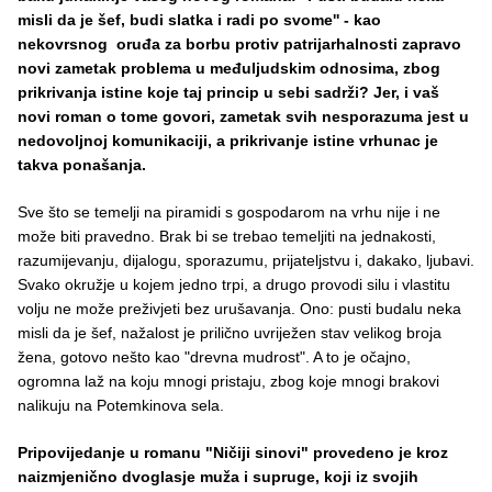
misli da je šef, budi slatka i radi po svome'' - kao
nekovrsnog oruđa za borbu protiv patrijarhalnosti zapravo
novi zametak problema u međuljudskim odnosima, zbog
prikrivanja istine koje taj princip u sebi sadrži? Jer, i vaš
novi roman o tome govori, zametak svih nesporazuma jest u
nedovoljnoj komunikaciji, a prikrivanje istine vrhunac je
takva ponašanja.
Sve što se temelji na piramidi s gospodarom na vrhu nije i ne
može biti pravedno. Brak bi se trebao temeljiti na jednakosti,
razumijevanju, dijalogu, sporazumu, prijateljstvu i, dakako, ljubavi.
Svako okružje u kojem jedno trpi, a drugo provodi silu i vlastitu
volju ne može preživjeti bez urušavanja. Ono: pusti budalu neka
misli da je šef, nažalost je prilično uvriježen stav velikog broja
žena, gotovo nešto kao "drevna mudrost". A to je očajno,
ogromna laž na koju mnogi pristaju, zbog koje mnogi brakovi
nalikuju na Potemkinova sela.
Pripovijedanje u romanu "Ničiji sinovi" provedeno je kroz
naizmjenično dvoglasje muža i supruge, koji iz svojih