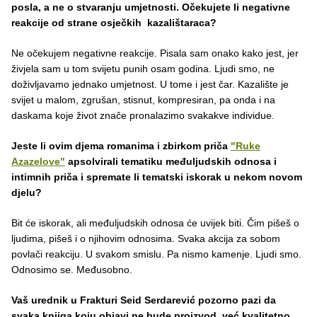
posla, a ne o stvaranju umjetnosti. Očekujete li negativne
reakcije od strane osječkih kazalištaraca?
Ne očekujem negativne reakcije. Pisala sam onako kako jest, jer
živjela sam u tom svijetu punih osam godina. Ljudi smo, ne
doživljavamo jednako umjetnost. U tome i jest čar. Kazalište je
svijet u malom, zgrušan, stisnut, kompresiran, pa onda i na
daskama koje život znače pronalazimo svakakve individue.
Jeste li ovim djema romanima i zbirkom priča
"Ruke
Azazelove"
apsolvirali tematiku međuljudskih odnosa i
intimnih priča i spremate li tematski iskorak u nekom novom
djelu?
Bit će iskorak, ali međuljudskih odnosa će uvijek biti. Čim pišeš o
ljudima, pišeš i o njihovim odnosima. Svaka akcija za sobom
povlači reakciju. U svakom smislu. Pa nismo kamenje. Ljudi smo.
Odnosimo se. Međusobno.
Vaš urednik u Frakturi Seid Serdarević pozorno pazi da
svaka knjiga koju objavi ne bude proizvod, već kvalitetno