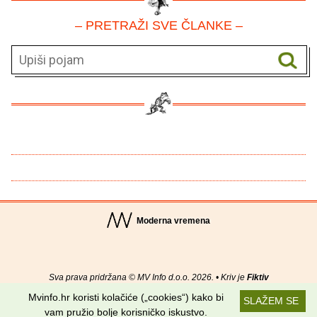
– PRETRAŽI SVE ČLANKE –
Moderna vremena
Sva prava pridržana © MV Info d.o.o. 2026. • Kriv je
Fiktiv
Mvinfo.hr koristi kolačiće („cookies“) kako bi
SLAŽEM SE
O nama
•
Pomoć
•
Uvjeti korištenja
•
RSS kanali
vam pružio bolje korisničko iskustvo.