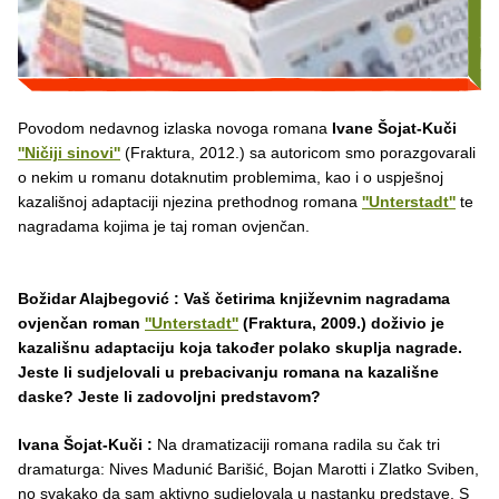
Povodom nedavnog izlaska novoga romana
Ivane Šojat-Kuči
''Ničiji sinovi''
(Fraktura, 2012.) sa autoricom smo porazgovarali
o nekim u romanu dotaknutim problemima, kao i o uspješnoj
kazališnoj adaptaciji njezina prethodnog romana
''Unterstadt''
te
nagradama kojima je taj roman ovjenčan.
Božidar Alajbegović : Vaš četirima književnim nagradama
ovjenčan roman
''Unterstadt''
(Fraktura, 2009.) doživio je
kazališnu adaptaciju koja također polako skuplja nagrade.
Jeste li sudjelovali u prebacivanju romana na kazališne
daske? Jeste li zadovoljni predstavom?
Ivana Šojat-Kuči :
Na dramatizaciji romana radila su čak tri
dramaturga: Nives Madunić Barišić, Bojan Marotti i Zlatko Sviben,
no svakako da sam aktivno sudjelovala u nastanku predstave. S