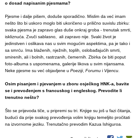
o
dosad
napisanim
pjesmama
?
Pjesme i dalje pišem, doduše sporadično. Mislim da već imam
nešto što bi uskoro moglo biti ukoričeno u prilično suvislu zbirku:
svaka pjesma je zapravo glas duše onkraj groba - trenutak smrti,
iskliznuća. Zvuči sablasno, ali zapravo nije. Svaki život je
jedinstven i oslikava nas u svim mogućim aspektima, pa je tako i
sa smrću. Ima blaženih, nježnih, toplih, oslobađajućih smrti,
smirenih, ali i bolnih, rastrzanih, čemernih. Zbirka će biti poput
foto-albuma s uspomenama, galerije likova u svim nijansama.
Neke pjesme su već objavljene u
Poeziji
,
Forumu
i
Vijencu
.
Osim pisanjem i pjevanjem u zboru osječkog HNK-a, bavite
se i prevođenjem s francuskog i engleskog. Prevodite li
trenutno nešto?
Što se prijevoda tiče, u pripremi su tri. Knjige su još u fazi čitanja,
budući da prije svakog prevođenja volim knjigu temeljito pročitati
na izvornome jeziku. Trenutačno prevodim Kazua Ishiguroa.