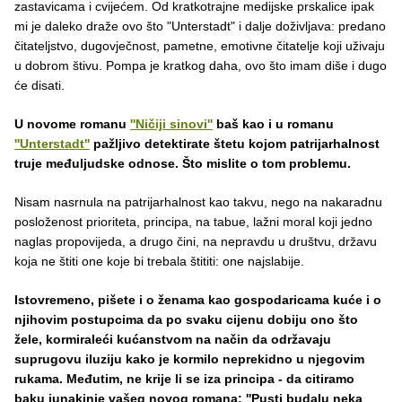
zastavicama i cvijećem. Od kratkotrajne medijske prskalice ipak
mi je daleko draže ovo što "Unterstadt" i dalje doživljava: predano
čitateljstvo, dugovječnost, pametne, emotivne čitatelje koji uživaju
u dobrom štivu. Pompa je kratkog daha, ovo što imam diše i dugo
će disati.
U novome romanu
''Ničiji sinovi''
baš kao i u romanu
''Unterstadt''
pažljivo detektirate štetu kojom patrijarhalnost
truje međuljudske odnose. Što mislite o tom problemu.
Nisam nasrnula na patrijarhalnost kao takvu, nego na nakaradnu
posloženost prioriteta, principa, na tabue, lažni moral koji jedno
naglas propovijeda, a drugo čini, na nepravdu u društvu, državu
koja ne štiti one koje bi trebala štititi: one najslabije.
Istovremeno, pišete i o ženama kao gospodaricama kuće i o
njihovim postupcima da po svaku cijenu dobiju ono što
žele, kormiraleći kućanstvom na način da održavaju
suprugovu iluziju kako je kormilo neprekidno u njegovim
rukama. Međutim, ne krije li se iza principa - da citiramo
baku junakinje vašeg novog romana: ''Pusti budalu neka