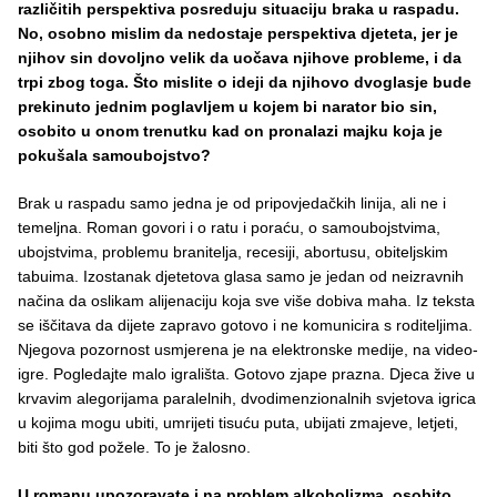
različitih perspektiva posreduju situaciju braka u raspadu.
No, osobno mislim da nedostaje perspektiva djeteta, jer je
njihov sin dovoljno velik da uočava njihove probleme, i da
trpi zbog toga. Što mislite o ideji da njihovo dvoglasje bude
prekinuto jednim poglavljem u kojem bi narator bio sin,
osobito u onom trenutku kad on pronalazi majku koja je
pokušala samoubojstvo?
Brak u raspadu samo jedna je od pripovjedačkih linija, ali ne i
temeljna. Roman govori i o ratu i poraću, o samoubojstvima,
ubojstvima, problemu branitelja, recesiji, abortusu, obiteljskim
tabuima. Izostanak djetetova glasa samo je jedan od neizravnih
načina da oslikam alijenaciju koja sve više dobiva maha. Iz teksta
se iščitava da dijete zapravo gotovo i ne komunicira s roditeljima.
Njegova pozornost usmjerena je na elektronske medije, na video-
igre. Pogledajte malo igrališta. Gotovo zjape prazna. Djeca žive u
krvavim alegorijama paralelnih, dvodimenzionalnih svjetova igrica
u kojima mogu ubiti, umrijeti tisuću puta, ubijati zmajeve, letjeti,
biti što god požele. To je žalosno.
U romanu upozoravate i na problem alkoholizma, osobito