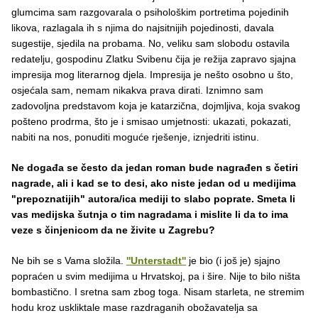
glumcima sam razgovarala o psihološkim portretima pojedinih
likova, razlagala ih s njima do najsitnijih pojedinosti, davala
sugestije, sjedila na probama. No, veliku sam slobodu ostavila
redatelju, gospodinu Zlatku Svibenu čija je režija zapravo sjajna
impresija mog literarnog djela. Impresija je nešto osobno u što,
osjećala sam, nemam nikakva prava dirati. Iznimno sam
zadovoljna predstavom koja je katarzična, dojmljiva, koja svakog
pošteno prodrma, što je i smisao umjetnosti: ukazati, pokazati,
nabiti na nos, ponuditi moguće rješenje, iznjedriti istinu.
Ne događa se često da jedan roman bude nagrađen s četiri
nagrade, ali i kad se to desi, ako niste jedan od u medijima
"prepoznatijih" autora/ica mediji to slabo poprate. Smeta li
vas medijska šutnja o tim nagradama i mislite li da to ima
veze s činjenicom da ne živite u Zagrebu?
Ne bih se s Vama složila.
''Unterstadt''
je bio (i još je) sjajno
popraćen u svim medijima u Hrvatskoj, pa i šire. Nije to bilo ništa
bombastično. I sretna sam zbog toga. Nisam starleta, ne stremim
hodu kroz uskliktale mase razdraganih obožavatelja sa