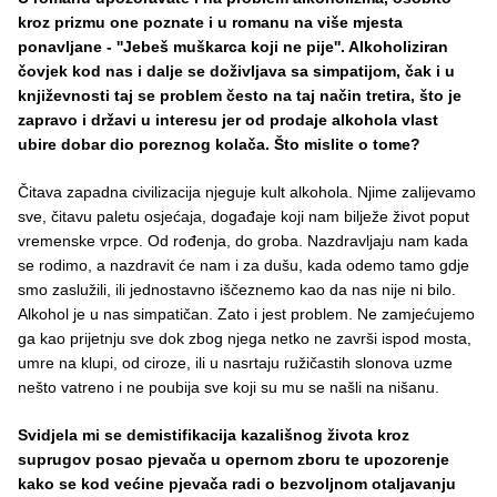
kroz prizmu one poznate i u romanu na više mjesta
ponavljane - ''Jebeš muškarca koji ne pije''. Alkoholiziran
čovjek kod nas i dalje se doživljava sa simpatijom, čak i u
književnosti taj se problem često na taj način tretira, što je
zapravo i državi u interesu jer od prodaje alkohola vlast
ubire dobar dio poreznog kolača. Što mislite o tome?
Čitava zapadna civilizacija njeguje kult alkohola. Njime zalijevamo
sve, čitavu paletu osjećaja, događaje koji nam bilježe život poput
vremenske vrpce. Od rođenja, do groba. Nazdravljaju nam kada
se rodimo, a nazdravit će nam i za dušu, kada odemo tamo gdje
smo zaslužili, ili jednostavno iščeznemo kao da nas nije ni bilo.
Alkohol je u nas simpatičan. Zato i jest problem. Ne zamjećujemo
ga kao prijetnju sve dok zbog njega netko ne završi ispod mosta,
umre na klupi, od ciroze, ili u nasrtaju ružičastih slonova uzme
nešto vatreno i ne poubija sve koji su mu se našli na nišanu.
Svidjela mi se demistifikacija kazališnog života kroz
suprugov posao pjevača u opernom zboru te upozorenje
kako se kod većine pjevača radi o bezvoljnom otaljavanju