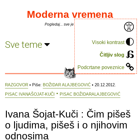
Moderna vremena
Pogledaj... sve je puno knjiga.
Sve teme
Visoki kontrast
Čitljiv slog
Podcrtane poveznice
RAZGOVOR
• Piše:
BOŽIDAR ALAJBEGOVIĆ
• 20.12.2012.
PISAC IVANAŠOJAT-KUČI
PISAC BOŽIDARALAJBEGOVIĆ
Ivana Šojat-Kuči : Čim pišeš
o ljudima, pišeš i o njihovim
odnosima