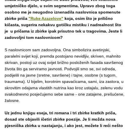
umjetničko djelo, u svim segmentima. Upravo zbog toga
osobno me je neugodno iznenadila naslovnica spomenute
zbirke priča
"Ruke Azazelove"
koja, osim što je prilično
kičasta, sugerira nekakvu gotičku mistiku i nadrealnost što
je u pričama iz zbirke ipak prisutno tek u tragovima. Jeste li
zadovoljni tom naslovnicom?
S naslovnicom sam zadovoljna. Ona simbolizira avetinjski,
paralelni svijet koji, premda postojano nevidljiv, skriven, mahnito
skrivan, postoji uz ovaj svijet brižno posloženih fasada savršenog
života što ga serviramo javnosti. Podvojili smo se, svi odreda,
podijelili na javne (sretne, savršene) i tajne, osobne (s tugom,
traumama). U bijelim, korotnim spavaćicama, sami, iza zastora, u
skrovitim odajama vlastitih nutrina kao kroz ustajalu, zelenu vodu
svakodnevno posjećujemo sebe same - one zatajene, prešućene,
žalosne.
Uz
jednu
knjigu
eseja
,
tri
romana
i
tri
zbirke
kratkih
pri
č
a
,
dosad
ste
objavili
i
č
etiri
zbirke
poezije
.
Je
li
mo
ž
da
nova
pjesni
č
ka
zbirka
u
nastajanju
,
i
ako
jest
,
mo
ž
ete
li
re
ć
i
ne
š
to