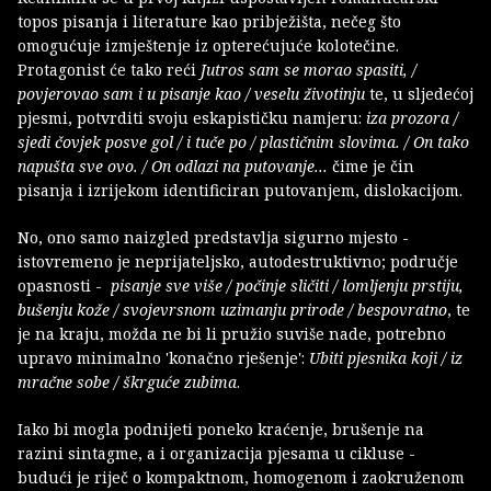
topos pisanja i literature kao pribježišta, nečeg što
omogućuje izmještenje iz opterećujuće kolotečine.
Protagonist će tako reći
Jutros sam se morao spasiti, /
povjerovao sam i u pisanje kao / veselu životinju
te, u sljedećoj
pjesmi, potvrditi svoju eskapističku namjeru:
iza prozora /
sjedi čovjek posve gol / i tuče po / plastičnim slovima. / On tako
napušta sve ovo. / On odlazi na putovanje...
čime je čin
pisanja i izrijekom identificiran putovanjem, dislokacijom.
No, ono samo naizgled predstavlja sigurno mjesto -
istovremeno je neprijateljsko, autodestruktivno; područje
opasnosti -
pisanje
sve više / počinje sličiti / lomljenju prstiju,
bušenju kože / svojevrsnom uzimanju prirode / bespovratno
, te
je na kraju, možda ne bi li pružio suviše nade, potrebno
upravo minimalno 'konačno rješenje':
Ubiti pjesnika koji / iz
mračne sobe / škrguće zubima
.
Iako bi mogla podnijeti poneko kraćenje, brušenje na
razini sintagme, a i organizacija pjesama u cikluse -
budući je riječ o kompaktnom, homogenom i zaokruženom