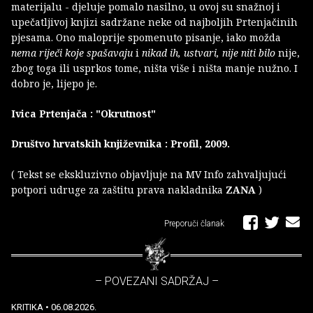
materijalu - djeluje pomalo nasilno, u ovoj su snažnoj i
upečatljivoj knjizi sadržane neke od najboljih Prtenjačinih
pjesama. Ono maloprije spomenuto pisanje, iako možda
nema riječi koje spašavaju
i
nikad ih, ustvari, nije niti bilo
nije,
zbog toga ili usprkos tome, ništa više i ništa manje nužno. I
dobro je, lijepo je.
Ivica Prtenjača : "Okrutnost"
Društvo hrvatskih književnika : Profil, 2009.
( Tekst se ekskluzivno objavljuje na MV Info zahvaljujući
potpori udruge za zaštitu prava nakladnika
ZANA
)
Preporuči članak
– POVEZANI SADRŽAJ –
KRITIKA
• 06.08.2026.