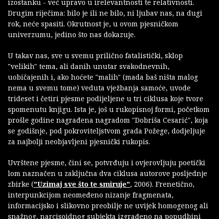
izostanku - već upravo u irelevantnosti te relativnosti.
Drugim riječima: bilo je ili ne bilo, ni ljubav nas, na dugi
rok, neće spasiti. Okrutnost je, u ovom pjesničkom
univerzumu, jedino što nas dokazuje.
U takav nas, sve u svemu prilično fatalistički, sklop
"velikih" tema, ali danih unutar svakodnevnih,
uobičajenih i, ako hoćete "malih" (mada baš ništa malog
nema u svemu tome) veduta vježbanja samoće, uvode
trideset i četiri pjesme podijeljene u tri ciklusa koje tvore
spomenutu knjigu. Ista je, još u rukopisnoj formi, početkom
prošle godine nagrađena nagradom "Dobriša Cesarić", koja
se godišnje, pod pokroviteljstvom grada Požege, dodjeljuje
za najbolji neobjavljeni pjesnički rukopis.
Uvrštene
pjesme, čini se, potvrđuju i ovjerovljuju poetički
lom naznačen u zaključna dva ciklusa autorove posljednje
zbirke (
"Uzimaj sve što te smiruje"
, 2006). Frenetično,
interpunkcijom neomeđeno nizanje fragmenata,
informacijsko i slikovno preobilje ne uvijek homogenog ali
snažnog, narcisoidnog subjekta izgrađeno na popudbini