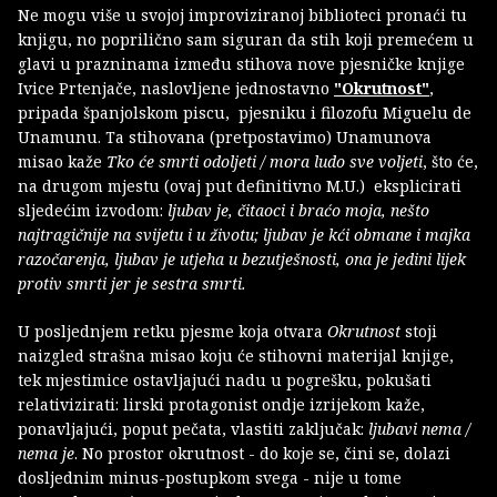
Ne mogu više u svojoj improviziranoj biblioteci pronaći tu
knjigu, no poprilično sam siguran da stih koji premećem u
glavi u prazninama između stihova nove pjesničke knjige
Ivice Prtenjače, naslovljene jednostavno
"Okrutnost"
,
pripada španjolskom piscu, pjesniku i filozofu Miguelu de
Unamunu. Ta stihovana (pretpostavimo) Unamunova
misao kaže
Tko će smrti odoljeti / mora ludo sve voljeti
, što će,
na drugom mjestu (ovaj put definitivno M.U.)
eksplicirati
sljedećim izvodom:
ljubav je, čitaoci i braćo moja, nešto
najtragičnije na svijetu i u životu; ljubav je kći obmane i majka
razočarenja, ljubav je utjeha u bezutješnosti, ona je jedini lijek
protiv smrti
jer je sestra smrti.
U posljednjem retku pjesme koja otvara
Okrutnost
stoji
naizgled strašna misao koju će stihovni materijal knjige,
tek mjestimice ostavljajući nadu u pogrešku, pokušati
relativizirati: lirski protagonist ondje izrijekom kaže,
ponavljajući, poput pečata, vlastiti zaključak:
ljubavi nema /
nema je
. No prostor okrutnost - do koje se, čini se, dolazi
dosljednim minus-postupkom svega - nije u tome