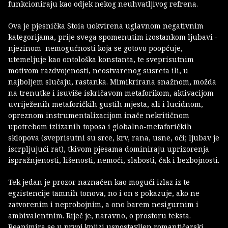
funkcioniraju kao odjek nekog neuhvatljivog refrena.
Ova je pjesnička Stoia uokvirena uglavnom negativnim
kategorijama, prije svega spomenutim izostankom ljubavi -
njezinom nemogućnosti koja se gotovo poopćuje,
utemeljuje kao ontološka konstanta, te sveprisutnim
motivom razdvojenosti, neostvarenog susreta ili, u
najboljem slučaju, rastanka. Mimikrirana snažnom, možda
na trenutke i isuviše iskričavom metaforikom, aktivacijom
uvriježenih metaforičkih gustih mjesta, ali i lucidnom,
opreznom instrumentalizacijom inače nekritičnom
upotrebom izlizanih toposa i globalno-metaforičkih
sklopova (sveprisutni su srce, krv, rana, usne, oči; ljubav je
iscrpljujući rat), tkivom pjesama dominiraju uprizorenja
ispražnjenosti, lišenosti, nemoći, slabosti, čak i bezbojnosti.
Tek jedan je prozor naznačen kao mogući izlaz iz te
egzistencije tamnih tonova, no i on s pokazuje, ako ne
zatvorenim i neprobojnim, a ono barem nesigurnim i
ambivalentnim. Riječ je, naravno, o prostoru teksta.
Reanimira se u prvoj knjizi uspostavljen romantičarski