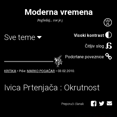
Moderna vremena
Pogledaj... sve je puno knjiga.
Sve teme
Visoki kontrast
Čitljiv slog
Podcrtane poveznice
KRITIKA
• Piše:
MARKO POGAČAR
• 03.02.2010.
Ivica Prtenjača : Okrutnost
Preporuči članak