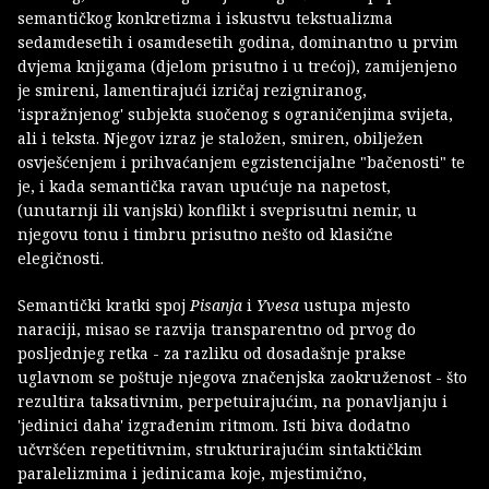
semantičkog konkretizma i iskustvu tekstualizma
sedamdesetih i osamdesetih godina, dominantno u prvim
dvjema knjigama (djelom prisutno i u trećoj), zamijenjeno
je smireni, lamentirajući izričaj rezigniranog,
'ispražnjenog' subjekta suočenog s ograničenjima svijeta,
ali i teksta. Njegov izraz je staložen, smiren, obilježen
osvješćenjem i prihvaćanjem egzistencijalne "bačenosti" te
je, i kada semantička ravan upućuje na napetost,
(unutarnji ili vanjski) konflikt i sveprisutni nemir, u
njegovu tonu i timbru prisutno nešto od klasične
elegičnosti.
Semantički kratki spoj
Pisanja
i
Yvesa
ustupa mjesto
naraciji, misao se razvija transparentno od prvog do
posljednjeg retka - za razliku od dosadašnje prakse
uglavnom se poštuje njegova značenjska zaokruženost - što
rezultira taksativnim, perpetuirajućim, na ponavljanju i
'jedinici daha' izgrađenim ritmom. Isti biva dodatno
učvršćen repetitivnim, strukturirajućim sintaktičkim
paralelizmima i jedinicama koje, mjestimično,