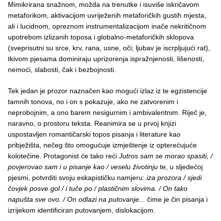
Mimikrirana snažnom, možda na trenutke i isuviše iskričavom
metaforikom, aktivacijom uvriježenih metaforičkih gustih mjesta,
ali i lucidnom, opreznom instrumentalizacijom inače nekritičnom
upotrebom izlizanih toposa i globalno-metaforičkih sklopova
(sveprisutni su srce, krv, rana, usne, oči; ljubav je iscrpljujući rat),
tkivom pjesama dominiraju uprizorenja ispražnjenosti, lišenosti,
nemoći, slabosti, čak i bezbojnosti.
Tek jedan je prozor naznačen kao mogući izlaz iz te egzistencije
tamnih tonova, no i on s pokazuje, ako ne zatvorenim i
neprobojnim, a ono barem nesigurnim i ambivalentnim. Riječ je,
naravno, o prostoru teksta. Reanimira se u prvoj knjizi
uspostavljen romantičarski topos pisanja i literature kao
pribježišta, nečeg što omogućuje izmještenje iz opterećujuće
kolotečine. Protagonist će tako reći
Jutros sam se morao spasiti, /
povjerovao sam i u pisanje kao / veselu životinju
te, u sljedećoj
pjesmi, potvrditi svoju eskapističku namjeru:
iza prozora / sjedi
čovjek posve gol / i tuče po / plastičnim slovima. / On tako
napušta sve ovo. / On odlazi na putovanje...
čime je čin pisanja i
izrijekom identificiran putovanjem, dislokacijom.