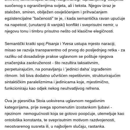
suočenog s ograničenjima svijeta, ali i teksta. Njegov izraz je
staložen, smiren, obilježen osvješćenjem i prihvaćanjem
egzistencijalne "bačenosti" te je, i kada semantička ravan upućuje
na napetost, (unutarnji ili vanjski) konflikt i sveprisutni nemir, u
njegovu tonu i timbru prisutno nešto od klasične elegičnosti.
Semantički kratki spoj
Pisanja
i
Yvesa
ustupa mjesto naraciji,
misao se razvija transparentno od prvog do posljednjeg retka - za
razliku od dosadašnje prakse uglavnom se poštuje njegova
značenjska zaokruženost - što rezultira taksativnim,
perpetuirajućim, na ponavljanju i 'jedinici daha' izgrađenim
ritmom. Isti biva dodatno učvršćen repetitivnim, strukturirajućim
sintaktičkim paralelizmima i jedinicama koje, mjestimično,
funkcioniraju kao odjek nekog neuhvatljivog refrena.
Ova je pjesnička Stoia uokvirena uglavnom negativnim
kategorijama, prije svega spomenutim izostankom ljubavi -
njezinom nemogućnosti koja se gotovo poopćuje, utemeljuje kao
ontološka konstanta, te sveprisutnim motivom razdvojenosti,
neostvarenog susreta ili, u najboljem slučaju, rastanka.