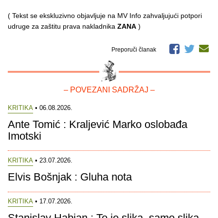
( Tekst se ekskluzivno objavljuje na MV Info zahvaljujući potpori
udruge za zaštitu prava nakladnika
ZANA
)
Preporuči članak
– POVEZANI SADRŽAJ –
KRITIKA
• 06.08.2026.
Ante Tomić : Kraljević Marko oslobađa
Imotski
KRITIKA
• 23.07.2026.
Elvis Bošnjak : Gluha nota
KRITIKA
• 17.07.2026.
Stanislav Habjan : To je slika, samo slika