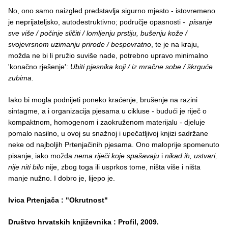
No, ono samo naizgled predstavlja sigurno mjesto - istovremeno
je neprijateljsko, autodestruktivno; područje opasnosti -
pisanje
sve više / počinje sličiti / lomljenju prstiju, bušenju kože /
svojevrsnom uzimanju prirode / bespovratno
, te je na kraju,
možda ne bi li pružio suviše nade, potrebno upravo minimalno
'konačno rješenje':
Ubiti pjesnika koji / iz mračne sobe / škrguće
zubima
.
Iako bi mogla podnijeti poneko kraćenje, brušenje na razini
sintagme, a i organizacija pjesama u cikluse - budući je riječ o
kompaktnom, homogenom i zaokruženom materijalu - djeluje
pomalo nasilno, u ovoj su snažnoj i upečatljivoj knjizi sadržane
neke od najboljih Prtenjačinih pjesama. Ono maloprije spomenuto
pisanje, iako možda
nema riječi koje spašavaju
i
nikad ih, ustvari,
nije niti bilo
nije, zbog toga ili usprkos tome, ništa više i ništa
manje nužno. I dobro je, lijepo je.
Ivica Prtenjača : "Okrutnost"
Društvo hrvatskih književnika : Profil, 2009.