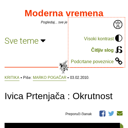
Moderna vremena
Pogledaj... sve je puno knjiga.
Sve teme
Visoki kontrast
Čitljiv slog
Podcrtane poveznice
KRITIKA
• Piše:
MARKO POGAČAR
• 03.02.2010.
Ivica Prtenjača : Okrutnost
Preporuči članak