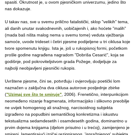
spasiti. Okrutnost je, u ovom pjesničkom univerzumu, jedino što
nas dokazuje.
U takav nas, sve u svemu prilično fatalistički, sklop "velikih" tema,
ali danih unutar svakodnevnih, uobičajenih i, ako hoćete "malih"
(mada baš ništa malog nema u svemu tome) veduta vježbanja
samoće, uvode trideset i četiri pjesme podijeljene u tri ciklusa koje
tvore spomenutu knjigu. Ista je, još u rukopisnoj formi, početkom
prošle godine nagrađena nagradom "Dobriša Cesarić", koja se
godišnje, pod pokroviteljstvom grada Požege, dodjeljuje za
najbolji neobjavljeni pjesnički rukopis.
Uvrštene
pjesme, čini se, potvrđuju i ovjerovljuju poetički lom
naznačen u zaključna dva ciklusa autorove posljednje zbirke
(
"Uzimaj sve što te smiruje"
, 2006). Frenetično, interpunkcijom
neomeđeno nizanje fragmenata, informacijsko i slikovno preobilje
ne uvijek homogenog ali snažnog, narcisoidnog subjekta
izgrađeno na popudbini semantičkog konkretizma i iskustvu
tekstualizma sedamdesetih i osamdesetih godina, dominantno u
prvim dvjema knjigama (djelom prisutno i u trećoj), zamijenjeno je
smireni, lamentirajući izričaj rezigniranog, 'ispražnjenog' subjekta