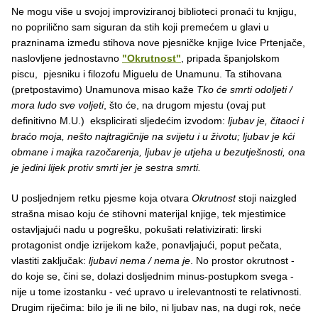
Ne mogu više u svojoj improviziranoj biblioteci pronaći tu knjigu,
no poprilično sam siguran da stih koji premećem u glavi u
prazninama između stihova nove pjesničke knjige Ivice Prtenjače,
naslovljene jednostavno
"Okrutnost"
, pripada španjolskom
piscu, pjesniku i filozofu Miguelu de Unamunu. Ta stihovana
(pretpostavimo) Unamunova misao kaže
Tko će smrti odoljeti /
mora ludo sve voljeti
, što će, na drugom mjestu (ovaj put
definitivno M.U.)
eksplicirati sljedećim izvodom:
ljubav je, čitaoci i
braćo moja, nešto najtragičnije na svijetu i u životu; ljubav je kći
obmane i majka razočarenja, ljubav je utjeha u bezutješnosti, ona
je jedini lijek protiv smrti
jer je sestra smrti.
U posljednjem retku pjesme koja otvara
Okrutnost
stoji naizgled
strašna misao koju će stihovni materijal knjige, tek mjestimice
ostavljajući nadu u pogrešku, pokušati relativizirati: lirski
protagonist ondje izrijekom kaže, ponavljajući, poput pečata,
vlastiti zaključak:
ljubavi nema / nema je
. No prostor okrutnost -
do koje se, čini se, dolazi dosljednim minus-postupkom svega -
nije u tome izostanku - već upravo u irelevantnosti te relativnosti.
Drugim riječima: bilo je ili ne bilo, ni ljubav nas, na dugi rok, neće