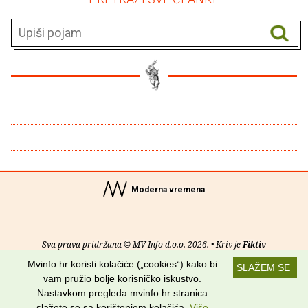
Moderna vremena
Sva prava pridržana © MV Info d.o.o. 2026. • Kriv je
Fiktiv
Mvinfo.hr koristi kolačiće („cookies“) kako bi
SLAŽEM SE
O nama
•
Pomoć
•
Uvjeti korištenja
•
RSS kanali
vam pružio bolje korisničko iskustvo.
Nastavkom pregleda mvinfo.hr stranica
Potraži nas na:
slažete se sa korištenjem kolačića.
Više