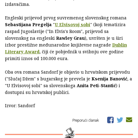
izdavačima.
Engleski prijevod prvog suvremenog slovenskog romana
Sebastijana Pregelja
"
U Elvisovoj sobi
" (koji tematizira
raspad Jugoslavije ("In Elvis's Room", prijevod sa
slovenskog na engleski
Rawley Grau
), uvršten je u širi
izbor prestižne međunarodne književne nagrade
Dublin
Literary Award
, čiji će pobjednik u svibnju ove godine
primiti iznos od 100.000 eura.
Oba ova romana Sandorf je objavio u hrvatskom prijevodu
("Slučaj Džem" s bugarskog je prevela je
Ksenija Banović
, a
"U Elvisovoj sobi" sa slovenskoga
Anita Peti-Stantić
) i
dostupni su hrvatskoj publici.
Izvor: Sandorf
Preporuči članak