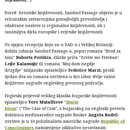
Pored hrvatske književnosti, Sandorf Passage objavio je u
vrhunskim ostvarenjima ponajboljih prevoditelja i
odabrane naslove iz regionalne književnosti, ali i
zanimljiva djela europske i svjetske književnosti.
Uz sjajnu recepciju koju su u SAD-u i Velikoj Britaniji
dobila izdanja Sandorf Passage-a, poput romana "Brod za
Issu"
Roberta Perišića
, zbirke priča "Zovite me Esteban"
Lejle Kalamujić
ili romana "Moj dom negdje
drugdje" talijanske spisateljice
Federice Marzi
, prošli
tjedan dva su romana uvrštena u širi izbor dvije važne
književne nagrade engleskog govornog područja.
Engleski prijevod velikog klasika bugarske književnosti
spisateljice
Vere Mutafčieve
"
Slučaj
Džem
" ("The Case of Cem", s bugarskog na engleski prevela
dobitnica međunarodne nagrade Booker
Angela Rodel
)
uvršten je u 10 polufinalista američke nagrade
Republic of
Consciousnes
namijenjene isključivo nezavisnim