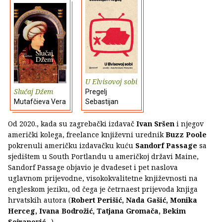
U Elvisovoj sobi
Slučaj Džem
Pregelj
Mutafčieva Vera
Sebastijan
Od 2020., kada su zagrebački izdavač
Ivan Sršen
i njegov
američki kolega, freelance književni urednik
Buzz Poole
pokrenuli američku izdavačku kuću
Sandorf Passage
sa
sjedištem u South Portlandu u američkoj državi Maine,
Sandorf Passage objavio je dvadeset i pet naslova
uglavnom prijevodne, visokokvalitetne književnosti na
engleskom jeziku, od čega je četrnaest prijevoda knjiga
hrvatskih autora (
Robert Perišić, Nada Gašić, Monika
Herceg, Ivana Bodrožić, Tatjana Gromača, Bekim
Sejranović
…).