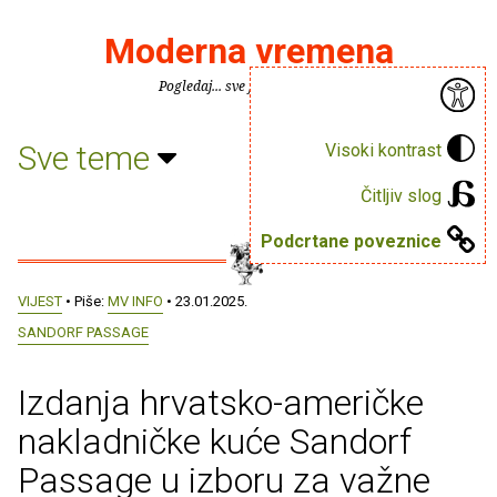
Moderna vremena
Pogledaj... sve je puno knjiga.
Sve teme
Visoki kontrast
Čitljiv slog
Podcrtane poveznice
VIJEST
• Piše:
MV INFO
• 23.01.2025.
SANDORF PASSAGE
Izdanja hrvatsko-američke
nakladničke kuće Sandorf
Passage u izboru za važne