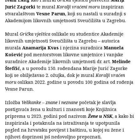
Jurić Zagorki
te mural
Koralji vraćeni moru
inspiriran
stvaralaštvom
Vesne Parun
, koji su nastali u suradnji s
Akademijom likovnih umjetnosti Sveučilišta u Zagrebu.
Mural
Grička vještica
oslikale su studentice Akademije
likovnih umjetnosti Sveučilišta u Zagrebu – autorica
murala
Anamarija Kvas
i njezina suradnica
Manuela
Košević
pod mentorstvom likovne umjetnice i vanjske
suradnice Akademije likovnih umjetnosti dr. art.
Melinde
Štefčić
, a u povodu 150. rođendana Marije Jurić Zagorke
koji se obilježavao 2. ožujka, dok je mural
Koralji vraćen
moru
oslikan 2022. godine u povodu 100 godina od rođenja
Vesne Parun.
Izložba
Velikanke – znane i neznane
početak je slavlja
postignuća žena u kulturi i znanosti koje Knjižnica
priprema u 2023. godini pod nazivom
Žene u NSK
, a kako bi
inspirirala i potaknula na istraživanja te upotpunila
pogled na hrvatsku povijest i baštinu, u kojoj su žene i
njihovi doprinosi još nedovoljno prepoznati.