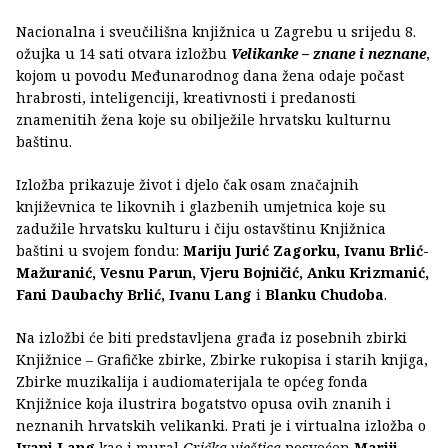
Nacionalna i sveučilišna knjižnica u Zagrebu u srijedu 8.
ožujka u 14 sati otvara izložbu
Velikanke – znane i neznane
,
kojom u povodu Međunarodnog dana žena odaje počast
hrabrosti, inteligenciji, kreativnosti i predanosti
znamenitih žena koje su obilježile hrvatsku kulturnu
baštinu.
Izložba prikazuje život i djelo čak osam značajnih
književnica te likovnih i glazbenih umjetnica koje su
zadužile hrvatsku kulturu i čiju ostavštinu Knjižnica
baštini u svojem fondu:
Mariju Jurić Zagorku, Ivanu Brlić-
Mažuranić, Vesnu Parun, Vjeru Bojničić, Anku Krizmanić,
Fani Daubachy Brlić, Ivanu Lang
i
Blanku Chudoba
.
Na izložbi će biti predstavljena građa iz posebnih zbirki
Knjižnice – Grafičke zbirke, Zbirke rukopisa i starih knjiga,
Zbirke muzikalija i audiomaterijala te općeg fonda
Knjižnice koja ilustrira bogatstvo opusa ovih znanih i
neznanih hrvatskih velikanki. Prati je i virtualna izložba o
Ivani Lang
kao i mural
Grička vještica
posvećen
Mariji