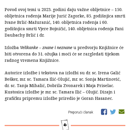
Povod ovoj temi u 2023. godini daju važne obljetnice – 150.
obljetnica rođenja Marije Jurić Zagorke, 85. godišnjica smrti
Ivane Brlić-Mažuranić, 140. obljetnica rođenja i 60.
godišnjica smrti Vjere Bojničić, 140. obljetnica rođenja Fani
Daubachy Brlić i dr.
Izložba
Velikanke – znane i neznane
u predvorju Knjižnice će
biti otvorena do 31. ožujka i moći će se razgledati tijekom
radnog vremena Knjižnice.
Autorice izložbe i tekstova na izložbi su dr. sc. Irena Galić
Bešker, mr. sc. Tamara Ilić-Olujić, mr. sc. Sonja Martinović,
dr. sc. Tanja Mihalić, Dobrila Zvonarek i Maja Priselac.
Kustosica izložbe je mr. sc. Tamara Ilić – Olujić. Dizajn i
grafičku pripremu izložbe priredio je Goran Hasanec.
Preporuči članak