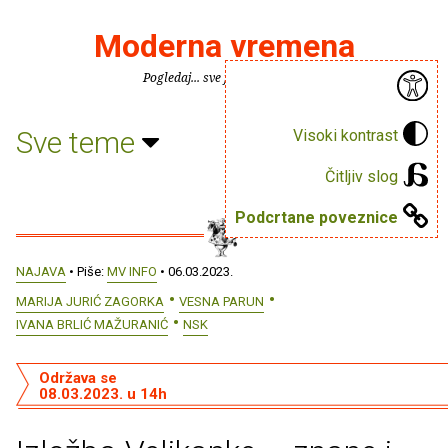
Moderna vremena
Pogledaj... sve je puno knjiga.
Sve teme
Visoki kontrast
Čitljiv slog
Podcrtane poveznice
NAJAVA
• Piše:
MV INFO
• 06.03.2023.
MARIJA JURIĆ ZAGORKA
VESNA PARUN
IVANA BRLIĆ MAŽURANIĆ
NSK
Održava se
08.03.2023. u 14h