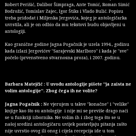
Robert Perišić, Dalibor Šimpraga, Ante Tomić, Roman Simić
Bodrožić, Tomislav Zajec, Igor Štiks i Vlado Bulić. Popisu
treba pridodat i Miljenka Jergovića, kojeg je antologičarka
uvrstila, ali je on odbio da mu tekstovi budu objavljeni u
antologiji.
Kao granične godine Jagna Pogačnik je uzela 1994., godinu
kada izlazi Jergovićev ''Sarajevski Marlboro'' i kada je ''sve''
počelo (prvenstveno stvarnosna proza), i 2007. godinu.
Barbara Matejčić : U uvodu antologije pišete ''ja zaista ne
volim antologije''. Zbog čega ih ne volite?
Jagna Pogačnik :
Ne vjerujem u takve "konačne" i "velike"
knjige kao što su antologije i nije mi se previše drago naći
se u funkciji izbornika. Ne volim ih i zbog toga što se u
našoj sredini antologičaru uvijek postavljaju pitanja zašto
nije uvrstio ovog ili onog i cijela recepcija ide u tom