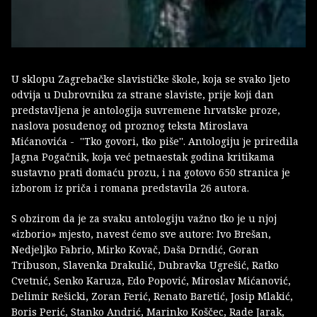
U sklopu Zagrebačke slavističke škole, koja se svako ljeto
odvija u Dubrovniku za strane slaviste, prije koji dan
predstavljena je antologija suvremene hrvatske proze,
naslova posuđenog od proznog teksta Miroslava
Mićanovića - ''Tko govori, tko piše''. Antologiju je priredila
Jagna Pogačnik, koja već petnaestak godina kritikama
sustavno prati domaću prozu, i na gotovo 650 stranica je
izborom iz priča i romana predstavila 26 autora.
S obzirom da je za svaku antologiju važno tko je u njoj
«izborio» mjesto, navest ćemo sve autore: Ivo Brešan,
Nedjeljko Fabrio, Mirko Kovač, Daša Drndić, Goran
Tribuson, Slavenka Drakulić, Dubravka Ugrešić, Ratko
Cvetnić, Senko Karuza, Edo Popović, Miroslav Mićanović,
Delimir Rešicki, Zoran Ferić, Renato Baretić, Josip Mlakić,
Boris Perić, Stanko Andrić, Marinko Koščec, Rade Jarak,