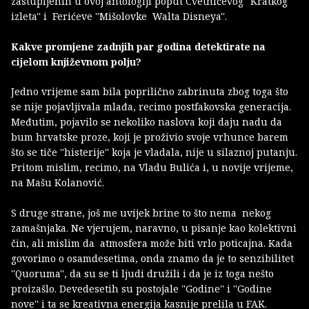
zastupljenih u ovoj antologiji poput Cvetnićevog ''Kratkog
izleta'' i Ferićeve ''Mišolovke Walta Disneya''.
Kakve promjene zadnjih par godina detektirate na
cijelom književnom polju?
Jedno vrijeme sam bila poprilično zabrinuta zbog toga što
se nije pojavljivala mlađa, recimo postfakovska generacija.
Međutim, pojavilo se nekoliko naslova koji daju nadu da
bum hrvatske proze, koji je proživio svoje vrhunce barem
što se tiče ''histerije'' koja je vladala, nije u silaznoj putanju.
Pritom mislim, recimo, na Vladu Bulića i, u novije vrijeme,
na Mašu Kolanović.
S druge strane, još me uvijek brine to što nema nekog
zamašnjaka. Ne vjerujem, naravno, u pisanje kao kolektivni
čin, ali mislim da atmosfera može biti vrlo poticajna. Kada
govorimo o osamdesetima, onda znamo da je to senzibilitet
''Quoruma'', da su se ti ljudi družili i da je iz toga nešto
proizašlo. Devedesetih su postojale ''Godine'' i ''Godine
nove'' i ta se kreativna energija kasnije prelila u FAK.