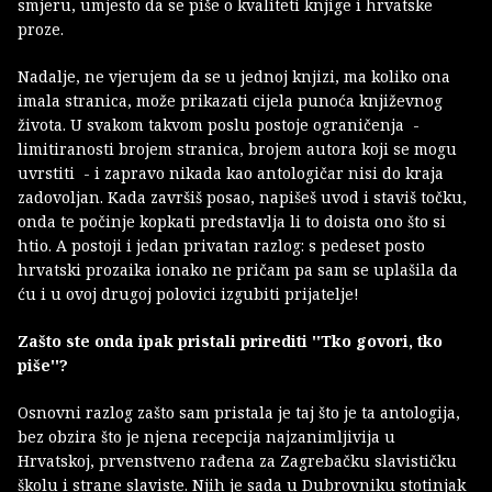
smjeru, umjesto da se piše o kvaliteti knjige i hrvatske
proze.
Nadalje, ne vjerujem da se u jednoj knjizi, ma koliko ona
imala stranica, može prikazati cijela punoća književnog
života. U svakom takvom poslu postoje ograničenja -
limitiranosti brojem stranica, brojem autora koji se mogu
uvrstiti - i zapravo nikada kao antologičar nisi do kraja
zadovoljan. Kada završiš posao, napišeš uvod i staviš točku,
onda te počinje kopkati predstavlja li to doista ono što si
htio. A postoji i jedan privatan razlog: s pedeset posto
hrvatski prozaika ionako ne pričam pa sam se uplašila da
ću i u ovoj drugoj polovici izgubiti prijatelje!
Zašto ste onda ipak pristali prirediti ''Tko govori, tko
piše''?
Osnovni razlog zašto sam pristala je taj što je ta antologija,
bez obzira što je njena recepcija najzanimljivija u
Hrvatskoj, prvenstveno rađena za Zagrebačku slavističku
školu i strane slaviste. Njih je sada u Dubrovniku stotinjak