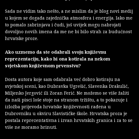
Sada ne vidim tako nešto, a ne mislim da je blog novi medij
u kojem se događa zajednička atmosfera i energija. Iako me
to pomalo zabrinjava i čudi, još uvijek mogu nabrojati
dovoljno novih imena da me ne bi bilo strah za budućnost
hrvatske proze.
Ako uzmemo da ste odabrali svoju književnu
reprezentaciju, kako bi ona kotirala na nekom
svjetskom književnom prvenstvu?
Dosta autora koje sam odabrala već dobro kotiraju na
svjetskoj sceni, kao Dubravka Ugrešić, Slavenka Drakulić,
Miljenko Jergović ili Zoran Ferić. Ne možemo se više žaliti
da naši pisci loše stoje na stranom tržištu, a to pokazuje i
izložba prijevoda hrvatske književnosti rađena u
Dubrovniku u okviru Slavističke škole. Hrvatska proza je
postala reprezentativna i izvan hrvatskih granica i za to se
više ne moramo brinuti.