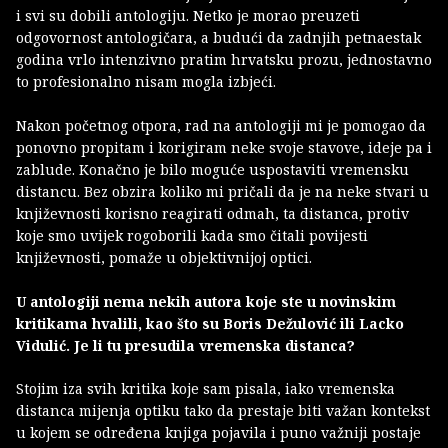
i svi su dobili antologiju. Netko je morao preuzeti
odgovornost antologičara, a budući da zadnjih petnaestak
godina vrlo intenzivno pratim hrvatsku prozu, jednostavno
to profesionalno nisam mogla izbjeći.
Nakon početnog otpora, rad na antologiji mi je pomogao da
ponovno propitam i korigiram neke svoje stavove, ideje pa i
zablude. Konačno je bilo moguće uspostaviti vremensku
distancu. Bez obzira koliko mi pričali da je na neke stvari u
književnosti korisno reagirati odmah, ta distanca, protiv
koje smo uvijek rogoborili kada smo čitali povijesti
književnosti, pomaže u objektivnijoj optici.
U antologiji nema nekih autora koje ste u novinskim
kritikama hvalili, kao što su Boris Dežulović ili Lacko
Vidulić. Je li tu presudila vremenska distanca?
Stojim iza svih kritika koje sam pisala, iako vremenska
distanca mijenja optiku tako da prestaje biti važan kontekst
u kojem se određena knjiga pojavila i puno važniji postaje