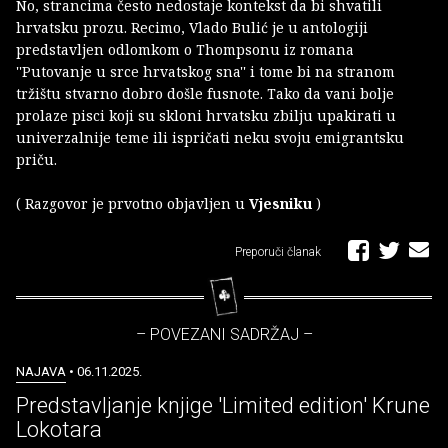
No, strancima često nedostaje kontekst da bi shvatili
hrvatsku prozu. Recimo, Vlado Bulić je u antologiji
predstavljen odlomkom o Thompsonu iz romana
''Putovanje u srce hrvatskog sna'' i tome bi na stranom
tržištu stvarno dobro došle fusnote. Tako da vani bolje
prolaze pisci koji su skloni hrvatsku zbilju upakirati u
univerzalnije teme ili ispričati neku svoju emigrantsku
priču.
( Razgovor je prvotno objavljen u
Vjesniku
)
Preporuči članak
– POVEZANI SADRŽAJ –
NAJAVA
• 06.11.2025.
Predstavljanje knjige 'Limited edition' Krune
Lokotara