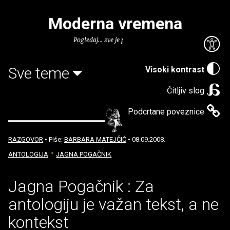
Moderna vremena
Pogledaj... sve je puno knjiga.
Sve teme
Visoki kontrast
Čitljiv slog
Podcrtane poveznice
RAZGOVOR
• Piše:
BARBARA MATEJČIĆ
• 08.09.2008.
ANTOLOGIJA
JAGNA POGAČNIK
Jagna Pogačnik : Za
antologiju je važan tekst, a ne
kontekst