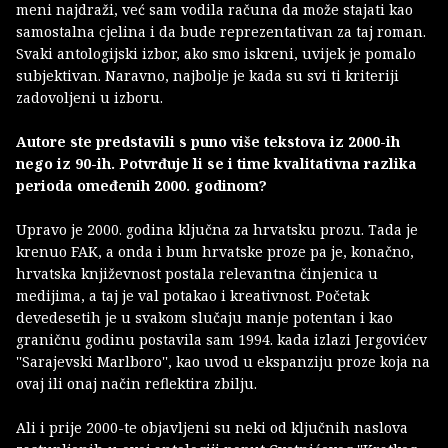
meni najdraži, već sam vodila računa da može stajati kao
samostalna cjelina i da bude reprezentativan za taj roman.
Svaki antologijski izbor, ako smo iskreni, uvijek je pomalo
subjektivan. Naravno, najbolje je kada su svi ti kriteriji
zadovoljeni u izboru.
Autore ste predstavili s puno više tekstova iz 2000-ih
nego iz 90-ih. Potvrđuje li se i time kvalitativna razlika
perioda omeđenih 2000. godinom?
Upravo je 2000. godina ključna za hrvatsku prozu. Tada je
krenuo FAK, a onda i bum hrvatske proze pa je, konačno,
hrvatska književnost postala relevantna činjenica u
medijima, a taj je val potakao i kreativnost. Početak
devedesetih je u svakom slučaju manje potentan i kao
graničnu godinu postavila sam 1994. kada izlazi Jergovićev
''Sarajevski Marlboro'', kao uvod u ekspanziju proze koja na
ovaj ili onaj način reflektira zbilju.
Ali i prije 2000-te objavljeni su neki od ključnih naslova