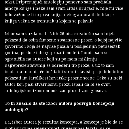
tekst. Pripremajući antologiju ponovno sam pročitala
mnoge knjige i neke sam svari čitala drugačije, nije mi više
bilo važno je li to prva knjiga nekog autora ili koliko je
knjiga važna za trenutak u kojem se pojavila.
Izbor sam suzila na baš tih 26 pisaca zato što sam htjela
pokazati da osim famozne stvarnosne proze, o kojoj najviše
govorimo i koja se najviše pisala u posljednjih petnaestak
godina, postoje i drugi prozni modeli. I onda sam se
ograničila na autore koji su po mom mišljenju
najreprezentativniji za određeni tip proze, a uz to sam
imala na umu da će to čitati i strani slavisti pa je bilo bitno
pokazati im šarolikost hrvatske prozne scene. Tako su neki
autor koji pišu stvarnosnu prozu ispali da bi se ovim
antologijskim izborom pokazao pluralizam glasova.
To bi značilo da ste izbor autora podvrgli koncepciji
antologije?
Da, izbor autora je rezultat koncepta, a koncept je bio da se
u obzir uzima relevantnost književnoga teksta, da se