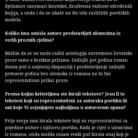
djelomice zanemari kontekst, društvena važnost određenih
knjiga, a onda i da se ukaže na što više različitih poetičkih
modela.
Koliko ima smisla autore predstavljati ulomcima iz
većih proznih cjelina?
Mislim da se ne može raditi antologija suvremene hrvatske
proze samo s kratkim pričama. Zadnjih pet godina roman
doista jest u najvećoj ekspanziji i predstavljanje zadnjih
petnaest godina bez ulomaka iz romana ne bi bio
reprezentativan prikaz proze.
Prema kojim kriterijima ste birali tekstove? Jesu li to
tekstovi koji su reprezentativni za autorsku poetiku ili
oni koje Vi ocjenjujete najboljima u autorovom opusu?
Prije svega sam birala tekstove koji su reprezentativni za
pojedine autore i njihovu poetiku. Kada je riječ o ulomcima
iz romana, onda možda nisam svaki put birala onaj koji je