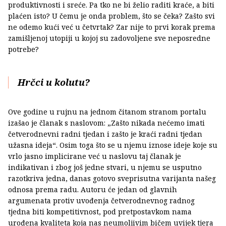
produktivnosti i sreće. Pa tko ne bi želio raditi kraće, a biti
plaćen isto? U čemu je onda problem, što se čeka? Zašto svi
ne odemo kući već u četvrtak? Zar nije to prvi korak prema
zamišljenoj utopiji u kojoj su zadovoljene sve neposredne
potrebe?
Hrčci u kolutu?
Ove godine u rujnu na jednom čitanom stranom portalu
izašao je članak s naslovom: „Zašto nikada nećemo imati
četverodnevni radni tjedan i zašto je kraći radni tjedan
užasna ideja“. Osim toga što se u njemu iznose ideje koje su
vrlo jasno implicirane već u naslovu taj članak je
indikativan i zbog još jedne stvari, u njemu se usputno
razotkriva jedna, danas gotovo sveprisutna varijanta našeg
odnosa prema radu. Autoru će jedan od glavnih
argumenata protiv uvođenja četverodnevnog radnog
tjedna biti kompetitivnost, pod pretpostavkom nama
urođena kvaliteta koja nas neumoljivim bičem uvijek tjera