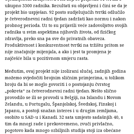
ukupno 3300 radnika. Rezultati su objavljeni i čini se da je
projekt bio uspješan. 92 posto sudjelujućih tvrtki odlučilo
je četverodnevni radni tjedan zadržati kao normu i nakon
probnog perioda. Uz to su prijavili veće zadovoljstvo svojih
radnika u svim aspektima njihovih života, od fizičkog
zdravlja, preko sna pa sve do privatnih obaveza.
Produktivnost i konkurentnost tvrtki na tržištu pritom se
nije značajnije mijenjala, a ako i jest ta promjena je
najčešće bila u pozitivnom smjeru rasta.
Međutim, ovaj projekt nije izolirani slučaj, zadnjih godina
možemo svjedočiti brojnim sličnim primjerima, u tolikom
broju da bi se moglo govoriti i o postojanju čvrstog
„pokreta“ za četverodnevni radni tjedan. Nešto slično
provodilo se ili se provodi u Belgiji, na Islandu i Novom
Zelandu, u Portugalu, Španjolskoj, Švedskoj, Finskoj i
Japanu, a postoji snažan interes i u drugim zemljama,
osobito u SAD-u i Kanadi. 32 sata umjesto sadašnjih 40, s
tim da mnogi rade i prekovremeno, zvuči privlačno,
pogotovo kada mnogo ozbiljnih studija stoji iza obećane