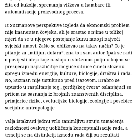
žita od kukolja, spremanja viškova u hambare ili
automatizacije proizvodnog procesa.
Iz Suzmanove perspektive izgleda da ekonomski problem
nije imanentan čovjeku, ali je srastao s njime u tolikoj
mjeri da se u njegovo postojanje kunu mnogi najveći
svjetski umovi. Zašto se oblikovao na takav način? To je
pitanje za „milijun dolara“, zna to i sam autor. Ipak se radi
o povijesti ideja koje nastaju u složenom polju u kojem se
presijecaju najrazličitije moguće silnice čineći složenu
spregu između energije, kulture, biologije, društva i rada.
No, Suzman nije ustuknuo pred izazovom. Hrabro se
upustio u rasplitanje tog „gordijskog čvora“ oslanjajući se
pritom na saznanja iz brojnih znanstvenih disciplina,
primjerice fizike, evolucijske biologije, zoologije i posebice
socijalne antropologije.
Valja istaknuti jednu vrlo zanimljivu struju tumačenja
razložnosti ovakvog uobličenja konceptualizacije rada, a
temelji se na distinkciji između rada čiji su rezultati