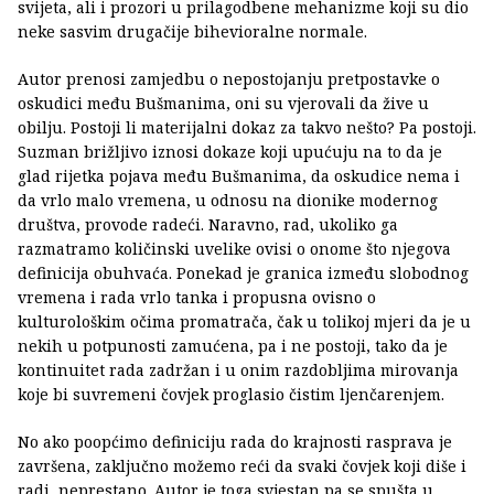
svijeta, ali i prozori u prilagodbene mehanizme koji su dio
neke sasvim drugačije bihevioralne normale.
Autor prenosi zamjedbu o nepostojanju pretpostavke o
oskudici među Bušmanima, oni su vjerovali da žive u
obilju. Postoji li materijalni dokaz za takvo nešto? Pa postoji.
Suzman brižljivo iznosi dokaze koji upućuju na to da je
glad rijetka pojava među Bušmanima, da oskudice nema i
da vrlo malo vremena, u odnosu na dionike modernog
društva, provode radeći. Naravno, rad, ukoliko ga
razmatramo količinski uvelike ovisi o onome što njegova
definicija obuhvaća. Ponekad je granica između slobodnog
vremena i rada vrlo tanka i propusna ovisno o
kulturološkim očima promatrača, čak u tolikoj mjeri da je u
nekih u potpunosti zamućena, pa i ne postoji, tako da je
kontinuitet rada zadržan i u onim razdobljima mirovanja
koje bi suvremeni čovjek proglasio čistim ljenčarenjem.
No ako poopćimo definiciju rada do krajnosti rasprava je
završena, zaključno možemo reći da svaki čovjek koji diše i
radi, neprestano. Autor je toga svjestan pa se spušta u