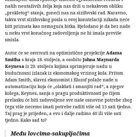
naših neutaživih želja koja nas drži u nekakvom obliku
„prokletog“ stanja, goneći nas na sizifovski rad. Naravno,
takva vrst sizifovskog posla u ovoj konstelaciji nikada neće
biti priznata kao nemoguća bitka. Bjelodano je da bez nade
u neku vrst konačnog zadovoljenja ne bi imala previše
smisla.
Autor će se osvrnuti na optimistične projekcije
Adama
Smitha
s kraja 18. stoljeća, a osobito
Johna Maynarda
Keynesa
iz 20. stoljeća kojima oprimjeruje nadu u
budućnosni izlazak iz ekonomskog vrzinog kola. Pritom
Adam Smith, slavni ekonomist i filozof polaže nade u
automatizaciju koja će „olakšati i smanjiti rad“, a njegov
kolega, Keynes, sanja o pragu produktivnosti po čijem
prelasku će biti zadovoljene sve naše osnovne potrebe zbog
čega više nećemo imati potrebe raditi više od 15 sati tjedno.
Taj prag je prijeđen, a evo i dalje radimo 40 ili više sati
tjedno. Kako sad to?
Među lovcima-sakupljačima