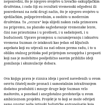
neposredni, što je njegovo svojstvo u lovačko-sakupljačkim
društvima, i rada čiji su rezultati vremenski odgođeni ili
posredovani na neki drugi način, što je njegovo svojstvo u
sjedilačkim, poljoprivrednim, a osobito u modernim
društvima. Ta „cezura“ koja slijedi nakon rada primorava
na pripremu, na plansko sagledavanje vremenske lente,
čini nas prisutnima i u prošlosti, i u sadašnjosti, i u
budućnosti. Upravo promjenu u razumijevanju i iskustvu
vremena Suzman će istaknuti kao jedan od ključnih
aspekata koji su utjecali na naš odnos prema radu, i to u
obliku stalnog pritiska pod prijetnjom neuspjeha i propasti
koji nas je možebitno posljedično sasvim približio ideji
gomilanja i akumulacije dobara.
Ova knjiga prava je riznica ideja i pored navedenih u ovom
osvrtu čitatelj može pronaći i samostalnim istraživanjem
dodatno produbiti i mnoge druge koje Suzman vrlo
maštovito, a ponekad i anegdotalno predstavlja u svom
ambicioznom projektu. Projekt je to koji se može odvijati
samo unutar polja istinski holističke antropologije koja