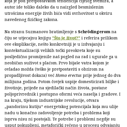
koja je pod pretpostavkom tendencija cijelog svemira, a
autor ide toliko daleko da u naizgled besmislenim
utrošcima energije živih bića vidi svrhovitost u okviru
navedenog fizičkog zakona.
Na stranu Suzmanovo bratimljenje s
Schrödingerom
na
čiju se utjecajnu knjigu
"Što je život?"
i referira prilikom
ove eksplikacije, nešto konkretniji je u izdvajanju i
kontekstualizaciji velikih točki preokreta koje su
posljedično promijenile naš pogled na rad i ugurale ga u
neobičan suživot s plaćom. Prvo bijaše vatra kojom je
ovladao možda (teško je pretpostaviti s obzirom na
propadljivost dokaza) već
Homo erectus
prije jednog do dva
milijuna godina. Potom čovjek uspije domesticirati biljke i
životinje, prijeđe na sjedilački način života, postane
poljoprivrednik i postupno oformi veća naselja i gradove. I
na kraju, tijekom industrijske revolucije, otvara
„pandorinu kutiju“ energetskog potencijala koja mu ulije
nadu u konačno zadovoljenje potreba i problema koji
isprva nisu ni postojali. Te potrebe i problemi negdje su
usput pokupljeni, metaforički rečeno u procesu odvajanju