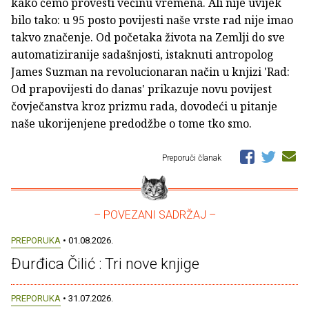
kako ćemo provesti većinu vremena. Ali nije uvijek
bilo tako: u 95 posto povijesti naše vrste rad nije imao
takvo značenje. Od početaka života na Zemlji do sve
automatiziranije sadašnjosti, istaknuti antropolog
James Suzman na revolucionaran način u knjizi 'Rad:
Od prapovijesti do danas' prikazuje novu povijest
čovječanstva kroz prizmu rada, dovodeći u pitanje
naše ukorijenjene predodžbe o tome tko smo.
Preporuči članak
– POVEZANI SADRŽAJ –
PREPORUKA
• 01.08.2026.
Đurđica Čilić : Tri nove knjige
PREPORUKA
• 31.07.2026.