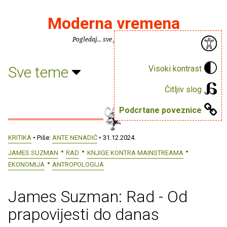
Moderna vremena
Pogledaj... sve je puno knjiga.
Sve teme
Visoki kontrast
Čitljiv slog
Podcrtane poveznice
KRITIKA
• Piše:
ANTE NENADIĆ
• 31.12.2024.
JAMES SUZMAN
RAD
KNJIGE KONTRA MAINSTREAMA
EKONOMIJA
ANTROPOLOGIJA
James Suzman: Rad - Od
prapovijesti do danas