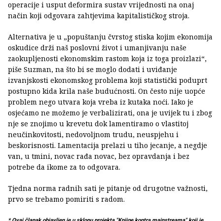
operacije i usput deformira sustav vrijednosti na onaj
način koji odgovara zahtjevima kapitalističkog stroja.
Alternativa je u „popuštanju čvrstog stiska kojim ekonomija
oskudice drži naš poslovni život i umanjivanju naše
zaokupljenosti ekonomskim rastom koja iz toga proizlazi“,
piše Suzman, na što bi se moglo dodati i uviđanje
izvanjskosti ekonomskog problema koji statistički poduprt
postupno kida krila naše budućnosti. On često nije uopće
problem nego utvara koja vreba iz kutaka noći. Iako je
osjećamo ne možemo je verbalizirati, ona je uvijek tu i zbog
nje se znojimo u krevetu dok lamentiramo o vlastitoj
neučinkovitosti, nedovoljnom trudu, neuspjehu i
beskorisnosti. Lamentacija prelazi u tiho jecanje, a negdje
van, u tmini, novac rađa novac, bez opravdanja i bez
potrebe da ikome za to odgovara.
Tjedna norma radnih sati je pitanje od drugotne važnosti,
prvo se trebamo pomiriti s radom.
* Ovaj članak objavljen je u sklopu projekta "Knjige kontra mainstreama" koji je