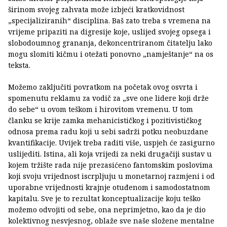
širinom svojeg zahvata može izbjeći kratkovidnost
„specijaliziranih“ disciplina. Baš zato treba s vremena na
vrijeme pripaziti na digresije koje, uslijed svojeg opsega i
slobodoumnog grananja, dekoncentriranom čitatelju lako
mogu slomiti kičmu i otežati ponovno „namještanje“ na os
teksta.
Možemo zaključiti povratkom na početak ovog osvrta i
spomenutu reklamu za vodič za „sve one lidere koji drže
do sebe“ u ovom teškom i hirovitom vremenu. U tom
članku se krije zamka mehanicističkog i pozitivističkog
odnosa prema radu koji u sebi sadrži potku neobuzdane
kvantifikacije. Uvijek treba raditi više, uspjeh će zasigurno
uslijediti. Istina, ali koja vrijedi za neki drugačiji sustav u
kojem tržište rada nije prezasićeno fantomskim poslovima
koji svoju vrijednost iscrpljuju u monetarnoj razmjeni i od
uporabne vrijednosti krajnje otuđenom i samodostatnom
kapitalu. Sve je to rezultat konceptualizacije koju teško
možemo odvojiti od sebe, ona neprimjetno, kao da je dio
kolektivnog nesvjesnog, oblaže sve naše složene mentalne