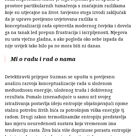
prostore partikularnih tumačenja s značajnim razlikama
koje su utjecajne na život. Savjesno stoga izvodi zaključak
da je upravo povijesno uvjetovana razlika u
konceptualizaciji rada opteretila modernog čovjeka i dovela
ga na tanak led prepun frustracija i iscrpljenosti. Njegova
su usta vječno gladna, a ako pogleda oko sebe ispada da
nije uvijek tako bilo pa ne mora biti ni danas.
Mi o radu i rad o nama
Detektiravši prijepor Suzman se upušta u povijesnu
analizu razvoja konceptualizacije rada u složenom
međuodnosu energije, uloženog truda i dobivenog
rezultata. Pomalo iznenađujuće u samu srž svojeg
istraživanja postavlja ideju entropije objašnjavajući njome
stalnu potrebu živih bića za potrošnjom viška energije tj.
radom. Drugi zakon termodinamike entropiju predstavlja
kao mjeru neuređenosti sustava koja vremenom ima
tendenciju rasta. Živa bića više doprinose porastu entropije