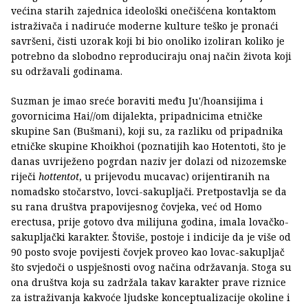
većina starih zajednica ideološki onečišćena kontaktom
istraživača i nadiruće moderne kulture teško je pronaći
savršeni, čisti uzorak koji bi bio onoliko izoliran koliko je
potrebno da slobodno reproduciraju onaj način života koji
su održavali godinama.
Suzman je imao sreće boraviti među Ju'/hoansijima i
govornicima Hai//om dijalekta, pripadnicima etničke
skupine San (Bušmani), koji su, za razliku od pripadnika
etničke skupine Khoikhoi (poznatijih kao Hotentoti, što je
danas uvriježeno pogrdan naziv jer dolazi od nizozemske
riječi
hottentot
, u prijevodu mucavac) orijentiranih na
nomadsko stočarstvo, lovci-sakupljači. Pretpostavlja se da
su rana društva prapovijesnog čovjeka, već od Homo
erectusa, prije gotovo dva milijuna godina, imala lovačko-
sakupljački karakter. Štoviše, postoje i indicije da je više od
90 posto svoje povijesti čovjek proveo kao lovac-sakupljač
što svjedoči o uspješnosti ovog načina održavanja. Stoga su
ona društva koja su zadržala takav karakter prave riznice
za istraživanja kakvoće ljudske konceptualizacije okoline i