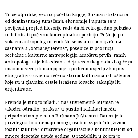
Tu se otprilike, već na početku knjige, Suzman distancira
od dominantnog tumačenja ekonomije i upušta se u
povijesni pregled filozofije rada da bi retrogradno pokušao
redefinirati početnu konceptualnu poziciju. Pošto je po
vokaciji antropolog ne čudi što se oslanja ponajviše na
saznanja s „domaćeg terena“, posebice iz područja
socijalne i kulturne antropologije. Mnoštvu prvih, ranih
antropologa nije bila strana ideja terenskog rada zbog čega
imamo u većoj ili manjoj mjeri prilično uvjerljiv korpus
etnografija o uvjetno rečeno starim kulturama i društvima
koje su u glavnini ostale izraženo lovačko-sakupljački
orijentirane.
Premda je mnogo mlađi, i naš suvremenik Suzman je
također odradio „praksu“ u pustinji Kalahari među
pripadnicima plemena Bušmana Ju'/hoansi. Danas je to
privilegija koju nemaju mnogi, osobno svjedočiti „živom
fosilu“ kulture i društvene organizacije s kontinuitetom od
mnogo desetaka tisuća godina. U razdoblju u kojem je