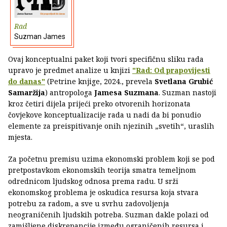
Rad
Suzman James
Ovaj konceptualni paket koji tvori specifičnu sliku rada
upravo je predmet analize u knjizi
"Rad: Od prapovijesti
do danas"
(Petrine knjige, 2024., prevela
Svetlana Grubić
Samaržija
) antropologa
Jamesa Suzmana
. Suzman nastoji
kroz četiri dijela prijeći preko otvorenih horizonata
čovjekove konceptualizacije rada u nadi da bi ponudio
elemente za preispitivanje onih njezinih „svetih“, uraslih
mjesta.
Za početnu premisu uzima ekonomski problem koji se pod
pretpostavkom ekonomskih teorija smatra temeljnom
odrednicom ljudskog odnosa prema radu. U srži
ekonomskog problema je oskudica resursa koja stvara
potrebu za radom, a sve u svrhu zadovoljenja
neograničenih ljudskih potreba. Suzman dakle polazi od
zamišljene diskrepancije između ograničenih resursa i