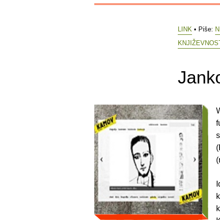
LINK
• Piše:
N
KNJIŽEVNOS
Jank
W
f
s
(
(
I
k
k