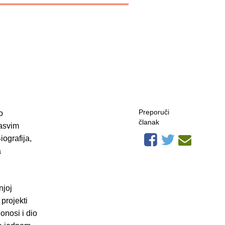
Preporuči
o
članak
sasvim
iografija,
a
njoj
 projekti
onosi i dio