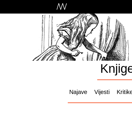
Knjig
Najave
Vijesti
Kritik