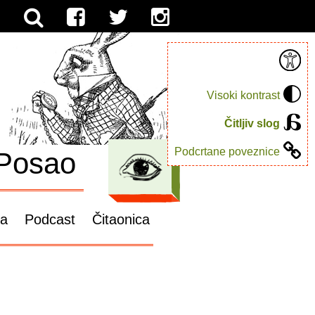
Visoki kontrast
Čitljiv slog
Podcrtane poveznice
Posao
ga
Podcast
Čitaonica