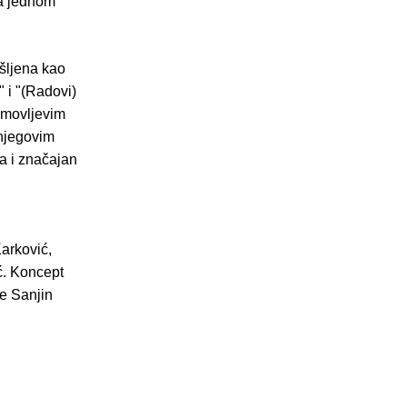
na jednom
išljena kao
 i "(Radovi)
Kamovljevim
 njegovim
da i značajan
arković,
ć. Koncept
je Sanjin