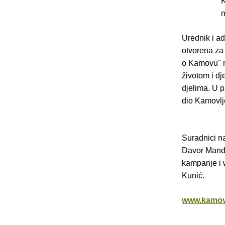
K
m
Urednik i ad
otvorena za
o Kamovu" na
životom i dj
djelima. U p
dio Kamovlj
Suradnici n
Davor Mandi
kampanje i w
Kunić.
www.kamov