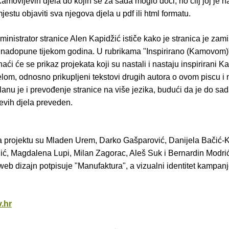
amovljevih djela do kojih se za sada moglo doći, no cilj joj je 
jestu objaviti sva njegova djela u pdf ili html formatu.
ministrator stranice Alen Kapidžić ističe kako je stranica je zam
 nadopune tijekom godina. U rubrikama "Inspirirano (Kamovom)"
ći će se prikaz projekata koji su nastali i nastaju inspirirani 
elom, odnosno prikupljeni tekstovi drugih autora o ovom piscu i
lanu je i prevođenje stranice na više jezika, budući da je do sa
evih djela preveden.
a projektu su Mladen Urem, Darko Gašparović, Danijela Bačić-K
ć, Magdalena Lupi, Milan Zagorac, Aleš Suk i Bernardin Modri
eb dizajn potpisuje "Manufaktura", a vizualni identitet kampan
.hr