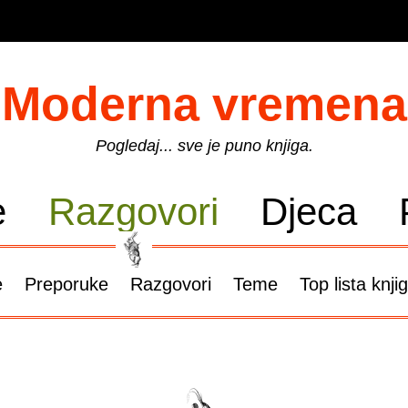
Moderna vremena
Pogledaj... sve je puno knjiga.
e
Razgovori
Djeca
e
Preporuke
Razgovori
Teme
Top lista knji