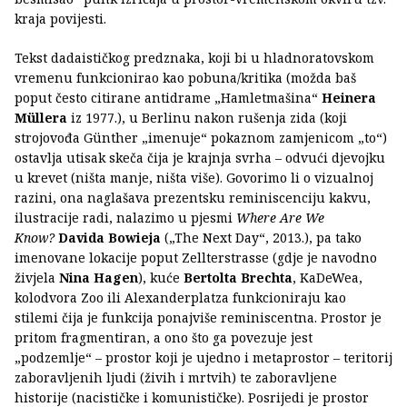
kraja povijesti.
Tekst dadaističkog predznaka, koji bi u hladnoratovskom
vremenu funkcionirao kao pobuna/kritika (možda baš
poput često citirane antidrame „Hamletmašina“
Heinera
Müllera
iz 1977.), u Berlinu nakon rušenja zida (koji
strojovođa Günther „imenuje“ pokaznom zamjenicom „to“)
ostavlja utisak skeča čija je krajnja svrha – odvući djevojku
u krevet (ništa manje, ništa više). Govorimo li o vizualnoj
razini, ona naglašava prezentsku reminiscenciju kakvu,
ilustracije radi, nalazimo u pjesmi
Where Are We
Know?
Davida Bowieja
(„The Next Day“, 2013.), pa tako
imenovane lokacije poput Zellterstrasse (gdje je navodno
živjela
Nina Hagen
), kuće
Bertolta Brechta
, KaDeWea,
kolodvora Zoo ili Alexanderplatza funkcioniraju kao
stilemi čija je funkcija ponajviše reminiscentna. Prostor je
pritom fragmentiran, a ono što ga povezuje jest
„podzemlje“ – prostor koji je ujedno i metaprostor – teritorij
zaboravljenih ljudi (živih i mrtvih) te zaboravljene
historije (nacističke i komunističke). Posrijedi je prostor