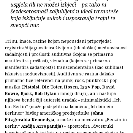
uspjela (ili ne može) izbjeći – pa tako ni
šezdesetosmaši zaljubljeni u ideal ravnoteže
koja isključuje sukob i uspostavlja trajni te
sveopći mir.
Tri su, inače, razine kojom nepouzdani pripovjedač
registrira/dijagnosticira življenu (ideološku) međuovisnost
sadašnjosti i prošlosti: auditivna (kojom se primarno
manifestira prošlost), vizualna (kojom se primarno
manifestira sadašnjost) i transcendentalna (kao sublimat
iskustva međuovisnosti). Auditivna se razina dakako
primarno tiče referenci na punk, rock, punkrock i pop
muziku (
Pistolsi
,
Die Toten Hosen
,
Iggy Pop
,
David
Bowie
,
Björk
,
Bob Dylan
i mnogi drugi), ali i nastupa
njihova benda čiji autorski uradak – minimalistički „Ich
bin Berlin“ (može podsjetiti na komično „Ich bin ein
Berliner“ bivšeg američkog predsjednika
Johna
Fitzgeralda Kennedyja
, a može i na novovalnu „Benzin in
Berlin“
Andija Arrogantija
) – apostrofira „dvostruki
besmisao“ punk izričaja u prostor-vremenskom okviru tzv.