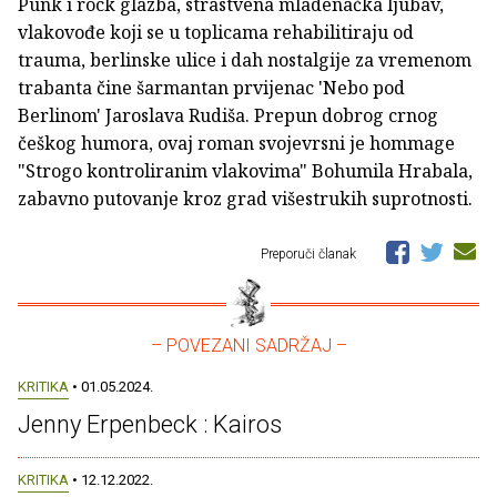
Punk i rock glazba, strastvena mladenačka ljubav,
vlakovođe koji se u toplicama rehabilitiraju od
trauma, berlinske ulice i dah nostalgije za vremenom
trabanta čine šarmantan prvijenac 'Nebo pod
Berlinom' Jaroslava Rudiša. Prepun dobrog crnog
češkog humora, ovaj roman svojevrsni je hommage
"Strogo kontroliranim vlakovima" Bohumila Hrabala,
zabavno putovanje kroz grad višestrukih suprotnosti.
Preporuči članak
– POVEZANI SADRŽAJ –
KRITIKA
• 01.05.2024.
Jenny Erpenbeck : Kairos
KRITIKA
• 12.12.2022.