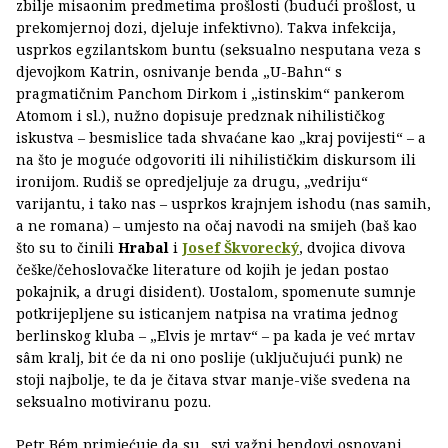
zbilje misaonim predmetima prošlosti (budući prošlost, u
prekomjernoj dozi, djeluje infektivno). Takva infekcija,
usprkos egzilantskom buntu (seksualno nesputana veza s
djevojkom Katrin, osnivanje benda „U-Bahn“ s
pragmatičnim Panchom Dirkom i „istinskim“ pankerom
Atomom i sl.), nužno dopisuje predznak nihilističkog
iskustva – besmislice tada shvaćane kao „kraj povijesti“ – a
na što je moguće odgovoriti ili nihilističkim diskursom ili
ironijom. Rudiš se opredjeljuje za drugu, „vedriju“
varijantu, i tako nas – usprkos krajnjem ishodu (nas samih,
a ne romana) – umjesto na očaj navodi na smijeh (baš kao
što su to činili
Hrabal
i
Josef Škvorecký
, dvojica divova
češke/čehoslovačke literature od kojih je jedan postao
pokajnik, a drugi disident). Uostalom, spomenute sumnje
potkrijepljene su isticanjem natpisa na vratima jednog
berlinskog kluba – „Elvis je mrtav“ – pa kada je već mrtav
sâm kralj, bit će da ni ono poslije (uključujući punk) ne
stoji najbolje, te da je čitava stvar manje-više svedena na
seksualno motiviranu pozu.
Petr Bém primjećuje da su „svi važni bendovi osnovani