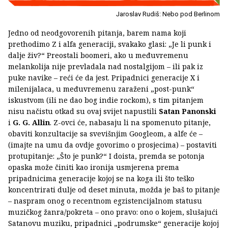
Jaroslav Rudiš: Nebo pod Berlinom
Jedno od neodgovorenih pitanja, barem nama koji
prethodimo Z i alfa generaciji, svakako glasi: „Je li punk i
dalje živ?“ Preostali boomeri, ako u međuvremenu
melankolija nije prevladala nad nostalgijom – ili pak iz
puke navike – reći će da jest. Pripadnici generacije X i
milenijalaca, u međuvremenu zaraženi „post-punk“
iskustvom (ili ne dao bog indie rockom), s tim pitanjem
nisu načistu otkad su ovaj svijet napustili
Satan Panonski
i
G. G. Allin
. Z-ovci će, nabasaju li na spomenuto pitanje,
obaviti konzultacije sa svevišnjim Googleom, a alfe će –
(imajte na umu da ovdje govorimo o prosjecima) – postaviti
protupitanje: „Što je punk?“ I doista, premda se potonja
opaska može činiti kao ironija usmjerena prema
pripadnicima generacije kojoj se na koga ili što teško
koncentrirati dulje od deset minuta, možda je baš to pitanje
– naspram onog o recentnom egzistencijalnom statusu
muzičkog žanra/pokreta – ono pravo: ono o kojem, slušajući
Satanovu muziku, pripadnici „podrumske“ generacije kojoj