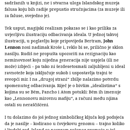
sadržanih u knjizi, ne i stvarna uloga Islandskog muzeja
falusa koju bih radije prepustio stručnjacima (za muzeje ili
za faluse, svejedno je).
Tek usput, magijski realizam pokazao se i kao prilika za
uvjerljivu ilustraciju odbacivanja ideala. U jednoj takvoj
ilustraciji, u poglavlju koje pripovijeda Bertram,
John
Lennon
nosi nadimak Kroše i, reklo bi se, prilično je sklon
nasilju. Rudiš ne propušta upozoriti na rezignaciju kao
neminovnost koju nijedna generacija nije uspjela (ili ne
može) izbjeći – pa tako ni šezdesetosmaši zaljubljeni u ideal
ravnoteže koja isključuje sukob i uspostavlja trajni te
sveopći mir. I na „drugoj strani“ zbilje nalazimo potvrdu
spomenutog odbacivanja. Riječ je o bivšim „idealistima“ s
kojima su se Bém, Pancho i Atom potukli: Bém ih imenuje
kao „Lennonovu mirovnu mafiju“, a računi među njima
ostali su neraščišćeni.
I tu dolazimo do još jednog simboličkog ključa koji podsjeća
da je nasilje – kodirano u čovjekovu genomu – trajno koliko
i ljudski rod. Island se naspram rečenog promeće u još