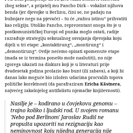
zbog seksa“, a prijatelj mu Pancho Dirk – vokalist njihova
benda (jer djevojke u Berlinu, čini se, ne padaju na
bubnjare nego na pjevače) – tu će „važnu istinu“ prihvatiti
kao religiju. Utoliko Pancho, reprezentant onoga što je u
postkomunističkoj Europi od punka moglo ostati, radije
razrađuje strategiju seksualnog osvajanja djevojaka koju
dijeli u tri etape: „kontaktirung“, „montirung“ i
„demontirung“. Ovdje nećemo opisati spomenute etape
(mada se iz termina ponešto može naslutiti), no nije
zgorega ukazati na diskurs koji je u literaturi prije
dvadesetak godina prolazio kao bunt (ili zabava), a koji bi
danas lako moguće bio izložen udarima procvalih topova
političke korektnosti (da parafraziram
Ericha Kästnera
,
najvećeg zakašnjelog antifašistu njemačke književnosti).
Nasilje je – kodirano u čovjekovu genomu –
trajno koliko i ljudski rod. U svojem romanu
'Nebo pod Berlinom' Jaroslav Rudiš ne
propušta upozoriti na rezignaciju kao
neminovnost koju nijedna generacija nije