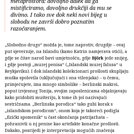
metaprostora: dovoljno dalek da ga
mistificiramo, dovoljno drukčiji da mu se
divimo. I tako sve dok neki novi bijeg u
slobodu ne završi dobro poznatim
razočaranjem.
„Slobodno drugo“ možda je, tome naprotiv, drugdje – ovaj
put sjevernije, na Islandu (kamo Katrin namjerava otići), a
gdje se čitav narod bavi umjetnošću, gdje
Björk
jede snijeg,
i gdje postoji „muzej penisa“ („Islandski muzej falusa“ u
Reykjavíku). I dok islandski kolekcionari prošlosti skupljaju
muška spolovila (uključujući i ona vilenjaka) – u čemu,
primjećujete, ima mnogo simbolike – berlinski makroi,
poput izvjesnog Tonija, svojim zaposlenicama objašnjavaju
kako pridobiti mušteriju, k tome ih još nazivajući
sestričnama. „Berlinska porodica“ tako gubi korak s
„islandskom porodicom“, onom koja je takoreći podigla
„fizički spomenik“ u čast okončanja patrijarhata –
pohranivši u nj penise kao artefakte konačne prošlosti.
Dakako, posrijedi je interpretacija mogućih značenja