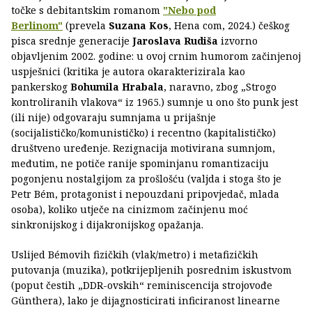
točke s debitantskim romanom
"Nebo pod
Berlinom"
(prevela
Suzana Kos
, Hena com, 2024.) češkog
pisca srednje generacije
Jaroslava Rudiša
izvorno
objavljenim 2002. godine: u ovoj crnim humorom začinjenoj
uspješnici (kritika je autora okarakterizirala kao
pankerskog
Bohumila Hrabala
, naravno, zbog „Strogo
kontroliranih vlakova“ iz 1965.) sumnje u ono što punk jest
(ili nije) odgovaraju sumnjama u prijašnje
(socijalističko/komunističko) i recentno (kapitalističko)
društveno uređenje. Rezignacija motivirana sumnjom,
međutim, ne potiče ranije spominjanu romantizaciju
pogonjenu nostalgijom za prošlošću (valjda i stoga što je
Petr Bém, protagonist i nepouzdani pripovjedač, mlada
osoba), koliko utječe na cinizmom začinjenu moć
sinkronijskog i dijakronijskog opažanja.
Uslijed Bémovih fizičkih (vlak/metro) i metafizičkih
putovanja (muzika), potkrijepljenih posrednim iskustvom
(poput čestih „DDR-ovskih“ reminiscencija strojovođe
Günthera), lako je dijagnosticirati inficiranost linearne