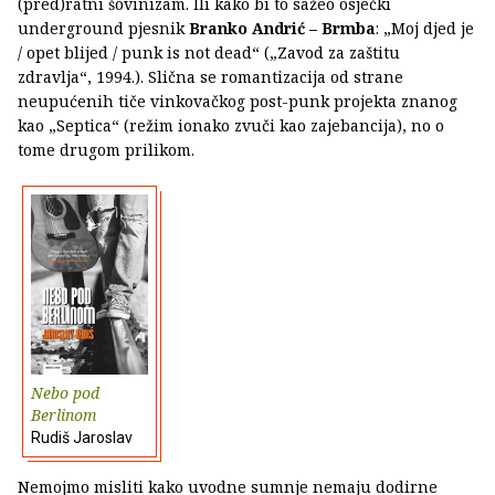
(pred)ratni šovinizam. Ili kako bi to sažeo osječki
underground pjesnik
Branko Andrić – Brmba
: „Moj djed je
/ opet blijed / punk is not dead“ („Zavod za zaštitu
zdravlja“, 1994.). Slična se romantizacija od strane
neupućenih tiče vinkovačkog post-punk projekta znanog
kao „Septica“ (režim ionako zvuči kao zajebancija), no o
tome drugom prilikom.
Nebo pod
Berlinom
Rudiš Jaroslav
Nemojmo misliti kako uvodne sumnje nemaju dodirne