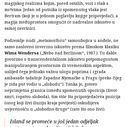
magijskog realizma kojim, pored ostalih, vozi i vlak s
mrtvima. Jedan od putnika iz spomenutog vlaka jest
Bertram (koji je u jednom poglavlju knjige pripovjedač), a
magija međuprostora omogućit će nadrealno iskustvo u
samoj završnici.
Podzemlje nudi „metamorfozu“ samoubojica u anđele, ne
samo naslovno inverzno iskustvo prema filmskom klasiku
Wima Wendersa
(„Nebo nad Berlinom“, 1987.). Tu dakle
govorimo o transcendentalnom iskustvu potpomognutom
manipuliranjem prostornim ili vremenskim aspektom,
uslijed čega jednako važnu ulogu poprima i zgrada
ambasade tadašnje Zapadne Njemačke u Pragu (preko čijeg
je zida put vodio u „slobodu“). Tanka je, gotovo
neprimjetna granica između spomenutih opozicija (život-
smrt, ropstvo-sloboda), tim više što pripovjedačeva pozicija
(onog koji živi iluziju kraja povijesti) oskudijeva
uvjerenošću u „slobodno drugo“ (zato što ono živi).
Island se promeće u još jedan odjeljak