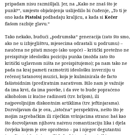
pripadam nisu razmišljali. Jer, na „Kako ne znaš što je
punk?“, umjesto objašnjenja uslijedilo bi čuđenje, „To ti je
ono kada
Pistolsi
podbadaju kraljicu, a kada si
Kečer
flašom razbije glavu.“
Tako nekako, budući „podrumska“ generacija (zato što smo,
ako ne u izbjeglištvu, mjesecima odrastali u podrumu) –
naučena ne pitati mnogo (ako uopće) – kritički pretežno ne
preispituje ideološku poziciju punka (možda zato što
kritički uglavnom ništa ne preispitujemo); pa nam tako ne
pada na kraj pameti razmotriti ideološku inverziju u
rečenoj Satanovoj muzici, koja je kulminirala de facto
fašistoidnim (pred)ratnim narativom. Bilo nam je važnije
da ima krvi, da ima psovke, i da sve to bude popraćeno
alkoholom iz kućne radinosti (tzv. brljom), ili
najpovoljnijim diskontnim artiklima (tzv. jeftinjarama).
Dozvoljavam da je ova, „istočna“ perspektiva, nešto što je
mojim zagrebačkim ili riječkim vršnjacima strano: baš kao
što dozvoljavam njihovu naivnu romantizaciju lika i djela
čovjeka kojem je sve oprošteno – pa i njegov degutantni