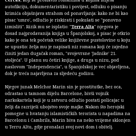
autofikciju, dokumentaristiku i povijest, odluku o pisanju
krimića objašnjava strahom od ponavljanja: kako ne bi kao
pisac 'umro', odlučio je riskirati i pokušati se "ponovno
izmisliti". Rizik mu se isplatio: "
Terra Alta
" njegova je
dosad najprodavanija knjiga u Španjolskoj, a pisac je otkrio
kako je ona tek početak velike književne pustolovine u koju
se upustio: želja mu je napisati niz romana koji će zajedno
činiti jedan dugačak roman, "svojevrsne 'Jadnike' 21.
stoljeća". U planu su četiri knjige, a druga u nizu, pod
naslovom "Independencia", u Španjolskoj je već objavljena,
dok je treća najavljena za sljedeću godinu.
Njegov junak Melchor Marin sin je prostitutke, bez oca,
odrastao u tamnom dijelu Barcelone, bivši vojnik
narkokartela koji je u zatvoru odlučio postati policajac u
želji da razriješi ubojstvo svoje majke. Nakon što herojski
pomogne u hvatanju islamističkih terorista u napadima na
Barcelonu i Cambrils, Marin biva na neko vrijeme sklonjen
u Terru Altu, gdje pronalazi svoj novi dom i obitelj.