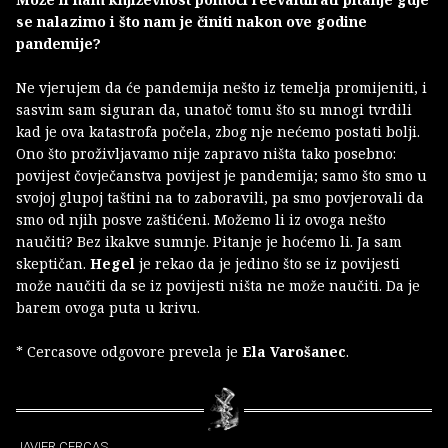
se nalazimo i što nam je činiti nakon ove godine
pandemije?
Ne vjerujem da će pandemija nešto iz temelja promijeniti, i
sasvim sam siguran da, unatoč tomu što su mnogi tvrdili
kad je ova katastrofa počela, zbog nje nećemo postati bolji.
Ono što proživljavamo nije zapravo ništa tako posebno:
povijest čovječanstva povijest je pandemija; samo što smo u
svojoj glupoj taštini na to zaboravili, pa smo povjerovali da
smo od njih posve zaštićeni. Možemo li iz ovoga nešto
naučiti? Bez ikakve sumnje. Pitanje je hoćemo li. Ja sam
skeptičan.
Hegel
je rekao da je jedino što se iz povijesti
može naučiti da se iz povijesti ništa ne može naučiti. Da je
barem ovoga puta u krivu.
* Cercasove odgovore prevela je
Ela Varošanec
.
JAVIER CERCAS