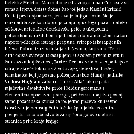
Detektiv Melchor Marin dio je istražnoga tima i Cercasov se
roman isprva doista doima kao još jedan klasični krimić.
No, taj prvi dojam vara, jer ova je knjiga – osim što je
iznenadila sve koji dobro poznaju opus toga pisca – daleko
od konvencionalne detektivske priče s ubojicom i
policijskim istražiteljem i pobjedom dobra nad zlom nakon
napete policijske istrage prepune svirepo iskasapljenih
leševa. Dobro, izuzev detalja s leševima, koji su u "Terri
Alti" doista svirepo iskasapljeni. U svojem prvom izletu u
žanrovsku književnost,
Javier Cercas
vrlo brzo s policijske
istrage skreće fokus na život svojeg detektiva, bivšeg
kriminalca koji je postao policajac nakon čitanja "Jadnika"
Victora Hugoa
u zatvoru. "Terra Alta" tako ispada
mješavina detektivske priče i bildungsromana s
elementima opsesivne potrage, pri čemu ubojstvo postaje
samo pozadinska kulisa za još jedno piščevo književno
istraživanje neuralgičnih točaka španjolske recentne
povijesti: samo ubojstvo biva riješeno gotovo stotinu
stranica prije kraja knjige.
Cercas
, koji se proslavio romanima u kojima miješa