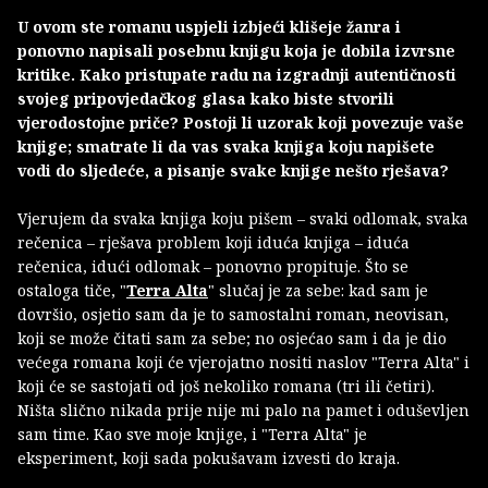
U ovom ste romanu uspjeli izbjeći klišeje žanra i
ponovno napisali posebnu knjigu koja je dobila izvrsne
kritike. Kako pristupate radu na izgradnji autentičnosti
svojeg pripovjedačkog glasa kako biste stvorili
vjerodostojne priče? Postoji li uzorak koji povezuje vaše
knjige; smatrate li da vas svaka knjiga koju napišete
vodi do sljedeće, a pisanje svake knjige nešto rješava?
Vjerujem da svaka knjiga koju pišem – svaki odlomak, svaka
rečenica – rješava problem koji iduća knjiga – iduća
rečenica, idući odlomak – ponovno propituje. Što se
ostaloga tiče, "
Terra Alta
" slučaj je za sebe: kad sam je
dovršio, osjetio sam da je to samostalni roman, neovisan,
koji se može čitati sam za sebe; no osjećao sam i da je dio
većega romana koji će vjerojatno nositi naslov "Terra Alta" i
koji će se sastojati od još nekoliko romana (tri ili četiri).
Ništa slično nikada prije nije mi palo na pamet i oduševljen
sam time. Kao sve moje knjige, i "Terra Alta" je
eksperiment, koji sada pokušavam izvesti do kraja.