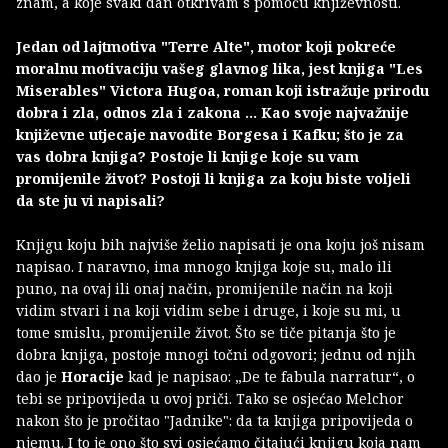
znam, a koje svaki dan otkrivam s pomoću književnosti.
Jedan od lajtmotiva "Terre Alte", motor koji pokreće
moralnu motivaciju vašeg glavnog lika, jest knjiga "Les
Miserables" Victora Hugoa, roman koji istražuje prirodu
dobra i zla, odnos zla i zakona ... Kao svoje najvažnije
književne utjecaje navodite Borgesa i Kafku; što je za
vas dobra knjiga? Postoje li knjige koje su vam
promijenile život? Postoji li knjiga za koju biste voljeli
da ste ju vi napisali?
Knjigu koju bih najviše želio napisati je ona koju još nisam
napisao. I naravno, ima mnogo knjiga koje su, malo ili
puno, na ovaj ili onaj način, promijenile način na koji
vidim stvari i na koji vidim sebe i druge, i koje su mi, u
tome smislu, promijenile život. Što se tiče pitanja što je
dobra knjiga, postoje mnogi točni odgovori; jednu od njih
dao je
Horacije
kad je napisao: „De te fabula narratur“, o
tebi se pripovijeda u ovoj priči. Tako se osjećao Melchor
nakon što je pročitao "Jadnike": da ta knjiga pripovijeda o
njemu. I to je ono što svi osjećamo čitajući knjigu koja nam