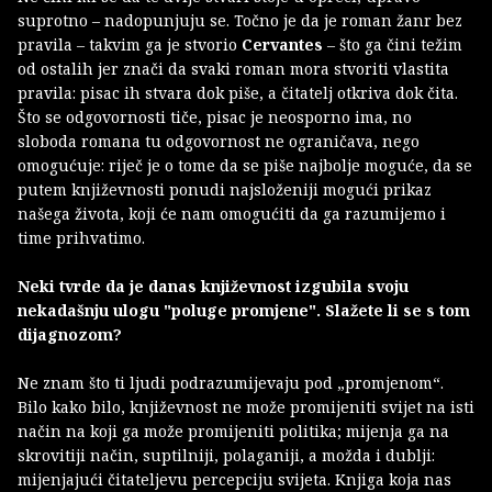
suprotno – nadopunjuju se. Točno je da je roman žanr bez
pravila – takvim ga je stvorio
Cervantes
– što ga čini težim
od ostalih jer znači da svaki roman mora stvoriti vlastita
pravila: pisac ih stvara dok piše, a čitatelj otkriva dok čita.
Što se odgovornosti tiče, pisac je neosporno ima, no
sloboda romana tu odgovornost ne ograničava, nego
omogućuje: riječ je o tome da se piše najbolje moguće, da se
putem književnosti ponudi najsloženiji mogući prikaz
našega života, koji će nam omogućiti da ga razumijemo i
time prihvatimo.
Neki tvrde da je danas književnost izgubila svoju
nekadašnju ulogu "poluge promjene". Slažete li se s tom
dijagnozom?
Ne znam što ti ljudi podrazumijevaju pod „promjenom“.
Bilo kako bilo, književnost ne može promijeniti svijet na isti
način na koji ga može promijeniti politika; mijenja ga na
skrovitiji način, suptilniji, polaganiji, a možda i dublji:
mijenjajući čitateljevu percepciju svijeta. Knjiga koja nas