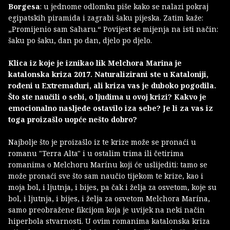
Borgesa
: u jednome odlomku piše kako se nalazi pokraj
egipatskih piramida i zagrabi šaku pijeska. Zatim kaže:
„Promijenio sam Saharu.“ Povijest se mijenja na isti način:
šaku po šaku, dan po dan, djelo po djelo.
Klica iz koje je iznikao lik Melchora Marina je
katalonska kriza 2017. Naturalizirani ste u Kataloniji,
rođeni u Extremaduri, ali kriza vas je duboko pogodila.
Što ste naučili o sebi, o ljudima u ovoj krizi? Kakvo je
emocionalno nasljeđe ostavilo iza sebe? Je li za vas iz
toga proizašlo uopće nešto dobro?
Najbolje što je proizašlo iz te krize može se pronaći u
romanu "Terra Alta" i u ostalim trima ili četirima
romanima o Melchoru Marínu koji će uslijediti: tamo se
može pronaći sve što sam naučio tijekom te krize, kao i
moja bol, i ljutnja, i bijes, pa čak i želja za osvetom, koje su
bol, i ljutnja, i bijes, i želja za osvetom Melchora Marína,
samo preobražene fikcijom koja je uvijek na neki način
hiperbola stvarnosti. U ovim romanima katalonska kriza