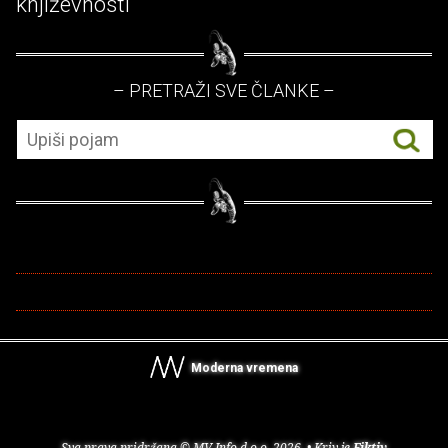
književnosti
– PRETRAŽI SVE ČLANKE –
Moderna vremena
Sva prava pridržana © MV Info d.o.o. 2026. • Kriv je
Fiktiv