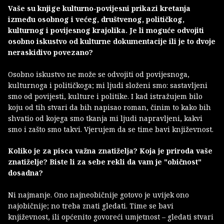
Vaše su knjige kulturno-povijesni prikazi kretanja
između osobnog i većeg, društvenog, političkog,
kulturnog i povijesnog krajolika. Je li moguće odvojiti
osobno iskustvo od kulturne dokumentacije ili je to dvoje
neraskidivo povezano?
Osobno iskustvo ne može se odvojiti od povijesnoga,
kulturnoga i političkoga; mi ljudi složeni smo: sastavljeni
smo od povijesti, kulture i politike. I kad istražujem bilo
koju od tih stvari da bih napisao roman, činim to kako bih
shvatio od kojega smo tkanja mi ljudi napravljeni, kakvi
smo i zašto smo takvi. Vjerujem da se time bavi književnost.
Koliko je za pisca važna znatiželja? Koja je priroda vaše
znatiželje? Biste li za sebe rekli da vam je "običnost"
dosadna?
Ni najmanje. Ono najneobičnije gotovo je uvijek ono
najobičnije; no treba znati gledati. Time se bavi
književnost, ili općenito govoreći umjetnost – gledati stvari