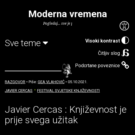
Moderna vremena
Pogledaj... sve je puno knjiga.
Sve teme
Visoki kontrast
Čitljiv slog
Podcrtane poveznice
RAZGOVOR
• Piše:
GEA VLAHOVIĆ
• 05.10.2021.
JAVIER CERCAS
FESTIVAL SVJETSKE KNJIŽEVNOSTI
Javier Cercas : Književnost je
prije svega užitak