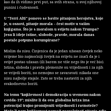
kao da ih vidimo prvi put, sa svih strana, u svoj njihovoj
punini i čudesnosti.
U "Terri Alti" ponovo se bavite pitanjem herojstva, koje
je, u osnovi, pitanje morala – čest motiv u vašim
knjigama. Što je s moralom u svijetu nakon Trumpa?
Jesu li ideje istine, slobode, pravde, morala danas
postale potpuno korumpirane?
Mislim da nisu. Činjenica da je jedan užasan čovjek neko
vrijeme bio najmoćniji čovjek na svijetu ne znači da je i
svijet postao užasan (ili barem ne više nego što je već bio).
Istina, sloboda i pravda plemenite su vrijednosti i za njih
se vrijedi boriti, no nemojmo se zavaravati: nikada one
nisu najbolje stajale. Zato se treba nastaviti za njih
svakodnevno boriti.
Na temu "književnost i demokracija u vremenu nakon
covida-19"; mislite li da ova globalna kriza ima
potencijal trajno promijeniti vrijednosti i ravnoteže?
Može li nam književnost pomoći reevaluirati pitanje gdje