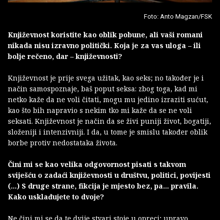
Foto: Anto Magzan/FSK
Književnost koristite kao oblik pobune, ali vaši romani
nikada nisu izravno politički. Koja je za vas uloga – ili
bolje rečeno, dar – književnosti?
Književnost je prije svega užitak, kao seks; no također je i
način samospoznaje, baš poput seksa: zbog toga, kad mi
netko kaže da ne voli čitati, mogu mu jedino izraziti sućut,
kao što bih napravio s nekim tko mi kaže da se ne voli
seksati. Književnost je način da se živi puniji život, bogatiji,
složeniji i intenzivniji. I da, u tome je smislu također oblik
borbe protiv nedostataka života.
Čini mi se kao velika odgovornost pisati s takvom
sviješću o zadaći književnosti u društvu, politici, povijesti
(...) S druge strane, fikcija je mjesto bez, pa… pravila.
Kako usklađujete to dvoje?
Ne čini mi se da te dvije stvari stoje u opreci; upravo