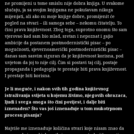
ne promijeni u tome smislu nije dobra knjiga. U svakome
slučaju, ja sa svojim knjigama ne pokušavam nikoga
mijenjati, ali ako su moje knjige dobre, promijenit će
pogled na stvari – ili samoga sebe – nekomu čitatelju. To
čini prava književnost. Zbog toga, suprotno onomu što sam
vjerovao kad sam bio mlad, sretan i nepoznat i gajio
ambicije da postanem postmodernistički pisac – po
mogućnosti, sjevernoamerički postmodernistički pisac –
danas sam sasvim siguran da je književnost korisna, pod
uvjetom da joj to nije cilj. Čim si postavi taj cilj, postaje
propaganda i pedagogija te prestaje biti prava književnost.
I prestaje biti korisna.
Je li moguće, i nakon svih tih godina književnog
istraživanja svijeta u kojemu živimo, njegovih obrazaca,
ljudi i svega onoga što čini povijest, i dalje biti
iznenađen? Što vas još iznenađuje u tom mukotrpnom
procesu pisanja?
Najviše me iznenađuje količina stvari koje nisam znao da