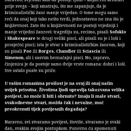
prije svega – koji smatraju, što me zapanjuje, da je
kriminalistički žanr manje vrijedan. O tome mogu samo
reći da onaj koji tako nešto tvrdi, jednostavno ne zna što je
književnost. Zato što u književnosti ne postoji vrjedniji i
manje vrijedni žanrovi: tragediju su, recimo, pisali
Sofoklo
i
Shakespeare
te drugi veliki pisci, ali pisali su je i loši i
prosječni pisci; ista je stvar s kriminalističkim žanrom, koji
su pisali
Poe
ili
Borges
,
Chandler
ili
Sciascia
ili
Simenon
, ali i sasvim beznačajni pisci. No, zapravo,
činjenica je da postoje samo dvije vrste romana: dobri i loši.
Sve ostalo puste su priče.
U vašim romanima prošlost je na ovaj ili onaj način
uvijek prisutna. Životima ljudi upravlja takozvana velika
povijest, no može li biti i obrnuto? Imaju li male stvari,
svakodnevne stvari, možda čak i nevažne, moć
preokrenuti tijek povijesnih događaja?
Naravno, svi stvaramo povijest, štoviše, stvaramo je svaki
dan, svakim svojim postupkom. Ponovno ću spomenuti