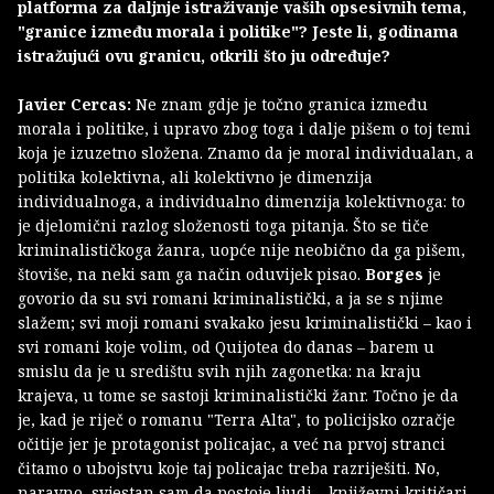
platforma za daljnje istraživanje vaših opsesivnih tema,
"granice između morala i politike"? Jeste li, godinama
istražujući ovu granicu, otkrili što ju određuje?
Javier Cercas:
Ne znam gdje je točno granica između
morala i politike, i upravo zbog toga i dalje pišem o toj temi
koja je izuzetno složena. Znamo da je moral individualan, a
politika kolektivna, ali kolektivno je dimenzija
individualnoga, a individualno dimenzija kolektivnoga: to
je djelomični razlog složenosti toga pitanja. Što se tiče
kriminalističkoga žanra, uopće nije neobično da ga pišem,
štoviše, na neki sam ga način oduvijek pisao.
Borges
je
govorio da su svi romani kriminalistički, a ja se s njime
slažem; svi moji romani svakako jesu kriminalistički – kao i
svi romani koje volim, od Quijotea do danas – barem u
smislu da je u središtu svih njih zagonetka: na kraju
krajeva, u tome se sastoji kriminalistički žanr. Točno je da
je, kad je riječ o romanu "Terra Alta", to policijsko ozračje
očitije jer je protagonist policajac, a već na prvoj stranci
čitamo o ubojstvu koje taj policajac treba razriješiti. No,
naravno, svjestan sam da postoje ljudi – književni kritičari