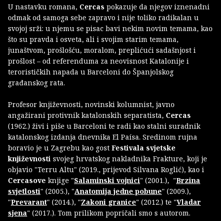
U nastavku romana,
Cercas
pokazuje da njegov iznenadni
odmak od samoga sebe zapravo i nije toliko radikalan u
svojoj srži: u njemu se pisac bavi nekim novim temama, kao
što su pravda i osveta, ali i svojim starim temama,
junaštvom, prošlošću, moralom, preplićući sadašnjost i
prošlost – od referenduma za neovisnost Katalonije i
terorističkih napada u Barceloni do Španjolskog
građanskog rata.
Profesor književnosti, novinski kolumnist, javno
angažirani protivnik katalonskih separatista,
Cercas
(1962.) živi i piše u Barceloni te radi kao stalni suradnik
katalonskog izdanja dnevnika El Paísa. Sredinom rujna
boravio je u Zagrebu kao gost
Festivala svjetske
književnosti
svojeg hrvatskog nakladnika Frakture, koji je
objavio "Terru Altu" (2019., prijevod Silvana Roglić), kao i
Cercasove
knjige "
Salaminski vojnici
" (2001.), "
Brzina
svjetlosti
" (2005.), "
Anatomija jedne pobune
" (2009.),
"
Prevarant
" (2014.), "
Zakoni granice
" (2012.) te "
Vladar
sjena
" (2017.). Tom prilikom popričali smo s autorom.