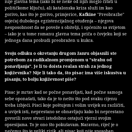
nije glavna tema (iako bi se neke od njih moglo čitati u
političkome ključu), ali katalonska kriza služi im kao
gorivo, kao što je gorivo, primjerice,
Kafkine
"Preobrazbe"
osjećaj dubokoga egzistencijalnog otuđenja – njegova
nesposobnost da se poveže s obitelji, i općenito sa svijetom
– iako je u tome romanu glavna tema priča o čovjeku koji se
jednoga dana probudi preobražen u kukca.
Svoju odluku o okretanju drugom žanru objasnili ste
potrebom za radikalnom promjenom u "strahu od
ponavljanja". Je li to doista realan strah za jednog
književnika? Nije li tako da, što pisac ima više iskustva u
pisanju, to bolju književnost piše?
Pisac je mrtav kad se počne ponavljati, kad počne samoga
sebe oponašati, tako da je to nešto što pod svaku cijenu
treba izbjeći. Pisci koje poštujem i volim uvijek su različiti,
a uvijek isti, neprestano se obnavljaju kako bi neprestano
govorili nove stvari istodobno ostajući vjerni svojim
opsesijama. To je ono što pokušavam. Naravno, riječ je o
nečemu što je veliki rizik, ali pisac koji nije sposoban