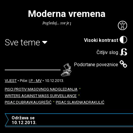
Moderna vremena
Pogledaj... sve je puno knjiga.
Sve teme
Visoki kontrast
Čitljiv slog
Podcrtane poveznice
VIJEST
• Piše:
I.P. - MV
• 10.12.2013.
PISCI PROTIV MASOVNOG NADGLEDANJA
WRITERS AGAINST MASS SURVEILLANCE
PISAC DUBRAVKAUGREŠIĆ
PISAC SLAVENKADRAKULIĆ
Održava se
10.12.2013.