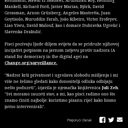
Kehlmann, Nawal El Saadawi, Arundhati Roy, Henning
Mankell, Richard Ford, Javier Marias, Björk, David
Grossman, Arnon Grünberg, Angeles Mastretta, Juan
Goytisolo, Nuruddin Farah, João Ribeiro, Victor Erofeyev,
Liao Yiwu, David Malouf, kao i domaće Dubravka Ugrešić i
Slavenka Drakulić.
Pisci pozivaju ljude diljem svijeta da se pridruže njihovoj
incijativi potpisom na javnom zatjevu protiv nadzora (A
stand for democracy in the digital age) na
Change.org/surveillance.
"Nadzor krši privatnost i ugrožava slobodu mišljenja i mi
više ne želimo gledati kako donositelji odluka odbijaju
nešto poduzeti", izjavila je njemačka književnica
Juli Zeh
.
"Svi moramo zauzeti stav, a mi, kao pisci radimo ono što
znamo činiti najbolje: koristimo pisanu riječ kako bismo
javno intervenirali".
Preporuči članak