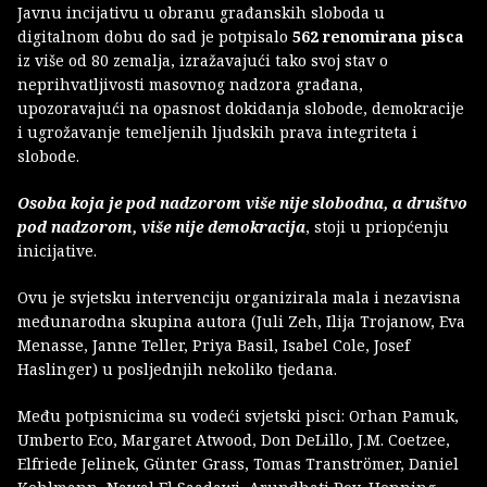
Javnu incijativu u obranu građanskih sloboda u
digitalnom dobu do sad je potpisalo
562 renomirana pisca
iz više od 80 zemalja, izražavajući tako svoj stav o
neprihvatljivosti masovnog nadzora građana,
upozoravajući na opasnost dokidanja slobode, demokracije
i ugrožavanje temeljenih ljudskih prava integriteta i
slobode.
Osoba koja je pod nadzorom više nije slobodna, a društvo
pod nadzorom, više nije demokracija
, stoji u priopćenju
inicijative.
Ovu je svjetsku intervenciju organizirala mala i nezavisna
međunarodna skupina autora (Juli Zeh, Ilija Trojanow, Eva
Menasse, Janne Teller, Priya Basil, Isabel Cole, Josef
Haslinger) u posljednjih nekoliko tjedana.
Među potpisnicima su vodeći svjetski pisci: Orhan Pamuk,
Umberto Eco, Margaret Atwood, Don DeLillo, J.M. Coetzee,
Elfriede Jelinek, Günter Grass, Tomas Tranströmer, Daniel