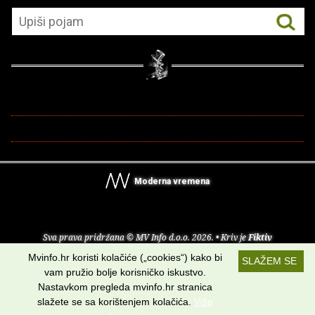
Moderna vremena
Sva prava pridržana © MV Info d.o.o. 2026. • Kriv je
Fiktiv
Mvinfo.hr koristi kolačiće („cookies“) kako bi
SLAŽEM SE
O nama
•
Pomoć
•
Uvjeti korištenja
•
RSS kanali
vam pružio bolje korisničko iskustvo.
Nastavkom pregleda mvinfo.hr stranica
Potraži nas na:
slažete se sa korištenjem kolačića.
Više