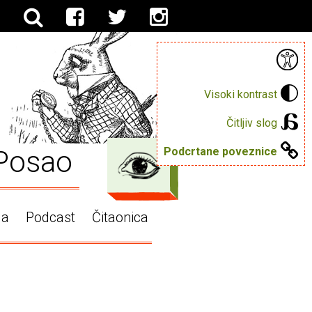
Visoki kontrast
Čitljiv slog
Posao
Podcrtane poveznice
ga
Podcast
Čitaonica