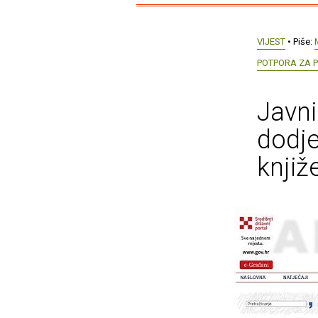
VIJEST
• Piše:
POTPORA ZA 
Javni
dodje
knjiž