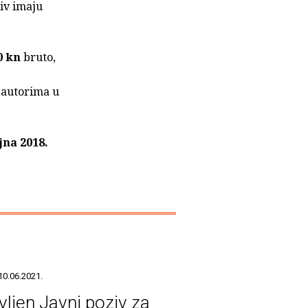
iv imaju
0 kn
bruto,
e autorima u
jna 2018.
10.06.2021.
vljen Javni poziv za