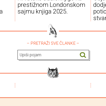
a
prestižnom Londonskom
dodj
va
sajmu knjiga 2025.
poti
stva
– PRETRAŽI SVE ČLANKE –