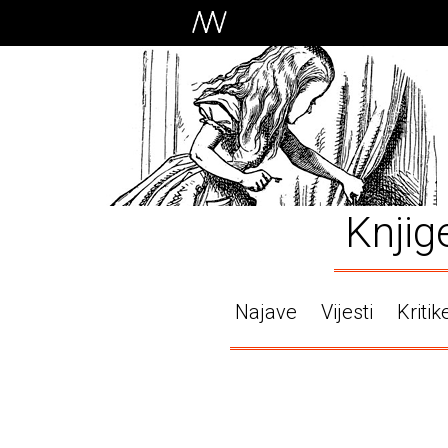
Knjig
Najave
Vijesti
Kritik