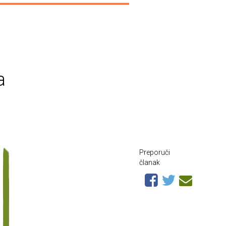
a
Preporuči
članak