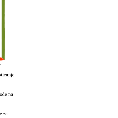
RH
oticanje
vode na
e za