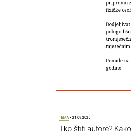
pripremu z
fizičke oso
Dodjeljiva
polugodišn
tromjesečne
mjesečnim
Ponude na 
godine.
TEMA
• 21.09.2025.
Tko štiti autore? Kak