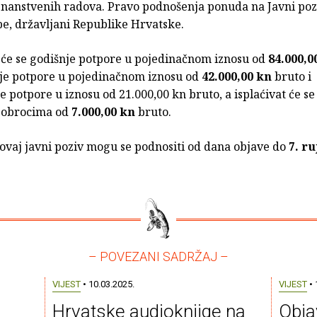
nanstvenih radova. Pravo podnošenja ponuda na Javni poz
be, državljani Republike Hrvatske.
t će se godišnje potpore u pojedinačnom iznosu od
84.000,0
je potpore u pojedinačnom iznosu od
42.000,00 kn
bruto i
 potpore u iznosu od 21.000,00 kn bruto, a isplaćivat će s
 obrocima od
7.000,00 kn
bruto.
ovaj javni poziv mogu se podnositi od dana objave do
7. ru
– POVEZANI SADRŽAJ –
VIJEST
• 10.03.2025.
VIJEST
• 
o
Hrvatske audioknjige na
Obja