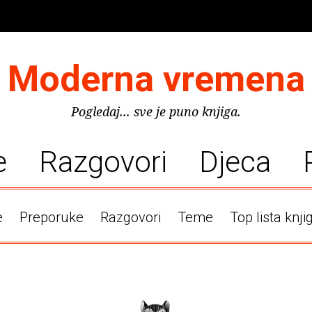
Moderna vremena
Pogledaj... sve je puno knjiga.
e
Razgovori
Djeca
e
Preporuke
Razgovori
Teme
Top lista knji