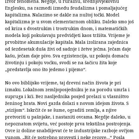
izvor fenomena. Negdje, u ruralnu, srednjovjekovnu
Englesku, na razmeđi između feudalizma i pomaljajućeg
kapitalizma. Nalazimo se dakle na nultoj točki. Model
kapitalizma je u svom elementarnom obliku. Daleko smo još
od kriza s dvostrukim i trostrukim dnom, i matematičkih
modela koji pokušavaju predvidjeti kaos tržišta. Vrijeme je
prvobitne akumulacije kapitala. Mala izolirana zajednica
od šezdesetak duša živi od sadnje i žetve ječma. Ječam daje
kašu, ječam daje pivo. Sva egzistencija, uz pokoju domaću
životinju i pokoju voćku, svodi se na šačicu žita koje
„predstavlja ono što jedemo i pijemo“.
No ovo biblijsko vrijeme, taj drevni način života je pri
izmaku. Lokalnom zemljoposjedniku je na porodu umrla i
supruga i kći. Bez nasljednika posjed prelazi u vlasništvo
ženinog brata. Novi gazda dolazi s novom idejom života. S
„vizijom“. Iskrčit će se šume, ograditi zemlja, a njive
pretvoriti u pašnjake, i nastaniti ovcama. Negdje daleko, u
nepoznatom svijetu, već postoje prva tekstilna postrojenja.
Ovce iz doline snabdijevat će te industrijske razboje ovčjom
vunom. „Bit će potrebno provesti i neke rezove…“ Posla