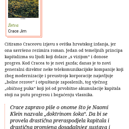
Žetva
Crace Jim
Citiramo Craceovu izjavu s ovitka hrvatskog izdanja, jer
ona savršeno rezimira roman. Jedan od temeljnih principa
kapitalizma su ljudi koji dolaze „s vizijom“ i donose
progres. Kod Cracea to je novi gazda; danas je to novi
generalni direktor neke telekomunikacijske kompanije koji
zbog modernizacije i preustroja korporacije najavljuje
„bolne rezove“ i otpuštanje zaposlenih, tog vječnog
„običnog puka“ koji još od prvobitne akumulacije kapitala
stoji na putu progresu i bogaćenju vlasnika.
Crace zapravo piše o onome što je Naomi
Klein nazvala „doktrinom šoka“. Da bi se
provela drastična preraspodjela kapitala i
drastična promjena dosadašnjeg sustava i