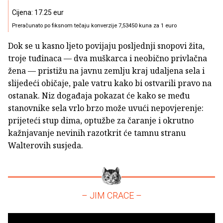
Cijena: 17.25 eur
Preračunato po fiksnom tečaju konverzije 7,53450 kuna za 1 euro
Dok se u kasno ljeto povijaju posljednji snopovi žita,
troje tuđinaca — dva muškarca i neobično privlačna
žena — pristižu na javnu zemlju kraj udaljena sela i
slijedeći običaje, pale vatru kako bi ostvarili pravo na
ostanak. Niz događaja pokazat će kako se među
stanovnike sela vrlo brzo može uvući nepovjerenje:
prijeteći stup dima, optužbe za čaranje i okrutno
kažnjavanje nevinih razotkrit će tamnu stranu
Walterovih susjeda.
– JIM CRACE –