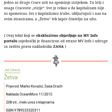
jedno ni drugo Crace niti ne spominje izrijekom. Tu leži i
snaga Craceove „vizije“. Sve je rekao a da kapitalizam nije
ni spomenuo. Svi o kapitalizmu trube, uključujući i nas na
ovim stranicama, a „Žetva“ tek šapće čitatelju na uho.
( Ovaj tekst koji se
ekskluzivno objavljuje na MV Info
portalu
zajednički je financiran od strane MV Info i udruge
za zaštitu prava nakladnika
ZANA
)
JIM CRACE
Žetva
Prijevod: Marko Kovačić, Saša Drach
Naklada OceanMore 11/2015.
208 str., meki uvez s klapnama
ISBN 9789533320311