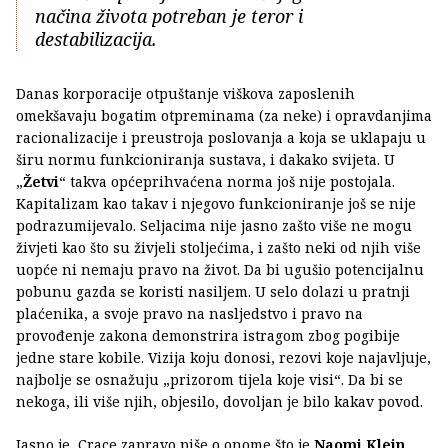
načina života potreban je teror i
destabilizacija.
Danas korporacije otpuštanje viškova zaposlenih
omekšavaju bogatim otpreminama (za neke) i opravdanjima
racionalizacije i preustroja poslovanja a koja se uklapaju u
širu normu funkcioniranja sustava, i dakako svijeta. U
„
Žetvi
“ takva općeprihvaćena norma još nije postojala.
Kapitalizam kao takav i njegovo funkcioniranje još se nije
podrazumijevalo. Seljacima nije jasno zašto više ne mogu
živjeti kao što su živjeli stoljećima, i zašto neki od njih više
uopće ni nemaju pravo na život. Da bi ugušio potencijalnu
pobunu gazda se koristi nasiljem. U selo dolazi u pratnji
plaćenika, a svoje pravo na nasljedstvo i pravo na
provođenje zakona demonstrira istragom zbog pogibije
jedne stare kobile. Vizija koju donosi, rezovi koje najavljuje,
najbolje se osnažuju „prizorom tijela koje visi“. Da bi se
nekoga, ili više njih, objesilo, dovoljan je bilo kakav povod.
Jasno je, Crace zapravo piše o onome što je
Naomi Klein