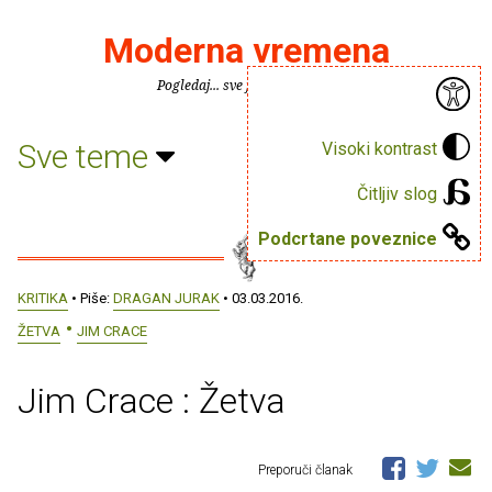
Moderna vremena
Pogledaj... sve je puno knjiga.
Sve teme
Visoki kontrast
Čitljiv slog
Podcrtane poveznice
KRITIKA
• Piše:
DRAGAN JURAK
• 03.03.2016.
ŽETVA
JIM CRACE
Jim Crace : Žetva
Preporuči članak