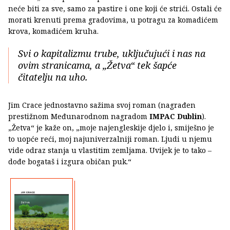
neće biti za sve, samo za pastire i one koji će strići. Ostali će
morati krenuti prema gradovima, u potragu za komadićem
krova, komadićem kruha.
Svi o kapitalizmu trube, uključujući i nas na
ovim stranicama, a „Žetva“ tek šapće
čitatelju na uho.
Jim Crace jednostavno sažima svoj roman (nagrađen
prestižnom Međunarodnom nagradom
IMPAC Dublin
).
„Žetva“ je kaže on, „moje najengleskije djelo i, smiješno je
to uopće reći, moj najuniverzalniji roman. Ljudi u njemu
vide odraz stanja u vlastitim zemljama. Uvijek je to tako –
dođe bogataš i izgura običan puk.“