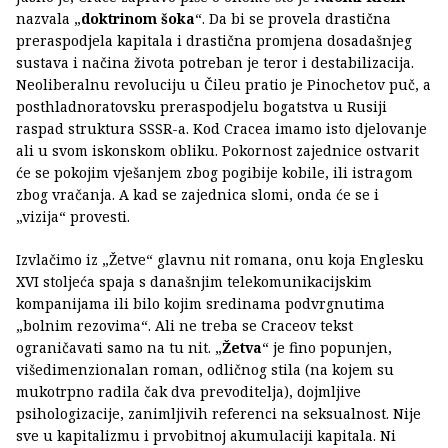
nazvala „
doktrinom šoka
“. Da bi se provela drastična
preraspodjela kapitala i drastična promjena dosadašnjeg
sustava i načina života potreban je teror i destabilizacija.
Neoliberalnu revoluciju u Čileu pratio je Pinochetov puč, a
posthladnoratovsku preraspodjelu bogatstva u Rusiji
raspad struktura SSSR-a. Kod Cracea imamo isto djelovanje
ali u svom iskonskom obliku. Pokornost zajednice ostvarit
će se pokojim vješanjem zbog pogibije kobile, ili istragom
zbog vračanja. A kad se zajednica slomi, onda će se i
„vizija“ provesti.
Izvlačimo iz „Žetve“ glavnu nit romana, onu koja Englesku
XVI stoljeća spaja s današnjim telekomunikacijskim
kompanijama ili bilo kojim sredinama podvrgnutima
„bolnim rezovima“. Ali ne treba se Craceov tekst
ograničavati samo na tu nit. „
Žetva
“ je fino popunjen,
višedimenzionalan roman, odličnog stila (na kojem su
mukotrpno radila čak dva prevoditelja), dojmljive
psihologizacije, zanimljivih referenci na seksualnost. Nije
sve u kapitalizmu i prvobitnoj akumulaciji kapitala. Ni