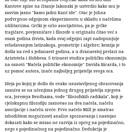
Kantove spise na čitanje lakonski je ustvrdio kako mu je
sasvim jasno "kamo jadni Kant ide". Otac je Johna
podvrgnuo odgojnom eksperimentu u skladu s načelima
utilitarizma. Grčki je učio asocijativno, pa je grčke
tragičare, povjesničare i filozofe u originalu čitao već s
osam godina života, kada ovaj odgojni zapt nadopunjuje
svladavanjem latinskoga, geometrije i algebre; kemija je
došla na red s jedanaest godina, a u dvanaestoj prelazi na
Aristotela i Hobbesa. S trinaest studira političku ekonomiju
na osnovi "Načela političke ekonomije" Davida Ricarda, i to
uz pomoć autora, inače najboljeg prijatelja svoga oca.
Ideja po kojoj je došlo do ovako usustavljenog obrazovanja
zasniva se na učenjima jednog drugog prijatelja njegova
oca, Jeremya Benthama, vođe "filozofskih radikala", koji je
cjelokupnu filozofiju zasnovao na dva načela, načelu
asocijacije i načelu sreće. Prvo načelo Mill je smatrao
ishodištem mogućnosti analize spoznavanja i nastojao
dokazati kako se misao ne razvija iz općeg na pojedinačno,
nego s pojedinačnog na pojedinačno. Dedukcija je