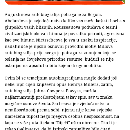
Augustinova autobiografija potraga je za Bogom.
Abelardova je svjedočanstvo koliko vas može koštati borba s
glupošću vaših bližnjih. Rousseauova podučava o težini
civilizacijskih okova i himna je povratku prirodi, agresivna
kao sve himne. Nietzscheova je sva u znaku inspiracije,
nadahnuće je njezin osnovni provodni motiv. Millova
autobiografija prije svega je potraga za znanjem koje se
oslanja na čovjekove prirodne resurse, budući se nije
oslanjao na apsolut u bilo kojem drugom obliku.
Ovim bi se temeljnim autobiografijama mogle dodati još
neke: npr. cijeli književni opus Henrya Millera, zatim,
autobiografija Johna Cowpera Powysa, možda
najšarmantniji prošlostoljetni takav spis, sav u znaku
magične osnove života. Sartreova je svjedočanstvo o
nemilosrdnosti prema sebi, njemu nije kriva svjetska
umrežena tupost nego njegova osobna nesposobnost, na
koju se više puta tijekom "Riječi" oštro obrecne. Tko li je
rekao (Salinger?), da bi istinski zanimljivo bilo čitati