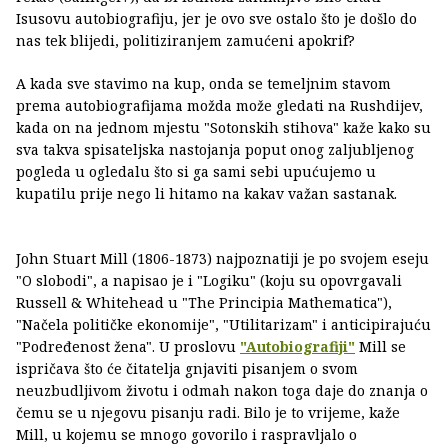
Isusovu autobiografiju, jer je ovo sve ostalo što je došlo do
nas tek blijedi, politiziranjem zamućeni apokrif?
A kada sve stavimo na kup, onda se temeljnim stavom
prema autobiografijama možda može gledati na Rushdijev,
kada on na jednom mjestu "Sotonskih stihova" kaže kako su
sva takva spisateljska nastojanja poput onog zaljubljenog
pogleda u ogledalu što si ga sami sebi upućujemo u
kupatilu prije nego li hitamo na kakav važan sastanak.
John Stuart Mill (1806-1873) najpoznatiji je po svojem eseju
"O slobodi", a napisao je i "Logiku" (koju su opovrgavali
Russell & Whitehead u "The Principia Mathematica"),
"Načela političke ekonomije", "Utilitarizam" i anticipirajuću
"Podređenost žena". U proslovu
"Autobiografiji"
Mill se
ispričava što će čitatelja gnjaviti pisanjem o svom
neuzbudljivom životu i odmah nakon toga daje do znanja o
čemu se u njegovu pisanju radi. Bilo je to vrijeme, kaže
Mill, u kojemu se mnogo govorilo i raspravljalo o