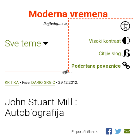
Moderna vremena
Pogledaj... sve je puno knjiga.
Sve teme
Visoki kontrast
Čitljiv slog
Podcrtane poveznice
KRITIKA
• Piše:
DARIO GRGIĆ
• 29.12.2012.
John Stuart Mill :
Autobiografija
Preporuči članak