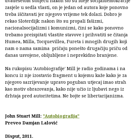
dvadesetom stoljeću nakon što su ideje socijaldemokracije
zasjele u sedla vlasti, on je jedan od autora koje ponovno
treba iščitavati jer njegovo vrijeme tek dolazi. Dobro je
rekao Sloterdijk: nakon što su propali fašizmi,
nacionalsocijalizmi i komunizmi, čini se kako ponovno
trebamo preispitati vlastite stavove i prihvatiti se čitanja
Humea, Milla, Tocquevillea, Fureta i mnogih drugih koji
nam o nama samima pričaju ponešto drugačiju priču od
danas usvojene, obljubljene i neprekidno branjene.
Na rukopisu 'Autobiografije' Mill je radio godinama i na
koncu iz nje izostavio fragment u kojemu kaže kako je za
njegovo sazrijevanje upravo poguban utjecaj imao strah
kao motiv obrazovanja, kako nije učio iz ljubavi nego iz
drhtaja pred autoritetima. Ne bojte se libertarijanizma.
John Stuart Mill:
"Autobiografija"
Preveo Damjan Lalović
Disput, 2011.