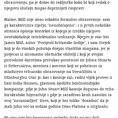
obrazovanju, pa je došao do zaključka kako bi koji redak o
njegovu slučaju mogao doprinijeti raspravi.
Naime, Mill nije imao nikakvo formalno obrazovanje, sam
ga karakterizira riječju "neuobičajeno", i u prvih nekoliko
stranica opisuje kontekst iz kojega je izniklo njegovo
nesvakidašnje intelektualno uzdizanje. Njegov je otac bio
James Mill, autor "Povijesti britanske Indije", i sam čovjek
koji je do visokih položaja dospio vlastitim snagama, jer je
potjecao iz siromašne obrtničke obitelji i koji je svojim
prirodnim darovima privukao pozornost sir Johna Stuarta
iz Fettercairna, mentora i mecene koji se pobrinuo za
mladićevo vrhunsko obrazovanje na Sveučilištu u
Edinburghu. Otac je, kao i kasnije sin, radni vijek proveo u
East India Houseu, glavnom sjedištu Istočnoindijske
kompanije, gdje je John Stuart Mill kasnije dogurao do vrha
birokratske hijerarhije i gdje je zarađivao kruh nasušni za
svoj "nezanimljivi" život, koji je bio toliko "dosadan" da je
mali John već sa sedam godina čitao Platona u originalu.
Ni otac nije bio bezopasna zvijerka: kada su mu dali