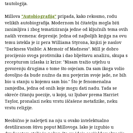
tautologija.
Millova
"Autobiografija"
pripada, kako rekosmo, rodu
velikih autobiografija. Modernom bi čitatelju mogla biti
zanimljiva i zbog tematiziranja jedne od ključnih tema ovih
naših vremena: depresije. Jedna od najboljih knjiga na ovu
temu istekla je iz pera Williama Styrona, knjizi je naslov
"Darkness Visible: A Memoir of Madness". Mill je dobro
procijenio svoga protivnika i dao blještavu analizu, skupa s
recepturom izlaska iz krize: "Nisam tražio utjehu u
govorenju drugima o tome što osjećam. Da sam ikoga volio
dovoljno da bude nužno da mu povjerim svoje jade, ne bih
bio u stanju u kojemu sam bio." Što je fenomenalna
zamjedba, jedna od onih koje mogu dati nadu. Tada se
okreće čitanju poezije, u kojoj, uz ljubav prema Harriet
Taylor, pronalazi neku vrstu iščašene metafizike, neku
vrstu religije.
Neobično je naletjeti na nju u ovako intelektualno
destiliranom štivu poput Millovoga. Iako je izgubio u