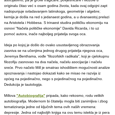
originalu čitao već s osam godina života, kada ovaj odgojni zapt
nadopunjuje svladavanjem latinskoga, geometrije i algebre;
kemija je došla na red s jedanaest godina, a u dvanaestoj prelazi
na Aristotela i Hobbesa. S trinaest studira političku ekonomiju na
osnovi "Načela političke ekonomije" Davida Ricarda, i to uz
pomoć autora, inače najboljeg prijatelja svoga oca.
Ideja po kojoj je došlo do ovako usustavljenog obrazovanja
zasniva se na učenjima jednog drugog prijatelja njegova oca,
Jeremya Benthama, vođe "filozofskih radikala", koji je cjelokupnu
filozofiju zasnovao na dva načela, načelu asocijacije i načelu
sreće. Prvo načelo Mill je smatrao ishodištem mogućnosti analize
spoznavanja i nastojao dokazati kako se misao ne razvija iz
općeg na pojedinačno, nego s pojedinačnog na pojedinačno.
Dedukcija je tautologija.
Millova
"Autobiografija"
pripada, kako rekosmo, rodu velikih
autobiografija. Modernom bi čitatelju mogla biti zanimljiva i zbog
tematiziranja jedne od ključnih tema ovih naših vremena:
depresije. Jedna od najboljih knjiga na ovu temu istekla je iz pera