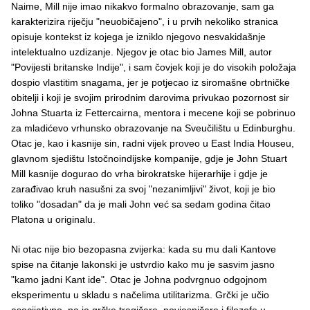
Naime, Mill nije imao nikakvo formalno obrazovanje, sam ga
karakterizira riječju "neuobičajeno", i u prvih nekoliko stranica
opisuje kontekst iz kojega je izniklo njegovo nesvakidašnje
intelektualno uzdizanje. Njegov je otac bio James Mill, autor
"Povijesti britanske Indije", i sam čovjek koji je do visokih položaja
dospio vlastitim snagama, jer je potjecao iz siromašne obrtničke
obitelji i koji je svojim prirodnim darovima privukao pozornost sir
Johna Stuarta iz Fettercairna, mentora i mecene koji se pobrinuo
za mladićevo vrhunsko obrazovanje na Sveučilištu u Edinburghu.
Otac je, kao i kasnije sin, radni vijek proveo u East India Houseu,
glavnom sjedištu Istočnoindijske kompanije, gdje je John Stuart
Mill kasnije dogurao do vrha birokratske hijerarhije i gdje je
zarađivao kruh nasušni za svoj "nezanimljivi" život, koji je bio
toliko "dosadan" da je mali John već sa sedam godina čitao
Platona u originalu.
Ni otac nije bio bezopasna zvijerka: kada su mu dali Kantove
spise na čitanje lakonski je ustvrdio kako mu je sasvim jasno
"kamo jadni Kant ide". Otac je Johna podvrgnuo odgojnom
eksperimentu u skladu s načelima utilitarizma. Grčki je učio
asocijativno, pa je grčke tragičare, povjesničare i filozofe u