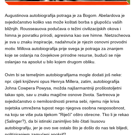
Augustinova autobiografija potraga je za Bogom. Abelardova je
svjedočanstvo koliko vas može koštati borba s glupošću vaših
bližnjih. Rousseauova podučava o težini civilizacijskih okova i
himna je povratku prirodi, agresivna kao sve himne. Nietzscheova
je sva u znaku inspiracije, nadahnuće je njezin osnovni provodni
motiv. Millova autobiografija prije svega je potraga za znanjem
koje se oslanja na čovjekove prirodne resurse, budući se nije
oslanjao na apsolut u bilo kojem drugom obliku.
Ovim bi se temeljnim autobiografijama mogle dodati još neke:
npr. cijeli književni opus Henrya Millera, zatim, autobiografija
Johna Cowpera Powysa, možda najšarmantniji prošlostoljetni
takav spis, sav u znaku magične osnove života. Sartreova je
svjedočanstvo o nemilosrdnosti prema sebi, njemu nije kriva
svjetska umrežena tupost nego njegova osobna nesposobnost,
na koju se više puta tijekom "Riječi" oštro obrecne. Tko li je rekao
(Salinger?), da bi istinski zanimljivo bilo čitati Isusovu
autobiografiju, jer je ovo sve ostalo što je došlo do nas tek blijedi,
politiziranjem zamućeni apokrif?