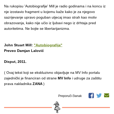
Na rukopisu 'Autobiografije' Mill je radio godinama i na koncu iz
nje izostavio fragment u kojemu kaže kako je za njegovo
sazrijevanje upravo poguban utjecaj imao strah kao motiv
obrazovanja, kako nije učio iz ljubavi nego iz drhtaja pred
autoritetima. Ne bojte se libertarijanizma.
John Stuart Mill:
"Autobiografija"
Preveo Damjan Lalović
Disput, 2011.
( Ovaj tekst koji se ekskluzivno objavljuje na MV Info portalu
zajednički je financiran od strane
MV Info
i udruge za zaštitu
prava nakladnika
ZANA
)
Preporuči članak