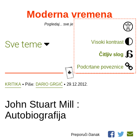
Moderna vremena
Pogledaj... sve je puno knjiga.
Sve teme
Visoki kontrast
Čitljiv slog
Podcrtane poveznice
KRITIKA
• Piše:
DARIO GRGIĆ
• 29.12.2012.
John Stuart Mill :
Autobiografija
Preporuči članak