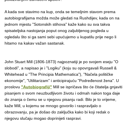
A kada sve stavimo na kup, onda se temeljnim stavom prema
autobiografijama možda može gledati na Rushdijev, kada on na
jednom mjestu "Sotonskih stihova" kaže kako su sva takva
spisateljska nastojanja poput onog zaljubljenog pogleda u
ogledalu što si ga sami sebi upućujemo u kupatilu prije nego li
hitamo na kakav važan sastanak.
John Stuart Mill (1806-1873) najpoznatiji je po svojem eseju "O
slobodi", a napisao je i "Logiku" (koju su opovrgavali Russell &
Whitehead u "The Principia Mathematica"), "Načela političke
ekonomije", "Utilitarizam" i anticipirajuću "Podređenost žena". U
proslovu
"Autobiografiji"
Mill se ispričava što će čitatelja gnjaviti
pisanjem o svom neuzbudljivom životu i odmah nakon toga daje
do znanja o čemu se u njegovu pisanju radi. Bilo je to vrijeme,
kaže Mill, u kojemu se mnogo govorilo i raspravljalo o
obrazovanju, pa je došao do zaključka kako bi koji redak o
njegovu slučaju mogao doprinijeti raspravi.