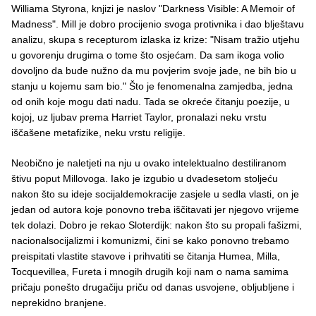
Williama Styrona, knjizi je naslov "Darkness Visible: A Memoir of
Madness". Mill je dobro procijenio svoga protivnika i dao blještavu
analizu, skupa s recepturom izlaska iz krize: "Nisam tražio utjehu
u govorenju drugima o tome što osjećam. Da sam ikoga volio
dovoljno da bude nužno da mu povjerim svoje jade, ne bih bio u
stanju u kojemu sam bio." Što je fenomenalna zamjedba, jedna
od onih koje mogu dati nadu. Tada se okreće čitanju poezije, u
kojoj, uz ljubav prema Harriet Taylor, pronalazi neku vrstu
iščašene metafizike, neku vrstu religije.
Neobično je naletjeti na nju u ovako intelektualno destiliranom
štivu poput Millovoga. Iako je izgubio u dvadesetom stoljeću
nakon što su ideje socijaldemokracije zasjele u sedla vlasti, on je
jedan od autora koje ponovno treba iščitavati jer njegovo vrijeme
tek dolazi. Dobro je rekao Sloterdijk: nakon što su propali fašizmi,
nacionalsocijalizmi i komunizmi, čini se kako ponovno trebamo
preispitati vlastite stavove i prihvatiti se čitanja Humea, Milla,
Tocquevillea, Fureta i mnogih drugih koji nam o nama samima
pričaju ponešto drugačiju priču od danas usvojene, obljubljene i
neprekidno branjene.