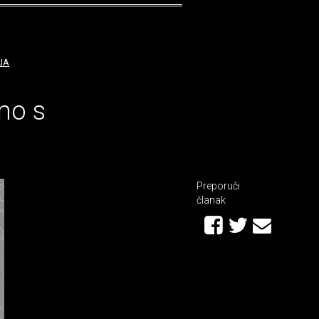
IJA
mo s
Preporuči
članak