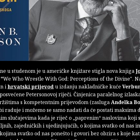
ine u studenom je u američke knjižare stigla nova knjiga
J
"
We Who Wrestle With God: Perceptions of the Divine". Na 
en i
hrvatski prijevod
u izdanju nakladničke kuće
Verbu
posvećene Petersonovoj riječi. Činjenica paralelnog izlask
 tržištima s kompetentnim prijevodom (zasluga
Anđelka B
bi raduje i možemo se samo nadati da će postati maksima d
m slučajevima kada je riječ o „paprenim“ naslovima koji s
ljnih, zajedničkih i ujedinjujućih, o kojima svatko od nas 
o kojima svatko od nas ponešto i govori bez obzira s koje ka