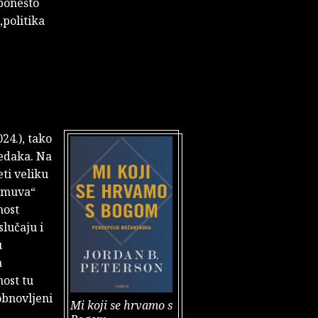
 ponešto
„politika
24.), tako
redaka. Na
ti veliku
 „muva“
nost
slučaju i
u
a
nost tu
obnovljeni
Mi koji se hrvamo s