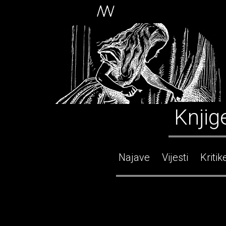
Knjig
Najave
Vijesti
Kritik