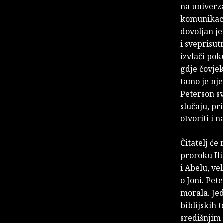
na univerz
komunikaci
dovoljan j
i sveprisut
izvlači pok
gdje čovjek
tamo je nje
Peterson s
slučaju, pr
otvoriti i 
Čitatelj će
proroku Ili
i Abelu, ve
o Joni. Pet
morala. Jed
biblijskih 
središnjim