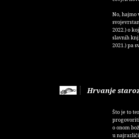
No, hajmo v
svojevrstan
2022.) o k
slavnih kn
2021.) pa 
Hrvanje staro
Što je to t
progovoriti
o onom boža
u najrazlič