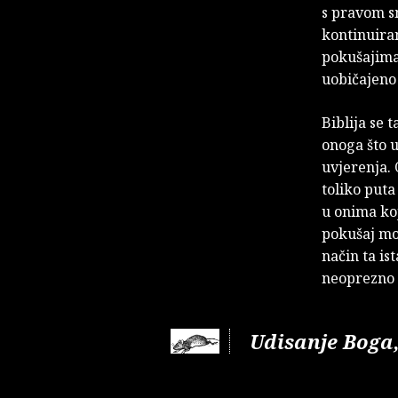
s pravom s
kontinuiran
pokušajima 
uobičajeno
Biblija se
onoga što 
uvjerenja. 
toliko puta
u onima ko
pokušaj mož
način ta is
neoprezno 
Udisanje Boga,