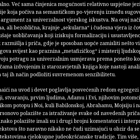
alno. Već sama činjenica mogućnosti relativno uspješne jez
je koja počiva na semantičkom po-vjerenju između sugov
e argument za univerzalnost vjerskog iskustva. Na ovaj na
na, ali bezoblična, krajnje „sekularna“ i čudesna vjera iz č
ušaje uobličavanja koji iziskuju formalizaciju i usustavljen
 razmišlja i priča, gdje je sposoban uopće zamisliti nešto vi
gova svijest kao praznina „metafizičkog“ i misterij ljudsko
voju potragu za univerzalnim usmjerava prema ponešto k
ičama izdvojenim iz starozavjetnih knjiga koje nastoji anali
na taj ih način podložiti suvremenom senzibilitetu.
 naići na uvod i devet poglavlja posvećenih redom egzegezi 
ji, stvaranju, prvim ljudima, Adamu i Evi, njihovim potom
likom potopu i Noi, kuli Babilonskoj, Abrahamu, Mojsiju i 
ersonovo polazište za istraživanje svake od navedenih priča
nako polazište imali su i drugi brojni komentatori i interp
tekstova što naravno nikako ne čudi uzimajući u obzir da se
 tekstovima cjelokupne judeokršćanske tradicije. Tim više,