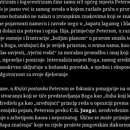
trizam i logocentrizam čine samu srž općeg mjesta Peter
To je jasno već iz samog uvoda u kojem razlaže priču o proro
i ono božansko ne nalazi u izvanjskim znakovima koji se sn
e pojavnosti nameću i zavode nego u „šapatu laganog i bl
i dolazi iza potresa i ognja. Ilija, primjećuje Peterson, u ra
je sumnje i frustracije „božjim planom“ u pravom smislu te
ra Boga, uviđajući da je uvijek prisutan, u svima nama, kao 
las savjesti, „vječni vodič“ za moralnu prosudbu i onaj koji
, ispravlja i ponizuje. Internaliziranjem Boga, samog središ
punokrvno uključuje u božanski poredak, a ujedno i ekspon
dgovornost za svoje djelovanje.
rane, u
Knjizi postanka
Peterson se fokusira ponajprije na o
o stvaranju koji se tiče predstavljanja Boga kao „duha koji 
redivši ga kao „uređujući“ princip reda u opoziciji prema
kemijski pojam, Peterson preko
C.G. Junga
), neodređenim
je s arhetipom kaosa i nepoznatog. Slično se može primijeti
Mapa značenja" koje su cijele prožete jungovskim diskurso