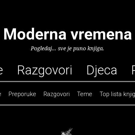
Moderna vremena
Pogledaj... sve je puno knjiga.
e
Razgovori
Djeca
e
Preporuke
Razgovori
Teme
Top lista knji