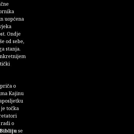
ične
ornika
čin uopćena
ovjeka
ost. Ondje
še od sebe,
ga stanja.
onkretnijem
tički
priča o
cima Kajinu
naposljetku
 je točka
retatori
 radi o
Bibliju
se