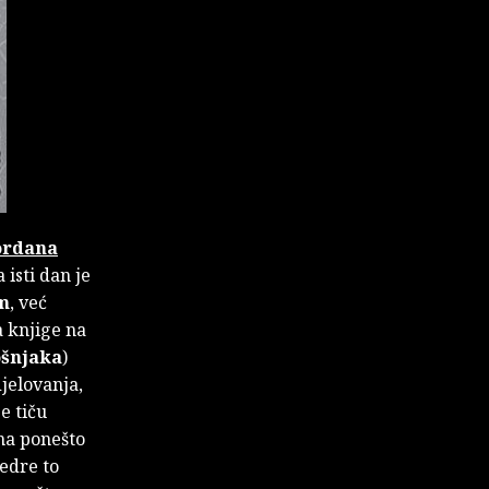
ordana
isti dan je
m
, već
a knjige na
ošnjaka
)
jelovanja,
e tiču
ima ponešto
tedre to