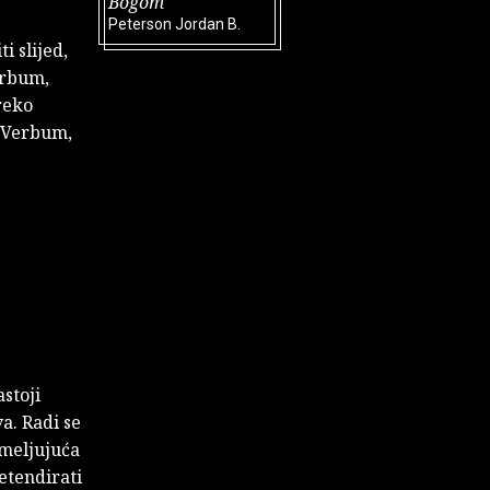
Bogom
Peterson Jordan B.
i slijed,
erbum,
reko
Verbum,
stoji
va. Radi se
emeljujuća
etendirati