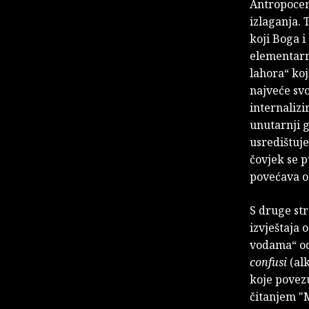
Antropocen
izlaganja. 
koji Boga 
elementarn
lahora“ koj
najveće svo
internalizi
unutarnji g
usredištuje
čovjek se 
povećava o
S druge st
izvještaja 
vodama“ od
confusi
(al
koje povezu
čitanjem "