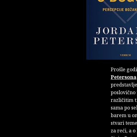
Prošle god
Petersona
predstavlj
poslovično 
različitim
sama po se
barem u oni
stvari teme
za reći, a 