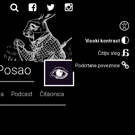
Visoki kontrast
Čitljiv slog
Posao
Podcrtane poveznice
ga
Podcast
Čitaonica