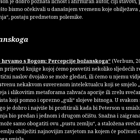
rson je dobro poznata ličnost i afirmiran autor, čiji stavovi,
 što bismo očekivali u današnjem vremenu koje obilježava 
ja“, postaju predmetom polemike.
žanskoga
se hrvamo s Bogom: Percepcije božanskoga“
(Verbum, 20
en prijevod knjige kojoj ćemo posvetiti nekoliko sljedećih 
ični naslov dvojako se može gledati, ili ćemo u njemu vidje
jstvenu nekakvom suverenom intelektualcu koji se smjelo
eja i slikovitim metaforama zahvaća aporije ili zrelu sveča
ista koji pomno i oprezno „guli“ slojeve bitnoga. U svakom 
go je dobro i najviše bi profitirali kada bi Peterson u smisl
nja bio predan i jednom i drugom očištu. Snažna i zaigran
može samo obogatiti ovu „pustu zemlju“, a staložena sveča
zemlju obilježiti najnovijim zavjetom na kojem će počivati 
oga smisla.