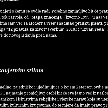
idjeti o čemu se ovdje radi. Posebno zanimljivo bit će pratit
 tok razvoja, od
"Mapa značenja"
(izvorno 1999., u nas V
ojima sam već za Moderna vremena
imao priliku pisati
, p
jiga
"12 pravila za život"
(Verbum, 2018.) i
"Izvan reda"
(
sve do novog izdanja pred nama.
zavjetnim stilom
emeljno, zajedničko i ujedinjujuće o kojem Peterson ovdje na
? I najmanje pronicljivoj osobi bit će sve jasno već iz naslo
nskom i iskustvima religijske i vjerske naravi koja su ut
itijim kulturnim krugovima, do te mjere da imaju pravo pr