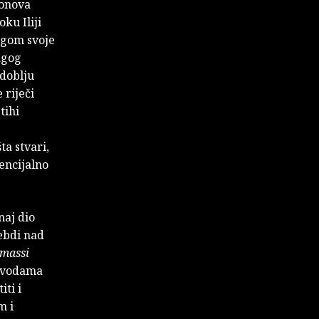
sonova
ku Iliji
agom svoje
agog
zdoblju
 riječi
tihi
ta stvari,
encijalno
naj dio
lebdi nad
massi
 vodama
ti i
m i