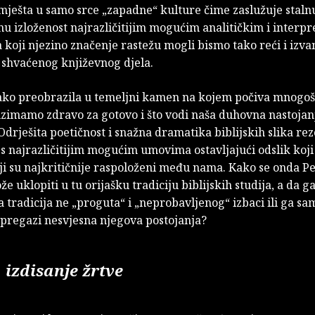
mješta u samo srce „zapadne“ kulture čime zaslužuje stalnu
u izloženost najrazličitijim mogućim analitičkim i interp
koji njezino značenje rastežu mogli bismo tako reći i izva
 shvaćenog književnog djela.
 tako preobrazila u temeljni kamen na kojem počiva mnogoš
uzimamo zdravo za gotovo i što vodi naša duhovna nastojanj
Odrješita poetičnost i snažna dramatika biblijskih slika rez
 s najrazličitijim mogućim umovima ostavljajući odslik koji 
ji su najkritičnije raspoloženi među nama. Kako se onda P
e uklopiti u tu orijašku tradiciju biblijskih studija, a da g
ta tradicija ne „proguta“ i „neprobavljenog“ izbaci ili ga sa
pregazi nesvjesna njegova postojanja?
 izdisanje žrtve