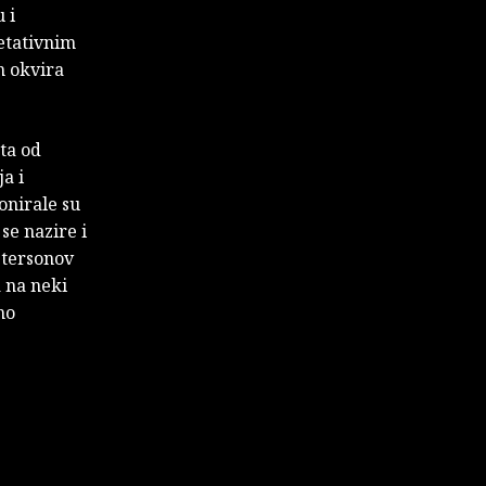
 i
retativnim
n okvira
ta od
a i
onirale su
se nazire i
etersonov
a na neki
mo