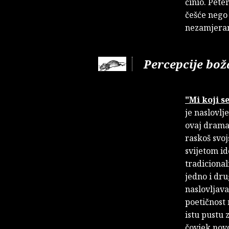
činio. Pete
češće nego
nezamjeran
Percepcije bo
"Mi koji 
je naslovlj
ovaj dramat
raskoš svo
svijetom id
tradicional
jedno i dru
naslovljava
poetičnost 
istu pustu 
čovjek nov