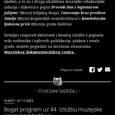
njuška
), a tu su i druga atraktivna muzejsko-edukacijska
izdanja i slikovnice poput
Provedi dan s legionarom
Julijem!
(Muzej triljskog kraja), P
utovanja kroz prošlost
Zemlje
(Muzej krapinskih neandertalaca) i
Kambelovske
ljubavne priče
(Muzeja grada Kaštela).
Detaljan raspored aktivnosti i katalog izložbe s popisom
svih sudionika i njihovih publikacija, plakata i ostale
građe, možete pogledati na mrežnim stranicama
Muzejskog dokumentacijskog centra.
Preporuči članak
– POVEZANI SADRŽAJ –
VIJEST
• 07.11.2025.
Bogat program uz 44. Izložbu muzejske