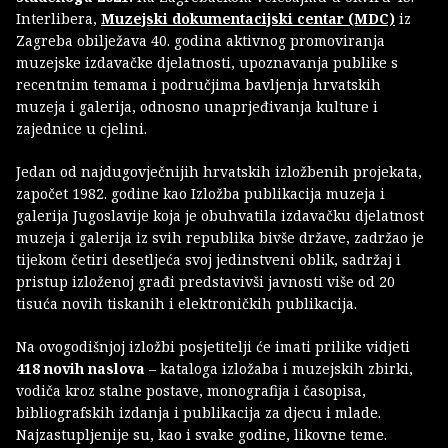
Interlibera,
Muzejski dokumentacijski centar (MDC)
iz
Zagreba obilježava 40. godina aktivnog promoviranja
muzejske izdavačke djelatnosti, upoznavanja publike s
recentnim temama i područjima bavljenja hrvatskih
muzeja i galerija, odnosno unaprjeđivanja kulture i
zajednice u cjelini.
Jedan od najdugovječnijih hrvatskih izložbenih projekata,
započet 1982. godine kao Izložba publikacija muzeja i
galerija Jugoslavije koja je obuhvatila izdavačku djelatnost
muzeja i galerija iz svih republika bivše države, zadržao je
tijekom četiri desetljeća svoj jedinstveni oblik, sadržaj i
pristup izloženoj građi predstavivši javnosti više od 20
tisuća novih tiskanih i elektroničkih publikacija.
Na ovogodišnjoj izložbi posjetitelji će imati prilike vidjeti
418 novih naslova
– kataloga izložaba i muzejskih zbirki,
vodiča kroz stalne postave, monografija i časopisa,
bibliografskih izdanja i publikacija za djecu i mlade.
Najzastupljenije su, kao i svake godine, likovne teme.