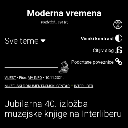
Moderna vremena
Pogledaj... sve je puno knjiga.
Sve teme
Visoki kontrast
Čitljiv slog
Podcrtane poveznice
VIJEST
• Piše:
MV INFO
• 10.11.2021.
MUZEJSKI DOKUMENTACIJSKI CENTAR
INTERLIBER
Jubilarna 40. izložba
muzejske knjige na Interliberu