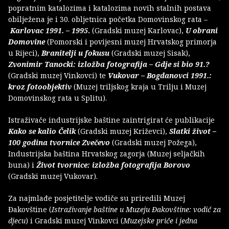
popratnim katalozima i katalozima novih stalnih postava
obilježena je i 30. obljetnica početka Domovinskog rata –
Karlovac 1991. – 1995
.
(Gradski muzej Karlovac),
U obrani
Domovine
(Pomorski i povijesni muzej Hrvatskog primorja
u Rijeci),
Branitelji u fokusu
(Gradski muzej Sisak),
Zvonimir Tanocki: izložba fotografija – Gdje si bio 91.?
(Gradski muzej Vinkovci) te
Vukovar – Bogdanovci 1991.:
kroz fotoobjektiv
(Muzej triljskog kraja u Trilju i Muzej
Domovinskog rata u Splitu).
Istraživače industrijske baštine zaintrigirat će publikacije
Kako se kalio Čelik
(Gradski muzej Križevci),
Slatki život –
100 godina tvornice Zvečevo
(Gradski muzej Požega),
Industrijska baština Hrvatskog zagorja (Muzej seljačkih
buna) i
Život tvornice: izložba fotografija Borovo
(Gradski muzej Vukovar).
Za najmlađe posjetitelje vodiče su priredili Muzej
Đakovštine (
Istraživanje baštine u Muzeju Đakovštine: vodič za
djecu
) i Gradski muzej Vinkovci (
Muzejske priče i jedna