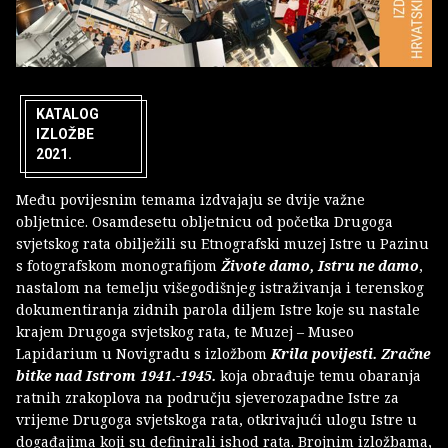
KATALOG
IZLOŽBE
2021.
Među povijesnim temama izdvajaju se dvije važne
obljetnice. Osamdesetu obljetnicu od početka Drugoga
svjetskog rata obilježili su Etnografski muzej Istre u Pazinu
s fotografskom monografijom
Živote damo, Istru ne damo
,
nastalom na temelju višegodišnjeg istraživanja i terenskog
dokumentiranja zidnih parola diljem Istre koje su nastale
krajem Drugoga svjetskog rata, te Muzej – Museo
Lapidarium u Novigradu s izložbom
Krila povijesti. Zračne
bitke nad Istrom 1941.-1945.
koja obrađuje temu obaranja
ratnih zrakoplova na području sjeverozapadne Istre za
vrijeme Drugoga svjetskoga rata, otkrivajući ulogu Istre u
događajima koji su definirali ishod rata. Brojnim izložbama,