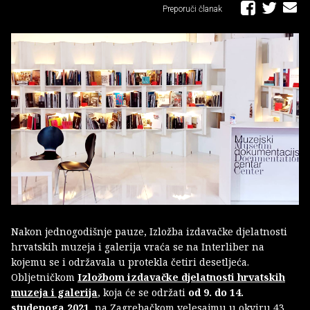
Preporuči članak
Nakon jednogodišnje pauze, Izložba izdavačke djelatnosti
hrvatskih muzeja i galerija vraća se na Interliber na
kojemu se i održavala u protekla četiri desetljeća.
Obljetničkom
Izložbom izdavačke djelatnosti hrvatskih
muzeja i galerija
, koja će se održati
od 9. do 14.
studenoga 2021.
na Zagrebačkom velesajmu u okviru 43.