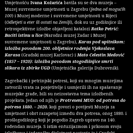
Umjetnošću
Ivana Kožarića
bavila su se dva muzeja –
Muzej suvremene umjetnosti u Zagrebu (
Jedna od mogućih
100
) i Muzej moderne i suvremene umjetnosti u Rijeci
(
Odletjeti u eter ili ostati na Zemlji
), dok su uz godišnjice ili
retrospektivne izložbe objavljeni katalozi
Ratko Petrić:
Baciti istinu u lice
(Narodni muzej Zadar i Muzej
suvremene umjetnosti u Zagrebu),
Karas pod upitnikom:
izložba povodom 200. obljetnice rođenja
Vjekoslava
Karasa
(Gradski muzej Karlovac) i
Mato Celestin Medović
(1857 – 1920): izložba povodom stogodišnjice smrti
slikara iz zbirke UGD
(Umjetnička galerija Dubrovnik).
Zagrebački i petrinjski potresi, koji su mnogim muzejima
zatvorili vrata za posjetitelje i usmjerili ih na spašavanje
muzejske građe, bili su neizostavna tema izložbenih
projekata. Jedan od njih je
Protreseni MUO: od potresa do
potresa 1880. – 2020.
koji govori o povijesti Muzeja za
umjetnost i obrt razapetoj između dva potresa, onog 1880. i
prošlogodišnjeg koji je pogodio Zagreb upravo na 140.
rođendan muzeja. S istim entuzijazmom i prkosom svoju
izložbenu i izdavačku djelatnost nastavio je i Gradski