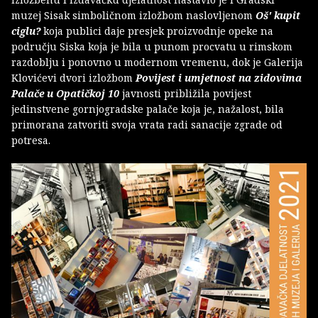
muzej Sisak simboličnom izložbom naslovljenom
Oš' kupit
ciglu?
koja publici daje presjek proizvodnje opeke na
području Siska koja je bila u punom procvatu u rimskom
razdoblju i ponovno u modernom vremenu, dok je Galerija
Klovićevi dvori izložbom
Povijest i umjetnost na zidovima
Palače u Opatičkoj 10
javnosti približila povijest
jedinstvene gornjogradske palače koja je, nažalost, bila
primorana zatvoriti svoja vrata radi sanacije zgrade od
potresa.