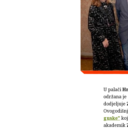
U palači
Hr
održana je
dodjeljuje
Ovogodišnj
guske"
koj
akademik