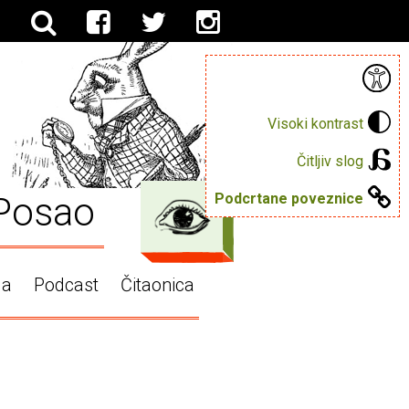
Visoki kontrast
Čitljiv slog
Posao
Podcrtane poveznice
ga
Podcast
Čitaonica