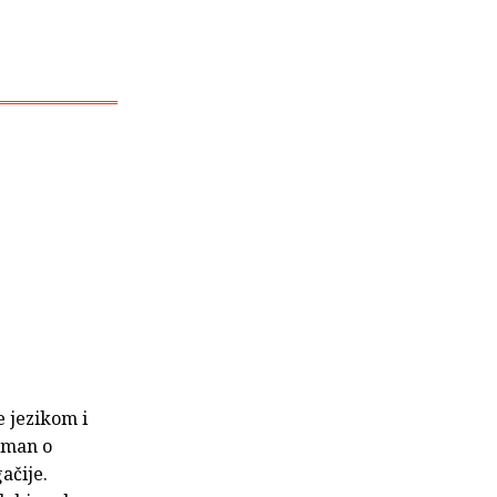
e jezikom i
roman o
ačije.