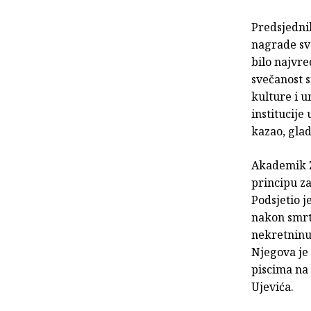
Predsjedn
nagrade sve
bilo najvre
svečanost s
kulture i u
institucije
kazao, gla
Akademik
principu za
Podsjetio j
nakon smrt
nekretninu 
Njegova je 
piscima na
Ujevića.