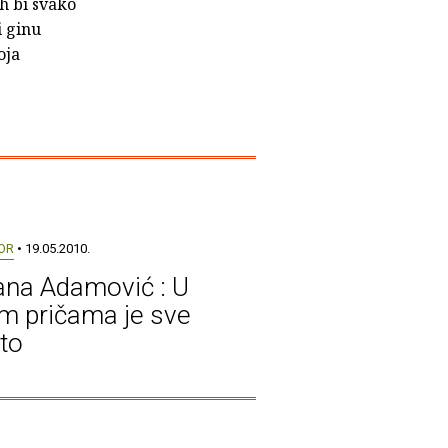
ih bi svako
i ginu
oja
OR
• 19.05.2010.
jana Adamović : U
m pričama je sve
ito