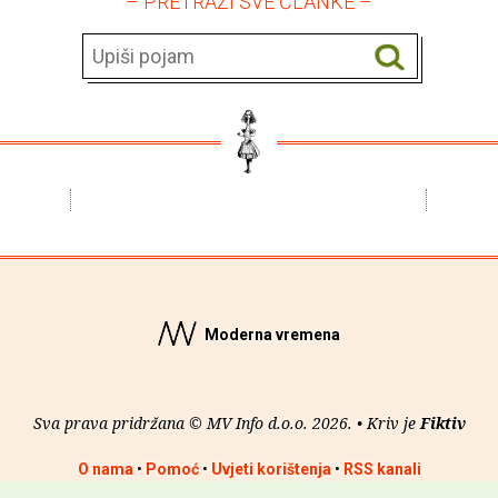
– PRETRAŽI SVE ČLANKE –
Moderna vremena
Sva prava pridržana © MV Info d.o.o. 2026. • Kriv je
Fiktiv
O nama
•
Pomoć
•
Uvjeti korištenja
•
RSS kanali