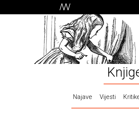
Knjig
Najave
Vijesti
Kritik