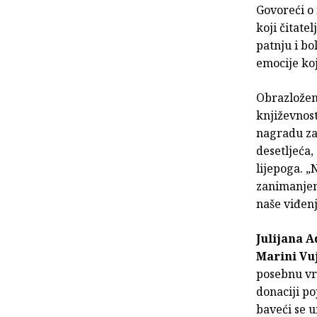
Govoreći 
koji čitate
patnju i bo
emocije koj
Obrazloženj
književno
nagradu zas
desetljeća,
lijepoga. „
zanimanjem
naše viđenj
Julijana 
Marini Vuj
posebnu vri
donaciji po
baveći se u