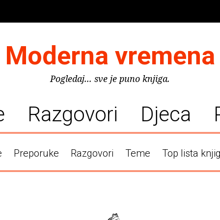
Moderna vremena
Pogledaj... sve je puno knjiga.
e
Razgovori
Djeca
e
Preporuke
Razgovori
Teme
Top lista knji