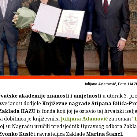
Julijana Adamović, Foto: HAZ
vatske akademije znanosti i umjetnosti
u utorak 3. pr
 svečanost dodjele
Književne nagrade Stipana Bilića-Pr
Zaklada HAZU
iz fonda koji joj je ostavio taj hrvatski iselj
a dobitnica je književnica
Julijana Adamović
za roman
"
oj su Nagradu uručili predsjednik Upravnog odbora Zak
Zvonko Kusić
i ravnateljica Zaklade
Marina Štancl
.