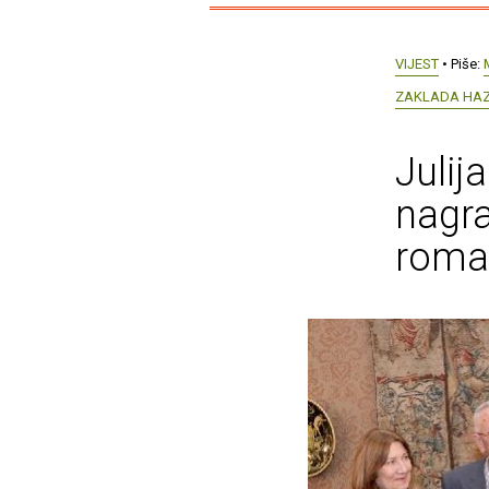
VIJEST
• Piše:
ZAKLADA HA
Julij
nagra
roman