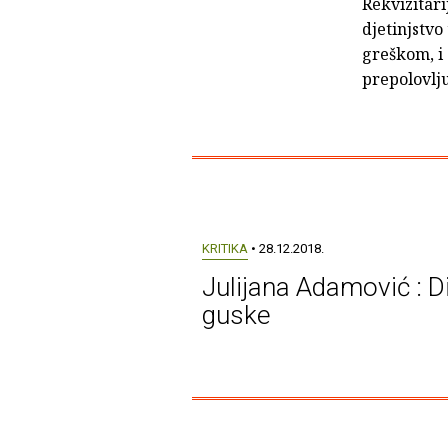
Rekvizitari
djetinjstvo 
greškom, i 
prepolovljuj
KRITIKA
• 28.12.2018.
Julijana Adamović : Di
guske