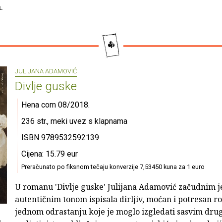
.
JULIJANA ADAMOVIĆ
Divlje guske
Hena com 08/2018.
236 str., meki uvez s klapnama
ISBN 9789532592139
Cijena: 15.79 eur
Preračunato po fiksnom tečaju konverzije 7,53450 kuna za 1 euro
U romanu 'Divlje guske' Julijana Adamović začudnim j
autentičnim tonom ispisala dirljiv, moćan i potresan 
jednom odrastanju koje je moglo izgledati sasvim drug