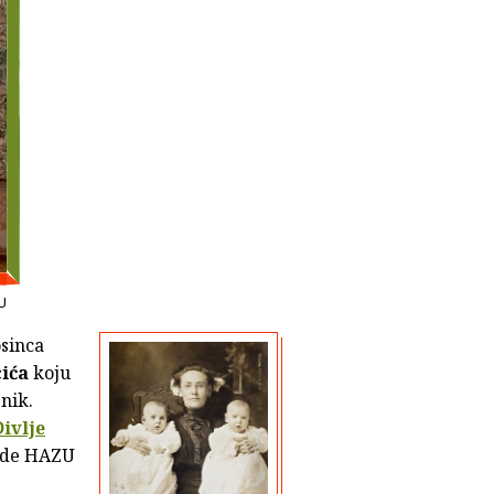
U
osinca
cića
koju
enik.
Divlje
lade HAZU