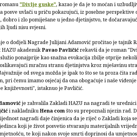
o romanu
"Divlje guske"
, kazao je da je to moćan i uzbudl
lja posve uvlači u priču pokazujući, iz posebne perspektive 
l, dobro i zlo pomiješane u jedno djetinjstvo, te dočaravajuć
ih ljudi nisu svjesni.
e o dodjeli Nagrade Julijani Adamović pročitao je tajnik 
st HAZU akademik
Pavao Pavličić
rekavši da je roman "Dv
lužio ponajprije kao snažna evokacija zbilje otprije nekol
 oslikavajući mračnu stranu djetinjstva kroz mješavinu str
Najvažnije od svega možda je ipak to što se ta proza čita rad
, pri čemu imamo osjećaj da ona obogaćuje i naše viđenje z
e književnosti", istaknuo je Pavličić.
Adamović
je zahvalila Zakladi HAZU na nagradi te urednic
čić
i nakladniku
Hena com
što su prepoznali njezin rad. D
jednost nagradi daje činjenica da je riječ o Zakladi koja se
jedinca koji je život posvetio stvaranju materijalnih vrijedno
mjetnošću, te koji nakon svoje smrti doprinosi da umjetno