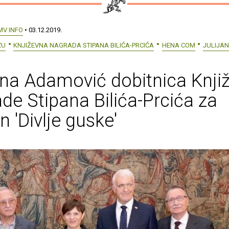
MV INFO
• 03.12.2019.
ZU
KNJIŽEVNA NAGRADA STIPANA BILIĆA-PRCIĆA
HENA COM
JULIJA
ana Adamović dobitnica Knji
de Stipana Bilića-Prcića za
 'Divlje guske'