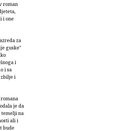
jiv roman
djeteta,
i i one
Razreda za
ije guske"
iko
ašnoga i
o i sa
bilje i
i romana
odala je da
 temelji na
sti ali i
st bude