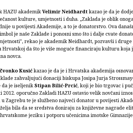
ik HAZU akademik
Velimir Neidhardt
kazao je da je dodj
čanost kulture, umjetnosti i duha. „Zaklada je oblik onoga
dnije u povijesti Akademije, a to je donatorstvo. Ova današ
imbol je naše Zaklade i ponosni smo što i dalje cvate donat
mjetnosti", rekao je akademik Neidhardt, pozvavši i druge
 u Hrvatskoj da što je više moguće financiraju kulturu koja j
dna novca.
Zvonko Kusić
kazao je da je i Hrvatska akademija osnova
klade zahvaljujući donaciji biskupa Josipa Jurja Strossmay
e da je iseljenik
Stipan Bilić-Prcić
, koji je bio trgovac i pu
i 2012. oporučno Zakladi HAZU ostavio velik novčani iznos
u Zagrebu te je službeno najveći donator u povijesti Akad
želja bila da se sredstva doniraju za književne nagrade el
 hrvatskome jeziku i potporu učenicima imotske Gimnazije