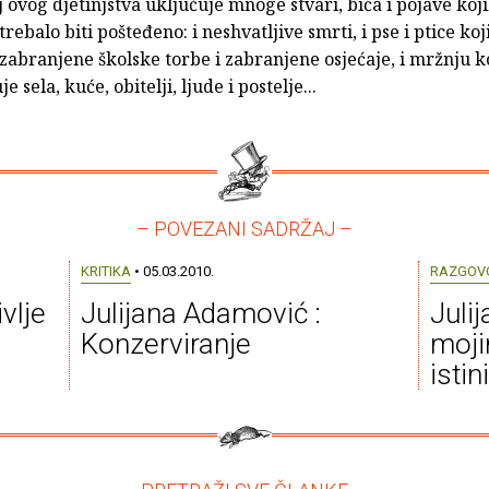
j ovog djetinjstva uključuje mnoge stvari, bića i pojave koj
trebalo biti pošteđeno: i neshvatljive smrti, i pse i ptice koj
zabranjene školske torbe i zabranjene osjećaje, i mržnju k
e sela, kuće, obitelji, ljude i postelje...
– POVEZANI SADRŽAJ –
KRITIKA
• 05.03.2010.
RAZGOV
vlje
Julijana Adamović :
Juli
Konzerviranje
moji
istin