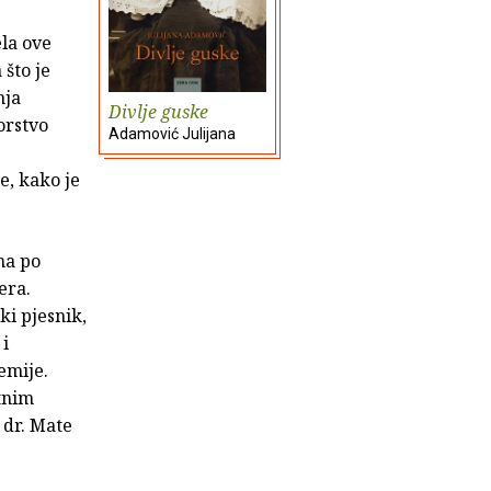
ela ove
 što je
nja
Divlje guske
orstvo
Adamović Julijana
e, kako je
na po
era.
čki pjesnik,
 i
emije.
itnim
 dr. Mate