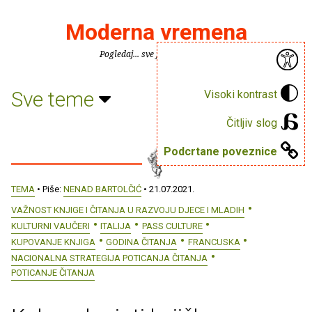
Moderna vremena
Pogledaj... sve je puno knjiga.
Sve teme
Visoki kontrast
Čitljiv slog
Podcrtane poveznice
TEMA
• Piše:
NENAD BARTOLČIĆ
• 21.07.2021.
VAŽNOST KNJIGE I ČITANJA U RAZVOJU DJECE I MLADIH
KULTURNI VAUČERI
ITALIJA
PASS CULTURE
KUPOVANJE KNJIGA
GODINA ČITANJA
FRANCUSKA
NACIONALNA STRATEGIJA POTICANJA ČITANJA
POTICANJE ČITANJA