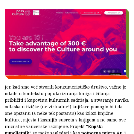
Jer, kad smo već stvorili konzumerističko društvo, važno je
mlade u kontekstu populariziranja knjiga i čitanja
približiti i kupovinu kulturnih sadržaja, a stvaranje navika
odlaska u fizičke (ne virtualne!) knjižare pomoglo bi i da
one opstanu (a neke tek postanu!) kao izlozi knjižne
kulture, mjesta i kasnijih susreta s knjigom a ne samo ove
inicijalne vaučerske razmjene. Projekt
"Knjiški
punoljetnik"
se može sagledati i kao
potporna mjera 4 u 1
,