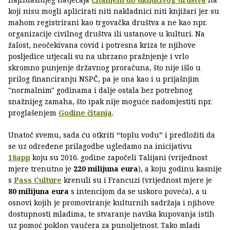
koji nisu mogli aplicirati niti nakladnici niti knjižari jer su
mahom registrirani kao trgovačka društva a ne kao npr.
organizacije civilnog društva ili ustanove u kulturi. Na
žalost, neočekivana covid i potresna kriza te njihove
posljedice utjecali su na ubrzano pražnjenje i vrlo
skromno punjenje državnog proračuna, što nije išlo u
prilog financiranju NSPČ, pa je ona kao i u prijašnjim
"normalnim" godinama i dalje ostala bez potrebnog
snažnijeg zamaha, što ipak nije moguće nadomjestiti npr.
proglašenjem
Godine čitanja
.
Unatoč svemu, sada ću otkriti “toplu vodu” i predložiti da
se uz određene prilagodbe ugledamo na inicijativu
18app
koju su 2016. godine započeli Talijani (vrijednost
mjere trenutno je
220 milijuna eura
), a koju godinu kasnije
s
Pass Culture
krenuli su i Francuzi (vrijednost mjere je
80 milijuna eura
s intencijom da se uskoro poveća), a u
osnovi kojih je promoviranje kulturnih sadržaja i njihove
dostupnosti mladima, te stvaranje navika kupovanja istih
uz pomoć poklon vaučera za punoljetnost. Tako mladi