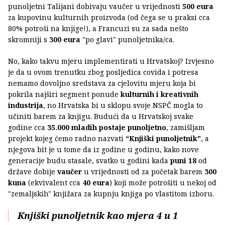
punoljetni Talijani dobivaju vaučer u vrijednosti
500 eura
za kupovinu kulturnih proizvoda (od čega se u praksi cca
80% potroši na knjige!), a Francuzi su za sada nešto
skromniji s
300 eura
"po glavi" punoljetnika/ca.
No, kako takvu mjeru implementirati u Hrvatskoj? Izvjesno
je da u ovom trenutku zbog posljedica covida i potresa
nemamo dovoljno sredstava za cjelovitu mjeru koja bi
pokrila najširi segment ponude
kulturnih i kreativnih
industrija
, no Hrvatska bi u sklopu svoje NSPČ mogla to
učiniti barem za knjigu. Budući da u Hrvatskoj svake
godine cca
35.000 mladih postaje punoljetno
, zamišljam
projekt kojeg ćemo radno nazvati
“Knjiški punoljetnik"
, a
njegova bit je u tome da iz godine u godinu, kako nove
generacije budu stasale, svatko u godini kada
puni 18
od
države dobije
vaučer
u vrijednosti od za početak barem
300
kuna
(ekvivalent cca
40 eura
) koji može potrošiti u nekoj od
"zemaljskih" knjižara za kupnju knjiga po vlastitom izboru.
Knjiški punoljetnik kao mjera 4 u 1