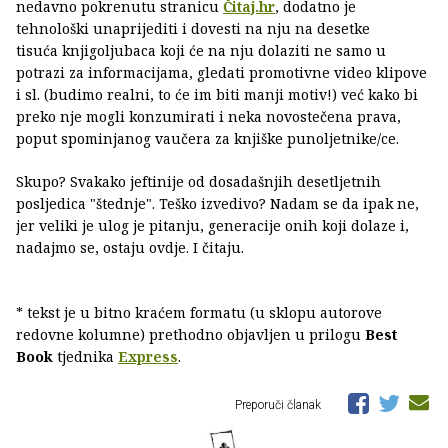
nedavno pokrenutu stranicu
Čitaj.hr
, dodatno je
tehnološki unaprijediti i dovesti na nju na desetke
tisuća knjigoljubaca koji će na nju dolaziti ne samo u
potrazi za informacijama, gledati promotivne video klipove
i sl. (budimo realni, to će im biti manji motiv!) već kako bi
preko nje mogli konzumirati i neka novostečena prava,
poput spominjanog vaučera za knjiške punoljetnike/ce.
Skupo? Svakako jeftinije od dosadašnjih desetljetnih
posljedica "štednje". Teško izvedivo? Nadam se da ipak ne,
jer veliki je ulog je pitanju, generacije onih koji dolaze i,
nadajmo se, ostaju ovdje. I čitaju.
* tekst je u bitno kraćem formatu (u sklopu autorove
redovne kolumne) prethodno objavljen u prilogu
Best
Book
tjednika
Express
.
Preporuči članak