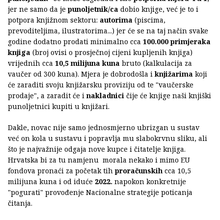
jer ne samo da je
punoljetnik/ca
dobio knjige, već je to i
potpora knjižnom sektoru:
autorima
(piscima,
prevoditeljima, ilustratorima...) jer će se na taj način svake
godine dodatno prodati minimalno cca
100.000 primjeraka
knjiga
(broj ovisi o prosječnoj cijeni kupljenih knjiga)
vrijednih cca
10,5 milijuna kuna
bruto (kalkulacija za
vaučer od 300 kuna). Mjera je dobrodošla i
knjižarima
koji
će zaraditi svoju knjižarsku proviziju od te "vaučerske
prodaje", a zaradit će i
nakladnici
čije će knjige naši knjiški
punoljetnici kupiti u knjižari.
Dakle, novac nije samo jednosmjerno ubrizgan u sustav
već on kola u sustavu i popravlja mu slabokrvnu sliku, ali
što je najvažnije odgaja nove kupce i čitatelje knjiga.
Hrvatska bi za tu namjenu morala nekako i mimo EU
fondova pronaći za početak tih
proračunskih
cca 10,5
milijuna kuna i od iduće
2022.
napokon konkretnije
"pogurati" provođenje Nacionalne strategije poticanja
čitanja.