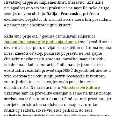
Hrvatskoj uspješno implementirati (naravno, uz nužne
prilagodbe) ono što su u praksi već primjenile neke druge
zemlje, u ovom slučaju
Italija
i
Francuska
, pri čemu
ekonomsko bogatstvo ili siromaštvo ne mora biti presudan,
a ponajmanje obeshrabrujući kriterij.
Kada smo prije cca 7 godina osmišljavali smjernice
Nacionalne strategije poticanja čitanja
(NSPČ) radili smo i
okvirni akcijski plan, dovijali se različitim načinima kojima
bi se, između ostalog, pokušalo popraviti ne baš sjajne
čitalačke navike naših građana, naročito imajući u vidu
mlade i najmlađe generacije. I bilo nam je jasno da će se
eventualni rezultati provođenja NSPČ dogoditi tek ako se u
vrlo kratkom periodu u nju povrh postojećih investiraju
znatnija dodatna sredstva, jer malo po malo neće se
dogoditi ništa. Na sastancima u
Ministarstvu kulture
ukazivao sam da preveliko oslanjanje samo na financiranje
sredstvima iz dostupnih nam EU fondova nije pravi put, jer
nerijetko pristup tim sredstvima nemaju svi unutar
knjižnog sektora, što se vidjelo i prilikom do sada
najizdašnijeg natječaja
Čitanjem do uključivog društva
na