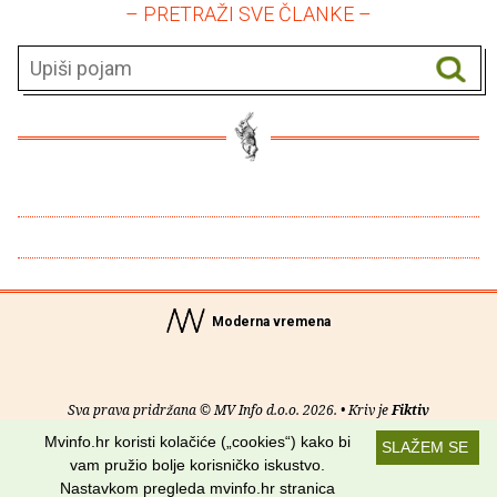
– PRETRAŽI SVE ČLANKE –
Moderna vremena
Sva prava pridržana © MV Info d.o.o. 2026. • Kriv je
Fiktiv
Mvinfo.hr koristi kolačiće („cookies“) kako bi
SLAŽEM SE
O nama
•
Pomoć
•
Uvjeti korištenja
•
RSS kanali
vam pružio bolje korisničko iskustvo.
Nastavkom pregleda mvinfo.hr stranica
Potraži nas na: