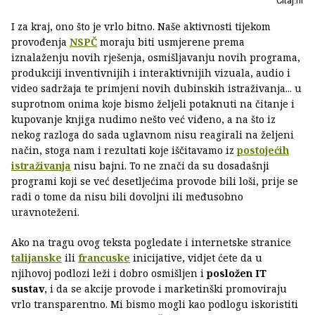
Čitaj.hr
I za kraj, ono što je vrlo bitno. Naše aktivnosti tijekom
provođenja
NSPČ
moraju biti usmjerene prema
iznalaženju novih rješenja, osmišljavanju novih programa,
produkciji inventivnijih i interaktivnijih vizuala, audio i
video sadržaja te primjeni novih dubinskih istraživanja... u
suprotnom onima koje bismo željeli potaknuti na čitanje i
kupovanje knjiga nudimo nešto već viđeno, a na što iz
nekog razloga do sada uglavnom nisu reagirali na željeni
način, stoga nam i rezultati koje iščitavamo iz
postojećih
istraživanja
nisu bajni. To ne znači da su dosadašnji
programi koji se već desetljećima provode bili loši, prije se
radi o tome da nisu bili dovoljni ili međusobno
uravnoteženi.
Ako na tragu ovog teksta pogledate i internetske stranice
talijanske
ili
francuske
inicijative, vidjet ćete da u
njihovoj podlozi leži i dobro osmišljen i
posložen IT
sustav
, i da se akcije provode i marketinški promoviraju
vrlo transparentno. Mi bismo mogli kao podlogu iskoristiti