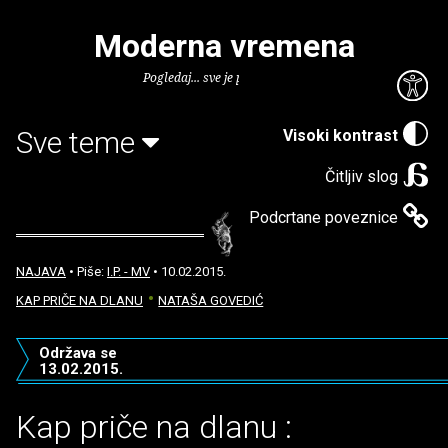
Moderna vremena
Pogledaj... sve je puno knjiga.
Sve teme
Visoki kontrast
Čitljiv slog
Podcrtane poveznice
NAJAVA
• Piše:
I.P. - MV
• 10.02.2015.
KAP PRIČE NA DLANU
NATAŠA GOVEDIĆ
Održava se
13.02.2015.
Kap priče na dlanu :