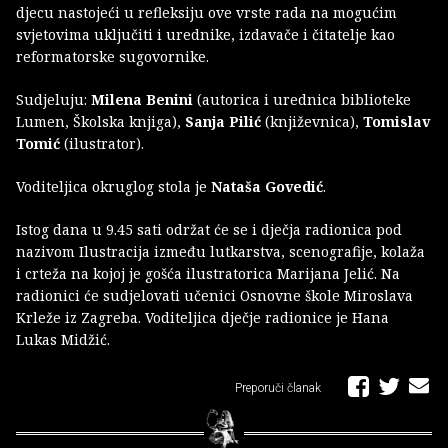
djecu nastojeći u refleksiju ove vrste rada na mogućim
svjetovima uključiti i urednike, izdavače i čitatelje kao
reformatorske sugovornike.
Sudjeluju:
Milena Benini
(autorica i urednica biblioteke
Lumen, Školska knjiga),
Sanja Pilić
(književnica),
Tomislav
Tomić
(ilustrator).
Voditeljica okruglog stola je
Nataša Govedić
.
Istog dana u 9.45 sati održat će se i dječja radionica pod
nazivom Ilustracija između lutkarstva, scenografije, kolaža
i crteža na kojoj je gošća ilustratorica Marijana Jelić. Na
radionici će sudjelovati učenici Osnovne škole Miroslava
Krleže iz Zagreba. Voditeljica dječje radionice je Hana
Lukas Midžić.
Preporuči članak