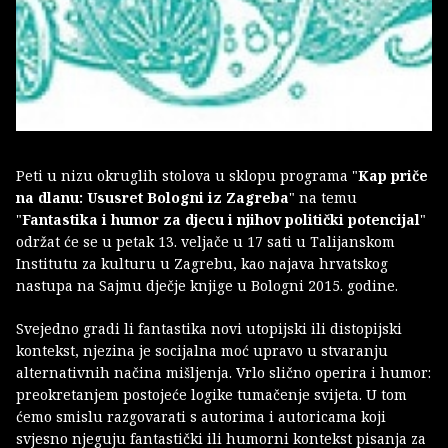
Peti u nizu okruglih stolova u sklopu programa "
Kap priče
na dlanu: Ususret Bologni iz Zagreba
" na temu
"
Fantastika i humor za djecu i njihov politički potencijal
"
održat će se u petak 13. veljače u 17 sati u Talijanskom
Institutu za kulturu u Zagrebu, kao najava hrvatskog
nastupa na Sajmu dječje knjige u Bologni 2015. godine.
Svejedno gradi li fantastika novi utopijski ili distopijski
kontekst, njezina je socijalna moć upravo u stvaranju
alternativnih načina mišljenja. Vrlo slično operira i humor:
preokretanjem postojeće logike tumačenje svijeta. U tom
ćemo smislu razgovarati s autorima i autoricama koji
svjesno njeguju fantastički ili humorni kontekst pisanja za