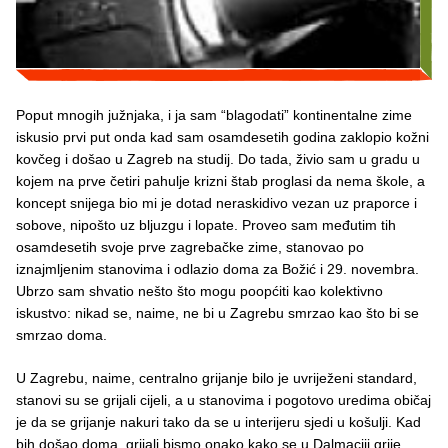
Poput mnogih južnjaka, i ja sam “blagodati” kontinentalne zime
iskusio prvi put onda kad sam osamdesetih godina zaklopio kožni
kovčeg i došao u Zagreb na studij. Do tada, živio sam u gradu u
kojem na prve četiri pahulje krizni štab proglasi da nema škole, a
koncept snijega bio mi je dotad neraskidivo vezan uz praporce i
sobove, nipošto uz bljuzgu i lopate. Proveo sam međutim tih
osamdesetih svoje prve zagrebačke zime, stanovao po
iznajmljenim stanovima i odlazio doma za Božić i 29. novembra.
Ubrzo sam shvatio nešto što mogu poopćiti kao kolektivno
iskustvo: nikad se, naime, ne bi u Zagrebu smrzao kao što bi se
smrzao doma.
U Zagrebu, naime, centralno grijanje bilo je uvriježeni standard,
stanovi su se grijali cijeli, a u stanovima i pogotovo uredima običaj
je da se grijanje nakuri tako da se u interijeru sjedi u košulji. Kad
bih došao doma, grijali bismo onako kako se u Dalmaciji grije