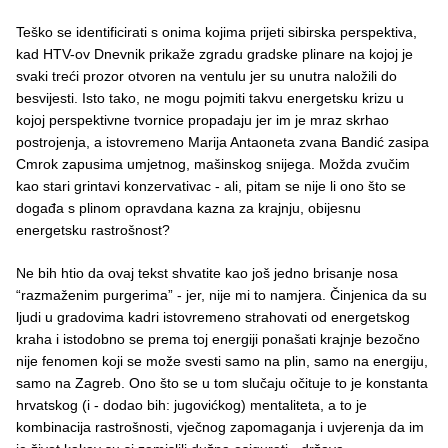
Teško se identificirati s onima kojima prijeti sibirska perspektiva,
kad HTV-ov Dnevnik prikaže zgradu gradske plinare na kojoj je
svaki treći prozor otvoren na ventulu jer su unutra naložili do
besvijesti. Isto tako, ne mogu pojmiti takvu energetsku krizu u
kojoj perspektivne tvornice propadaju jer im je mraz skrhao
postrojenja, a istovremeno Marija Antaoneta zvana Bandić zasipa
Cmrok zapusima umjetnog, mašinskog snijega. Možda zvučim
kao stari grintavi konzervativac - ali, pitam se nije li ono što se
događa s plinom opravdana kazna za krajnju, obijesnu
energetsku rastrošnost?
Ne bih htio da ovaj tekst shvatite kao još jedno brisanje nosa
“razmaženim purgerima” - jer, nije mi to namjera. Činjenica da su
ljudi u gradovima kadri istovremeno strahovati od energetskog
kraha i istodobno se prema toj energiji ponašati krajnje bezočno
nije fenomen koji se može svesti samo na plin, samo na energiju,
samo na Zagreb. Ono što se u tom slučaju očituje to je konstanta
hrvatskog (i - dodao bih: jugovićkog) mentaliteta, a to je
kombinacija rastrošnosti, vječnog zapomaganja i uvjerenja da im