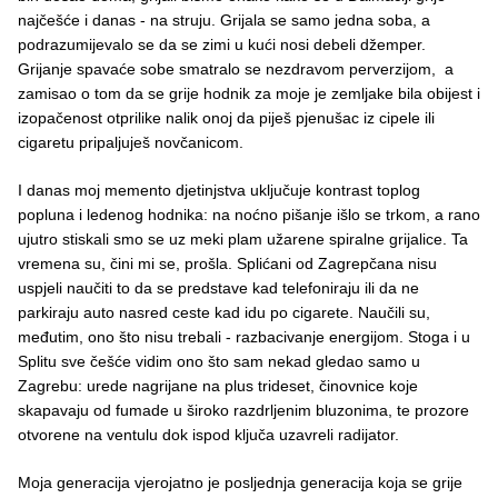
najčešće i danas - na struju. Grijala se samo jedna soba, a
podrazumijevalo se da se zimi u kući nosi debeli džemper.
Grijanje spavaće sobe smatralo se nezdravom perverzijom, a
zamisao o tom da se grije hodnik za moje je zemljake bila obijest i
izopačenost otprilike nalik onoj da piješ pjenušac iz cipele ili
cigaretu pripaljuješ novčanicom.
I danas moj memento djetinjstva uključuje kontrast toplog
popluna i ledenog hodnika: na noćno pišanje išlo se trkom, a rano
ujutro stiskali smo se uz meki plam užarene spiralne grijalice. Ta
vremena su, čini mi se, prošla. Splićani od Zagrepčana nisu
uspjeli naučiti to da se predstave kad telefoniraju ili da ne
parkiraju auto nasred ceste kad idu po cigarete. Naučili su,
međutim, ono što nisu trebali - razbacivanje energijom. Stoga i u
Splitu sve češće vidim ono što sam nekad gledao samo u
Zagrebu: urede nagrijane na plus trideset, činovnice koje
skapavaju od fumade u široko razdrljenim bluzonima, te prozore
otvorene na ventulu dok ispod ključa uzavreli radijator.
Moja generacija vjerojatno je posljednja generacija koja se grije