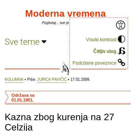
Moderna vremena
Pogledaj... sve je puno knjiga.
Sve teme
Visoki kontrast
Čitljiv slog
Podcrtane poveznice
KOLUMNA
• Piše:
JURICA PAVIČIĆ
• 17.01.2009.
Održava se
01.01.1901.
Kazna zbog kurenja na 27
Celzija