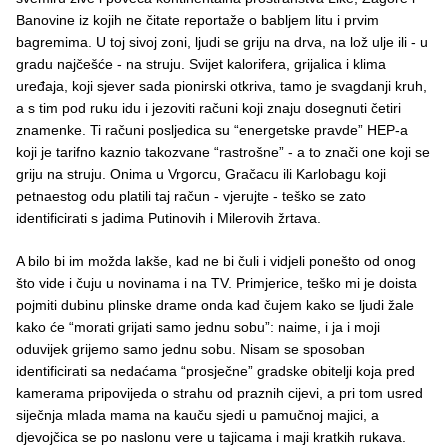
Banovine iz kojih ne čitate reportaže o babljem litu i prvim
bagremima. U toj sivoj zoni, ljudi se griju na drva, na lož ulje ili - u
gradu najčešće - na struju. Svijet kalorifera, grijalica i klima
uređaja, koji sjever sada pionirski otkriva, tamo je svagdanji kruh,
a s tim pod ruku idu i jezoviti računi koji znaju dosegnuti četiri
znamenke. Ti računi posljedica su “energetske pravde” HEP-a
koji je tarifno kaznio takozvane “rastrošne” - a to znači one koji se
griju na struju. Onima u Vrgorcu, Gračacu ili Karlobagu koji
petnaestog odu platili taj račun - vjerujte - teško se zato
identificirati s jadima Putinovih i Milerovih žrtava.
A bilo bi im možda lakše, kad ne bi čuli i vidjeli ponešto od onog
što vide i čuju u novinama i na TV. Primjerice, teško mi je doista
pojmiti dubinu plinske drame onda kad čujem kako se ljudi žale
kako će “morati grijati samo jednu sobu”: naime, i ja i moji
oduvijek grijemo samo jednu sobu. Nisam se sposoban
identificirati sa nedaćama “prosječne” gradske obitelji koja pred
kamerama pripovijeda o strahu od praznih cijevi, a pri tom usred
siječnja mlada mama na kauču sjedi u pamučnoj majici, a
djevojčica se po naslonu vere u tajicama i maji kratkih rukava.