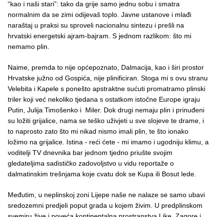
“kao i naši stari”: tako da grije samo jednu sobu i smatra
normalnim da se zimi odijevaš toplo. Javne ustanove i mlađi
naraštaj u praksi su sproveli nacionalnu sintezu i prešli na
hrvatski energetski ajram-bajram. S jednom razlikom: što mi
nemamo plin.
Naime, premda to nije općepoznato, Dalmacija, kao i širi prostor
Hrvatske južno od Gospića, nije plinificiran. Stoga mi s ovu stranu
Velebita i Kapele s ponešto apstraktne sućuti promatramo plinski
triler koji već nekoliko tjedana s ostatkom istočne Europe igraju
Putin, Julija Timošenko i Miler. Dok drugi nemaju plin i prinuđeni
su ložiti grijalice, nama se teško uživjeti u sve slojeve te drame, i
to naprosto zato što mi nikad nismo imali plin, te što ionako
ložimo na grijalice. Istina - reći ćete - mi imamo i ugodniju klimu, a
voditelji TV dnevnika bar jednom tjedno priušte svojim
gledateljima sadističko zadovoljstvo u vidu reportaže o
dalmatinskim trešnjama koje cvatu dok se Kupa ili Bosut lede.
Međutim, u neplinskoj zoni Lijepe naše ne nalaze se samo ubavi
sredozemni predjeli poput grada u kojem živim. U predplinskom
svemiru žive i poveća kontinentalna prostranstva Like, Zagore i