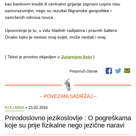
kao bankovni krediti ili centralno grijanje zapravo uopće nisu
samorazumljivi, nego su rezultat filigranske geopolitike i
zamršenih odnosa novca.
Upozorenje je tu, u vidu hladnih radijatora i praznih šaltera.
Onako kako je nestao onaj svijet, može nestati i ovaj.
( Tekst je prvotno objavljen u
Jutarnjem listu
)
Preporuči članak
– POVEZANI SADRŽAJ –
KOLUMNA
• 23.02.2016.
Prirodoslovno jezikoslovlje : O pogreškama
koje su prije fizikalne nego jezične naravi