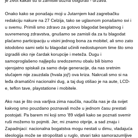
je život kakav su si zamislili dužna osigurati - država.
Onako kako se ponašaju moji u Jutarnjem kad zagrebačku
redakciju nakure na 27 Celzija, tako se uglavnom ponašamo svi i
u svemu. Primili smo zdravo za gotovo blagodat besplatnog i
suvremenog zdravstva, gnušamo se zamisli da za tu blagodat
plaćamo participaciju u visini jednog bona za mobitel, ali smo zato
istodobno sami sebi tu blagodat učinili nedostupnom time što smo
izgradili oko nje čardak korupcije i meteža. Dugu i
samoproglašeno najljepšu sredozemnu obalu bili bismo
vjerojatno spiskali za samo dvije generacije, da nas sretnim
slučajem nije zauzdala (hvala joj!) ova kriza. Nakrcali smo si na
leđa dramatični nacionalni dug, a taj dug otišao je na aute, LCD-
e, teflon tave, playstatione i mobitele.
Ako nas je što ova varljiva zima naučila, naučila nas je da svijet
kakvog smo pouzdano poznavali može u jednom času prestati
postojati. Pa barem mi koji smo '89 vidjeli kako se poznati svemir
ruši možemo to pojmiti. Jer, mi znamo otprije, a sad znaju i
Zapadnjaci: nacionalna bogatstva mogu nestati u dimu, vladajuća
ideologija može se stropoštati u ruglo, stvari tako samorazumljive