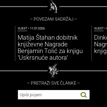
– POVEZANI SADRŽAJ –
VIJEST
• 11.07.2026.
VIJEST
• 
Matija Štahan dobitnik
Dink
književne Nagrade
Nagr
Benjamin Tolić za knjigu
knjig
'Uskrsnuće autora'
– PRETRAŽI SVE ČLANKE –