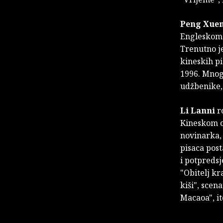
Peng Xue
Engleskom o
Trenutno je
kineskih pi
1996. Mnogi
udžbenike, 
Li Lanni
ro
Kineskom od
novinarka, 
pisaca post
i potpreds
"Obitelj kr
kiši", scen
Macaoa", it