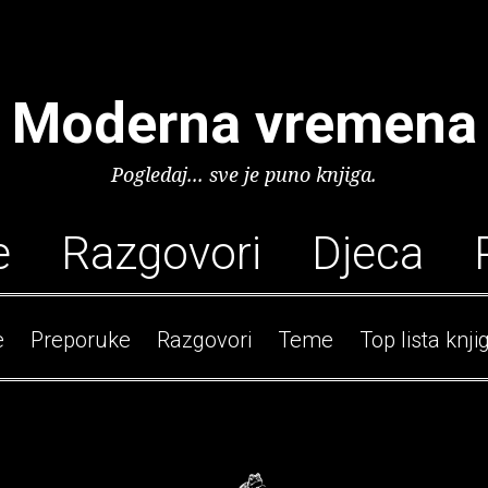
Moderna vremena
Pogledaj... sve je puno knjiga.
e
Razgovori
Djeca
e
Preporuke
Razgovori
Teme
Top lista knji