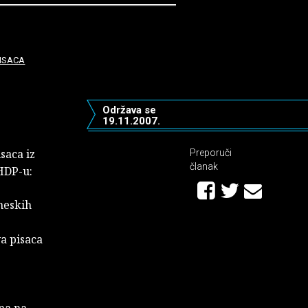
PISACA
Održava se
19.11.2007.
saca iz
Preporuči
članak
u HDP-u:
neskih
va pisaca
ana na