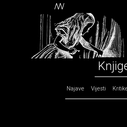
Knjig
Najave
Vijesti
Kritik