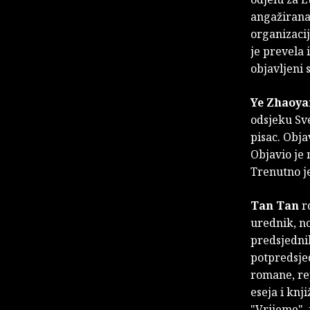
angažirana
organizacij
je prevela 
objavljeni
Ye Zhaoya
odsjeku Sve
pisac. Obja
Objavio je
Trenutno j
Tan Tan
ro
urednik, no
predsjedni
potpredsjed
romane, re
eseja i kn
"Vrijeme", 