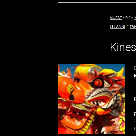
VIJEST
• Piše:
LI LANNI
TA
Kines
O
p
p
s