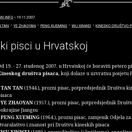
MV INFO
• 19.11.2007.
N TAN
YE ZHAOYAN
PENG XUEMING
WU XINWEI
KINESKO DRUŠTVO 
ki pisci u Hrvatskoj
d 19. - 27. studenog 2007. u Hrvatskoj će boraviti petero pi
Kineskog društva pisaca
, koji dolaze u uzvratnu posjet
-
TAN TAN
(1944.), prozni pisac, potpredsjednik Društva ki
isaca
-
YE ZHAOYAN
(1957.), prozni pisac, potpredsjednik Društ
okrajine Jiangsu
-
PENG XUEMING
(1964.), prozni pisac, zamjenik Odjela za
tvaralaštvo i znanost pri Društvu kineskih pisaca
-
WU XINWEI
(1980.), prevoditeljica (i književna), angažir