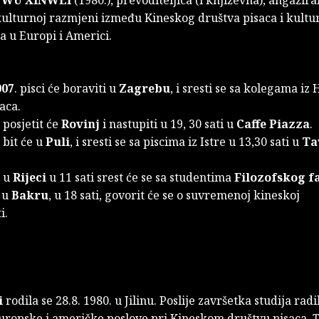
ulturnoj razmjeni između Kineskog društva pisaca i kultu
a u Europi i Americi.
007
. pisci će boraviti u
Zagrebu
, i sresti se sa kolegama iz
aca.
. posjetit će
Rovinj
i nastupiti u 19, 30 sati u
Caffe Piazza
.
. bit će u
Puli
, i sresti se sa piscima iz Istre u 13,30 sati u
Ta
. u
Rijeci
u 11 sati srest će se sa studentima
Filozofskog f
, u
Bakru
, u 18 sati, govorit će se o suvremenoj kineskoj
sti.
i
rodila se 28.8. 1980. u Jilinu. Poslije završetka studija radi
Europske i američke poslove pri Kineskom društvu pisaca. 