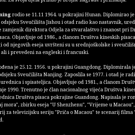
ming
rodio se 11.11 1964. u pokrajini Hunan. Diplomirao je
dsjeku Sveučilišta Jishou i otad radio kao nastavnik, uredn
 zamjenik direktora Odjela za stvaralaštvo i znanost pri D
saca. Objavljuje od 1986., a članom Društva kineskih pisaca
 od njegovih eseja uvršteni su u srednjoškolske i sveučiliš
ali i prevedeni na engleski i francuski.
đena je 25.12. 1956. u pokrajini Guangdong. Diplomirala j
sjeku Sveučilišta Nanjing. Zaposlila se 1977. i otad je rad
urednica i spisateljica. Objavljuje od 1981., a članom Druš
aje 1990. Trenutno je član nacionalnog vijeća Društva kine
jednica Društva pisaca pokrajine Guandong. Napisala je r
aj mora", zbirku eseja "U Shenzhenu", "Vrijeme u Macaou",
arij za televizijsku seriju "Priča o Macaou" te scenarij filma
d.