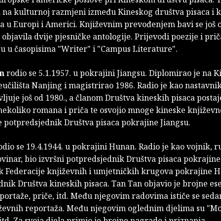
 na kulturnoj razmjeni između Kineskog društva pisaca i 
a u Europi i Americi. Književnim prevođenjem bavi se još o
i objavila dvije pjesničke antologije. Prijevodi poezije i pri
 su u časopisima "Writer" i "Campus Literature".
n
rodio se 5.1.1957. u pokrajini Jiangsu. Diplomirao je na 
učilišta Nanjing i magistrirao 1986. Radio je kao nastavnik
vljuje još od 1980., a članom Društva kineskih pisaca postaj
 nekoliko romana i priča te osvojio mnoge kineske književ
e potpredsjednik Društva pisaca pokrajine Jiangsu.
dio se 19.4.1944. u pokrajini Hunan. Radio je kao vojnik, r
vinar, bio izvršni potpredsjednik Društva pisaca pokrajin
k Federacije književnih i umjetničkih krugova pokrajine H
nik Društva kineskih pisaca. Tan Tan objavio je brojne ese
portaže, priče, itd. Među njegovim radovima ističe se seda
jiževnih reportaža. Među njegovim oglednim djelima su "Mo
itd. Za svoja djela primio je brojne nagrade i priznanja.