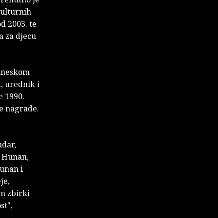
kulturnih
d 2003. te
ča za djecu
Kineskom
, urednik i
e 1990.
ne nagrade.
udar,
e Hunan,
unan i
je,
m zbirki
st",