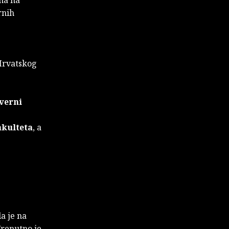
rnih
 Hrvatskog
verni
akulteta
, a
la je na
Trenutno je