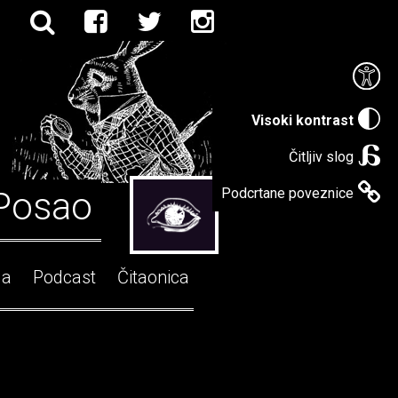
Visoki kontrast
Čitljiv slog
Posao
Podcrtane poveznice
ga
Podcast
Čitaonica