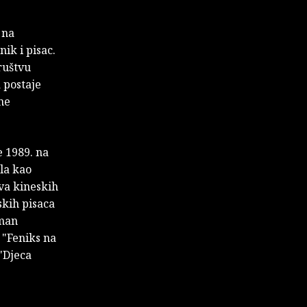
 na
ik i pisac.
ruštvu
 postaje
ne
e 1989. na
ila kao
tva kineskih
skih pisaca
oman
 "Feniks na
 "Djeca