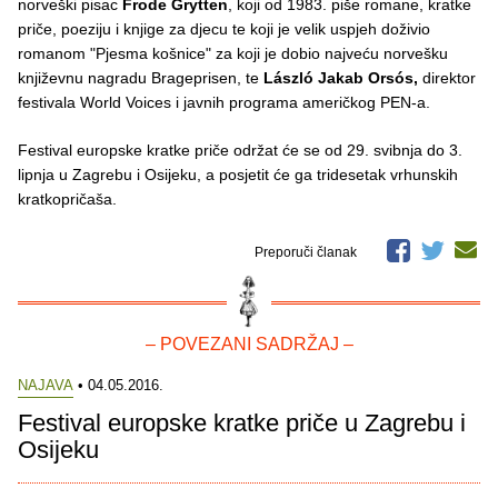
norveški pisac
Frode Grytten
, koji od 1983. piše romane, kratke
priče, poeziju i knjige za djecu te koji je velik uspjeh doživio
romanom "Pjesma košnice" za koji je dobio najveću norvešku
književnu nagradu Brageprisen, te
László Jakab Orsós,
direktor
festivala World Voices i javnih programa američkog PEN-a.
Festival europske kratke priče održat će se od 29. svibnja do 3.
lipnja u Zagrebu i Osijeku, a posjetit će ga tridesetak vrhunskih
kratkopričaša.
Preporuči članak
– POVEZANI SADRŽAJ –
NAJAVA
• 04.05.2016.
Festival europske kratke priče u Zagrebu i
Osijeku