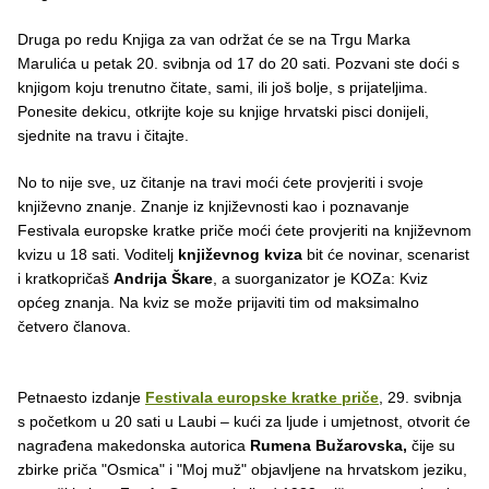
Druga po redu Knjiga za van održat će se na Trgu Marka
Marulića u petak 20. svibnja od 17 do 20 sati. Pozvani ste doći s
knjigom koju trenutno čitate, sami, ili još bolje, s prijateljima.
Ponesite dekicu, otkrijte koje su knjige hrvatski pisci donijeli,
sjednite na travu i čitajte.
No to nije sve, uz čitanje na travi moći ćete provjeriti i svoje
književno znanje. Znanje iz književnosti kao i poznavanje
Festivala europske kratke priče moći ćete provjeriti na književnom
kvizu u 18 sati. Voditelj
književnog kviza
bit će novinar, scenarist
i kratkopričaš
Andrija Škare
, a suorganizator je KOZa: Kviz
općeg znanja. Na kviz se može prijaviti tim od maksimalno
četvero članova.
Petnaesto izdanje
Festivala europske kratke priče
, 29. svibnja
s početkom u 20 sati u Laubi – kući za ljude i umjetnost, otvorit će
nagrađena makedonska autorica
Rumena Bužarovska,
čije su
zbirke priča "Osmica" i "Moj muž" objavljene na hrvatskom jeziku,