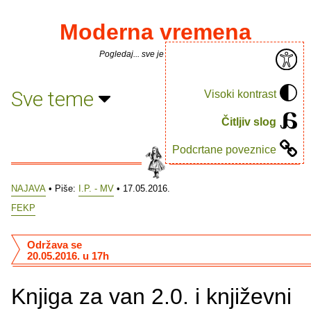
Moderna vremena
Pogledaj... sve je puno knjiga.
Sve teme
Visoki kontrast
Čitljiv slog
Podcrtane poveznice
NAJAVA
• Piše:
I.P. - MV
• 17.05.2016.
FEKP
Održava se
20.05.2016. u 17h
Knjiga za van 2.0. i književni