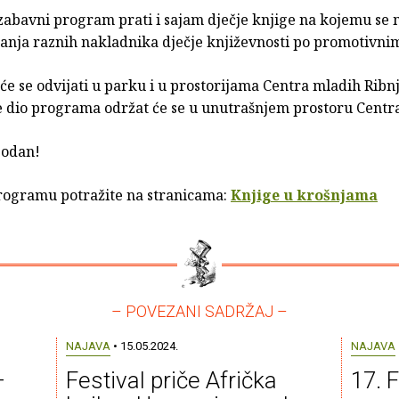
zabavni program prati i sajam dječje knjige na kojemu se
danja raznih nakladnika dječje književnosti po promotivni
e se odvijati u parku i u prostorijama Centra mladih Ribnj
še dio programa održat će se u unutrašnjem prostoru Centr
bodan!
programu potražite na stranicama:
Knjige u krošnjama
– POVEZANI SADRŽAJ –
NAJAVA
• 15.05.2024.
NAJAVA
–
Festival priče Afrička
17. F