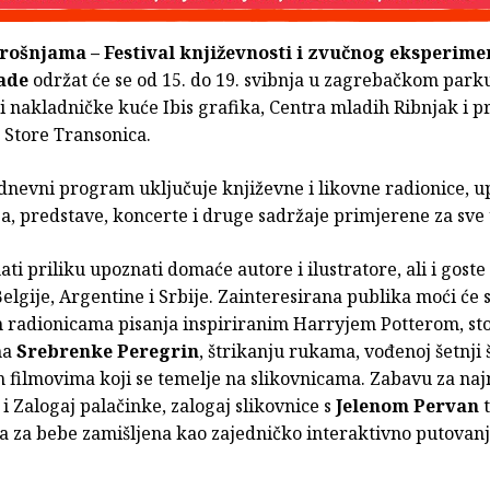
krošnjama
– Festival književnosti i zvučnog eksperime
lade
održat će se od 15. do 19. svibnja u zagrebačkom parku
i nakladničke kuće Ibis grafika, Centra mladih Ribnjak i p
 Store Transonica.
dnevni program uključuje književne i likovne radionice, 
a, predstave, koncerte i druge sadržaje primjerene za sve 
ati priliku upoznati domaće autore i ilustratore, ali i goste 
Belgije, Argentine i Srbije. Zainteresirana publika moći će 
 radionicama pisanja inspiriranim Harryjem Potterom, sto
ma
Srebrenke Peregrin
, štrikanju rukama, vođenoj šetnji
 filmovima koji se temelje na slikovnicama. Zabavu za na
 i Zalogaj palačinke, zalogaj slikovnice s
Jelenom Pervan
t
a za bebe zamišljena kao zajedničko interaktivno putovanj