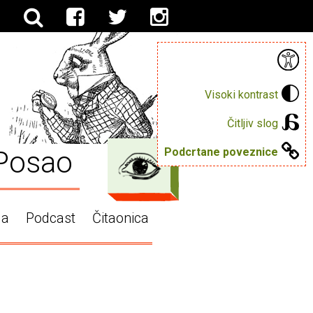
Visoki kontrast
Čitljiv slog
Posao
Podcrtane poveznice
ga
Podcast
Čitaonica