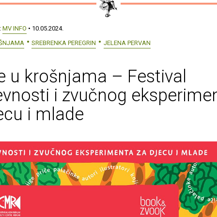
:
MV INFO
• 10.05.2024.
OŠNJAMA
SREBRENKA PEREGRIN
JELENA PERVAN
e u krošnjama – Festival
evnosti i zvučnog eksperime
ecu i mlade