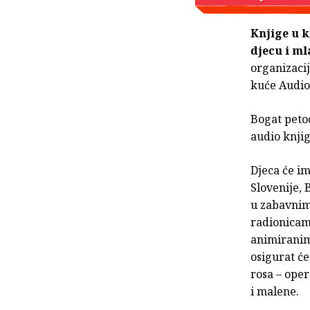
Knjige u 
djecu i m
organizacij
kuće Audio
Bogat peto
audio knjig
Djeca će im
Slovenije, 
u zabavnim
radionica
animiranim
osigurat će
rosa – oper
i malene.