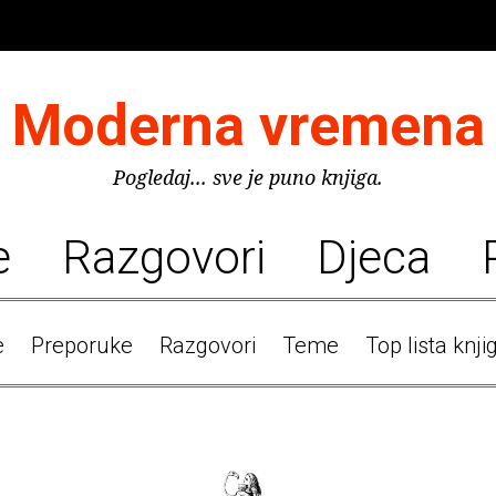
Moderna vremena
Pogledaj... sve je puno knjiga.
e
Razgovori
Djeca
e
Preporuke
Razgovori
Teme
Top lista knji