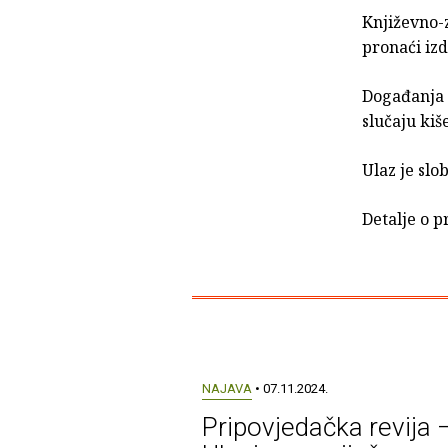
Književno-
pronaći iz
Događanja ć
slučaju ki
Ulaz je slo
Detalje o 
NAJAVA
• 07.11.2024.
Pripovjedačka revija 