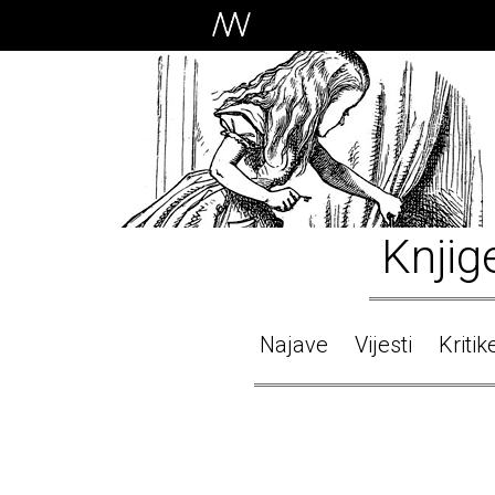
Knjig
Najave
Vijesti
Kritik