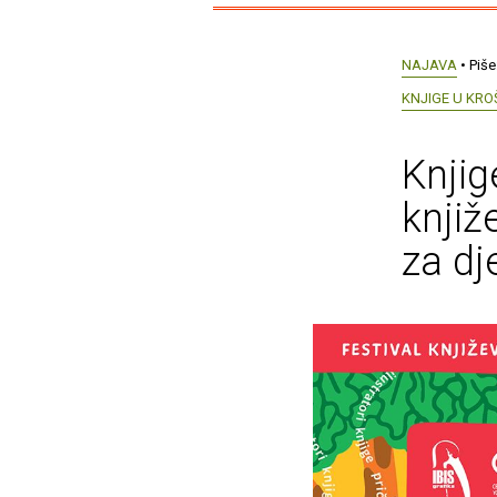
NAJAVA
• Piše
KNJIGE U KR
Knjig
knjiž
za dj