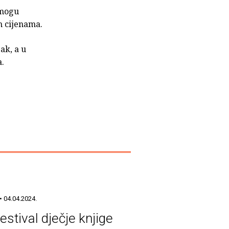
 mogu
m cijenama.
ak, a u
a.
• 04.04.2024.
estival dječje knjige