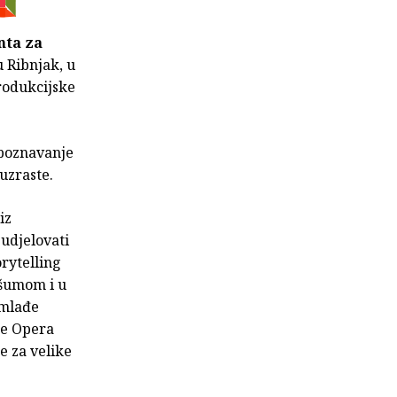
nta za
 Ribnjak, u
rodukcijske
upoznavanje
uzraste.
iz
sudjelovati
rytelling
 šumom i u
jmlađe
e Opera
e za velike