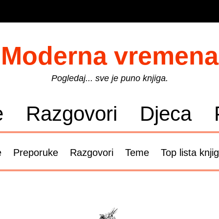
Moderna vremena
Pogledaj... sve je puno knjiga.
e
Razgovori
Djeca
e
Preporuke
Razgovori
Teme
Top lista knji