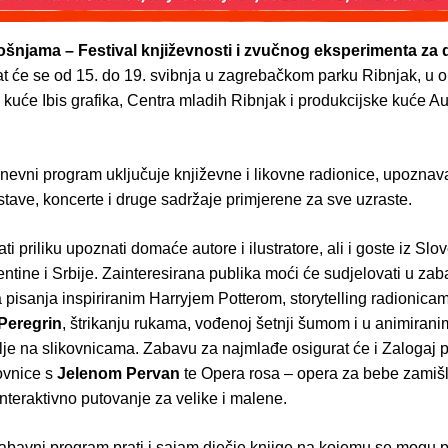
rošnjama
– Festival književnosti i zvučnog eksperimenta za d
t će se od 15. do 19. svibnja u zagrebačkom parku Ribnjak, u o
kuće Ibis grafika, Centra mladih Ribnjak i produkcijske kuće A
nevni program uključuje književne i likovne radionice, upoznav
stave, koncerte i druge sadržaje primjerene za sve uzraste.
ti priliku upoznati domaće autore i ilustratore, ali i goste iz Slov
entine i Srbije. Zainteresirana publika moći će sudjelovati u za
 pisanja inspiriranim Harryjem Potterom, storytelling radionica
Peregrin
, štrikanju rukama, vođenoj šetnji šumom i u animirani
lje na slikovnicama. Zabavu za najmlađe osigurat će i Zalogaj 
ovnice s
Jelenom Pervan
te Opera rosa – opera za bebe zamiš
nteraktivno putovanje za velike i malene.
abavni program prati i sajam dječje knjige na kojemu se mogu 