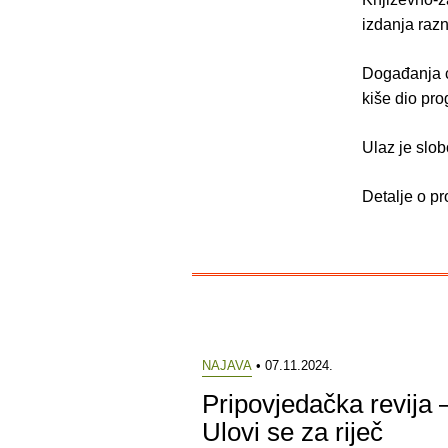
izdanja raz
Događanja će
kiše dio pr
Ulaz je slo
Detalje o p
NAJAVA
• 07.11.2024.
Pripovjedačka revija 
Ulovi se za riječ