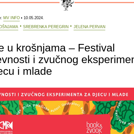
e:
MV INFO
• 10.05.2024.
ROŠNJAMA
SREBRENKA PEREGRIN
JELENA PERVAN
e u krošnjama – Festival
evnosti i zvučnog eksperime
ecu i mlade