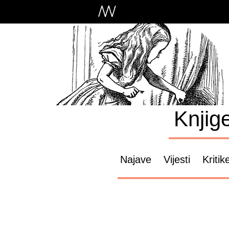
Knjig
Najave
Vijesti
Kritik