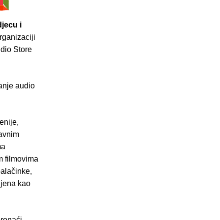
jecu i
rganizaciji
udio Store
anje audio
enije,
bavnim
ma
m filmovima
palačinke,
ljena kao
pronaći