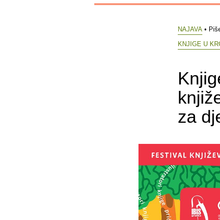
NAJAVA
• Piš
KNJIGE U K
Knjig
knjiž
za dj