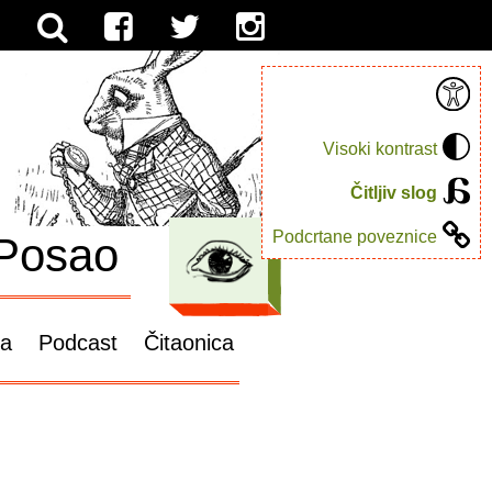
Visoki kontrast
Čitljiv slog
Podcrtane poveznice
Posao
ga
Podcast
Čitaonica