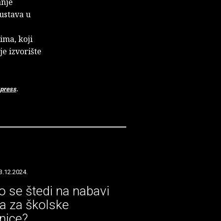
anje
sustava u
e
ima, koji
e izvorište
press
.
3.12.2024.
o se štedi na nabavi
ga za školske
žnice?