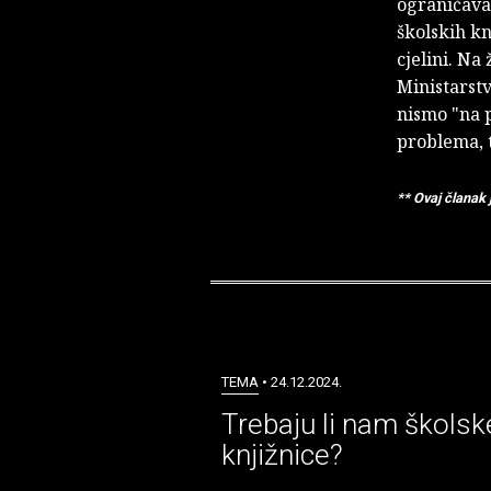
ograničava
školskih kn
cjelini. Na
Ministarstv
nismo "na 
problema, t
** Ovaj članak 
TEMA
• 24.12.2024.
Trebaju li nam školsk
knjižnice?