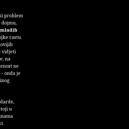
iki problem
o dojmu,
 mladih
ojke rastu.
ovijih
 vidjeti
e, na
menost ne
 – onda je
dinog
ndarde,
toji u
dinama
vi