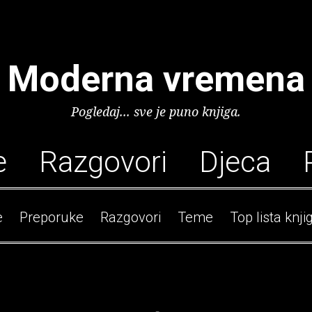
Moderna vremena
Pogledaj... sve je puno knjiga.
e
Razgovori
Djeca
e
Preporuke
Razgovori
Teme
Top lista knji