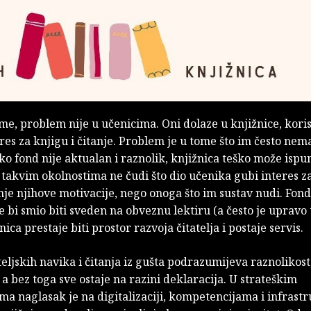
eme, problem nije u učenicima. Oni dolaze u knjižnice, korist
eres za knjigu i čitanje. Problem je u tome što im često ne
ko fond nije aktualan i raznolik, knjižnica teško može ispun
 takvim okolnostima ne čudi što dio učenika gubi interes za 
anje njihove motivacije, nego onoga što im sustav nudi. Fon
e bi smio biti sveden na obveznu lektiru (a često je upravo 
ica prestaje biti prostor razvoja čitatelja i postaje servis.
teljskih navika i čitanja iz gušta podrazumijeva raznolikost,
 a bez toga sve ostaje na razini deklaracija. U strateškim
 naglasak je na digitalizaciji, kompetencijama i infrastr