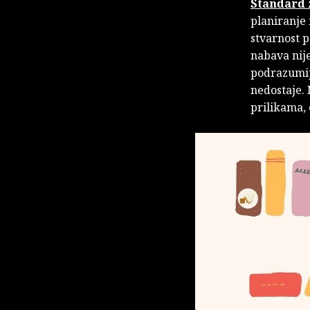
Standard 
planiranje 
stvarnost p
nabava nije
podrazumije
nedostaje. 
prilikama, 