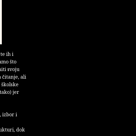
e ih i
mamo što
iti svoju
čitanje, ali
d školske
tako) jer
 izbor i
ukturi, dok