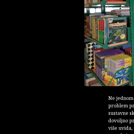
Ne jednom s
problem pri
sustavne sk
dovoljno p
više uvida, 