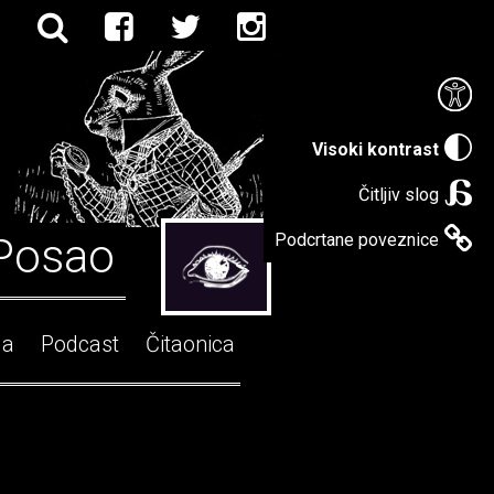
Visoki kontrast
Čitljiv slog
Posao
Podcrtane poveznice
ga
Podcast
Čitaonica