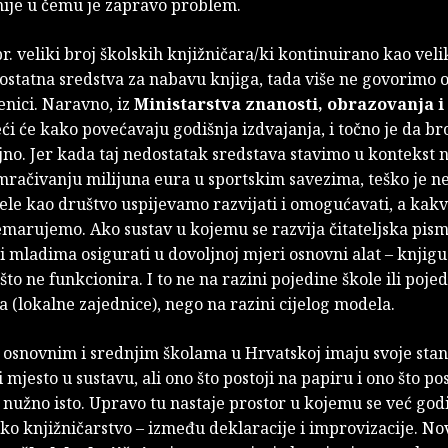
nije u čemu je zapravo problem.
r. veliki broj školskih knjižničara/ki kontinuirano kao vel
ostatna sredstva za nabavu knjiga, tada više ne govorimo 
enici. Naravno, iz
Ministarstva znanosti, obrazovanja i
ći će kako povećavaju godišnja izdvajanja, i točno je da br
jno. Jer kada taj nedostatak sredstava stavimo u kontekst n
amračivanju milijuna eura u sportskim savezima, teško je ne
le kao društvo uspijevamo razvijati i omogućavati, a kakv
emarujemo. Ako sustav u kojemu se razvija čitateljska pis
i mladima osigurati u dovoljnoj mjeri osnovni alat – knjigu
što ne funkcionira. I to ne na razini pojedine škole ili poje
a (lokalne zajednice), nego na razini cijelog modela.
u osnovnim i srednjim školama u Hrvatskoj imaju svoje sta
i mjesto u sustavu, ali ono što postoji na papiru i ono što pos
u nužno isto. Upravo tu nastaje prostor u kojemu se već go
ko knjižničarstvo – između deklaracije i improvizacije. No