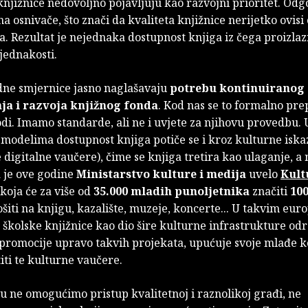
knjižnice nedovoljno pojavljuju kao razvojni prioritet. Odg
a osnivače, što znači da kvaliteta knjižnice nerijetko ovisi
. Rezultat je nejednaka dostupnost knjiga iz čega proizlaz
jednakosti.
e smjernice jasno naglašavaju
potrebu kontinuiranog
ja i razvoja knjižnog fonda
. Kod nas se to formalno prep
di. Imamo standarde, ali ne i uvjete za njihovu provedbu.
modelima dostupnost knjiga potiče se i kroz kulturne iska
 digitalne vaučere), čime se knjiga tretira kao ulaganje, a n
a je ove godine
Ministarstvo kulture i medija
uvelo
Kult
koja će za više od
35.000 mladih punoljetnika
značiti
10
iti na knjigu, kazalište, muzeje, koncerte... U takvim eur
školske knjižnice kao dio šire kulturne infrastrukture odr
 promocije upravo takvih projekata, upućuje svoje mlađe k
iti te kulturne vaučere.
u ne omogućimo pristup kvalitetnoj i raznolikoj građi, ne