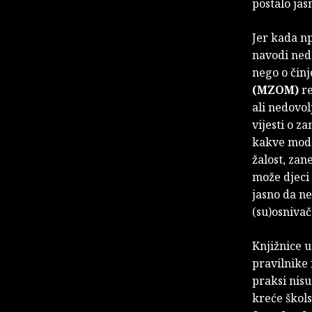
postalo jas
Jer kada np
navodi ned
nego o činj
(MZOM)
re
ali nedovol
vijesti o z
kakve mode
žalost, zan
može djeci 
jasno da ne
(su)osnivač
Knjižnice 
pravilnike 
praksi nis
kreće škols