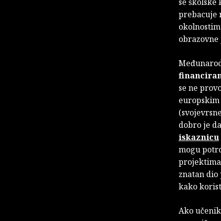
se školske 
prebacuje n
okolnostima
obrazovne 
Međunarodn
financiran
se ne provo
europskim 
(svojevrsne
dobro je d
iskaznicu
mogu potroš
projektima 
znatan dio
kako korist
Ako učenik