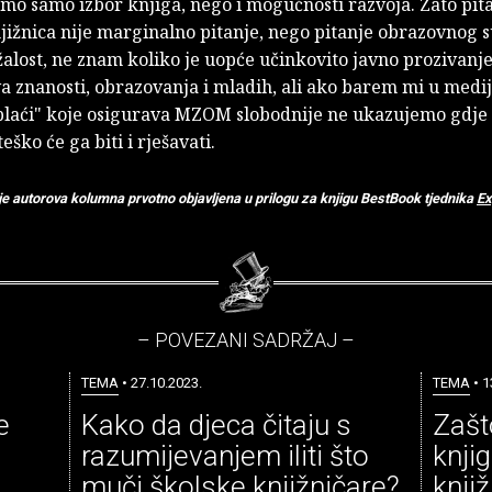
mo samo izbor knjiga, nego i mogućnosti razvoja. Zato pit
jižnica nije marginalno pitanje, nego pitanje obrazovnog 
 žalost, ne znam koliko je uopće učinkovito javno prozivanj
a znanosti, obrazovanja i mladih, ali ako barem mi u medij
plaći" koje osigurava MZOM slobodnije ne ukazujemo gdje j
eško će ga biti i rješavati.
je autorova kolumna prvotno objavljena u prilogu za knjigu BestBook tjednika
Ex
– POVEZANI SADRŽAJ –
TEMA
• 27.10.2023.
TEMA
• 1
e
Kako da djeca čitaju s
Zašt
razumijevanjem iliti što
knji
muči školske knjižničare?
knji