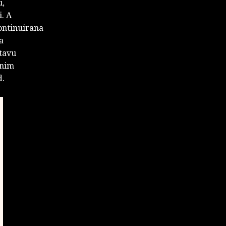
u,
i. A
kontinuirana
a
stavu
dnim
d.