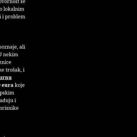
ovornost se
 o lokalnim
i i problem
oznaje, ali
 U nekim
znice
e trošak, i
urnu
0 eura
koje
opskim
ađuju i
orisnike