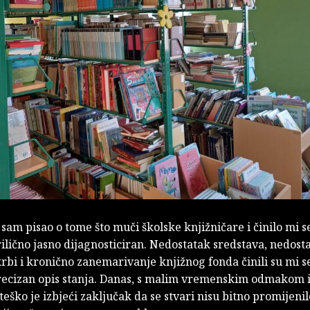
am pisao o tome što muči školske knjižničare i činilo mi se
lično jasno dijagnosticiran. Nedostatak sredstava, nedost
rbi i kronično zanemarivanje knjižnog fonda činili su mi s
recizan opis stanja. Danas, s malim vremenskim odmakom i
teško je izbjeći zaključak da se stvari nisu bitno promijenile