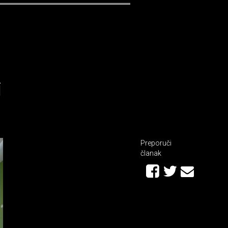
i
Preporuči
članak