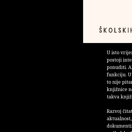
U isto vrij
postoji int
ponuditi. A
funkciju. U
to nije pit
knjižnice n
takva knjižn
Razvoj čita
aktualnost,
dokumentima