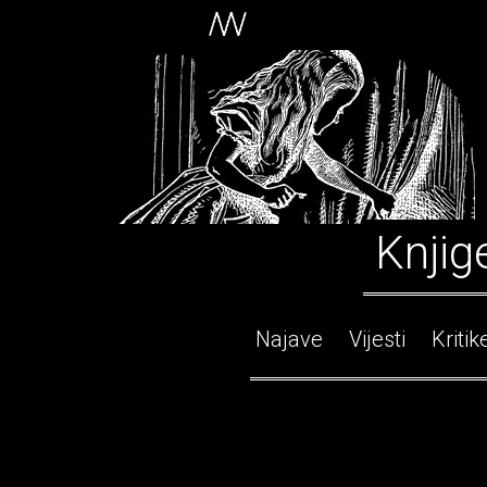
Knjig
Najave
Vijesti
Kritik