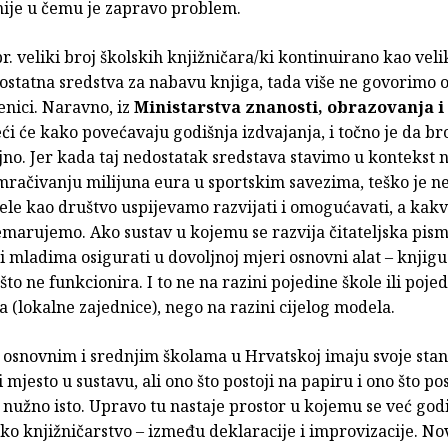
nije u čemu je zapravo problem.
r. veliki broj školskih knjižničara/ki kontinuirano kao vel
ostatna sredstva za nabavu knjiga, tada više ne govorimo 
enici. Naravno, iz
Ministarstva znanosti, obrazovanja i
ći će kako povećavaju godišnja izdvajanja, i točno je da br
jno. Jer kada taj nedostatak sredstava stavimo u kontekst n
amračivanju milijuna eura u sportskim savezima, teško je ne
le kao društvo uspijevamo razvijati i omogućavati, a kakv
emarujemo. Ako sustav u kojemu se razvija čitateljska pis
i mladima osigurati u dovoljnoj mjeri osnovni alat – knjigu
što ne funkcionira. I to ne na razini pojedine škole ili poje
a (lokalne zajednice), nego na razini cijelog modela.
u osnovnim i srednjim školama u Hrvatskoj imaju svoje sta
i mjesto u sustavu, ali ono što postoji na papiru i ono što pos
u nužno isto. Upravo tu nastaje prostor u kojemu se već go
ko knjižničarstvo – između deklaracije i improvizacije. No