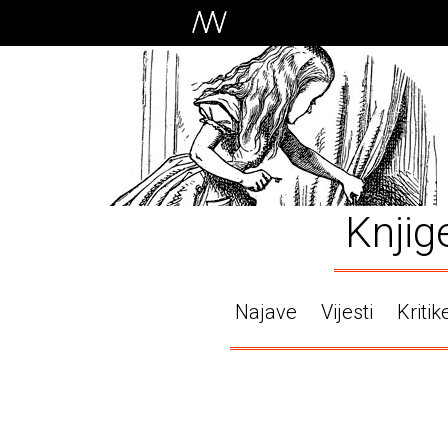
Knjig
Najave
Vijesti
Kritik