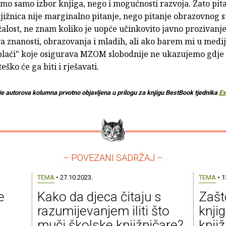
mo samo izbor knjiga, nego i mogućnosti razvoja. Zato pit
jižnica nije marginalno pitanje, nego pitanje obrazovnog 
 žalost, ne znam koliko je uopće učinkovito javno prozivanj
a znanosti, obrazovanja i mladih, ali ako barem mi u medij
plaći" koje osigurava MZOM slobodnije ne ukazujemo gdje j
eško će ga biti i rješavati.
je autorova kolumna prvotno objavljena u prilogu za knjigu BestBook tjednika
Ex
– POVEZANI SADRŽAJ –
TEMA
• 27.10.2023.
TEMA
• 1
e
Kako da djeca čitaju s
Zašt
razumijevanjem iliti što
knji
muči školske knjižničare?
knji