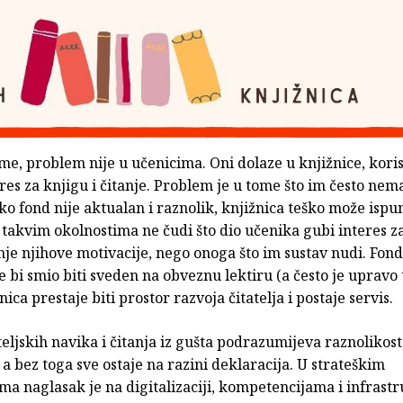
eme, problem nije u učenicima. Oni dolaze u knjižnice, korist
eres za knjigu i čitanje. Problem je u tome što im često ne
ko fond nije aktualan i raznolik, knjižnica teško može ispun
 takvim okolnostima ne čudi što dio učenika gubi interes za 
anje njihove motivacije, nego onoga što im sustav nudi. Fon
e bi smio biti sveden na obveznu lektiru (a često je upravo 
ica prestaje biti prostor razvoja čitatelja i postaje servis.
teljskih navika i čitanja iz gušta podrazumijeva raznolikost,
 a bez toga sve ostaje na razini deklaracija. U strateškim
 naglasak je na digitalizaciji, kompetencijama i infrastr