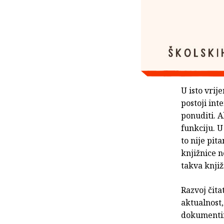
U isto vrij
postoji int
ponuditi. A
funkciju. U
to nije pit
knjižnice n
takva knjižn
Razvoj čita
aktualnost,
dokumentima