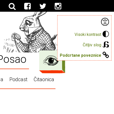
Visoki kontrast
Čitljiv slog
Posao
Podcrtane poveznice
ga
Podcast
Čitaonica