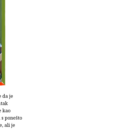
 da je
atak
e kao
 s ponešto
, ali je