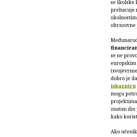
se školske 
prebacuje n
okolnostima
obrazovne 
Međunarodn
financiran
se ne provo
europskim 
(svojevrsne
dobro je d
iskaznicu
mogu potroš
projektima 
znatan dio
kako korist
Ako učenik