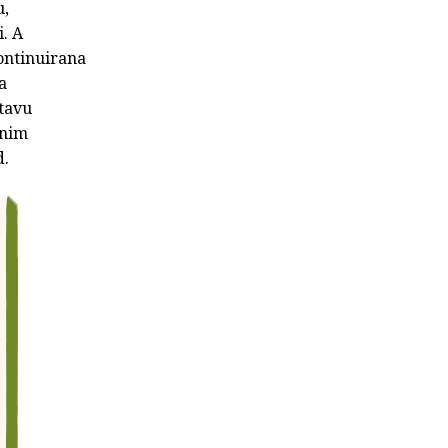
u,
i. A
kontinuirana
a
stavu
dnim
d.