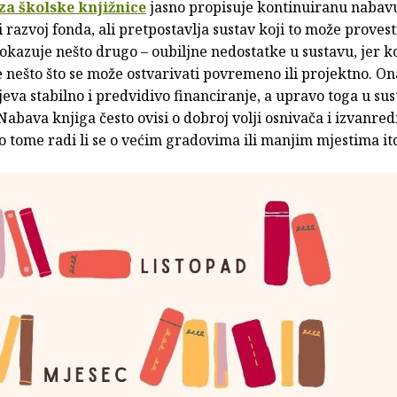
za školske knjižnice
jasno propisuje kontinuiranu nabav
i razvoj fonda, ali pretpostavlja sustav koji to može provest
okazuje nešto drugo – oubiljne nedostatke u sustavu, jer 
 nešto što se može ostvarivati povremeno ili projektno. On
va stabilno i predvidivo financiranje, a upravo toga u su
Nabava knjiga često ovisi o dobroj volji osnivača i izvanre
o tome radi li se o većim gradovima ili manjim mjestima it