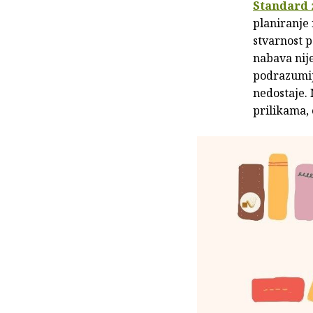
Standard 
planiranje 
stvarnost p
nabava nije
podrazumije
nedostaje. 
prilikama, 