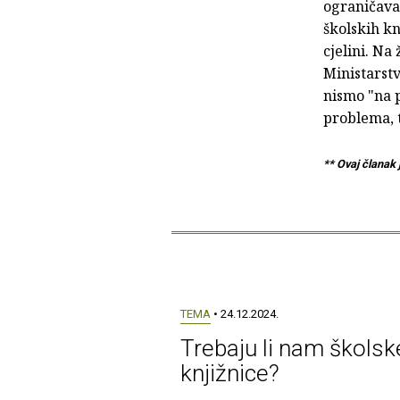
ograničava
školskih kn
cjelini. Na
Ministarstv
nismo "na 
problema, t
** Ovaj članak 
TEMA
• 24.12.2024.
Trebaju li nam školsk
knjižnice?