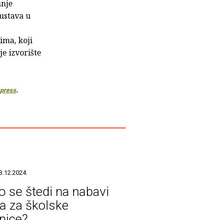
anje
sustava u
e
ima, koji
e izvorište
press
.
3.12.2024.
o se štedi na nabavi
ga za školske
žnice?