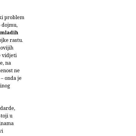
iki problem
o dojmu,
 mladih
ojke rastu.
ovijih
 vidjeti
e, na
menost ne
 – onda je
dinog
ndarde,
toji u
dinama
vi