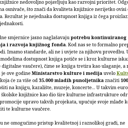
knjižnice nedovoljno pojavljuju kao razvojni prioritet. Odg
a osnivače, što znači da kvaliteta knjižnice nerijetko ovisi
. Rezultat je nejednaka dostupnost knjiga iz čega proizlaz
jednakosti.
e smjernice jasno naglašavaju
potrebu kontinuiranog
ja i razvoja knjižnog fonda
. Kod nas se to formalno prep
di. Imamo standarde, ali ne i uvjete za njihovu provedbu.
modelima dostupnost knjiga potiče se i kroz kulturne iska
 digitalne vaučere), čime se knjiga tretira kao ulaganje, a n
a je ove godine
Ministarstvo kulture i medija
uvelo
Kult
koja će za više od
35.000 mladih punoljetnika
značiti
10
iti na knjigu, kazalište, muzeje, koncerte... U takvim eur
školske knjižnice kao dio šire kulturne infrastrukture odr
 promocije upravo takvih projekata, upućuje svoje mlađe k
iti te kulturne vaučere.
u ne omogućimo pristup kvalitetnoj i raznolikoj građi, ne