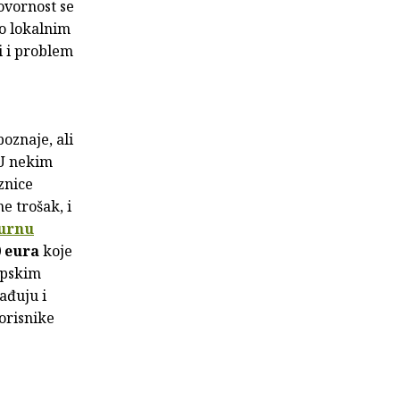
ovornost se
 o lokalnim
i i problem
oznaje, ali
 U nekim
znice
e trošak, i
urnu
0 eura
koje
opskim
ađuju i
orisnike