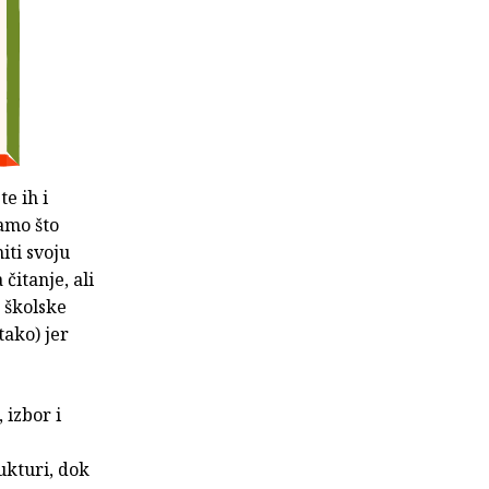
e ih i
mamo što
iti svoju
čitanje, ali
d školske
tako) jer
 izbor i
ukturi, dok