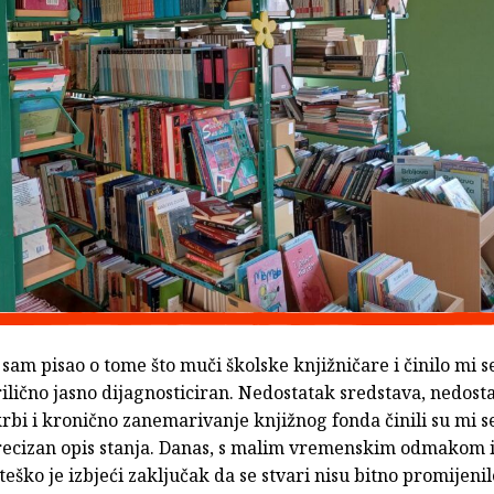
am pisao o tome što muči školske knjižničare i činilo mi se
lično jasno dijagnosticiran. Nedostatak sredstava, nedost
rbi i kronično zanemarivanje knjižnog fonda činili su mi s
recizan opis stanja. Danas, s malim vremenskim odmakom i
teško je izbjeći zaključak da se stvari nisu bitno promijenile