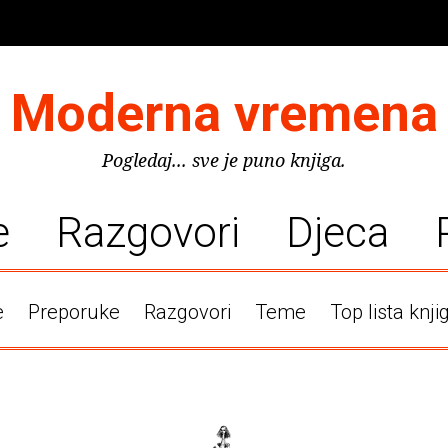
Moderna vremena
Pogledaj... sve je puno knjiga.
e
Razgovori
Djeca
e
Preporuke
Razgovori
Teme
Top lista knji