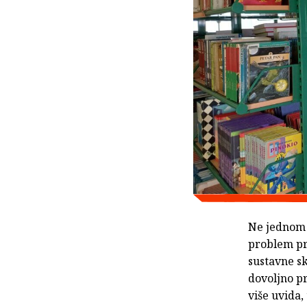
Ne jednom s
problem pri
sustavne sk
dovoljno p
više uvida, 