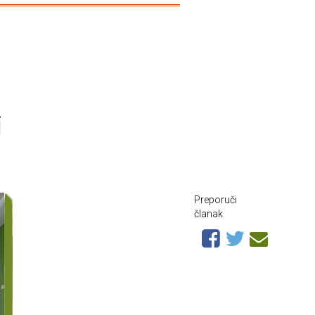
i
Preporuči
članak