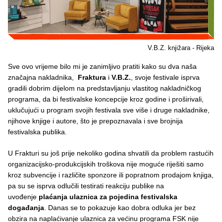
V.B.Z. knjižara - Rijeka
Sve ovo vrijeme bilo mi je zanimljivo pratiti kako su dva naša
značajna nakladnika,
Fraktura
i
V.B.Z.
, svoje festivale isprva
gradili dobrim dijelom na predstavljanju vlastitog nakladničkog
programa, da bi festivalske koncepcije kroz godine i proširivali,
uklučujući u program svojih festivala sve više i druge nakladnike,
njihove knjige i autore, što je prepoznavala i sve brojnija
festivalska publika.
U Frakturi su još prije nekoliko godina shvatili da problem rastućih
organizacijsko-produkcijskih troškova nije moguće riješiti samo
kroz subvencije i različite sponzore ili popratnom prodajom knjiga,
pa su se isprva odlučili testirati reakciju publike na
uvođenje
plaćanja ulaznica za pojedina festivalska
događanja
. Danas se to pokazuje kao dobra odluka jer bez
obzira na naplaćivanje ulaznica za većinu programa FSK nije