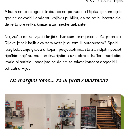
V.B.Z. knjižara - Rijeka
A kada se to i dogodi, trebat će se potruditi u Rijeku tijekom cijele
godine dovoditi i dodatnu knjišku publiku, da se ne bi ispostavilo
da je to prevelika knjižara za riječke gabarite.
No, zašto ne razvijati i
knjiški turizam
, primjerice iz Zagreba do
Rijeke je tek kojih dva sata vožnje autom ili autobusom? Spojiti
razgledavanje grada u kojem posjetitelj ima što za vidjeti i posjet
riječkim knjižarama i antikvarijatima uz dobro odrađeni marketing
imalo bi smisla i nadajmo se da će se takav koncept dogoditi i
održati u Rijeci.
Na margini teme... za ili protiv ulaznica?