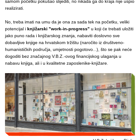
samom početku pokušao slijediti, no nikada ga do kraja nije uspio
realizirati.
No, treba imati na umu da je ona za sada tek na početku, veliki
potencijal i
knjižarski "work-in-progress"
u koji će trebati uložiti
jako puno rada i knjižarskog znanja, nabaviti doslovno sve
dobavljive knjige na hrvatskom tržištu (naročito iz društveno-
humanističkih područja, umjetnosti pogotovo...), što se pak neće
dogoditi bez značajnog V.B.Z.-ovog financijskog ulaganja u
nabavu knjiga, ali i u kvalitetne zaposlenike-knjižare.