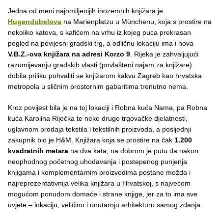
Jedna od meni najomiljenijih inozemnih knjižara je
Hugendubelova
na Marienplatzu u Münchenu, koja s prostire na
nekoliko katova, s kafićem na vrhu iz kojeg puca prekrasan
pogled na povijesni gradski trg, a odličnu lokaciju ima i nova
V.B.Z.-ova knjižara na adresi Korzo 9
. Rijeka je zahvaljujući
razumijevanju gradskih vlasti (povlašteni najam za knjižare)
dobila priliku pohvaliti se knjižarom kakvu Zagreb kao hrvatska
metropola u sličnim prostornim gabaritima trenutno nema.
Kroz povijest bila je na toj lokaciji i Robna kuća Nama, pa Robna
kuća Karolina Riječka te neke druge trgovačke djelatnosti,
uglavnom prodaja tekstila i tekstilnih proizvoda, a posljednji
zakupnik bio je H&M. Knjižara koja se prostire na čak
1.200
kvadratnih metara
na dva kata, na dobrom je putu da nakon
neophodnog početnog uhodavanja i postepenog punjenja
knjigama i komplementarnim proizvodima postane možda i
najreprezentativnija velika knjižara u Hrvatskoj, s najvećom
mogućom ponudom domaće i strane knjige, jer za to ima sve
uvjete – lokaciju, veličinu i unutarnju arhitekturu samog zdanja.