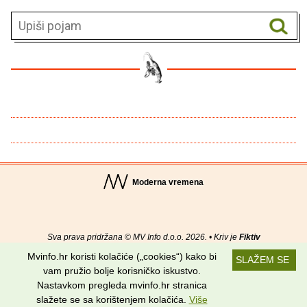
Moderna vremena
Sva prava pridržana © MV Info d.o.o. 2026. • Kriv je
Fiktiv
Mvinfo.hr koristi kolačiće („cookies“) kako bi
SLAŽEM SE
O nama
•
Pomoć
•
Uvjeti korištenja
•
RSS kanali
vam pružio bolje korisničko iskustvo.
Nastavkom pregleda mvinfo.hr stranica
Potraži nas na:
slažete se sa korištenjem kolačića.
Više