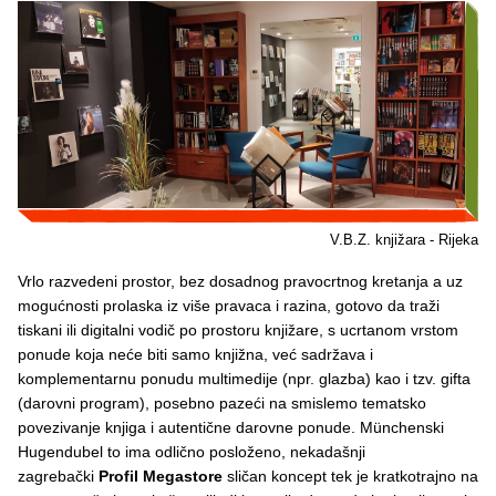
V.B.Z. knjižara - Rijeka
Vrlo razvedeni prostor, bez dosadnog pravocrtnog kretanja a uz
mogućnosti prolaska iz više pravaca i razina, gotovo da traži
tiskani ili digitalni vodič po prostoru knjižare, s ucrtanom vrstom
ponude koja neće biti samo knjižna, već sadržava i
komplementarnu ponudu multimedije (npr. glazba) kao i tzv. gifta
(darovni program), posebno pazeći na smislemo tematsko
povezivanje knjiga i autentične darovne ponude. Münchenski
Hugendubel to ima odlično posloženo, nekadašnji
zagrebački
Profil Megastore
sličan koncept tek je kratkotrajno na