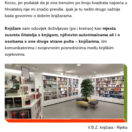
Korzu, jer podatak da je ona trenutno po broju kvadrata najveća u
Hrvatskoj nije mi značio previše, ipak je tu nešto drugo važnije
kada govorimo o dobrim knjižarama.
Knjižare
sam oduvijek doživljavao (pa i kreirao) kao
mjesta
susreta čitatelja s knjigom, njihovim autorima/cama ali i s
osobama s one druge strane pulta – knjižarima
, tim
komunikatorima i svojevrsnim posrednicima među knjiškim
svjetovima.
V.B.Z. knjižara - Rijeka