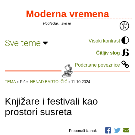
Moderna vremena
Pogledaj... sve je puno knjiga.
Sve teme
Visoki kontrast
Čitljiv slog
Podcrtane poveznice
TEMA
• Piše:
NENAD BARTOLČIĆ
• 11.10.2024.
Knjižare i festivali kao
prostori susreta
Preporuči članak