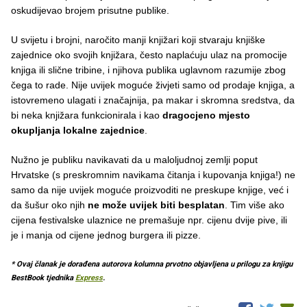
oskudijevao brojem prisutne publike.
U svijetu i brojni, naročito manji knjižari koji stvaraju knjiške
zajednice oko svojih knjižara, često naplaćuju ulaz na promocije
knjiga ili slične tribine, i njihova publika uglavnom razumije zbog
čega to rade. Nije uvijek moguće živjeti samo od prodaje knjiga, a
istovremeno ulagati i značajnija, pa makar i skromna sredstva, da
bi neka knjižara funkcionirala i kao
dragocjeno mjesto
okupljanja lokalne zajednice
.
Nužno je publiku navikavati da u maloljudnoj zemlji poput
Hrvatske (s preskromnim navikama čitanja i kupovanja knjiga!) ne
samo da nije uvijek moguće proizvoditi ne preskupe knjige, već i
da šušur oko njih
ne može uvijek biti besplatan
. Tim više ako
cijena festivalske ulaznice ne premašuje npr. cijenu dvije pive, ili
je i manja od cijene jednog burgera ili pizze.
* Ovaj članak je dorađena autorova kolumna prvotno objavljena u prilogu za knjigu
BestBook tjednika
Express
.