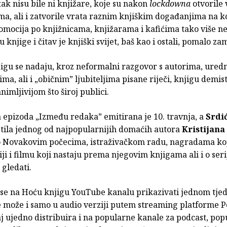
etak nisu bile ni knjižare, koje su nakon
lockdowna
otvorile 
ima, ali i zatvorile vrata raznim knjiškim događanjima na k
omocija po knjižnicama, knjižarama i kafićima tako više n
u knjige i čitav je knjiški svijet, baš kao i ostali, pomalo z
jigu se nadaju, kroz neformalni razgovor s autorima, ured
ma, ali i „običnim” ljubiteljima pisane riječi, knjigu demisti
animljivijom što široj publici.
 epizoda „Između redaka” emitirana je 10. travnja, a
Srdi
stila jednog od najpopularnijih domaćih autora
Kristijana
 o Novakovim počecima, istraživačkom radu, nagradama koj
riji i filmu koji nastaju prema njegovim knjigama ali i o ser
 gledati.
 se na Hoću knjigu YouTube kanalu prikazivati jednom tjed
 se može i samo u audio verziji putem streaming platforme
j ujedno distribuira i na popularne kanale za podcast, pop