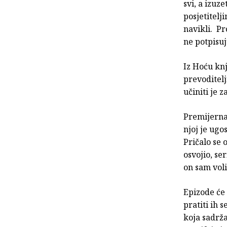
svi, a izuz
posjetitelj
navikli. Pr
ne potpisuj
Iz Hoću kn
prevoditelji
učiniti je z
Premijerna
njoj je ugo
Pričalo se
osvojio, se
on sam voli
Epizode će
pratiti ih
koja sadrža