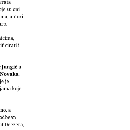
vrata
oje su oni
ema, autori
amro.
nicima,
ficirati i
ć Jungić
u
 Novaka
.
e je
ijama koje
no, a
 Podbean
ut Deezera,