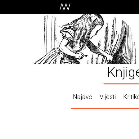
Knjig
Najave
Vijesti
Kritik