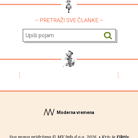
– PRETRAŽI SVE ČLANKE –
Moderna vremena
Sva prava pridržana © MV Info d.o.o. 2026. • Kriv je
Fiktiv