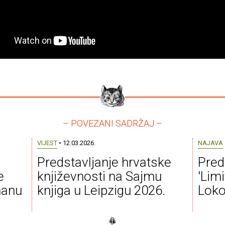
– POVEZANI SADRŽAJ –
VIJEST
• 12.03.2026.
NAJAVA
Predstavljanje hrvatske
Pred
e
književnosti na Sajmu
'Limi
omanu
knjiga u Leipzigu 2026.
Loko