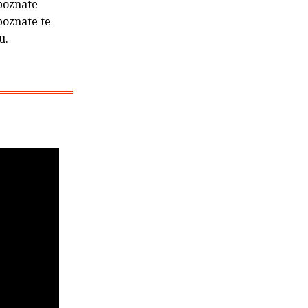
poznate
poznate te
u.