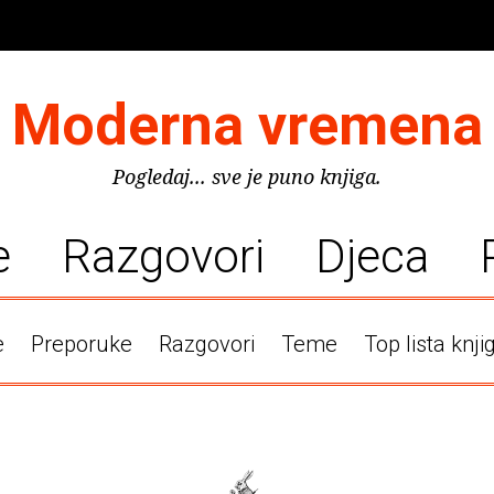
Moderna vremena
Pogledaj... sve je puno knjiga.
e
Razgovori
Djeca
e
Preporuke
Razgovori
Teme
Top lista knji