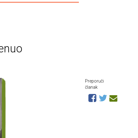
renuo
Preporuči
članak