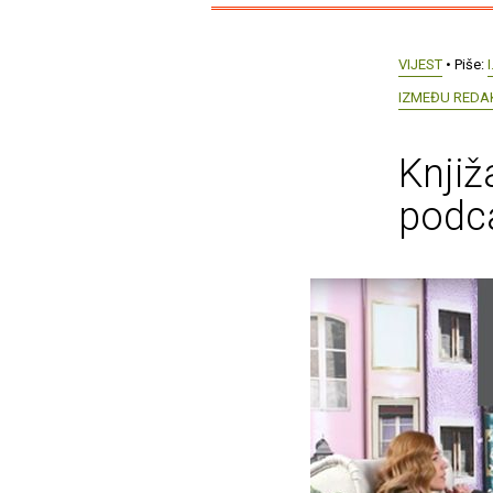
VIJEST
• Piše:
I
IZMEĐU REDA
Knjiž
podc