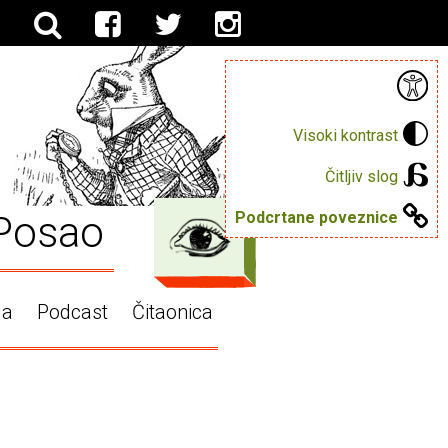
Visoki kontrast
Čitljiv slog
Posao
Podcrtane poveznice
ga
Podcast
Čitaonica