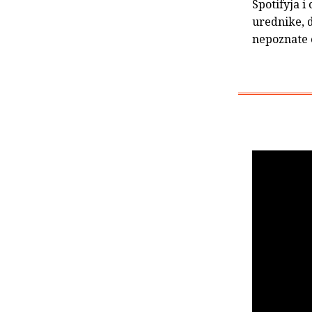
Spotifyja i
urednike, d
nepoznate o