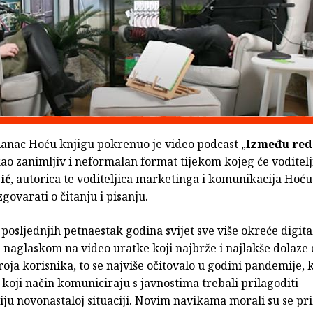
 lanac Hoću knjigu pokrenuo je video podcast „
Između re
ao zanimljiv i neformalan format tijekom kojeg će voditel
ić
, autorica te voditeljica marketinga i komunikacija Hoću 
govarati o čitanju i pisanju.
 posljednjih petnaestak godina svijet sve više okreće digit
 naglaskom na video uratke koji najbrže i najlakše dolaze
oja korisnika, to se najviše očitovalo u godini pandemije, 
o koji način komuniciraju s javnostima trebali prilagoditi
u novonastaloj situaciji. Novim navikama morali su se pri