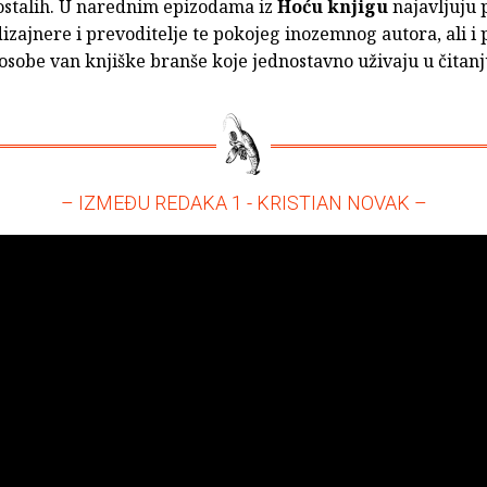
 ostalih. U narednim epizodama iz
Hoću knjigu
najavljuju 
izajnere i prevoditelje te pokojeg inozemnog autora, ali i 
sobe van knjiške branše koje jednostavno uživaju u čitanj
– IZMEĐU REDAKA 1 - KRISTIAN NOVAK –