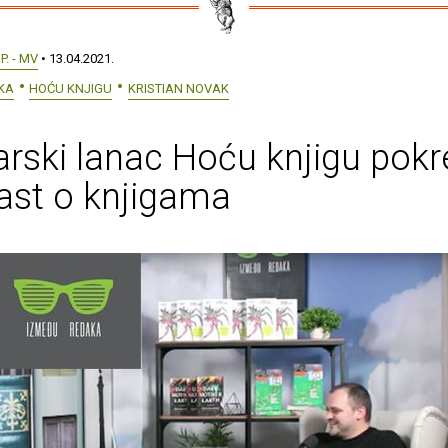
.P. - MV
• 13.04.2021.
KA
HOĆU KNJIGU
KRISTIAN NOVAK
arski lanac Hoću knjigu pok
ast o knjigama