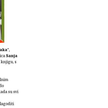
daka
”,
jica
Sanja
knjigu, s
alnim
 do
kada su svi
lagoditi