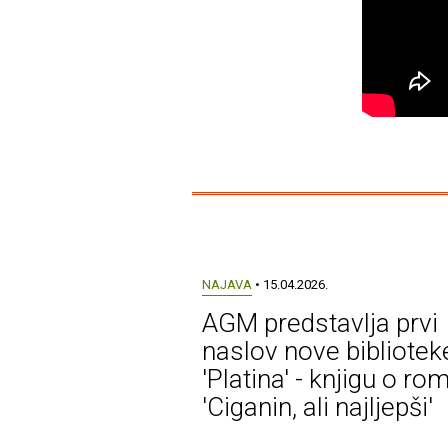
NAJAVA
• 15.04.2026.
AGM predstavlja prvi
naslov nove bibliotek
'Platina' - knjigu o r
'Ciganin, ali najljepši'