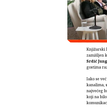
Knjižarski
zamišljen k
Srdić Jung
gostima raz
Iako se već
kanalima, s
najvećeg br
koji na bil
komunikacij