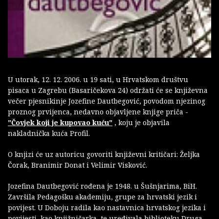
U utorak, 12. 12. 2006. u 19 sati, u Hrvatskom društvu
pisaca u Zagrebu (Basaričekova 24) održati će se književna
večer pjesnikinje Jozefine Dautbegović, povodom njezinog
proznog prvijenca, nedavno objavljene knjige priča -
"Čovjek koji je kupovao kuću"
, koju je objavila
nakladnička kuća Profil.
O knjizi će uz autoricu govoriti književni kritičari: Željka
Čorak, Branimir Donat i Velimir Visković.
Jozefina Dautbegović rođena je 1948. u Šušnjarima, BiH.
Završila Pedagošku akademiju, grupe za hrvatski jezik i
povijest. U Doboju radila kao nastavnica hrvatskog jezika i
povijesti, kao knjižničarka, te uređivala biblioteku Druga