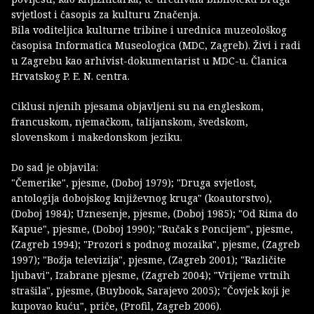
svjetlost i časopis za kulturu Značenja.
Bila voditeljica kulturne tribine i urednica muzeološkog
časopisa Informatica Museologica (MDC, Zagreb). Živi i radi
u Zagrebu kao arhivist-dokumentarist u MDC-u. Članica
Hrvatskog P. E. N. centra.
Ciklusi njenih pjesama objavljeni su na engleskom,
francuskom, njemačkom, talijanskom, švedskom,
slovenskom i makedonskom jeziku.
Do sad je objavila:
"Čemerike", pjesme, (Doboj 1979); "Druga svjetlost,
antologija dobojskog književnog kruga" (koautorstvo),
(Doboj 1984); Uznesenje, pjesme, (Doboj 1985); "Od Rima do
Kapue", pjesme, (Doboj 1990); "Ručak s Poncijem", pjesme,
(Zagreb 1994); "Prozori s podnog mozaika", pjesme, (Zagreb
1997); "Božja televizija", pjesme, (Zagreb 2001); "Različite
ljubavi", Izabrane pjesme, (Zagreb 2004); "Vrijeme vrtnih
strašila", pjesme, (Buybook, Sarajevo 2005); "Čovjek koji je
kupovao kuću", priče, (Profil, Zagreb 2006).