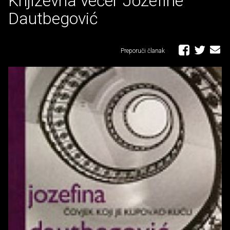
Književna večer Jozefine
Dautbegović
Preporuči članak