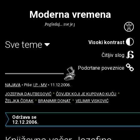
Moderna vremena
Pogledaj... sve je puno knjiga.
Sve teme
Visoki kontrast
Čitljiv slog
Podcrtane poveznice
NAJAVA
• Piše:
I.P. - MV
• 11.12.2006.
JOZEFINA DAUTBEGOVIĆ
ČOVJEK KOJI JE KUPOVAO KUĆU
ŽELJKA ČORAK
BRANIMIR DONAT
VELIMIR VISKOVIĆ
Održava se
12.12.2006.