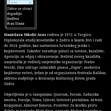
Takve se stvari
događaju
ljudima
Aras Staša
Stanislava Nikolić Aras
rođena je 1972. u Trogiru.
Diplomirala studij kroatistike u Zadru u kojem živi i radi
do 2014. godine, kao nastavnica hrvatskog jezika i
književnosti. Također surađuje pišući za novine, kazalište,
Agenciju za odgoj i obrazovanje, festival novog kazališta,
umjetnički je voditelj umjetničke organizacije Teatro
Verrdi, član udruge zadarskih pisaca „Zapis“, moderira
književne večeri, jedan je od organizatora festivala Kalibar,
aktivno sudjeluje u kreiranju kulturnog života grada
Zadra.
Objavljivala je u časopisima: Quorum, Forum, Zadarska
smotra, Poezija, Tema, Literat; Internet portalima: Arteist,
Knjigomat, Almoust famous, Proletter. Za kratku priču
dobila je nagrade: Mate Raos, nagrada Matice hrvatske u