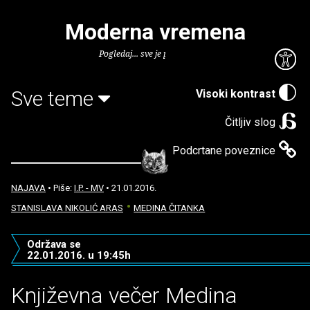
Moderna vremena
Pogledaj... sve je puno knjiga.
Sve teme
Visoki kontrast
Čitljiv slog
Podcrtane poveznice
NAJAVA
• Piše:
I.P. - MV
• 21.01.2016.
STANISLAVA NIKOLIĆ ARAS
MEDINA ČITANKA
Održava se
22.01.2016. u 19:45h
Književna večer Medina