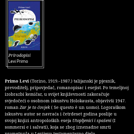
Prirodopisi
Levi Primo
Primo Levi
(Torino, 1919.–1987.) talijanski je pjesnik,
prevoditelj, pripovjedač, romanopisac i esejist. Po temeljnoj
izobrazbi kemičar, u svijet književnosti zakoračuje
svjedočeći o osobnom iskustvu Holokausta, objavivši 1947.
roman
Zar je to čovjek
( Se questo è un uomo). Logoraškom
iskustvu autor se navraća i četrdeset godina poslije u
svojoj knjizi antropoloških eseja
Utopljenici i spašeni
(I
sommersi e i salvati), koja se zbog iznenadne smrti
prometnula u Levijevo testamentarno djelo.