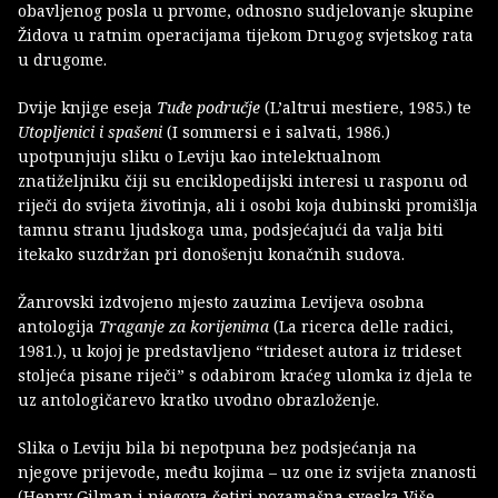
obavljenog posla u prvome, odnosno sudjelovanje skupine
Židova u ratnim operacijama tijekom Drugog svjetskog rata
u drugome.
Dvije knjige eseja
Tuđe područje
(L’altrui mestiere, 1985.) te
Utopljenici i spašeni
(I sommersi e i salvati, 1986.)
upotpunjuju sliku o Leviju kao intelektualnom
znatiželjniku čiji su enciklopedijski interesi u rasponu od
riječi do svijeta životinja, ali i osobi koja dubinski promišlja
tamnu stranu ljudskoga uma, podsjećajući da valja biti
itekako suzdržan pri donošenju konačnih sudova.
Žanrovski izdvojeno mjesto zauzima Levijeva osobna
antologija
Traganje za korijenima
(La ricerca delle radici,
1981.), u kojoj je predstavljeno “trideset autora iz trideset
stoljeća pisane riječi” s odabirom kraćeg ulomka iz djela te
uz antologičarevo kratko uvodno obrazloženje.
Slika o Leviju bila bi nepotpuna bez podsjećanja na
njegove prijevode, među kojima – uz one iz svijeta znanosti
(Henry Gilman i njegova četiri pozamašna sveska Više