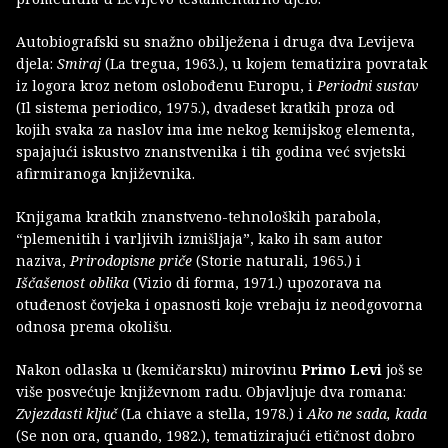
Autobiografski su snažno obilježena i druga dva Levijeva
djela:
Smiraj
(La tregua, 1963.), u kojem tematizira povratak
iz logora kroz netom oslobođenu Europu, i
Periodni sustav
(Il sistema periodico, 1975.), dvadeset kratkih proza od
kojih svaka za naslov ima ime nekog kemijskog elementa,
spajajući iskustvo znanstvenika i tih godina već svjetski
afirmiranoga književnika.
Knjigama kratkih znanstveno-tehnoloških parabola,
“plemenitih i varljivih izmišljaja”, kako ih sam autor
naziva,
Prirodopisne priče
(Storie naturali, 1965.) i
Iščašenost oblika
(Vizio di forma, 1971.) upozorava na
otuđenost čovjeka i opasnosti koje vrebaju iz neodgovorna
odnosa prema okolišu.
Nakon odlaska u (kemičarsku) mirovinu
Primo Levi
još se
više posvećuje književnom radu. Objavljuje dva romana:
Zvjezdasti ključ
(La chiave a stella, 1978.) i
Ako ne sada, kada
(Se non ora, quando, 1982.), tematizirajući etičnost dobro