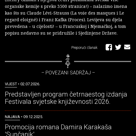
organske kemije s preko 3500 stranica!) – nalazimo imena
kao što su Claude Lévi-Strauss (La voie des masques i Le
regard eloigné) i Franz Kafka (Proces). Levijeva su djela
prevedena – u cijelosti! – u Francuskoj i Njema­čkoj, a tom
popisu nedavno su se pridružile i Sjedinjene Države.
Preporuči članak
– POVEZANI SADRŽAJ –
VIJEST
• 02.07.2026.
Predstavljen program četrnaestog izdanja
Festivala svjetske književnosti 2026.
NAJAVA
• 09.12.2025.
Promocija romana Damira Karakaša
'Sunčanik'