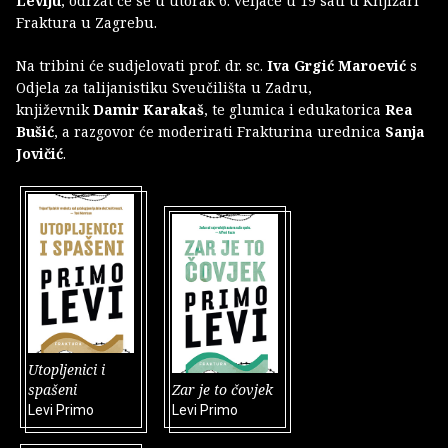
Leviju
, održat će se u utorak 6. veljače u 19 sati u Knjižari
Fraktura u Zagrebu.
Na tribini će sudjelovati prof. dr. sc.
Iva Grgić Maroević
s
Odjela za talijanistiku Sveučilišta u Zadru,
književnik
Damir Karakaš
, te glumica i edukatorica
Rea
Bušić
, a razgovor će moderirati Frakturina urednica
Sanja
Jovičić
.
Utopljenici i
spašeni
Zar je to čovjek
Levi Primo
Levi Primo