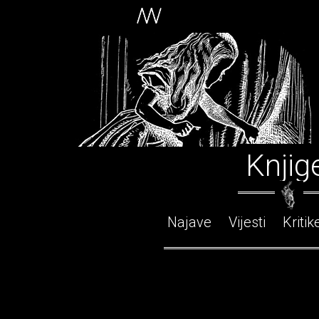
Knjig
Najave
Vijesti
Kritik