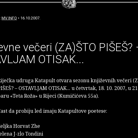
:
MV INFO
• 16.10.2007.
evne večeri (ZA)ŠTO PIŠEŠ? 
VLJAM OTISAK...
iječka udruga Katapult otvara sezonu književnih večeri (
IŠEŠ? – OSTAVLJAM OTISAK... u četvrtak, 18. 10. 2007, u 21:
aru «Teta Roža» u Rijeci (Kumičićeva 55a).
ast da probiju led imaju Katapultove poetese:
Željka Horvat Zhe
elena J-zlo Tondini