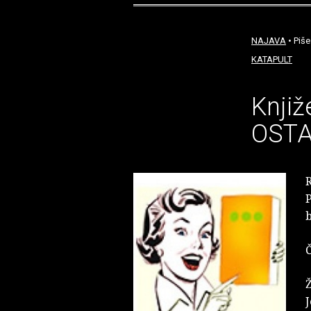
NAJAVA
• Piše
KATAPULT
Knjiž
OSTA
R
P
b
Č
J