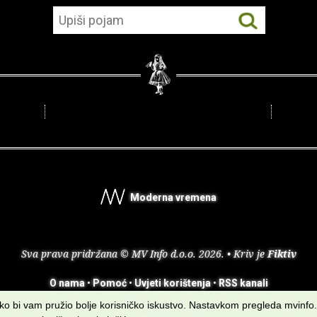
Moderna vremena
Sva prava pridržana © MV Info d.o.o. 2026. • Kriv je
Fiktiv
O nama
•
Pomoć
•
Uvjeti korištenja
•
RSS kanali
kako bi vam pružio bolje korisničko iskustvo. Nastavkom pregleda mvinfo.