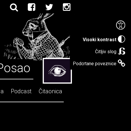
Visoki kontrast
Čitljiv slog
Posao
Podcrtane poveznice
ga
Podcast
Čitaonica