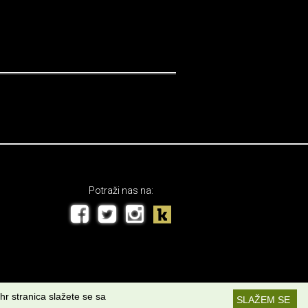
Potraži nas na:
hr stranica slažete se sa
SLAŽEM SE