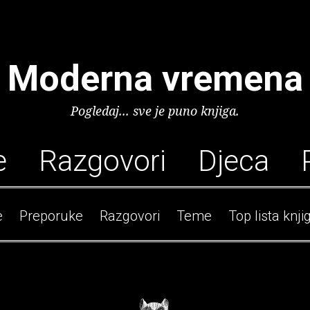
Moderna vremena
Pogledaj... sve je puno knjiga.
e
Razgovori
Djeca
e
Preporuke
Razgovori
Teme
Top lista knji