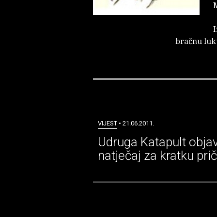
M
I
bračnu luk
VIJEST
• 21.06.2011.
Udruga Katapult objav
natječaj za kratku pri