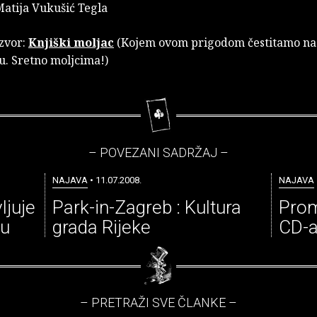
atija Vukušić Tegla
zvor:
Knjiški moljac
(Kojem ovom prigodom čestitamo na
u. Sretno moljcima!)
– POVEZANI SADRŽAJ –
NAJAVA
• 11.07.2008.
NAJAVA
ljuje
Park-in-Zagreb : Kultura
Prom
ču
grada Rijeke
CD-a 
– PRETRAŽI SVE ČLANKE –