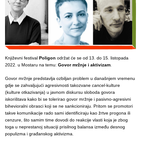
Književni festival
Poligon
održat će se od 13. do 15. listopada
2022. u Mostaru na temu:
Govor mržnje i aktivizam
.
Govor mržnje predstavlja ozbiljan problem u današnjem vremenu
gdje se zahvaljujući agresivnosti takozvane
cancel
-kulture
(kulture otkazivanja) u javnom diskursu sloboda govora
iskorištava kako bi se tolerirao govor mržnje i pasivno-agresivni
bihevioralni obrasci koji se ne sankcioniraju. Pritom se promotori
takve komunikacije rado sami identificiraju kao žrtve progona ili
cenzure, što samim time dovodi do reakcije vlasti koja je zbog
toga u neprestanoj situaciji prisilnog balansa između desnog
populizma i građanskog aktivizma.