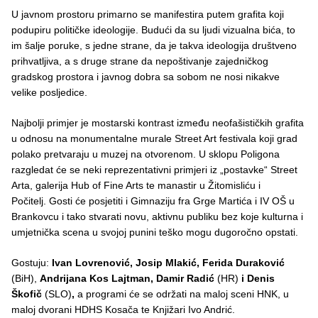
U javnom prostoru primarno se manifestira putem grafita koji
podupiru političke ideologije. Budući da su ljudi vizualna bića, to
im šalje poruke, s jedne strane, da je takva ideologija društveno
prihvatljiva, a s druge strane da nepoštivanje zajedničkog
gradskog prostora i javnog dobra sa sobom ne nosi nikakve
velike posljedice.
Najbolji primjer je mostarski kontrast između neofašističkih grafita
u odnosu na monumentalne murale Street Art festivala koji grad
polako pretvaraju u muzej na otvorenom. U sklopu Poligona
razgledat će se neki reprezentativni primjeri iz „postavke“ Street
Arta, galerija Hub of Fine Arts te manastir u Žitomisliću i
Počitelj. Gosti će posjetiti i Gimnaziju fra Grge Martića i IV OŠ u
Brankovcu i tako stvarati novu, aktivnu publiku bez koje kulturna i
umjetnička scena u svojoj punini teško mogu dugoročno opstati.
Gostuju:
Ivan Lovrenović, Josip Mlakić, Ferida Duraković
(BiH),
Andrijana Kos Lajtman, Damir Radić
(HR)
i Denis
Škofič
(SLO)
,
a programi će se održati na maloj sceni HNK, u
maloj dvorani HDHS Kosača te Knjižari Ivo Andrić.