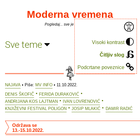
Moderna vremena
Pogledaj... sve je puno knjiga.
Sve teme
Visoki kontrast
Čitljiv slog
Podcrtane poveznice
NAJAVA
• Piše:
MV INFO
• 11.10.2022.
DENIS ŠKOFIČ
FERIDA DURAKOVIĆ
ANDRIJANA KOS LAJTMAN
IVAN LOVRENOVIĆ
KNJIŽEVNI FESTIVAL POLIGON
JOSIP MLAKIĆ
DAMIR RADIĆ
Održava se
13.-15.10.2022.