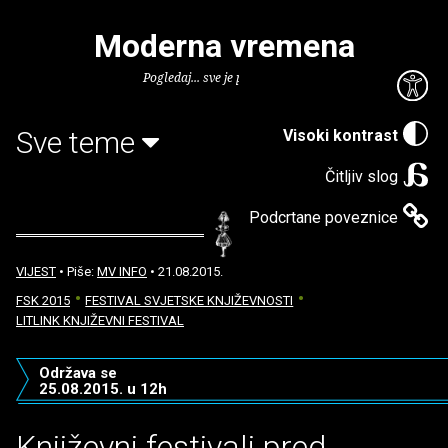
Moderna vremena
Pogledaj... sve je puno knjiga.
Sve teme
Visoki kontrast
Čitljiv slog
Podcrtane poveznice
VIJEST
• Piše:
MV INFO
• 21.08.2015.
FSK 2015
FESTIVAL SVJETSKE KNJIŽEVNOSTI
LITLINK KNJIŽEVNI FESTIVAL
Održava se
25.08.2015. u 12h
Književni festivali pred