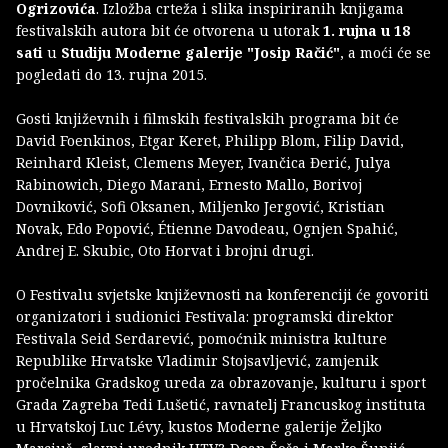
Ogrizovića
. Izložba crteža i slika inspiriranih knjigama
festivalskih autora bit će otvorena u utorak
1. rujna u 18
sati
u
Studiju Moderne galerije "Josip Račić"
, a moći će se
pogledati do 13. rujna 2015.
Gosti književnih i filmskih festivalskih programa bit će
David Foenkinos, Etgar Keret, Philipp Blom, Filip David,
Reinhard Kleist, Clemens Meyer, Ivančica Đerić, Julya
Rabinowich, Diego Marani, Ernesto Mallo, Borivoj
Dovniković, Sofi Oksanen, Miljenko Jergović, Kristian
Novak, Edo Popović, Étienne Davodeau, Ognjen Spahić,
Andrej E. Skubic, Oto Horvat i brojni drugi.
O Festivalu svjetske književnosti na konferenciji će govoriti
organizatori i sudionici Festivala: programski direktor
Festivala Seid Serdarević, pomoćnik ministra kulture
Republike Hrvatske Vladimir Stojsavljević, zamjenik
pročelnika Gradskog ureda za obrazovanje, kulturu i sport
Grada Zagreba Tedi Lušetić, ravnatelj Francuskog instituta
u Hrvatskoj Luc Lévy, kustos Moderne galerije Željko