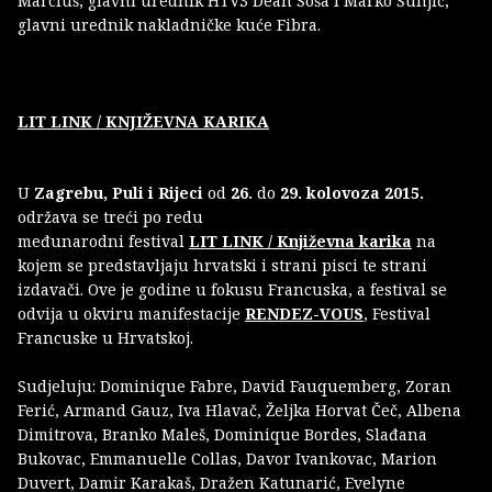
Marciuš, glavni urednik HTV3 Dean Šoša i Marko Šunjić,
glavni urednik nakladničke kuće Fibra.
LIT LINK / KNJIŽEVNA KARIKA
U
Zagrebu, Puli i Rijeci
od
26.
do
29. kolovoza 2015.
održava se treći po redu
međunarodni festival
LIT LINK / Književna karika
na
kojem se predstavljaju hrvatski i strani pisci te strani
izdavači. Ove je godine u fokusu Francuska, a festival se
odvija u okviru manifestacije
RENDEZ-VOUS
, Festival
Francuske u Hrvatskoj.
Sudjeluju: Dominique Fabre, David Fauquemberg, Zoran
Ferić, Armand Gauz, Iva Hlavač, Željka Horvat Čeč, Albena
Dimitrova, Branko Maleš, Dominique Bordes, Slađana
Bukovac, Emmanuelle Collas, Davor Ivankovac, Marion
Duvert, Damir Karakaš, Dražen Katunarić, Evelyne