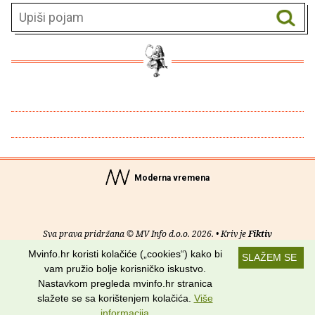
Moderna vremena
Sva prava pridržana © MV Info d.o.o. 2026. • Kriv je
Fiktiv
Mvinfo.hr koristi kolačiće („cookies“) kako bi
SLAŽEM SE
O nama
•
Pomoć
•
Uvjeti korištenja
•
RSS kanali
vam pružio bolje korisničko iskustvo.
Nastavkom pregleda mvinfo.hr stranica
Potraži nas na:
slažete se sa korištenjem kolačića.
Više
informacija