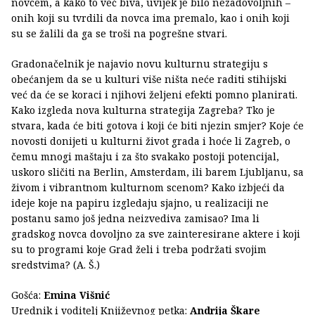
novcem, a kako to već biva, uvijek je bilo nezadovoljnih –
onih koji su tvrdili da novca ima premalo, kao i onih koji
su se žalili da ga se troši na pogrešne stvari.
Gradonačelnik je najavio novu kulturnu strategiju s
obećanjem da se u kulturi više ništa neće raditi stihijski
već da će se koraci i njihovi željeni efekti pomno planirati.
Kako izgleda nova kulturna strategija Zagreba? Tko je
stvara, kada će biti gotova i koji će biti njezin smjer? Koje će
novosti donijeti u kulturni život grada i hoće li Zagreb, o
čemu mnogi maštaju i za što svakako postoji potencijal,
uskoro sličiti na Berlin, Amsterdam, ili barem Ljubljanu, sa
živom i vibrantnom kulturnom scenom? Kako izbjeći da
ideje koje na papiru izgledaju sjajno, u realizaciji ne
postanu samo još jedna neizvediva zamisao? Ima li
gradskog novca dovoljno za sve zainteresirane aktere i koji
su to programi koje Grad želi i treba podržati svojim
sredstvima? (A. Š.)
Gošća:
Emina Višnić
Urednik i voditelj Književnog petka:
Andrija Škare