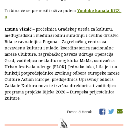
Tribina će se prenositi uživo putem
Youtube kanala KGZ-
a
.
Emina Višnić
– pročelnica Gradskog ureda za kulturu,
međugradsku i međunarodnu suradnju i civilno društvo.
Bila je ravnateljica Pogona – Zagrebačkog centra za
nezavisnu kulturu i mlade, koordinatorica nacionalne
mreže Clubture, zagrebačkog Saveza udruga Operacija
Grad, voditeljica net.kulturnog kluba MaMa, osnivačica
Urban festivala udruge [BLOK]. Jednako tako, bila je i na
funkciji potpredsjednice Izvršnog odbora europske mreže
Culture Action Europe, predsjednica Upravnog odbora
Zaklade Kultura nova te izvršna direktorica i voditeljica
programa projekta Rijeka 2O20 – Europska prijestolnica
kulture.
Preporuči članak