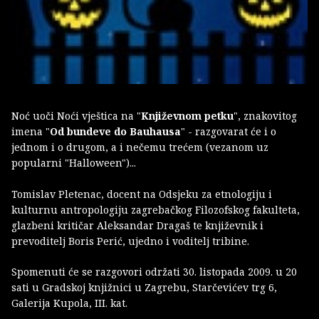
Noć uoči Noći vještica na "
Književnom petku
", znakovitog
imena "
Od bundeve do Bauhausa
" - razgovarat će i o
jednom i o drugom, a i nečemu trećem (vezanom uz
popularni "Halloween")...
Tomislav Pletenac, docent na Odsjeku za etnologiju i
kulturnu antropologiju zagrebačkog Filozofskog fakulteta,
glazbeni kritičar Aleksandar Dragaš te književnik i
prevoditelj Boris Perić, ujedno i voditelj tribine.
Spomenuti će se razgovori održati 30. listopada 2009. u 20
sati u Gradskoj knjižnici u Zagrebu, Starčevićev trg 6,
Galerija Kupola, III. kat.