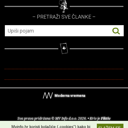
– PRETRAŽI SVE ČLANKE –
Moderna vremena
Sva prava pridržana © MV Info d.o.o. 2026. • Kriv je
Fiktiv
Mvinfo.hr koristi kolačiće („cookies“) kako bi