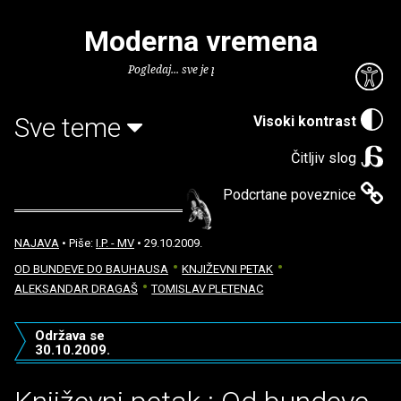
Moderna vremena
Pogledaj... sve je puno knjiga.
Sve teme
Visoki kontrast
Čitljiv slog
Podcrtane poveznice
NAJAVA
• Piše:
I.P. - MV
• 29.10.2009.
OD BUNDEVE DO BAUHAUSA
KNJIŽEVNI PETAK
ALEKSANDAR DRAGAŠ
TOMISLAV PLETENAC
Održava se
30.10.2009.