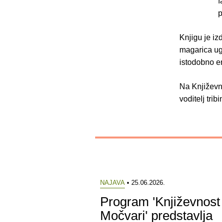
f
p
Knjigu je iz
magarica ugl
istodobno e
Na Književno
voditelj trib
NAJAVA
• 25.06.2026.
Program 'Književnost
Močvari' predstavlja