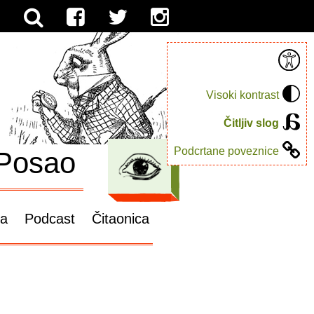
Visoki kontrast
Čitljiv slog
Podcrtane poveznice
Posao
ga
Podcast
Čitaonica