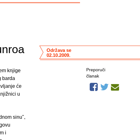
unroa
Održava se
02.10.2009.
Preporuči
jem knjige
članak
g barda
vljanje će
njižnici u
udnom sinu",
egovu
m i