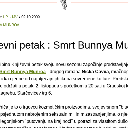
e:
I.P. - MV
• 02.10.2009.
A MUNROA
evni petak : Smrt Bunnya M
ribina Književni petak svoju novu sezonu započinje predstavlja
Smrt Bunnya Munroa
", drugog romana
Nicka Cavea
, mračno
ocka i jedne od najutjecajnijih ikona suvremene kulture. Predsta
e održati u petak, 2. listopada s početkom u 20 sati u Gradskoj k
agrebu, Starčevićev trg 6.
riča je to o trgovcu kozmetičkim proizvodima, svojevrsnom "bl
psjednutom nebrojenim seksualnim i inim zastranjenjima, o nj
legorijskom "putovanju na kraj noći" u potrazi za vlastitom dušo