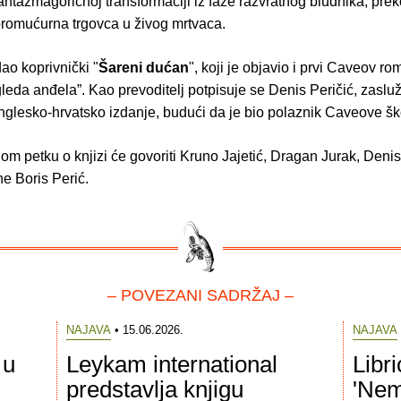
antazmagoričnoj transformaciji iz faze razvratnog bludnika, prek
romućurna trgovca u živog mrtvaca.
dao koprivnički "
Šareni dućan
", koji je objavio i prvi Caveov ro
eda anđela”. Kao prevoditelj potpisuje se Denis Peričić, zasluž
nglesko-hrvatsko izdanje, budući da je bio polaznik Caveove šk
m petku o knjizi će govoriti Kruno Jajetić, Dragan Jurak, Denis 
ine Boris Perić.
– POVEZANI SADRŽAJ –
NAJAVA
• 15.06.2026.
NAJAVA
 u
Leykam international
Libr
predstavlja knjigu
'Nem