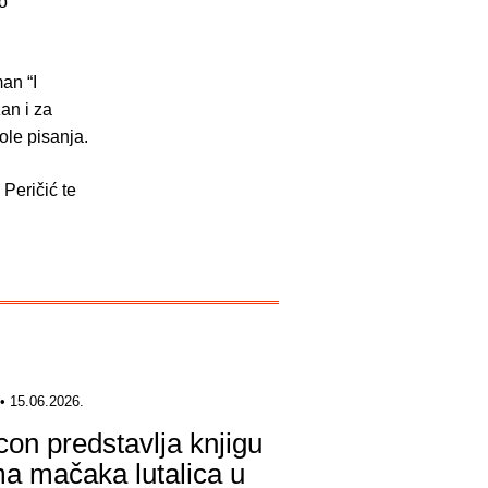
o
man “I
an i za
ole pisanja.
Peričić te
• 15.06.2026.
icon predstavlja knjigu
a mačaka lutalica u