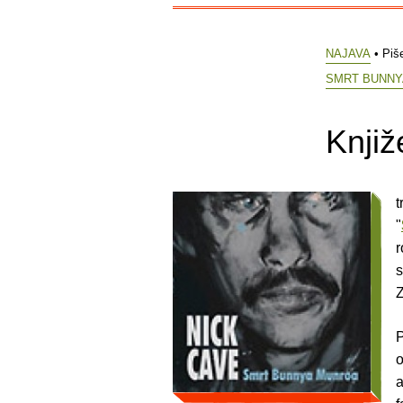
NAJAVA
• Piš
SMRT BUNNY
Knjiž
t
"
r
s
Z
P
o
a