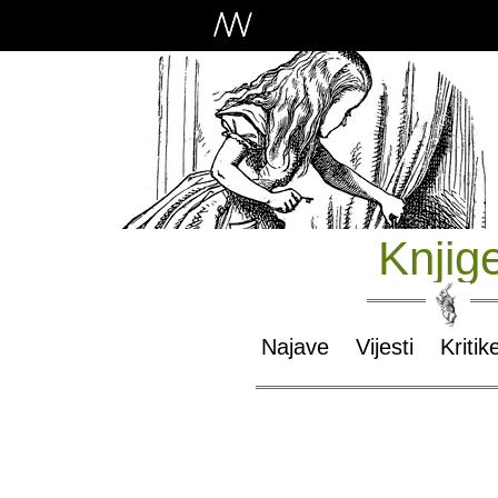
Knjig
Najave
Vijesti
Kritik