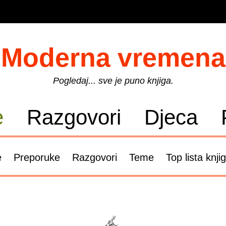
Moderna vremena
Pogledaj... sve je puno knjiga.
e
Razgovori
Djeca
e
Preporuke
Razgovori
Teme
Top lista knji