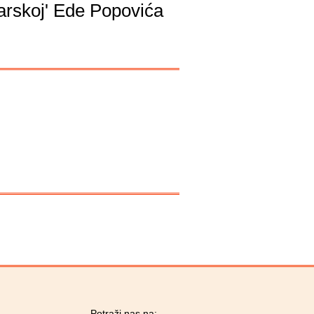
arskoj' Ede Popovića
Potraži nas na: