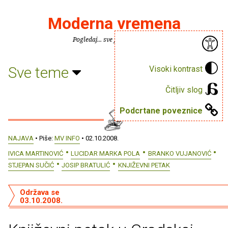
Moderna vremena
Pogledaj... sve je puno knjiga.
Sve teme
Visoki kontrast
Čitljiv slog
Podcrtane poveznice
NAJAVA
• Piše:
MV INFO
• 02.10.2008.
IVICA MARTINOVIĆ
LUCIDAR MARKA POLA
BRANKO VUJANOVIĆ
STJEPAN SUČIĆ
JOSIP BRATULIĆ
KNJIŽEVNI PETAK
Održava se
03.10.2008.