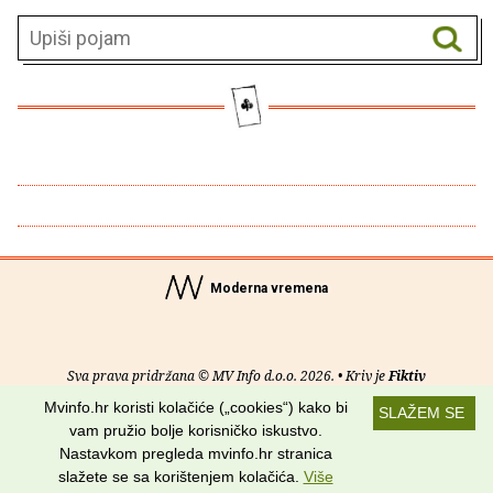
Moderna vremena
Sva prava pridržana © MV Info d.o.o. 2026. • Kriv je
Fiktiv
Mvinfo.hr koristi kolačiće („cookies“) kako bi
SLAŽEM SE
O nama
•
Pomoć
•
Uvjeti korištenja
•
RSS kanali
vam pružio bolje korisničko iskustvo.
Nastavkom pregleda mvinfo.hr stranica
Potraži nas na:
slažete se sa korištenjem kolačića.
Više