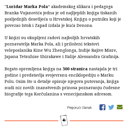
"
Lucidar Marka Pola
“ akademskog slikara i pedagoga
Branka Vujanovića jedna je od najljepših knjiga tiskanih
posljednjih desetljeća u Hrvatskoj. Knjigu o putniku koji je
povezao Istok i Zapad izdala je kuća Denona.
U knjizi su okupljeni radovi najboljih hrvatskih
poznavatelja Marka Pola, ali i priloženi tekstovi
veleposlanika Kine Wu Zhenglonga, Indije Rajive Misre,
Japana Tetsuhise Shirakawe i Italije Alessandra Grafinija.
Bogato opremljena knjiga na
300 stranica
nastajala je tri
godine i predstavlja svojevrsnu enciklopediju o Marku
Polu. Osim što u detalje opisuje njegova putovanja, knjiga
nudi niz novih znanstvenih prinosa poznavanju čudesne
biografije toga Korčulanina s venecijanskom adresom.
Preporuči članak