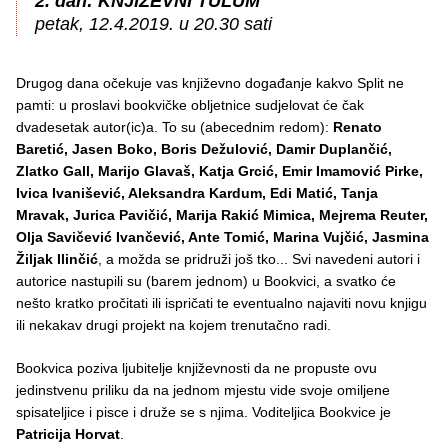
2. dan: KNJIŽEVNI TULUM
petak, 12.4.2019. u 20.30 sati
Drugog dana očekuje vas književno događanje kakvo Split ne
pamti: u proslavi bookvičke obljetnice sudjelovat će čak
dvadesetak autor(ic)a. To su (abecednim redom):
Renato
Baretić, Jasen Boko, Boris Dežulović, Damir Duplančić,
Zlatko Gall, Marijo Glavaš, Katja Grcić, Emir Imamović Pirke,
Ivica Ivanišević, Aleksandra Kardum, Edi Matić, Tanja
Mravak, Jurica Pavičić, Marija Rakić Mimica, Mejrema Reuter,
Olja Savičević Ivančević, Ante Tomić, Marina Vujčić, Jasmina
Žiljak Ilinčić
, a možda se pridruži još tko... Svi navedeni autori i
autorice nastupili su (barem jednom) u Bookvici, a svatko će
nešto kratko pročitati ili ispričati te eventualno najaviti novu knjigu
ili nekakav drugi projekt na kojem trenutačno radi.
Bookvica poziva ljubitelje književnosti da ne propuste ovu
jedinstvenu priliku da na jednom mjestu vide svoje omiljene
spisateljice i pisce i druže se s njima. Voditeljica Bookvice je
Patricija Horvat
.