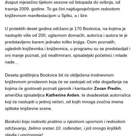
dvaput mjesečno tijekom sezone od listopada do svibnja, od
travnja 2009. godine. To ga čini najdugovječnijom redovitom
književnom manifestacijom u Splitu, a i šire.
U proteklih deset godina održano je 170 Bookvica, na kojima je
nastupilo više od 200, uglavnom domaćih, autorica i autora te je
predstavljeno barem jednako toliko knjiga. Osim poznatih,
uglednih književnika i književnica, u programu su se predstavljali i
oni manje poznati, još neafirmirani, spisateljski početnici i mlade
nade…
Deseta godišnjica Bookvice bit će obilježena trodnevnom
književnom proslavom koja će se sastojati od više događanja na
kojima će gostovati poznati pjesnik i kantautor
Zoran Predin
,
američka spisateljica
Katherine Arden
, te dvadesetak autorra/ica
koji će nastupiti u jednoj večeri, od kojih mnoga zvučna imena
splitske književne scene.
Bookvici koju redovito pratimo u njezinom upornom i redovitom
održavanju, želimo sretan 10. rođendan, i još mnogo knjiških
slavlja i uprizorenja!