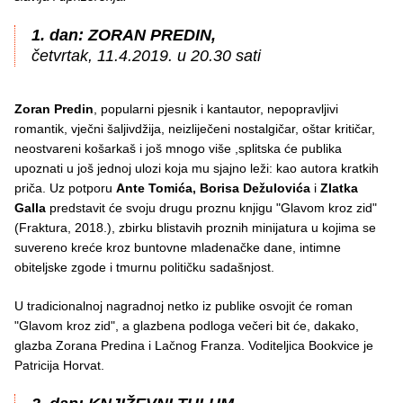
1. dan: ZORAN PREDIN,
četvrtak, 11.4.2019. u 20.30 sati
Zoran Predin
, popularni pjesnik i kantautor, nepopravljivi
romantik, vječni šaljivdžija, neizliječeni nostalgičar, oštar kritičar,
neostvareni košarkaš i još mnogo više ,splitska će publika
upoznati u još jednoj ulozi koja mu sjajno leži: kao autora kratkih
priča. Uz potporu
Ante Tomića, Borisa Dežulovića
i
Zlatka
Galla
predstavit će svoju drugu proznu knjigu "Glavom kroz zid"
(Fraktura, 2018.), zbirku blistavih proznih minijatura u kojima se
suvereno kreće kroz buntovne mladenačke dane, intimne
obiteljske zgode i tmurnu političku sadašnjost.
U tradicionalnoj nagradnoj netko iz publike osvojit će roman
"Glavom kroz zid", a glazbena podloga večeri bit će, dakako,
glazba Zorana Predina i Lačnog Franza. Voditeljica Bookvice je
Patricija Horvat.