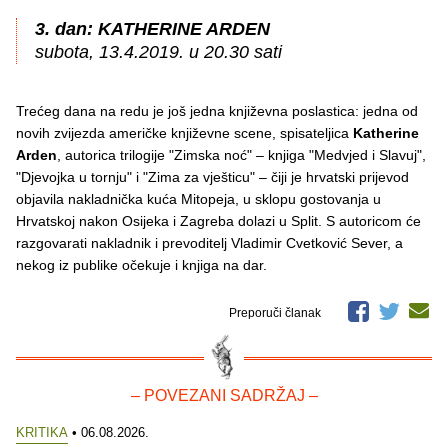
3. dan: KATHERINE ARDEN
subota, 13.4.2019. u 20.30 sati
Trećeg dana na redu je još jedna književna poslastica: jedna od
novih zvijezda američke književne scene, spisateljica
Katherine
Arden
, autorica trilogije "Zimska noć" – knjiga "Medvjed i Slavuj",
"Djevojka u tornju" i "Zima za vješticu" – čiji je hrvatski prijevod
objavila nakladnička kuća Mitopeja, u sklopu gostovanja u
Hrvatskoj nakon Osijeka i Zagreba dolazi u Split. S autoricom će
razgovarati nakladnik i prevoditelj Vladimir Cvetković Sever, a
nekog iz publike očekuje i knjiga na dar.
Preporuči članak
– POVEZANI SADRŽAJ –
KRITIKA
• 06.08.2026.