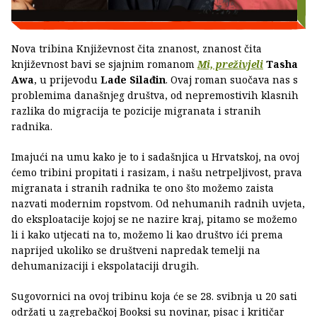
Nova tribina Književnost čita znanost, znanost čita
književnost bavi se sjajnim romanom
Mi, preživjeli
Tasha
Awa
, u prijevodu
Lade Silađin
. Ovaj roman suočava nas s
problemima današnjeg društva, od nepremostivih klasnih
razlika do migracija te pozicije migranata i stranih
radnika.
Imajući na umu kako je to i sadašnjica u Hrvatskoj, na ovoj
ćemo tribini propitati i rasizam, i našu netrpeljivost, prava
migranata i stranih radnika te ono što možemo zaista
nazvati modernim ropstvom. Od nehumanih radnih uvjeta,
do eksploatacije kojoj se ne nazire kraj, pitamo se možemo
li i kako utjecati na to, možemo li kao društvo ići prema
naprijed ukoliko se društveni napredak temelji na
dehumanizaciji i ekspolataciji drugih.
Sugovornici na ovoj tribinu koja će se 28. svibnja u 20 sati
održati u zagrebačkoj Booksi su novinar, pisac i kritičar