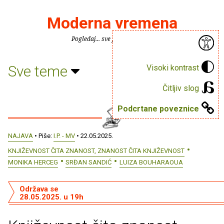
Moderna vremena
Pogledaj... sve je puno knjiga.
Sve teme
Visoki kontrast
Čitljiv slog
Podcrtane poveznice
NAJAVA
• Piše:
I.P. - MV
• 22.05.2025.
KNJIŽEVNOST ČITA ZNANOST, ZNANOST ČITA KNJIŽEVNOST
MONIKA HERCEG
SRĐAN SANDIĆ
LUIZA BOUHARAOUA
Održava se
28.05.2025. u 19h