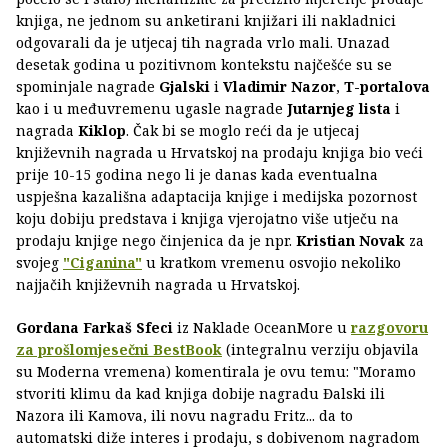
knjiga, ne jednom su anketirani knjižari ili nakladnici
odgovarali da je utjecaj tih nagrada vrlo mali. Unazad
desetak godina u pozitivnom kontekstu najčešće su se
spominjale nagrade
Gjalski
i
Vladimir Nazor
,
T-portalova
kao i u međuvremenu ugasle nagrade
Jutarnjeg lista
i
nagrada
Kiklop
. Čak bi se moglo reći da je utjecaj
književnih nagrada u Hrvatskoj na prodaju knjiga bio veći
prije 10-15 godina nego li je danas kada eventualna
uspješna kazališna adaptacija knjige i medijska pozornost
koju dobiju predstava i knjiga vjerojatno više utječu na
prodaju knjige nego činjenica da je npr.
Kristian Novak
za
svojeg
"Ciganina"
u kratkom vremenu osvojio nekoliko
najjačih književnih nagrada u Hrvatskoj.
Gordana Farkaš Sfeci
iz Naklade OceanMore u
razgovoru
za prošlomjesečni BestBook
(integralnu verziju objavila
su Moderna vremena) komentirala je ovu temu: "Moramo
stvoriti klimu da kad knjiga dobije nagradu Đalski ili
Nazora ili Kamova, ili novu nagradu Fritz... da to
automatski diže interes i prodaju, s dobivenom nagradom