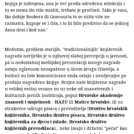
knjiga je izdvojena, ona je već prošla određenu selekciju i
tu se nema što više misliti, trebate je pročitati. Tako je vani,
tko dobije Bookera ili Goncourta to se ništa više ne
razmatra, kupuje se i čita, i to bi bilo predivno da se jednog
dana desi i kod nas."
Međutim, problem starijih, "tradicionalnijih" književnih
nagrada nerijetko je u njihovoj slaboj percepciji u javnosti,
pa u nedostatnoj medijskoj prezentaciji mnoge nagrade
ostaju uglavnom nezapažene u širem krugu čitatelja, a
budući su loše komunicirane onda ostaju i neutjecajne po
prodaju nagrađene knjige. Brojne naše književne nagrade
u velikoj većini vezane su uz neke od znanstvenih i
kulturnih javnih institicuja, poput
Hrvatske akademije
znanosti i umjetnosti - HAZU
ili
Matice hrvatske
, ili uz
strukovne udruge pisaca i prevoditelja (
Društvo hrvatskih
književnika
,
Hrvatsko društvo pisaca
,
Hrvatsko društvo
književnika za djecu i mlade
,
Hrvatsko društvo
književnih prevodilaca
)... neke imaju i državni "pečat" kao