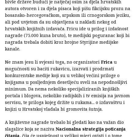
bivše države budući je natječaj osim za djela hrvatskih
autora otvoren i za djela pisaca koji pišu fikcijsku prozu na
bosansko-hercegovačkom, srpskom ili crnogorskom jeziku,
ali pod uvjetom da su objavljena u nakladi nekog od
hrvatskih knjižnih izdavača. Fricu ide u prilog i izdašnost
nagrade (75.000 kuna bruto), te medijski poguranac koji bi
nagrada trebala dobiti kroz brojne Styrijine medijske
kanale.
Ne znam jesu li svjesni toga, no organizatori
Frica
u
mogućnosti su baciti rukavicu, izazvati i prodrmati
konkurentske medije koji su u velikoj većini priloge o
knjigama u posljednjem desetljeću sveli na nepodnošljivi
minimum. Da nema nekoliko specijaliziranih knjiških
portala i blogova, nekoliko radijskih i tv emisija na javnom
servisu, te priloga kojeg držite u rukama... o izdavaštvu i
knjizi u Hrvatskoj vladala bi gromovita šutnja.
A književne nagrade trebalo bi gledati kao na važan dio
slagalice koja se naziva
Nacionalna strategija poticanja
čitanja
, čija će uspješnost u velikoj mjeri ovisti i o tome