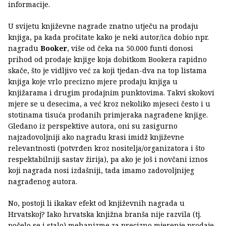
informacije.
U svijetu književne nagrade znatno utječu na prodaju
knjiga, pa kada pročitate kako je neki autor/ica dobio npr.
nagradu
Booker
, više od čeka na 50.000 funti donosi
prihod od prodaje knjige koja dobitkom Bookera rapidno
skače, što je vidljivo već za koji tjedan-dva na top listama
knjiga koje vrlo precizno mjere prodaju knjiga u
knjižarama i drugim prodajnim punktovima. Takvi skokovi
mjere se u desecima, a već kroz nekoliko mjeseci često i u
stotinama tisuća prodanih primjeraka nagrađene knjige.
Gledano iz perspektive autora, oni su zasigurno
najzadovoljniji ako nagradu krasi imidž književne
relevantnosti (potvrđen kroz nositelja/organizatora i što
respektabilniji sastav žirija), pa ako je još i novčani iznos
koji nagrada nosi izdašniji, tada imamo zadovoljnijeg
nagrađenog autora.
No, postoji li ikakav efekt od književnih nagrada u
Hrvatskoj? Iako hrvatska knjižna branša nije razvila (tj.
počelo se i stalo) mehanizme za precizno mjerenje prodaje