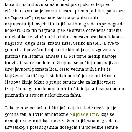
kuća ili uz njihovu snažno medijsko pokroviteljstvo,
višestruko su bolje komunicirane prema publici, po uzoru
na "šprance" prepoznate kod najpopularnijih i
najutjecajnijih svjetskih književnih nagrada (npr. nagrade
Booker). Oko tih nagrada ipak se stvara određena "drama",
u nekoliko se izlučujućih ciklusa sužava broj kandidata za
nagradu (duga lista, kratka lista, veliko finale...) a sve to
generira i povećan broj medijskih objava, razgovora s
piscima na listama, anketa i sl. Pri tome mediji nastoje
inovirati stare modele, u žirijima se počinju pojavljivati i
široj javnosti poznata lica, često većina njih i nije iz
književno-kritičkog "establishmenta" jer se pri izboru
članova žirija fokus s grupe stručnjaka za književnost
izmješta na grupu kompetentnih čitatelja, ali istovremeno i
priznatih u svojem neknjižnom fahu.
Tako je npr. posložen i žiri još uvijek mlade (treća joj je
godina tek) ali vrlo ambiciozne
Nagrade Fric
, koja se
nastoji nametnuti kao nova važna književna nagrada u
Hrvatskoj, s potencijalnim dosegom i u pojedine zemlje