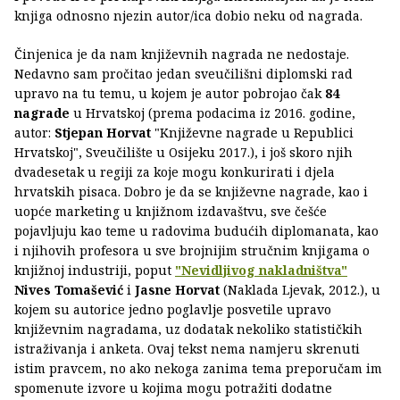
knjiga odnosno njezin autor/ica dobio neku od nagrada.
Činjenica je da nam književnih nagrada ne nedostaje.
Nedavno sam pročitao jedan sveučilišni diplomski rad
upravo na tu temu, u kojem je autor pobrojao čak
84
nagrade
u Hrvatskoj (prema podacima iz 2016. godine,
autor:
Stjepan Horvat
"Književne nagrade u Republici
Hrvatskoj", Sveučilište u Osijeku 2017.), i još skoro njih
dvadesetak u regiji za koje mogu konkurirati i djela
hrvatskih pisaca. Dobro je da se književne nagrade, kao i
uopće marketing u knjižnom izdavaštvu, sve češće
pojavljuju kao teme u radovima budućih diplomanata, kao
i njihovih profesora u sve brojnijim stručnim knjigama o
knjižnoj industriji, poput
"Nevidljivog nakladništva"
Nives Tomašević
i
Jasne Horvat
(Naklada Ljevak, 2012.), u
kojem su autorice jedno poglavlje posvetile upravo
književnim nagradama, uz dodatak nekoliko statističkih
istraživanja i anketa. Ovaj tekst nema namjeru skrenuti
istim pravcem, no ako nekoga zanima tema preporučam im
spomenute izvore u kojima mogu potražiti dodatne