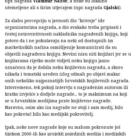
npr. nagrada
Vladimir Nazor
, a neke su lokalno
utemeljene ali s širim utjecajem (npr. nagrada
Gjalski
).
Za slabu percepciju u javnosti dio "krivnje" ide
organizatorima nagrada, a dio svakako treba pripisati i
čestoj neinventivnosti nakladnika nagrađenih knjiga, koji
gotovo da i ne pokušavaju na neki od dostupnih im
marketinških načina osmišljenije komunicirati da su
objavili nagrađenu knjigu. Nevini nisu niti knjižari jer se u
knjižarama rijetko može vidjeti neku knjigu jasno
označenu da je dobila neku književnu nagradu, a skoro
nikada i tematski uređen izlog odmah po objavi makar
onih nekoliko najpoznatijih hrvatskih književnih nagrada.
Istovremeno, tek pokoji intervju s nagrađenim autorom ili
kratko izvješće s dodjele nagrade... to je maksimum na koji
se u hrvatskim medijima prate književne nagrade.
Naravno, osim ako iza nagrade ne stoji i sam medij, bilo
kao pokretač bilo kao medijski pokrovitelj.
Ipak, neke nove nagrade koje su mahom pokrenute još
tijekom 2000-ih kao projekti pojedinih medija i medijskih