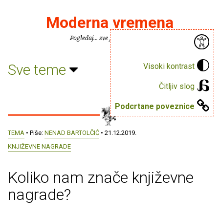
Moderna vremena
Pogledaj... sve je puno knjiga.
Sve teme
Visoki kontrast
Čitljiv slog
Podcrtane poveznice
TEMA
• Piše:
NENAD BARTOLČIĆ
• 21.12.2019.
KNJIŽEVNE NAGRADE
Koliko nam znače književne
nagrade?