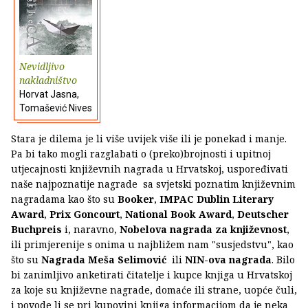
Nevidljivo
nakladništvo
Horvat Jasna,
Tomašević Nives
Stara je dilema je li više uvijek više ili je ponekad i manje.
Pa bi tako mogli razglabati o (preko)brojnosti i upitnoj
utjecajnosti književnih nagrada u Hrvatskoj, uspoređivati
naše najpoznatije nagrade sa svjetski poznatim književnim
nagradama kao što su
Booker
,
IMPAC Dublin Literary
Award
,
Prix Goncourt
,
National Book Award
,
Deutscher
Buchpreis
i, naravno,
Nobelova nagrada za književnost
,
ili primjerenije s onima u najbližem nam "susjedstvu", kao
što su
Nagrada Meša Selimović
ili
NIN-ova nagrada
. Bilo
bi zanimljivo anketirati čitatelje i kupce knjiga u Hrvatskoj
za koje su književne nagrade, domaće ili strane, uopće čuli,
i povode li se pri kupovini knjiga informacijom da je neka