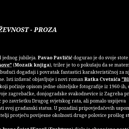
ŽEVNOST - PROZA
 jednog jubileja.
Pavao Pavličić
dogurao je do svoje stote 
sove"
(
Mozaik knjiga
), triler je to o pokušaju da se mate
budući događaji i povratak fantastici karakterističnoj za 
. Isti izdavač objavljuje i novi roman
Ratka Cvetnića
"Bl
koji počinje opisom jedne obiteljske fotografije iz 1960-ih, o
 svoje zagrebačke, donjogradske svakodnevice iz Zagreba p
 po završetku Drugog svjetskog rata, ali pomalo uspijeva
ati svoj građanski status. U pozadini pripovjedačevih usp
telji protječu povijesne okolnosti druge polovice prošlog sto