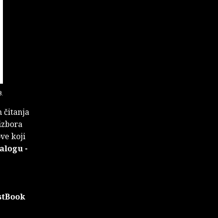
8.
h čitanja
izbora
ve koji
talogu
-
stBook