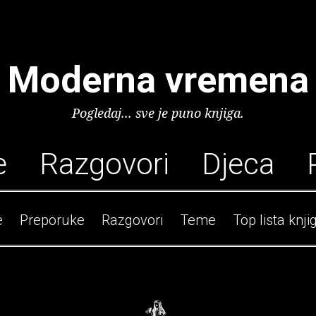
Moderna vremena
Pogledaj... sve je puno knjiga.
e
Razgovori
Djeca
e
Preporuke
Razgovori
Teme
Top lista knji