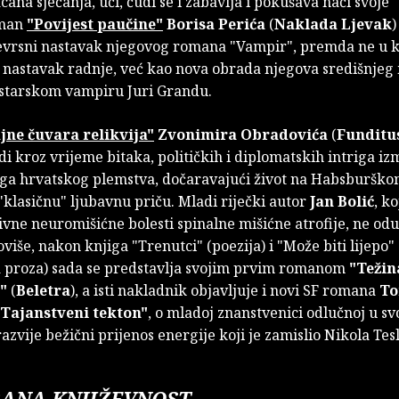
cana sjećanja, uči, čudi se i zabavlja i pokušava naći svoje
oman
"Povijest paučine"
Borisa Perića
(
Naklada Ljevak
)
jevrsni nastavak njegovog romana "Vampir", premda ne u 
o nastavak radnje, već kao nova obrada njegova središnjeg
istarskom vampiru Juri Grandu.
jne čuvara relikvija"
Zvonimira Obradovića
(
Funditu
odi kroz vrijeme bitaka, političkih i diplomatskih intriga i
ga hrvatskog plemstva, dočaravajući život na Habsburško
 "klasičnu" ljubavnu priču. Mladi riječki autor
Jan Bolić
, ko
vne neuromišićne bolesti spinalne mišićne atrofije, ne odu
toviše, nakon knjiga "Trenutci" (poezija) i "Može biti lijepo" 
a proza) sada se predstavlja svojim prvim romanom
"Težin
"
(
Beletra
), a isti nakladnik objavljuje i novi SF romana
To
"Tajanstveni tekton"
, o mladoj znanstvenici odlučnoj u sv
azvije bežični prijenos energije koji je zamislio Nikola Tesl
ANA KNJIŽEVNOST -