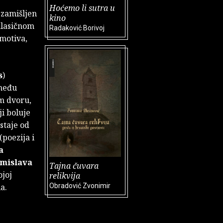
Hoćemo li sutra u
 zamišljen
kino
klasičnom
Radaković Borivoj
 motiva,
s
)
zmeđu
m dvoru,
ji boluje
staje od
(poezija i
a
mislava
Tajna čuvara
ojoj
relikvija
a.
Obradović Zvonimir