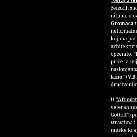
"Gitara o
ženskih sud
nitima, u 
Gromača
u
neformalnu
kojima para
arhitekture
općenito.
"
priče iz sv
naslonjenos
kino"
(
V.B
društvenim
U
"Afrodi
veteran su
Gottoff") 
strastima i
mitske kra