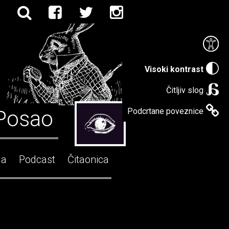
Visoki kontrast
Čitljiv slog
Posao
Podcrtane poveznice
ga
Podcast
Čitaonica