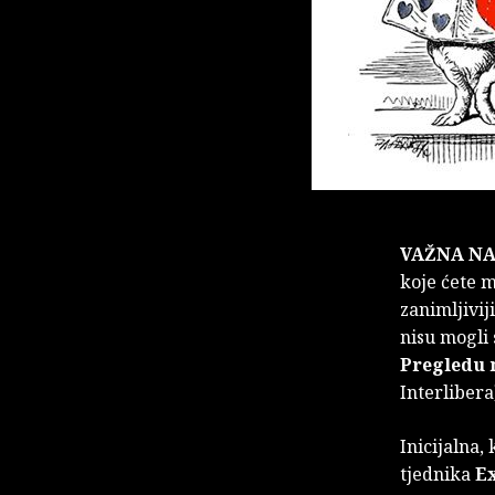
VAŽNA N
koje ćete 
zanimljivij
nisu mogli 
Pregledu 
Interlibera
Inicijalna,
tjednika
E