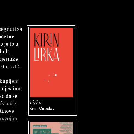
segnuti za
očetne
o je to u
dnih
pjesnike
starosti).
okupljeni
m mjestima
ao da se
Lirka
okružje,
Kirin Miroslav
stihove
a svojim