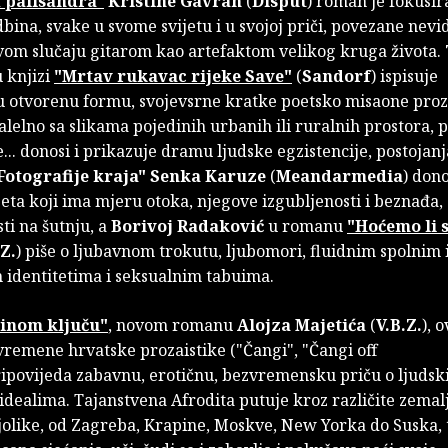
d palisandra"
Kristine Gavran
(
Disput
) roman je fokusir
bina, svake u svome svijetu i u svojoj priči, povezane nevi
ovom slučaju gitarom kao artefaktom velikog kruga života.
 knjizi
"Mrtav rukavac rijeke Save"
(
Sandorf
) ispisuje
 otvorenu formu, svojevsrne kratke poetsko misaone proz
lelno sa slikama pojedinih urbanih ili ruralnih prostora, p
... donosi i prikazuje dramu ljudske egzistencije, postojanj
Fotografije kraja"
Senka Karuze
(
Meandarmedia
) don
ijeta koji ima mjeru otoka, njegove izgubljenosti i beznađa,
ti na šutnju, a
Borivoj Radaković
u romanu
"Hoćemo li 
.Z.
) piše o ljubavnom trokutu, ljubomori, fluidnim spolnim 
 identitetima i seksualnim tabuima.
tinom ključu"
, novom romanu
Alojza Majetića
(
V.B.Z.
), o
vremene hrvatske prozaistike ("Čangi", "Čangi off
pripovijeda zabavnu, erotičnu, bezvremensku priču o ljuds
 idealima. Tajanstvena Afrodita putuje kroz različite zemalj
jolike, od Zagreba, Krapine, Moskve, New Yorka do Suska, 