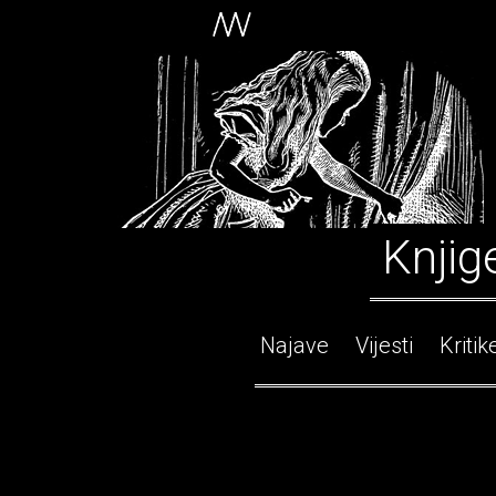
Knjig
Najave
Vijesti
Kritik