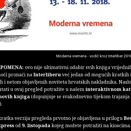
Moderna vremena - vodič kroz Interliber 201
APOMENA:
ovo nije ultimativni odabir svih knjiga vrijedni
moći pronaći na
Interliberu
već jedan od mogućih kratkih 
ih i netom objavljenih noviteta hrvatskih nakladnika. Naslo
stati u ovaj pregled potražite u našem
interaktivnom ka
novih knjiga
(dopunjuje se svakodnevno tijekom trajanja
).
 kratka verzija pregleda prvotno je objavljena u prilogu
Be
xpress
od
9. listopada
kojeg možete potražiti na kioscima.