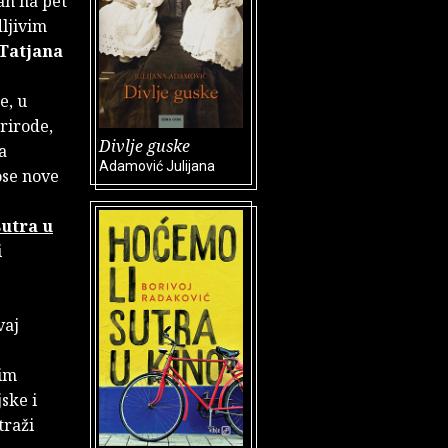
an na pet
dljivim
Tatjana
e, u
rirode,
Divlje guske
a
Adamović Julijana
ose nove
sutra u
i
vaj
kim
ske i
traži