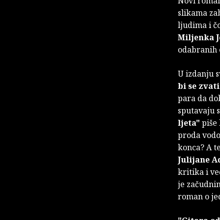
Novi roma
slikama zab
ljudima i č
Miljenka 
odabranih e
U izdanju s
bi se zvat
para da do
sputavaju s
ljeta"
piše 
proda vodo
konca? A te
Julijane 
kritika i v
je začudnim
roman o je