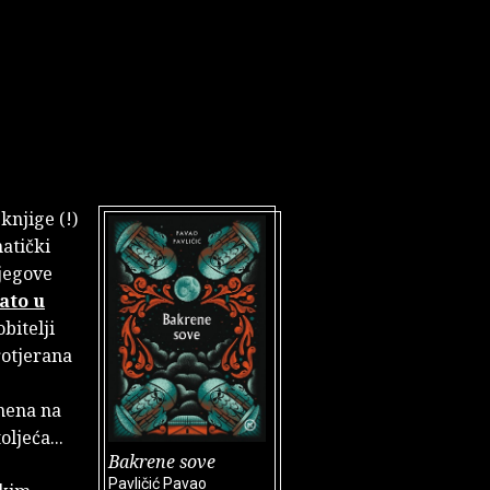
knjige (!)
matički
njegove
ato u
bitelji
rotjerana
omena na
ljeća...
Bakrene sove
Pavličić Pavao