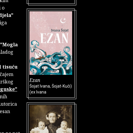
skim
 o
djela"
jiga
"Mogla
mladog
h
 tisuću
učajem
Ezan
urškog
Šojat Ivana, Šojat-Kuči)
 guske"
(ex Ivana
čnih
Autorica
resan