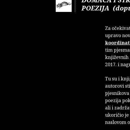
POEZIJA (dopu
Za očekivat
upravo nov
koordinat
tim pjesmam
književnih
2017. i nag
Tu su i knj
autorovi st
pjesnikova 
poezija po
ali i zadrž
ukoričio je
naslovom o