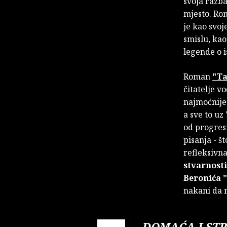
svoja razba
mjesto. R
je kao svo
smislu, ka
legende o 
Roman
"Ta
čitatelje v
najmoćnije
a sve to uz
od progresi
pisanja - š
refleksivn
stvarnosti
Beronića
nakani da r
DOMAĆA I STR