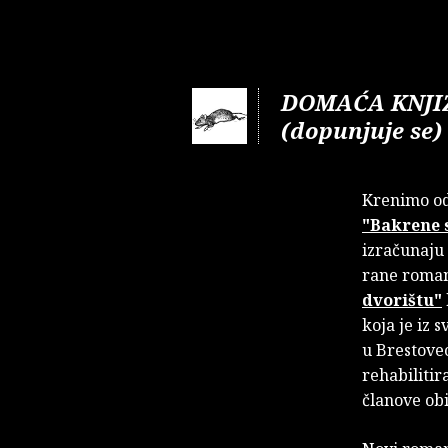
DOMAĆA KNJI
(dopunjuje se)
Krenimo od
"Bakrene 
izračunaju 
rane romane
dvorištu"
koja je iz
u Brestovec
rehabilitir
članove obi