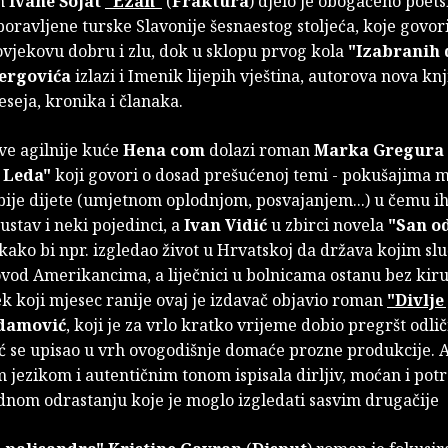
n
Ivane Šojat
"Ezan"
(
Fraktura
) djelo je obogaćeno poet
oravljene turske Slavonije šesnaestog stoljeća, koje govori
ovjekovu dobru i zlu, dok u sklopu prvog kola
"Izabranih 
Jergovića
izlazi i Imenik lijepih vještina, autorova nova kn
seja, kronika i članaka.
ve agilnije kuće
Hena com
dolazi roman
Marka Gregura
i Leda"
koji govori o dosad prešućenoj temi - pokušajima 
bije dijete (umjetnom oplodnjom, posvajanjem...) u čemu i
ustav i neki pojedinci, a
Ivan Vidić
u zbirci novela
"San od
kako bi npr. izgledao život u Hrvatskoj da država kojim sl
vod Amerikancima, a liječnici u bolnicama ostanu bez kir
k koji mjesec ranije ovaj je izdavač objavio roman
"Divlje
Adamović
,
koji je za vrlo kratko vrijeme dobio pregršt odli
eć se upisao u vrh ovogodišnje domaće prozne produkcije. 
 jezikom i autentičnim tonom ispisala dirljiv, moćan i pot
dnom odrastanju koje je moglo izgledati sasvim drugačije