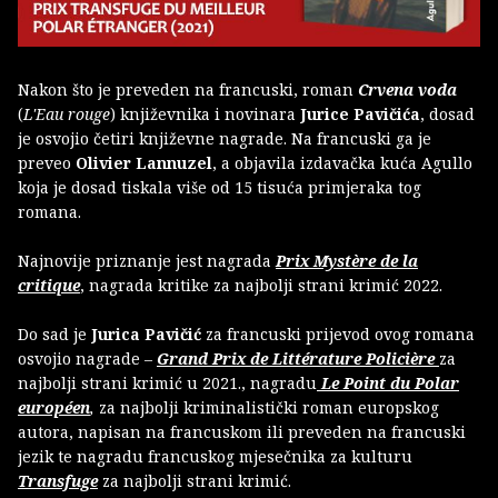
Nakon što je preveden na francuski, roman
Crvena voda
(
L'Eau rouge
)
književnika i novinara
Jurice Pavičića
, dosad
je osvojio četiri književne nagrade. Na francuski ga je
preveo
Olivier Lannuzel
, a objavila izdavačka kuća Agullo
koja je dosad tiskala više od 15 tisuća primjeraka tog
romana.
Najnovije priznanje jest nagrada
Prix Mystère de la
critique
, nagrada kritike za najbolji strani krimić 2022.
Do sad je
Jurica Pavičić
za francuski prijevod ovog romana
osvojio nagrade –
Grand Prix de Littérature Policière
za
najbolji strani krimić u 2021., nagradu
Le Point du Polar
européen
,
za najbolji kriminalistički roman europskog
autora, napisan na francuskom ili preveden na francuski
jezik te nagradu francuskog mjesečnika za kulturu
Transfuge
za najbolji strani krimić.