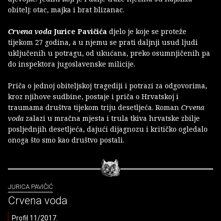
obitelj: otac, majka i brat blizanac.
Crvena voda
Jurice Pavičića
djelo je koje se proteže
tijekom 27 godina, a u njemu se prati daljnji usud ljudi
uključenih u potragu, od ukućana, preko osumnjičenih pa
do inspektora jugoslavenske milicije.
Priča o jednoj obiteljskoj tragediji i potrazi za odgovorima,
kroz njihove sudbine, postaje i priča o Hrvatskoj i
traumama društva tijekom triju desetljeća. Roman
Crvena
voda
zalazi u mračna mjesta i trula tkiva hrvatske zbilje
posljednjih desetljeća, dajući dijagnozu i kritičko ogledalo
onoga što smo kao društvo postali.
JURICA PAVIČIĆ
Crvena voda
Profil 11/2017.