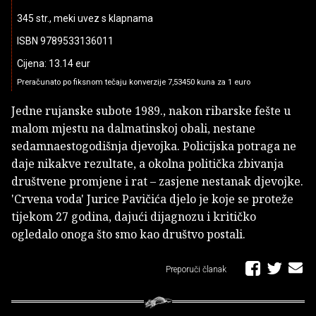
345 str., meki uvez s klapnama
ISBN 9789533136011
Cijena: 13.14 eur
Preračunato po fiksnom tečaju konverzije 7,53450 kuna za 1 euro
Jedne rujanske subote 1989., nakon ribarske fešte u
malom mjestu na dalmatinskoj obali, nestane
sedamnaestogodišnja djevojka. Policijska potraga ne
daje nikakve rezultate, a okolna politička zbivanja
društvene promjene i rat – zasjene nestanak djevojke.
'Crvena voda' Jurice Pavičića djelo je koje se proteže
tijekom 27 godina, dajući dijagnozu i kritičko
ogledalo onoga što smo kao društvo postali.
Preporuči članak