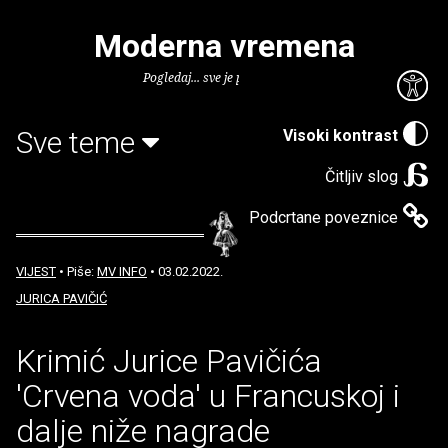
Moderna vremena
Pogledaj... sve je puno knjiga.
Sve teme
Visoki kontrast
Čitljiv slog
Podcrtane poveznice
VIJEST
• Piše:
MV INFO
• 03.02.2022.
JURICA PAVIČIĆ
Krimić Jurice Pavičića
'Crvena voda' u Francuskoj i
dalje niže nagrade