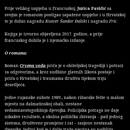
Prije velikog uspjeha u Francuskoj,
Jurica Pavičić
sa
svojim je romanom postigao zapažene uspjehe i u Hrvatskoj
te je dobio nagradu
Ksaver Šandor Đalski
i nagradu
Fric
.
Knjiga je izvorno objavljena 2017. godine, a prije
francuskog dobila je i njemačko izdanje.
O romanu:
Roman
Crvena voda
priča je o obiteljskoj tragediji i potrazi
za odgovorima, a kroz sudbine glavnih likova postaje i
priča o Hrvatskoj i traumama društva tijekom triju
desetljeća.
Jedne rujanske subote 1989., nakon ribarske fešte u malom
mjestu na dalmatinskoj obali, nestane
sedamnaestogodišnja djevojka. Policijska potraga ne daje
nikakve rezultate, a okolna politička zbivanja - pad jednog
sistema, društvene promjene i rat – zasjene nestanak
djevojke. Jedini koji je i dalje traže njezina su najbliža