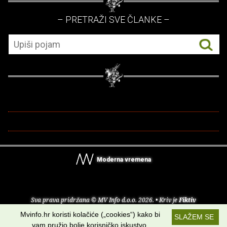
– PRETRAŽI SVE ČLANKE –
Moderna vremena
Sva prava pridržana © MV Info d.o.o. 2026. • Kriv je
Fiktiv
Mvinfo.hr koristi kolačiće („cookies“) kako bi
SLAŽEM SE
O nama
•
Pomoć
•
Uvjeti korištenja
•
RSS kanali
vam pružio bolje korisničko iskustvo.