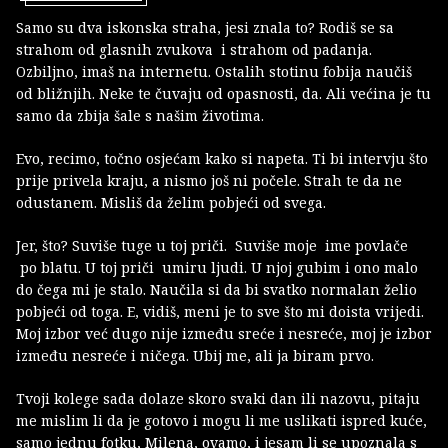
Samo su dva iskonska straha, jesi znala to? Rodiš se sa
strahom od glasnih zvukova i strahom od padanja.
Ozbiljno, imaš na internetu. Ostalih stotinu fobija naučiš
od bližnjih. Neke te čuvaju od opasnosti, da. Ali većina je tu
samo da zbija šale s našim životima.
Evo, recimo, točno osjećam kako si napeta. Ti bi intervju što
prije privela kraju, a nismo još ni počele. Strah te da ne
odustanem. Misliš da želim pobjeći od svega.
Jer, što? Suviše tuge u toj priči. Suviše moje ime povlače
po blatu. U toj priči umiru ljudi. U njoj gubim i ono malo
do čega mi je stalo. Naučila si da bi svatko normalan želio
pobjeći od toga. E, vidiš, meni je to sve što mi doista vrijedi.
Moj izbor već dugo nije između sreće i nesreće, moj je izbor
između nesreće i ničega. Ubij me, ali ja biram prvo.
Tvoji kolege sada dolaze skoro svaki dan ili nazovu, pitaju
me mislim li da je gotovo i mogu li me uslikati ispred kuće,
samo jednu fotku, Milena, ovamo, i jesam li se upoznala s