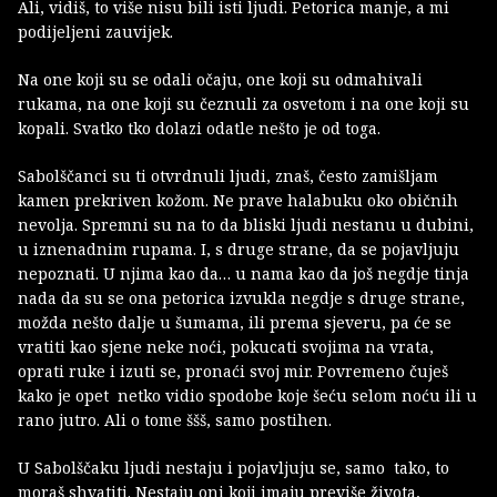
Ali, vidiš, to više nisu bili isti ljudi. Petorica manje, a mi
podijeljeni zauvijek.
Na one koji su se odali očaju, one koji su odmahivali
rukama, na one koji su čeznuli za osvetom i na one koji su
kopali. Svatko tko dolazi odatle nešto je od toga.
Sabolščanci su ti otvrdnuli ljudi, znaš, često zamišljam
kamen prekriven kožom. Ne prave halabuku oko običnih
nevolja. Spremni su na to da bliski ljudi nestanu u dubini,
u iznenadnim rupama. I, s druge strane, da se pojavljuju
nepoznati. U njima kao da… u nama kao da još negdje tinja
nada da su se ona petorica izvukla negdje s druge strane,
možda nešto dalje u šumama, ili prema sjeveru, pa će se
vratiti kao sjene neke noći, pokucati svojima na vrata,
oprati ruke i izuti se, pronaći svoj mir. Povremeno čuješ
kako je opet netko vidio spodobe koje šeću selom noću ili u
rano jutro. Ali o tome ššš, samo postihen.
U Sabolščaku ljudi nestaju i pojavljuju se, samo tako, to
moraš shvatiti. Nestaju oni koji imaju previše života,