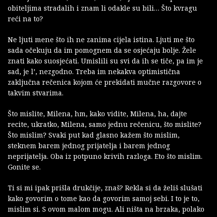
obiteljima stradalih i znam li odakle su bili… Što kvragu
reći na to?
Ne ljuti mene što ih ne zanima cijela istina. Ljuti me što
sada očekuju da im pomognem da se osjećaju bolje. Žele
znati kako suosjećati. Umislili su svi da ih se tiče, pa im je
sad, je l’, nezgodno. Treba im nekakva optimistična
zaključna rečenica kojom će prekidati mučne razgovore o
takvim stvarima.
Što mislite, Milena, hm, kako vidite, Milena, ha, dajte
recite, ukratko, Milena, samo jednu rečenicu, što mislite?
Što mislim? Svaki put kad glasno kažem što mislim,
steknem barem jednog prijatelja i barem jednog
neprijatelja. Oba iz potpuno krivih razloga. Eto što mislim.
Gonite se.
Ti si mi ipak prišla drukčije, znaš? Rekla si da želiš slušati
kako govorim o tome kao da govorim samoj sebi. I to je to,
mislim si. S ovom malom mogu. Ali ništa na brzaka, polako