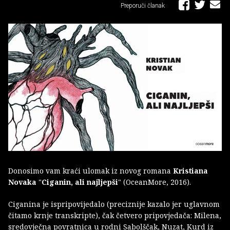
Preporuči članak
Donosimo vam kraći ulomak iz novog romana
Kristiana
Novaka
"
Ciganin, ali najljepši
" (OceanMore, 2016).
Ciganina je ispripovijedalo (preciznije kazalo jer uglavnom
čitamo krnje transkripte), čak četvero pripovjedača: Milena,
sredovječna povratnica u rodni Sabolščak, Nuzat, Kurd iz