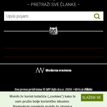
– PRETRAŽI SVE ČLANKE –
Moderna vremena
Sva prava pridržana © MV Info d.o.o. 2026. • Kriv je
Fiktiv
Mvinfo.hr koristi kolačiće („cookies“) kako bi
SLAŽEM SE
O nama
•
Pomoć
•
Uvjeti korištenja
•
RSS kanali
vam pružio bolje korisničko iskustvo.
Nastavkom pregleda mvinfo.hr stranica