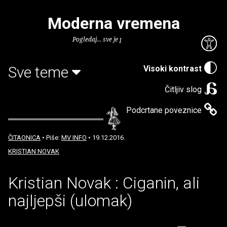
Moderna vremena
Pogledaj... sve je puno knjiga.
Sve teme
Visoki kontrast
Čitljiv slog
Podcrtane poveznice
ČITAONICA
• Piše:
MV INFO
• 19.12.2016.
KRISTIAN NOVAK
Kristian Novak : Ciganin, ali
najljepši (ulomak)