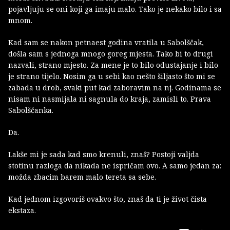
pojavljuju se oni koji ga imaju malo. Tako je nekako bilo i sa
mnom.
Kad sam se nakon petnaest godina vratila u Sabolščak,
došla sam s jednoga mnogo goreg mjesta. Tako bi to drugi
nazvali, strano mjesto. Za mene je to bilo odustajanje i bilo
je strano tijelo. Nosim ga u sebi kao nešto šiljasto što mi se
zabada u drob, svaki put kad zaboravim na nj. Godinama se
nisam ni nasmijala ni sagnula do kraja, zamisli to. Prava
Sabolščanka.
Da.
Lakše mi je sada kad smo krenuli, znaš? Postoji valjda
stotinu razloga da nikada ne ispričam ovo. A samo jedan za:
možda zbacim barem malo tereta sa sebe.
Kad jednom izgovoriš ovakvo što, znaš da ti je život čista
ekstaza.