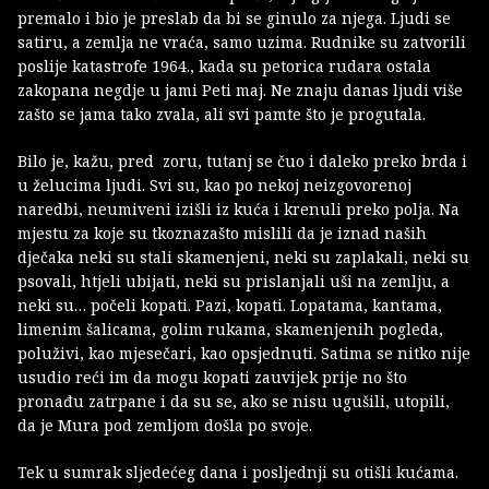
premalo i bio je preslab da bi se ginulo za njega. Ljudi se
satiru, a zemlja ne vraća, samo uzima. Rudnike su zatvorili
poslije katastrofe 1964., kada su petorica rudara ostala
zakopana negdje u jami Peti maj. Ne znaju danas ljudi više
zašto se jama tako zvala, ali svi pamte što je progutala.
Bilo je, kažu, pred zoru, tutanj se čuo i daleko preko brda i
u želucima ljudi. Svi su, kao po nekoj neizgovorenoj
naredbi, neumiveni izišli iz kuća i krenuli preko polja. Na
mjestu za koje su tkoznazašto mislili da je iznad naših
dječaka neki su stali skamenjeni, neki su zaplakali, neki su
psovali, htjeli ubijati, neki su prislanjali uši na zemlju, a
neki su… počeli kopati. Pazi, kopati. Lopatama, kantama,
limenim šalicama, golim rukama, skamenjenih pogleda,
poluživi, kao mjesečari, kao opsjednuti. Satima se nitko nije
usudio reći im da mogu kopati zauvijek prije no što
pronađu zatrpane i da su se, ako se nisu ugušili, utopili,
da je Mura pod zemljom došla po svoje.
Tek u sumrak sljedećeg dana i posljednji su otišli kućama.