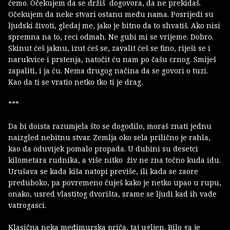
ćemo. Očekujem da se držiš dogovora, da ne prekidaš.
Očekujem da neke stvari ostanu među nama. Posrijedi su
ljudski životi, gledaj me, jako je bitno da to shvatiš. Ako nisi
spremna na to, reci odmah. Ne gubi mi se vrijeme. Dobro.
Skinut ćeš jaknu, izut ćeš se, zavalit ćeš se fino, riješi se i
narukvice i prstenja, natočit ću nam po čašu crnog. Smiješ
zapaliti, i ja ću. Nema drugog načina da se govori o tuzi.
Kao da ti se vratio netko tko ti je drag.
***
Da bi doista razumjela što se dogodilo, moraš znati jednu
naizgled nebitnu stvar. Zemlja oko sela prilično je rahla,
kao da oduvijek pomalo propada. U dubini su desetci
kilometara rudnika, a više nitko živ ne zna točno kuda idu.
Urušava se kada kiša natopi previše, ili kada se zaore
preduboko, pa povremeno čuješ kako je netko upao u rupu,
onako, usred vlastitog dvorišta, srame se ljudi kad ih vade
vatrogasci.
Klasična neka međimurska priča, taj ugljen. Bilo ga je