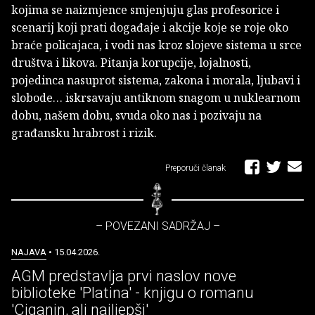
kojima se naizmjence smjenjuju glas profesorice i
scenarij koji prati događaje i akcije koje se roje oko
braće policajaca, i vodi nas kroz slojeve sistema u srce
društva i likova. Pitanja korupcije, lojalnosti,
pojedinca nasuprot sistema, zakona i morala, ljubavi i
slobode… iskrsavaju antiknom snagom u nuklearnom
dobu, našem dobu, svuda oko nas i pozivaju na
građansku hrabrost i rizik.
Preporuči članak
– POVEZANI SADRŽAJ –
NAJAVA
• 15.04.2026.
AGM predstavlja prvi naslov nove
biblioteke 'Platina' - knjigu o romanu
'Ciganin, ali najljepši'