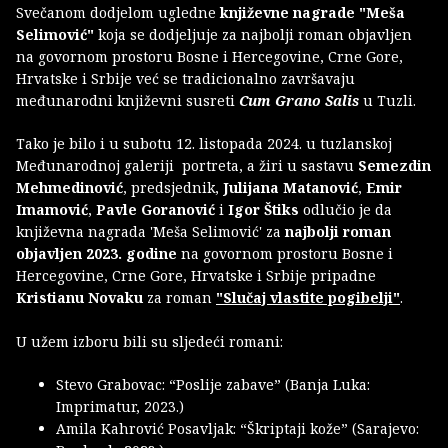
Svečanom dodjelom ugledne
književne nagrade "Meša
Selimović"
koja se dodjeljuje za najbolji roman objavljen
na govornom prostoru Bosne i Hercegovine, Crne Gore,
Hrvatske i Srbije već se tradicionalno završavaju
međunarodni književni susreti
Cum Grano Salis
u Tuzli.
Tako je bilo i u subotu 12. listopada 2024. u tuzlanskoj
Međunarodnoj galeriji portreta, a žiri u sastavu
Semezdin
Mehmedinović
, predsjednik,
Julijana Matanović
,
Emir
Imamović
,
Pavle Goranović
i
Igor Štiks
odlučio je da
književna nagrada 'Meša Selimović' za
najbolji roman
objavljen 2023. godine
na govornom prostoru Bosne i
Hercegovine, Crne Gore, Hrvatske i Srbije pripadne
Kristianu Novaku
za roman
"Slučaj vlastite pogibelji"
.
U užem izboru bili su sljedeći romani:
Stevo Grabovac: “Poslije zabave” (Banja Luka:
Imprimatur, 2023.)
Amila Kahrović Posavljak: “Škriptaji kože” (Sarajevo: