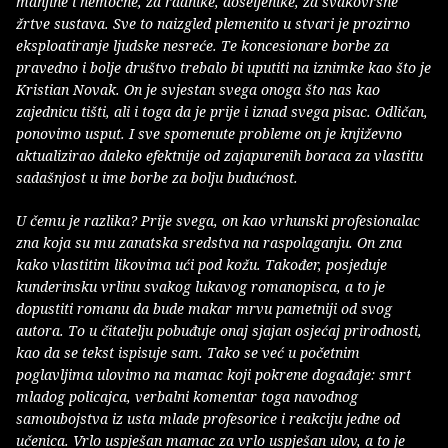
manjine i nemoćne, za radnike, doseljenike, za svakovrsne
žrtve sustava. Sve to naizgled plemenito u stvari je prozirno
eksploatiranje ljudske nesreće. Te koncesionare borbe za
pravedno i bolje društvo trebalo bi uputiti na iznimke kao što je
Kristian Novak. On je svjestan svega onoga što nas kao
zajednicu tišti, ali i toga da je prije i iznad svega pisac. Odličan,
ponovimo usput. I sve spomenute probleme on je književno
aktualizirao daleko efektnije od zajapurenih boraca za vlastitu
sadašnjost u ime borbe za bolju budućnost.
U čemu je razlika? Prije svega, on kao vrhunski profesionalac
zna koja su mu zanatska sredstva na raspolaganju. On zna
kako vlastitim likovima ući pod kožu. Također, posjeduje
kunderinsku vrlinu svakog lukavog romanopisca, a to je
dopustiti romanu da bude makar mrvu pametniji od svog
autora. To u čitatelju pobuđuje onaj sjajan osjećaj prirodnosti,
kao da se tekst ispisuje sam. Tako se već u početnim
poglavljima ulovimo na mamac koji pokrene događaje: smrt
mladog policajca, verbalni komentar toga navodnog
samoubojstva iz usta mlade profesorice i reakciju jedne od
učenica. Vrlo uspješan mamac za vrlo uspješan ulov, a to je