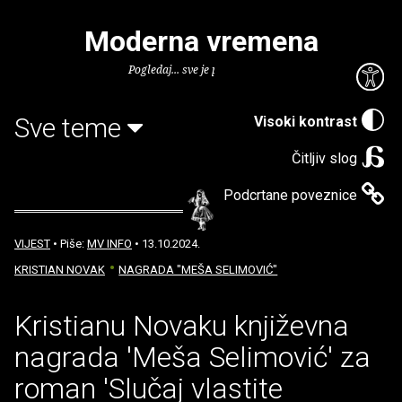
Moderna vremena
Pogledaj... sve je puno knjiga.
Sve teme
Visoki kontrast
Čitljiv slog
Podcrtane poveznice
VIJEST
• Piše:
MV INFO
• 13.10.2024.
KRISTIAN NOVAK
NAGRADA "MEŠA SELIMOVIĆ"
Kristianu Novaku književna
nagrada 'Meša Selimović' za
roman 'Slučaj vlastite