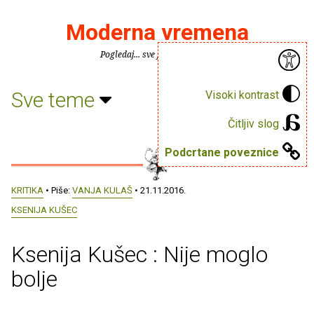
Moderna vremena
Pogledaj... sve je puno knjiga.
Sve teme
Visoki kontrast
Čitljiv slog
Podcrtane poveznice
KRITIKA
• Piše:
VANJA KULAŠ
• 21.11.2016.
KSENIJA KUŠEC
Ksenija Kušec : Nije moglo
bolje