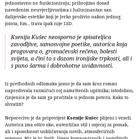
jednostavno ne funkcioniraju; pribrojimo dosad
navedenim neuvjerljivostima i halucinantan san
dalijevske estetike koji je Jerko proživio nakon jednog
jointa, hm... trava ipak nije LSD.
Ksenija Kušec neosporno je spisateljica
zavodljive, samosvojne poetike, autorica koja
progovara o, gromačevski rečeno, bolesti
svijeta, a čini to s dozom ironijske trpkosti, ali i
s puno šarma i dobrohotne uviđavnosti.
Iz prethodnih odlomaka jasno je da sam kroz roman
napredovala razmičući roj namrštenih upitnika; istodobno,
činjenica je da sam ga pročitala u jednom potezu. Kako to
shvatiti?
Neporecivo je da pripovijest
Ksenije Kušec
plijeni i veseli.
Autorica ima oštro oko, autentičan stil i osjećaj za pomak,
ali i sposobnost uobličavanja novih, atmosferičnih
svjetova. Niz je tu živih, lijepo komponiranih i pamtljivih