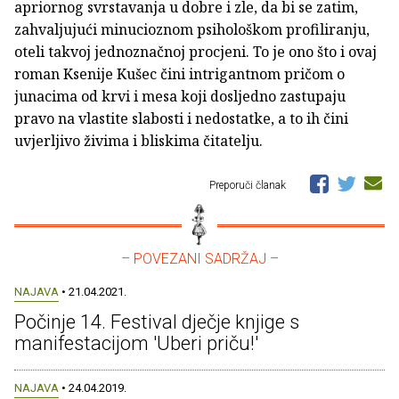
apriornog svrstavanja u dobre i zle, da bi se zatim,
zahvaljujući minucioznom psihološkom profiliranju,
oteli takvoj jednoznačnoj procjeni. To je ono što i ovaj
roman Ksenije Kušec čini intrigantnom pričom o
junacima od krvi i mesa koji dosljedno zastupaju
pravo na vlastite slabosti i nedostatke, a to ih čini
uvjerljivo živima i bliskima čitatelju.
Preporuči članak
– POVEZANI SADRŽAJ –
NAJAVA
• 21.04.2021.
Počinje 14. Festival dječje knjige s
manifestacijom 'Uberi priču!'
NAJAVA
• 24.04.2019.