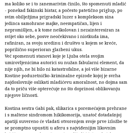
ma koliko se i to zanemarivim činilo, što spomenuti mladić
- ponekad fakinski bistar, a počesto patetično priglup, po
svim obilježjima prigradski luzer s kompleksom sina
jedinca samohrane majke, neempatičan, lijen i
nepromišljen, a k tome neškolovan i nezainteresiran za
svijet oko sebe, posve neočekivano i niotkuda ima,
rafiniran, za svoju sredinu i društvo u kojem se kreće,
poprilično superioran glazbeni ukus.
Već spomenuti stanovi koje je Ljuba otela svojim
umirovljenicima autorici su nužan fabularni element, da
nije njih, ne bi bilo ni katastrofalne, a još više bizarne
Kostine poduzetničko-kriminalne epizode kojoj je svrha
najdoslovnije oslikati mladićevu amoralnost, no dojma sam
da to priču više opterećuje no što doprinosi oblikovanju
njegove ličnosti.
Kostina sestra Gabi pak, slikarica s poremećajem prehrane
i s maltene sindromom hikikomorija, unatoč dotadašnjoj
apatiji suvereno će vladati otvorenjem svoje prve izložbe te
se promptno upustiti u aferu s najviđenijim likovnim