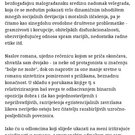
bezdogađajnu malograđansku sredinu nadomak velegrada,
koja će se međutim pokazati vrlo dinamičnim ishodištem
mnogih socijalnih devijacija i moralnih iščašenja, pa je
čitamo kao sinegdohu ovodobne društvene problematike -
gramzivosti i korupcije, obiteljskih disfunkcionalnosti,
obezvrijeđujućeg odnosa spram starijih, nedostatka radne
etike itd.
Naslov romana, ujedno rečenicu kojom se priča okončava,
shvatila sam dvojako - za neke od protagonista u značenju
"bolje ne može", dok on naprotiv za one manje sretne u
romanu sintetizira pomirenost s prilikama, beznadnu
konačnost. U skladu s porukama knjige tj. s
relativiziranjem baš svega te odbacivanjem binarnih
opozicija dobra i zla kao pojednostavljenih i
neprihvatljivih, razriješenja egzistencijalnih zavrzlama
likova nerijetko ostaju bez čitatelju razabirljivih uzročno-
posljedičnih poveznica.
Iako ću u odlomcima koji slijede ukazati na meni iritirajuće