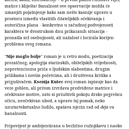
matice i kliješta! Banalnost ove opservacije možda će
umanjiti pojašnjenje kako sam nešto kasnije upravo u
prostoru između vlastitih čitateljskih očekivanja i
autoričina plana - konkretno u začudnoj podvojenosti
karaktera te dvostrukom dnu prikazanih situacija -
pronašla srž osebujnosti, ali nažalost i locirala korijen
problema ovog romana.
"
Nije moglo bolje
" roman je u retro modu, poetizacija
prozaičnog, apologija starinskih, obiteljskih vrijednosti,
nepretenciozna priča o ljudskim slabostima, drugim
prilikama i novim početcima, ali i društvena kritika s
prigušivačem.
Ksenija Kušec
svoj roman ispisuje kao da
veze goblen, ali pritom izvrdava predviđene matrice i
očekivane motive, usto si priuštivši pokoju drsko pogrešnu
očicu, neočekivan ubod, a upravo taj pomak, neko
unutartekstualno ludilo, spašava njezin rad od
deja vu
banalnosti.
Pripovijest je ambijentirana u bezlično ružnjikavu i naoko