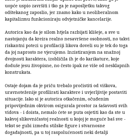
uopće uspio završiti i tko ga je naposljetku takvog
odštekanog zaposlio, jer znamo kako u neoliberalnom
kapitalizmu funkcioniraju odvjetničke kancelarije.
Autorica kao da je silom htjela razbijati klišeje, a sve u
nastojanju da kreira realno nesavršene osobnosti, no takvi
riskantni potezi u profilaciji likova doveli su je tek do toga
da joj naprosto ne vjerujemo. Inzistiranjem na snažnoj
dvojnosti karaktera, izobličila ih je do karikature, koje
doduše jesu živopisne, no često ipak ne više od nesklapnih
konstrukata.
Ostaje dojam da je priču trebalo pročistiti od viškova,
uravnoteženije profilirati karaktere i uvjerljivije postaviti
situacije. Iako si je autorica otkačenim, očuđenim
pripovijednim okvirom osigurala prostor za šašavosti svih
vidova - i doista, nemalo ćete se puta osjetiti kao da ste u
kakvoj slikovničastoj realnosti u kojoj je moguće baš sve -
tekst se gubi između stilske figure i stvarnosne
događajnosti, pa u toj raspolućenosti neki detalji