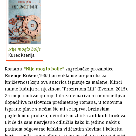
Nije moglo bolje
Kušec Ksenija
Romanu
"Nije moglo bolje"
zagrebačke prozaistice
Ksenije Kušec
(1965) privukla me preporuka za
književnost koju ova autorica ispisuje za malene, klinci
naime luduju za njezinom "Prozirnom Lili" (Evenio, 2015).
Za moju motivaciju nije bila zanemariva ni nenametljivo
dopadljiva naslovnica predmetnog romana, u tonovima
isprane plave s nečim što mi se isprva, brzinskim
pogledom u prolazu, učinilo kao zbirka antiknih broševa.
Bit će da sam nesvjesno odlučila kako bi jedino nakit s
patinom odgovarao krhkim vitičastim slovima i koloritu
korica, kadli, iznenađenje - u prvom planu ruzinavi vijci,