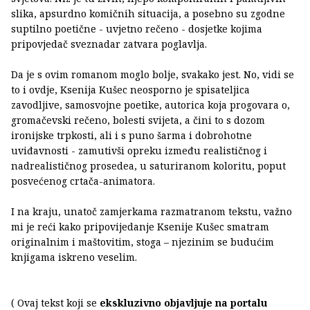
slika, apsurdno komičnih situacija, a posebno su zgodne
suptilno poetične - uvjetno rečeno - dosjetke kojima
pripovjedač sveznadar zatvara poglavlja.
Da je s ovim romanom moglo bolje, svakako jest. No, vidi se
to i ovdje, Ksenija Kušec neosporno je spisateljica
zavodljive, samosvojne poetike, autorica koja progovara o,
gromačevski rečeno, bolesti svijeta, a čini to s dozom
ironijske trpkosti, ali i s puno šarma i dobrohotne
uviđavnosti - zamutivši opreku između realističnog i
nadrealističnog prosedea, u saturiranom koloritu, poput
posvećenog crtača-animatora.
I na kraju, unatoč zamjerkama razmatranom tekstu, važno
mi je reći kako pripovijedanje Ksenije Kušec smatram
originalnim i maštovitim, stoga – njezinim se budućim
knjigama iskreno veselim.
( Ovaj tekst koji se
ekskluzivno objavljuje na portalu