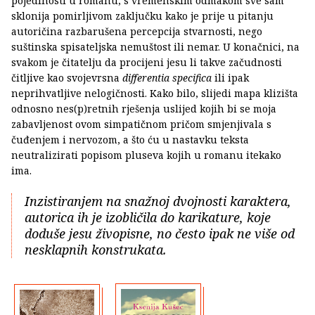
pojedinosti u romanu, s vremenskim odmakom sve sam
sklonija pomirljivom zaključku kako je prije u pitanju
autoričina razbarušena percepcija stvarnosti, nego
suštinska spisateljska nemuštost ili nemar. U konačnici, na
svakom je čitatelju da procijeni jesu li takve začudnosti
čitljive kao svojevrsna
differentia specifica
ili ipak
neprihvatljive nelogičnosti. Kako bilo, slijedi mapa klizišta
odnosno nes(p)retnih rješenja uslijed kojih bi se moja
zabavljenost ovom simpatičnom pričom smjenjivala s
čuđenjem i nervozom, a što ću u nastavku teksta
neutralizirati popisom pluseva kojih u romanu itekako
ima.
Inzistiranjem na snažnoj dvojnosti karaktera,
autorica ih je izobličila do karikature, koje
doduše jesu živopisne, no često ipak ne više od
nesklapnih konstrukata.