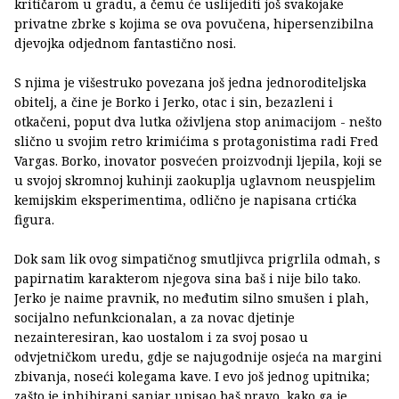
kritičarom u gradu, a čemu će uslijediti još svakojake
privatne zbrke s kojima se ova povučena, hipersenzibilna
djevojka odjednom fantastično nosi.
S njima je višestruko povezana još jedna jednoroditeljska
obitelj, a čine je Borko i Jerko, otac i sin, bezazleni i
otkačeni, poput dva lutka oživljena stop animacijom - nešto
slično u svojim retro krimićima s protagonistima radi Fred
Vargas. Borko, inovator posvećen proizvodnji ljepila, koji se
u svojoj skromnoj kuhinji zaokuplja uglavnom neuspjelim
kemijskim eksperimentima, odlično je napisana crtićka
figura.
Dok sam lik ovog simpatičnog smutljivca prigrlila odmah, s
papirnatim karakterom njegova sina baš i nije bilo tako.
Jerko je naime pravnik, no međutim silno smušen i plah,
socijalno nefunkcionalan, a za novac djetinje
nezainteresiran, kao uostalom i za svoj posao u
odvjetničkom uredu, gdje se najugodnije osjeća na margini
zbivanja, noseći kolegama kave. I evo još jednog upitnika;
zašto je inhibirani sanjar upisao baš pravo, kako ga je