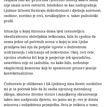
nije imala sreće ostvariti. Istodobno se kao nadogradnja
Ljubine ličnosti forsiraju dobrohotnost i djetinja naivnost,
osobine, suvišno je reći, neuklopljive u takav psihološki
profil.
Situacija u kojoj štićenica doma tješi ravnateljicu
obeshrabrenu obiteljskim teškoćama, bila bi zgodna da
nema jedne od početnih scena u kojoj ta ista Ljuba
prisiljava baš nju da potpiše ugovor o doživotnom
uzdržavanju i odricanju od nekretnine. Okej, reći ćete,
njezina otuđena kći koja je posjećuje tek sporadično,
ostavštinu nije ni zaslužila, no kako bilo, nedostaje
eksplicitniji komentar koji bi spomenute prizore jasnije
kontekstualizirao.
Čudnovato je oblikovan i lik Ljubinog sina Koste; neobično
mi je za početak bilo da bi osoba njezinog mentalnog
sklopa, skučene životne vizure i manjkavog obrazovanja
takvo ime nadjenula djetetu, no jasno mi je, ovo je doista
minorna i subjektivna primjedba. Veća je teškoća u tome,