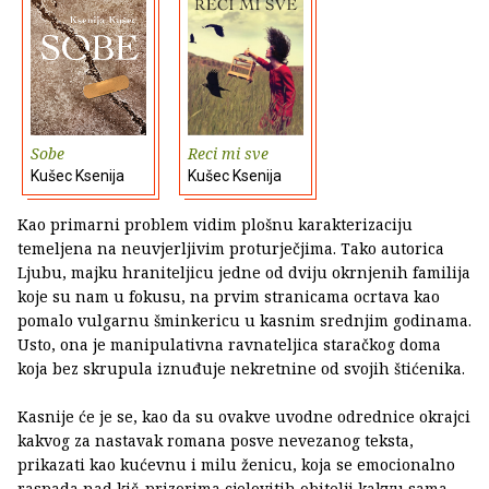
Sobe
Reci mi sve
Kušec Ksenija
Kušec Ksenija
Kao primarni problem vidim plošnu karakterizaciju
temeljena na neuvjerljivim proturječjima. Tako autorica
Ljubu, majku hraniteljicu jedne od dviju okrnjenih familija
koje su nam u fokusu, na prvim stranicama ocrtava kao
pomalo vulgarnu šminkericu u kasnim srednjim godinama.
Usto, ona je manipulativna ravnateljica staračkog doma
koja bez skrupula iznuđuje nekretnine od svojih štićenika.
Kasnije će je se, kao da su ovakve uvodne odrednice okrajci
kakvog za nastavak romana posve nevezanog teksta,
prikazati kao kućevnu i milu ženicu, koja se emocionalno
raspada nad kič-prizorima cjelovitih obitelji kakvu sama