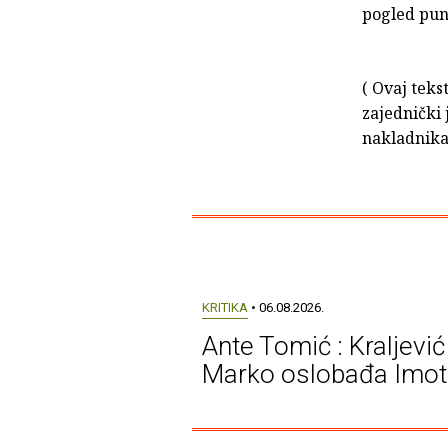
pogled puni
( Ovaj teks
zajednički 
nakladnik
KRITIKA
• 06.08.2026.
Ante Tomić : Kraljević
Marko oslobađa Imot