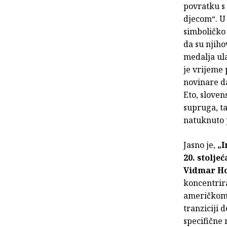
povratku s 
djecom“. U
simboličko 
da su njiho
medalja ula
je vrijeme 
novinare da
Eto, sloven
supruga, ta
natuknuto p
Jasno je,
„
20. stoljeć
Vidmar H
koncentrira
američkom 
tranziciji 
specifične