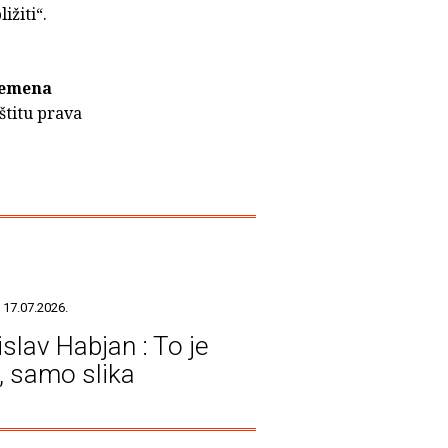
ižiti“.
remena
štitu prava
 17.07.2026.
islav Habjan : To je
a, samo slika