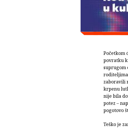
Početkom d
povratku ku
suprugom os
roditeljima
zaboravili 
krpenu lutk
nije bila d
potez – nap
pogotovo št
Teško je za