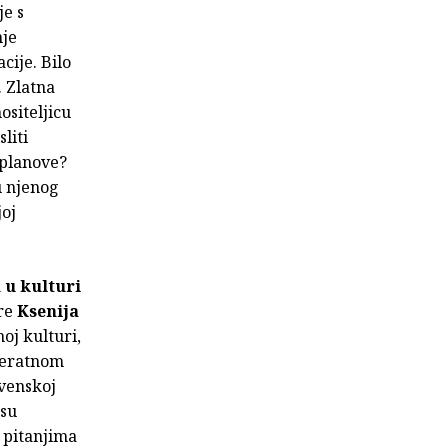
je s
nje
cije. Bilo
. Zlatna
ositeljicu
liti
 planove?
u njenog
joj
 u kulturi
ure
Ksenija
noj kulturi,
ijeratnom
ovenskoj
 su
 pitanjima