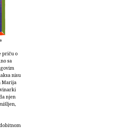
a
 priču o
dno sa
rugovim
maksa nisu
a Marija
ovinarki
žda njen
mišljen,
vodobitnom