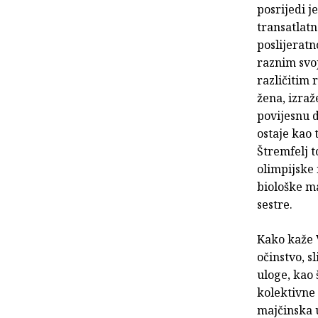
posrijedi 
transatlatn
poslijeratn
raznim svo
različitim 
žena, izraž
povijesnu d
ostaje kao 
Štremfelj t
olimpijske 
biološke ma
sestre.
Kako kaže 
očinstvo, s
uloge, kao 
kolektivne 
majčinska u