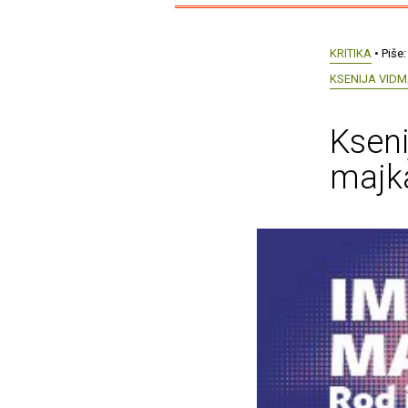
KRITIKA
• Piše
KSENIJA VID
Kseni
majk