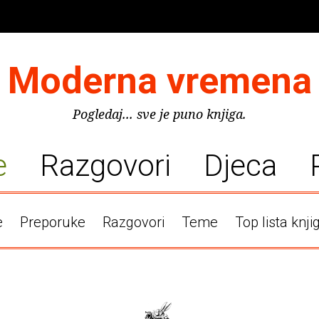
Moderna vremena
Pogledaj... sve je puno knjiga.
e
Razgovori
Djeca
e
Preporuke
Razgovori
Teme
Top lista knji