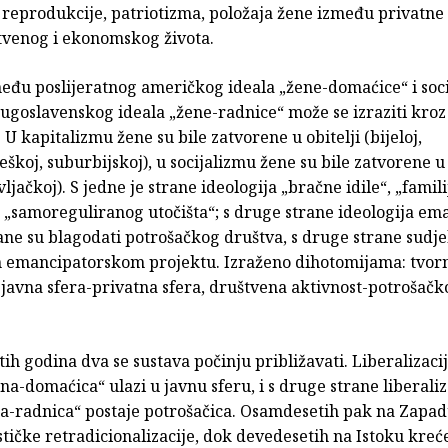
reprodukcije, patriotizma, položaja žene između privatne 
štvenog i ekonomskog života.
eđu poslijeratnog američkog ideala „žene-domaćice“ i socij
ugoslavenskog ideala „žene-radnice“ može se izraziti kroz
 U kapitalizmu žene su bile zatvorene u obitelji (bijeloj,
eškoj, suburbijskoj), u socijalizmu žene su bile zatvorene u
jačkoj). S jedne je strane ideologija „bračne idile“, „famil
o „samoreguliranog utočišta“; s druge strane ideologija ema
ane su blagodati potrošačkog društva, s druge strane sudje
 emancipatorskom projektu. Izraženo dihotomijama: tvorni
javna sfera-privatna sfera, društvena aktivnost-potrošačk
ih godina dva se sustava počinju približavati. Liberalizac
a-domaćica“ ulazi u javnu sferu, i s druge strane liberali
na-radnica“ postaje potrošačica. Osamdesetih pak na Zapad
tičke retradicionalizacije, dok devedesetih na Istoku kreć