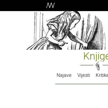
Knjig
Najave
Vijesti
Kritik