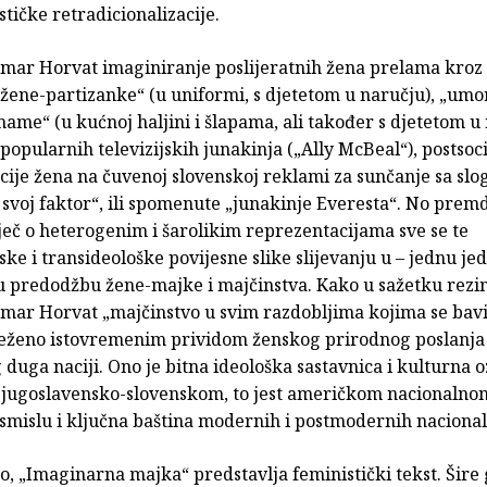
ističke retradicionalizacije.
dmar Horvat imaginiranje poslijeratnih žena prelama kroz 
 žene-partizanke“ (u uniformi, s djetetom u naručju), „um
me“ (u kućnoj haljini i šlapama, ali također s djetetom u 
 popularnih televizijskih junakinja („Ally McBeal“), postsoci
cije žena na čuvenoj slovenskoj reklami za sunčanje sa sl
svoj faktor“, ili spomenute „junakinje Everesta“. No premd
ječ o heterogenim i šarolikim reprezentacijama sve se te
ske i transideološke povijesne slike slijevanju u – jednu jed
u predodžbu žene-majke i majčinstva. Kako u sažetku rezi
dmar Horvat „majčinstvo u svim razdobljima kojima se bavi
lježeno istovremenim prividom ženskog prirodnog poslanja 
duga naciji. Ono je bitna ideološka sastavnica i kulturna 
) jugoslavensko-slovenskom, to jest američkom nacionalno
m smislu i ključna baština modernih i postmodernih nacion
, „Imaginarna majka“ predstavlja feministički tekst. Šire