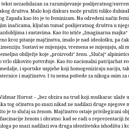
je tekst nezaobilazan za razumijevanje poslijeratnog/suvr
skog društva. Malo koji diskurs može pružiti toliko dubins
og Zapada kao što je to feminizam. Na određeni način femi
jim inačicama, ključan tumač poslijeratnog društva u nje
razdobljima i sustavima. Kao što ističe „Imaginarna majka“ 
eno kroz pitanje majčinstva, imalo je nad-ideološku, pa čak
imenziju. Sustavi se mijenjaju, vremena se mijenjaju, ali 
temeljno obilježje koje „proizvodi“ ženu. „Slučaj“ alpinistic
o vrlo slikovito potvrđuje. Kao što nacionalni patrijarhat sv
medalje, i sportske uspjehe koji homogeniziraju naciju, tak
ternice i majčinstvo. I tu nema poštede za nikoga osim za
Vidmar Horvat – „bez obzira na trud koji muškarac ulaže u
lika tog očinstva po snazi nikad ne nadilazi druge njegove
što je to slučaj sa ženom. Majčinstvo ostaje privilegirani ob
fascinacije ženom i obratno: kad se radi o reprezentaciji ž
loga po snazi nadilazi sva druga identitetska ishodišta i k