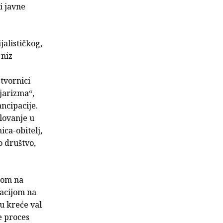
i javne
alističkog,
 niz
 tvornici
ijarizma“,
ncipacije.
lovanje u
ca-obitelj,
o društvo,
ijom na
zacijom na
u kreće val
e proces