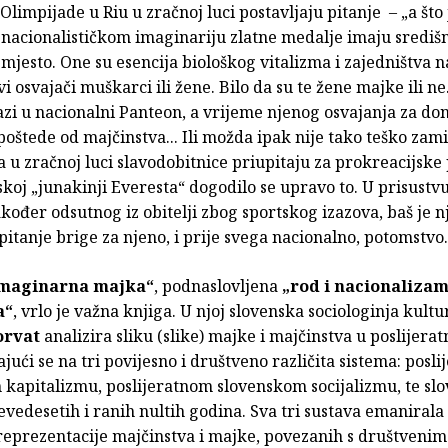
Olimpijade u Riu u zračnoj luci postavljaju pitanje – „a što 
 nacionalističkom imaginariju zlatne medalje imaju središ
mjesto. One su esencija biološkog vitalizma i zajedništva na
vi osvajači muškarci ili žene. Bilo da su te žene majke ili ne
zi u nacionalni Panteon, a vrijeme njenog osvajanja za don
poštede od majčinstva... Ili možda ipak nije tako teško zamis
 u zračnoj luci slavodobitnice priupitaju za prokreacijske
skoj „junakinji Everesta“ dogodilo se upravo to. U prisustv
kođer odsutnog iz obitelji zbog sportskog izazova, baš je n
itanje brige za njeno, i prije svega nacionalno, potomstvo.
Imaginarna majka“
, podnaslovljena
„rod i nacionalizam
a“
, vrlo je važna knjiga. U njoj slovenska sociologinja kult
orvat
analizira sliku (slike) majke i majčinstva u poslijerat
jući se na tri povijesno i društveno različita sistema: posl
kapitalizmu, poslijeratnom slovenskom socijalizmu, te sl
devedesetih i ranih nultih godina. Sva tri sustava emanirala
 reprezentacije majčinstva i majke, povezanih s društvenim