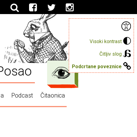
Visoki kontrast
Čitljiv slog
Posao
Podcrtane poveznice
ga
Podcast
Čitaonica