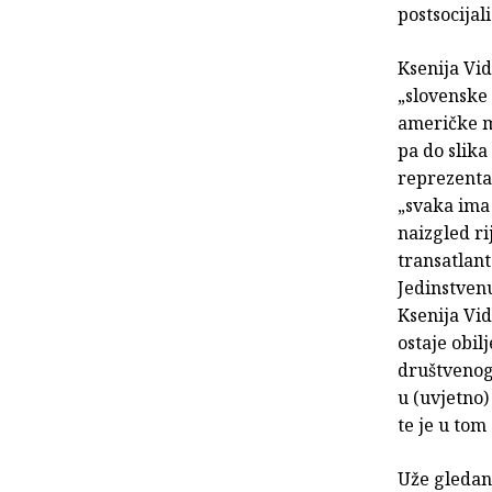
postsocijal
Ksenija Vi
„slovenske
američke ma
pa do slika
reprezenta
„svaka ima 
naizgled ri
transatlant
Jedinstven
Ksenija Vi
ostaje obi
društvenog 
u (uvjetno
te je u to
Uže gledano