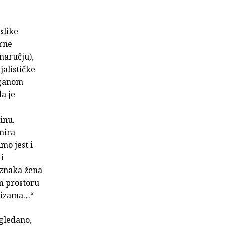
slike
orne
naručju),
jalističke
oganom
a je
inu.
mira
mo jest i
i
oznaka žena
m prostoru
alizama…“
 gledano,