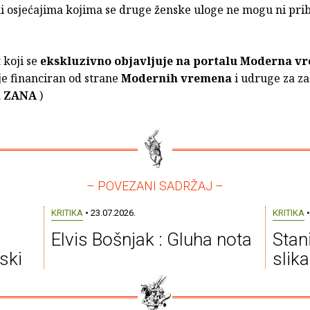
 osjećajima kojima se druge ženske uloge ne mogu ni pribl
t koji se
ekskluzivno objavljuje na portalu Moderna v
je financiran od strane
Modernih vremena
i udruge za za
a
ZANA
)
– POVEZANI SADRŽAJ –
KRITIKA
• 23.07.2026.
KRITIKA
•
Elvis Bošnjak : Gluha nota
Stan
ski
slik