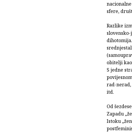
nacionalne 
sfere, dru
Razlike izm
slovensko-j
dihotomija.
srednjestal
(samoupravl
obitelji ka
S jedne str
povijesnom
rad-nerad, 
itd.
Od šezdeset
Zapadu „žen
Istoku „že
postfeminis