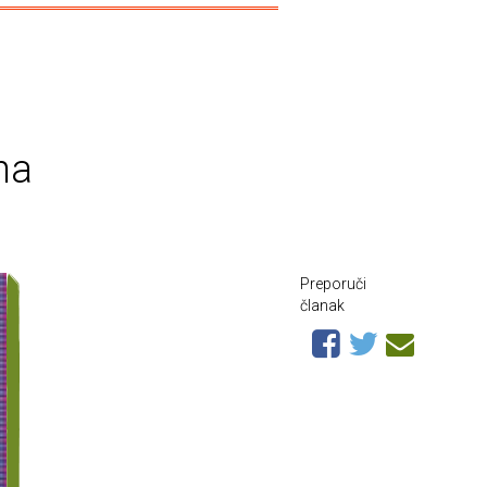
na
Preporuči
članak