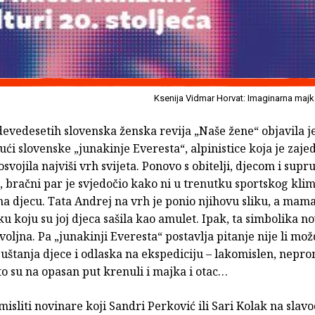
Ksenija Vidmar Horvat: Imaginarna majk
evedesetih slovenska ženska revija „Naše žene“ objavila je
ći slovenske „junakinje Everesta“, alpinistice koja je zaje
vojila najviši vrh svijeta. Ponovo s obitelji, djecom i sup
, bračni par je svjedočio kako ni u trenutku sportskog kli
na djecu. Tata Andrej na vrh je ponio njihovu sliku, a mam
u koju su joj djeca sašila kao amulet. Ipak, ta simbolika n
ovoljna. Pa „junakinji Everesta“ postavlja pitanje nije li mo
uštanja djece i odlaska na ekspediciju – lakomislen, nepro
o su na opasan put krenuli i majka i otac…
misliti novinare koji Sandri Perković ili Sari Kolak na sla