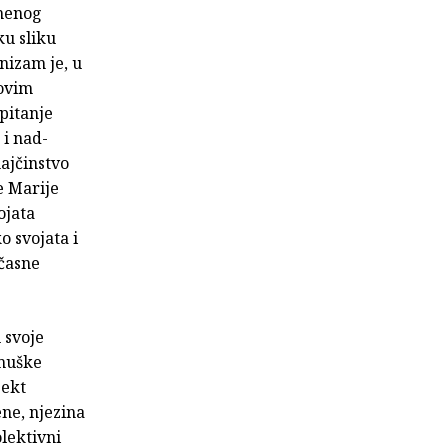
emenog
ku sliku
nizam je, u
govim
pitanje
 i nad-
majčinstvo
e Marije
ojata
o svojata i
 časne
 svoje
 muške
jekt
ene, njezina
olektivni