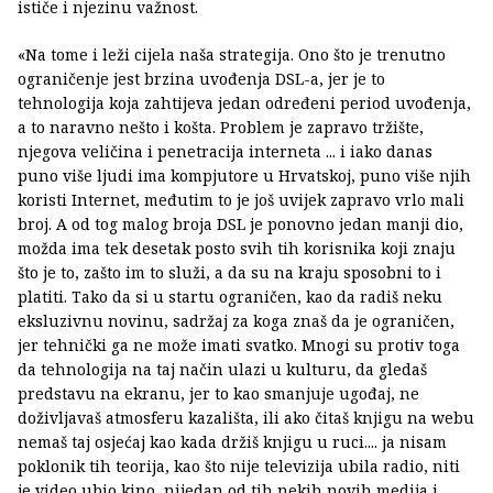
ističe i njezinu važnost.
«Na tome i leži cijela naša strategija. Ono što je trenutno
ograničenje jest brzina uvođenja DSL-a, jer je to
tehnologija koja zahtijeva jedan određeni period uvođenja,
a to naravno nešto i košta. Problem je zapravo tržište,
njegova veličina i penetracija interneta ... i iako danas
puno više ljudi ima kompjutore u Hrvatskoj, puno više njih
koristi Internet, međutim to je još uvijek zapravo vrlo mali
broj. A od tog malog broja DSL je ponovno jedan manji dio,
možda ima tek desetak posto svih tih korisnika koji znaju
što je to, zašto im to služi, a da su na kraju sposobni to i
platiti. Tako da si u startu ograničen, kao da radiš neku
eksluzivnu novinu, sadržaj za koga znaš da je ograničen,
jer tehnički ga ne može imati svatko. Mnogi su protiv toga
da tehnologija na taj način ulazi u kulturu, da gledaš
predstavu na ekranu, jer to kao smanjuje ugođaj, ne
doživljavaš atmosferu kazališta, ili ako čitaš knjigu na webu
nemaš taj osjećaj kao kada držiš knjigu u ruci.... ja nisam
poklonik tih teorija, kao što nije televizija ubila radio, niti
je video ubio kino, nijedan od tih nekih novih medija i