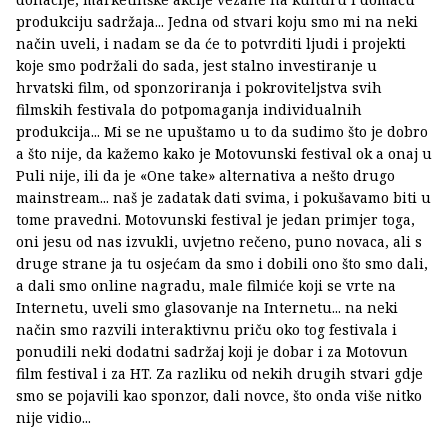
produkciju sadržaja... Jedna od stvari koju smo mi na neki
način uveli, i nadam se da će to potvrditi ljudi i projekti
koje smo podržali do sada, jest stalno investiranje u
hrvatski film, od sponzoriranja i pokroviteljstva svih
filmskih festivala do potpomaganja individualnih
produkcija... Mi se ne upuštamo u to da sudimo što je dobro
a što nije, da kažemo kako je Motovunski festival ok a onaj u
Puli nije, ili da je «One take» alternativa a nešto drugo
mainstream... naš je zadatak dati svima, i pokušavamo biti u
tome pravedni. Motovunski festival je jedan primjer toga,
oni jesu od nas izvukli, uvjetno rečeno, puno novaca, ali s
druge strane ja tu osjećam da smo i dobili ono što smo dali,
a dali smo online nagradu, male filmiće koji se vrte na
Internetu, uveli smo glasovanje na Internetu... na neki
način smo razvili interaktivnu priču oko tog festivala i
ponudili neki dodatni sadržaj koji je dobar i za Motovun
film festival i za HT. Za razliku od nekih drugih stvari gdje
smo se pojavili kao sponzor, dali novce, što onda više nitko
nije vidio...