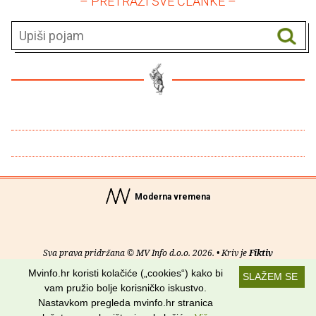
– PRETRAŽI SVE ČLANKE –
Moderna vremena
Sva prava pridržana © MV Info d.o.o. 2026. • Kriv je
Fiktiv
Mvinfo.hr koristi kolačiće („cookies“) kako bi
SLAŽEM SE
O nama
•
Pomoć
•
Uvjeti korištenja
•
RSS kanali
vam pružio bolje korisničko iskustvo.
Nastavkom pregleda mvinfo.hr stranica
Potraži nas na: