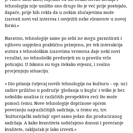
tehnologija nije uništio ono drugo što je već prije postojalo,
dapače, prije bih rekla da u nekim slučajevima može
izazvati novi val interesa i osvježiti neke elemente u novoj
formi.»
Naravno, tehnologije same po sebi ne mogu garantirati i
njihovu uspješnu praktičnu primjenu, jer tek interakcija
autora s tehnološkim izazovima vremena daje neki novi
rezultat, no tehnološki preduvjeti su u pravilu vrlo
poticajni. U Iskonu su toga itekako svjesni, i realno
procjenjuju situaciju.
« Dio pitanja (utjecaj novih tehnologija na kulturu – op. ur.)
zadire prilično u područje 'gledanja u kuglu' i teško je bez
nekoliko analiza iz različitih perspektiva reći što može
pomoći čemu. Nove tehnologije doprinose općem
povećanju najrazličitijih sadržaja, u čemu su, tzv.
'kulturnjački sadržaji' opet samo jedan dio produciranog
sadržaja. A kako kvantiteta uobičajeno donosi i povećanje
kvalitete, zaključak je lako izvesti.»