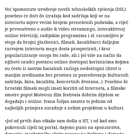
Već spomenuto uvođenje novih tehnoloških rješenja (DSL)
posebno će doći do izražaja kod sadržaja koji se na
internetu mjere većim brojem prenešenih podataka, a riječ
je prvenstveno o audio & video streamingu, interaktivnoj
online televiziji, radijskim programima i sl. razumljivo je
stoga da brojni glazbenici, filmaši, kazalištarci daljnjim
razvojem interneta mogu dosta prosperirati, i kroz
populariziranje onoga što rade, ali i još više na način da
njihovi uradci postanu online dostupni korisnicima kojima
su često iz sasvim banalnih razloga nedostupni (život u
manjim sredinama bez prostora za posredovanje kulturnih
sadržaja, kina, kazališta, koncertnih dvorana...). Posebno bi
hrvatski filmaši mogli imati korititi od Interneta, a filmske
smotre poput Motovun film festivala dobrim dijelom se
događaju i online. Ivana Šoljan smatra to jednim od
najboljih primjera suradnje s nekim projektom u kulturi.
«Još od prvih dan otkako sam došla u HT, i od kad smo
pokrenuli cijeli taj portal, dajemo puno na sponzorstva,
donacije, marketinške akcije vezane na kulturu i domaću