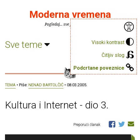
Moderna vremena
Pogledaj... sve je puno knjiga.
Sve teme
Visoki kontrast
Čitljiv slog
Podcrtane poveznice
TEMA
• Piše:
NENAD BARTOLČIĆ
• 08.03.2005.
Kultura i Internet - dio 3.
Preporuči članak