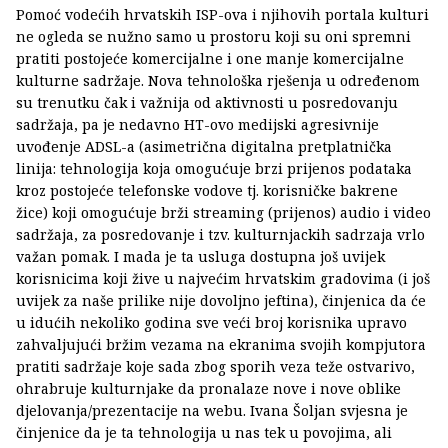
Pomoć vodećih hrvatskih ISP-ova i njihovih portala kulturi
ne ogleda se nužno samo u prostoru koji su oni spremni
pratiti postojeće komercijalne i one manje komercijalne
kulturne sadržaje. Nova tehnološka rješenja u određenom
su trenutku čak i važnija od aktivnosti u posredovanju
sadržaja, pa je nedavno HT-ovo medijski agresivnije
uvođenje ADSL-a (asimetrična digitalna pretplatnička
linija: tehnologija koja omogućuje brzi prijenos podataka
kroz postojeće telefonske vodove tj. korisničke bakrene
žice) koji omogućuje brži streaming (prijenos) audio i video
sadržaja, za posredovanje i tzv. kulturnjackih sadrzaja vrlo
važan pomak. I mada je ta usluga dostupna još uvijek
korisnicima koji žive u najvećim hrvatskim gradovima (i još
uvijek za naše prilike nije dovoljno jeftina), činjenica da će
u idućih nekoliko godina sve veći broj korisnika upravo
zahvaljujući bržim vezama na ekranima svojih kompjutora
pratiti sadržaje koje sada zbog sporih veza teže ostvarivo,
ohrabruje kulturnjake da pronalaze nove i nove oblike
djelovanja/prezentacije na webu. Ivana Šoljan svjesna je
činjenice da je ta tehnologija u nas tek u povojima, ali