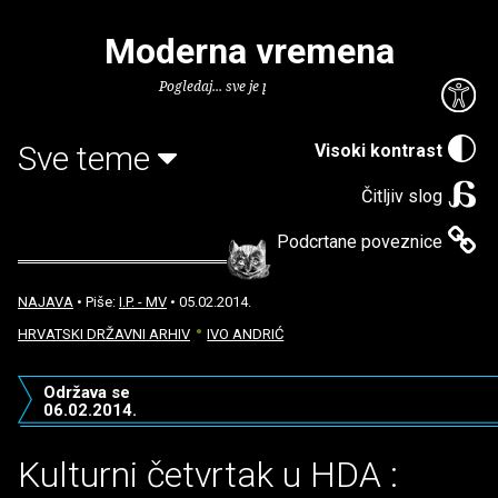
Moderna vremena
Pogledaj... sve je puno knjiga.
Sve teme
Visoki kontrast
Čitljiv slog
Podcrtane poveznice
NAJAVA
• Piše:
I.P. - MV
• 05.02.2014.
HRVATSKI DRŽAVNI ARHIV
IVO ANDRIĆ
Održava se
06.02.2014.
Kulturni četvrtak u HDA :